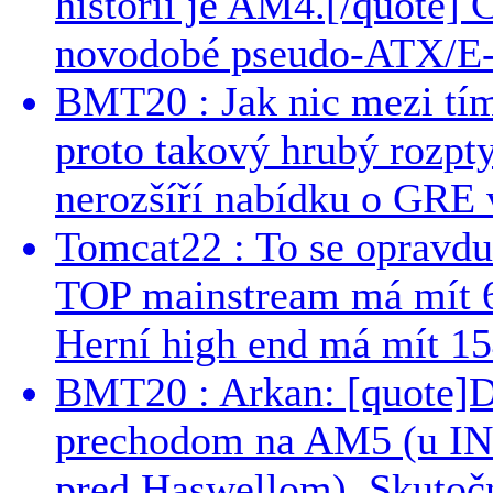
histórii je AM4.[/quote]
novodobé pseudo-ATX/E-
BMT20 : Jak nic mezi tí
proto takový hrubý rozpt
nerozšíří nabídku o GRE v
Tomcat22 : To se opravdu
TOP mainstream má mít 
Herní high end má mít 15
BMT20 : Arkan: [quote]De
prechodom na AM5 (u INT
pred Haswellom). Skutočn