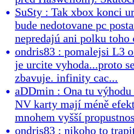
SuSty : Tak xbox konci ur
bude nedotovane pc post
nepredajú ani polku toho c
ondris83 : pomalejsi L3 o
je urcite vyhoda...proto 
zbavuje. infinity cac...
aDDmin : Ona tu výhodu a
NV karty mají méně efekt
mnohem vyšší propustnost
ondris83 : nikoho to trapi