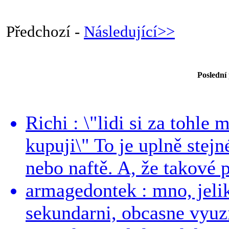
Předchozí -
Následující>>
Poslední
Richi : \"lidi si za tohle
kupuji\" To je uplně stejn
nebo naftě. A, že takové p
armagedontek : mno, jeli
sekundarni, obcasne vyuzi