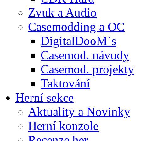
Zvuk a Audio
Casemodding a OC
DigitalDooM´s
Casemod. návody
Casemod. projekty
Taktování
Herní sekce
Aktuality a Novinky
Herní konzole
Recenze her