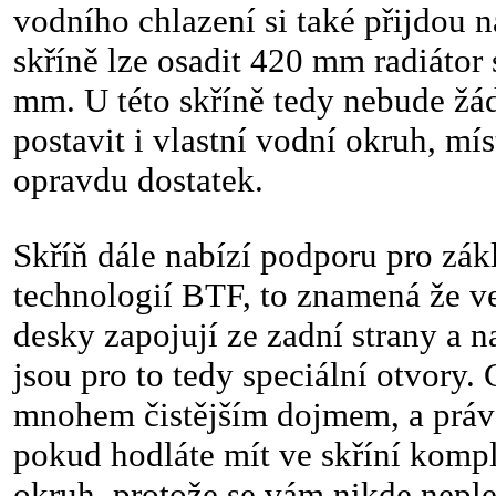
vodního chlazení si také přijdou n
skříně lze osadit 420 mm radiátor 
mm. U této skříně tedy nebude žá
postavit i vlastní vodní okruh, míst
opravdu dostatek.
Skříň dále nabízí podporu pro zák
technologií BTF, to znamená že v
desky zapojují ze zadní strany a 
jsou pro to tedy speciální otvory.
mnohem čistějším dojmem, a právě
pokud hodláte mít ve skříní kompl
okruh, protože se vám nikde neple