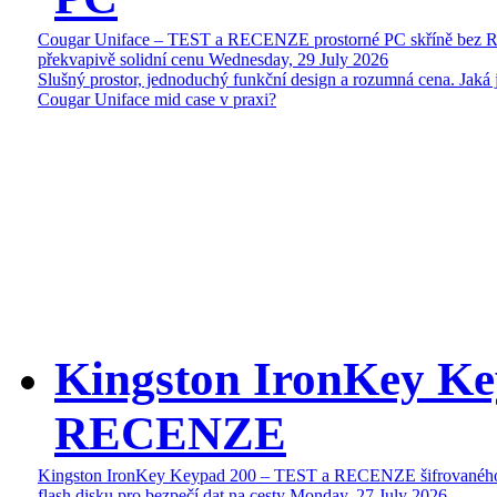
Cougar Uniface – TEST a RECENZE prostorné PC skříně bez 
překvapivě solidní cenu
Wednesday, 29 July 2026
Slušný prostor, jednoduchý funkční design a rozumná cena. Jaká 
Cougar Uniface mid case v praxi?
Kingston IronKey Ke
RECENZE
Kingston IronKey Keypad 200 – TEST a RECENZE šifrované
flash disku pro bezpečí dat na cesty
Monday, 27 July 2026