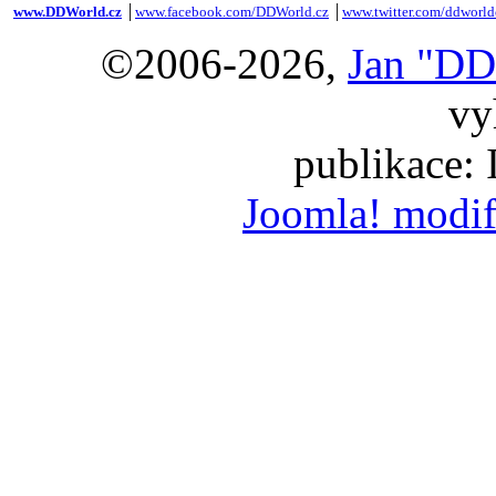
www.DDWorld.cz
│
www.facebook.com/DDWorld.cz
│
www.twitter.com/ddworld
©2006-2026,
Jan "DD
vy
publikace:
Joomla! modif