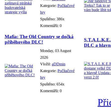
Kategorie:
Počítačové
hry
Spuštěno: 386x
Komentářů: 0
Mafia: The Old Country se dočká
S.T.A.L.K.E.
příběhového DLC!
DLC a hlavně
Monday, 03 August
2026
Vložil:
aDDmin
Kategorie:
Počítačové
hry
Spuštěno: 654x
Komentářů: 0
Při