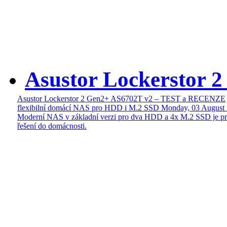
Asustor Lockerstor 
Asustor Lockerstor 2 Gen2+ AS6702T v2 – TEST a RECENZE
flexibilní domácí NAS pro HDD i M.2 SSD
Monday, 03 August
Moderní NAS v základní verzi pro dva HDD a 4x M.2 SSD je pr
řešení do domácnosti.