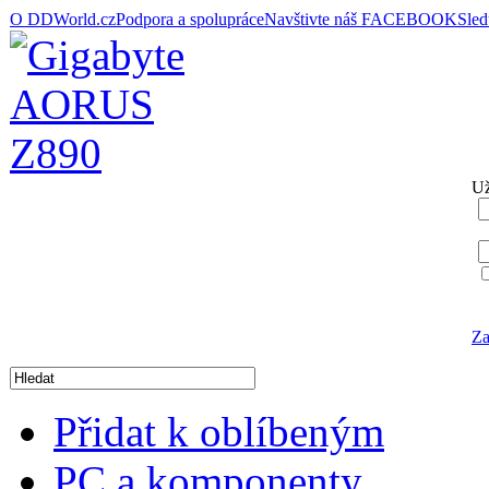
O DDWorld.cz
Podpora a spolupráce
Navštivte náš FACEBOOK
Sle
Už
Za
Přidat k oblíbeným
PC a komponenty