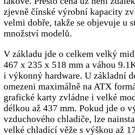
takové. Přesto cena už není zdalek
zjevně čínské výrobní kapacity zv
velmi dobře, takže se objevuje u s
množství modelů.
V základu jde o celkem velký midi
467 x 235 x 518 mm a váhou 9.1
i výkonný hardware. U základní d
omezeni maximálně na ATX formát
grafické karty zvládne i velké mo
délkou až 437 mm. Pokud jde o v
vzduchového chladiče, lze nainsta
velké chladící věže s výškou až 