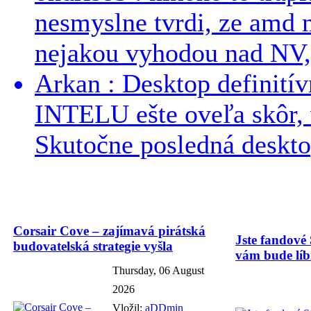
nesmyslne tvrdi, ze amd m
nejakou vyhodou nad NV, 
Arkan : Desktop definit
INTELU ešte oveľa skôr,
Skutočne posledná desktop
Corsair Cove – zajímavá pirátská
Jste fandové 
budovatelská strategie vyšla
vám bude líbi
Thursday, 06 August
2026
Vložil:
aDDmin