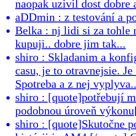
naopak uzivil dost dobre a
aDDmin : z testování a pou
Belka : nj lidi si za tohl
kupuji.. dobre jim tak...
shiro : Skladanim a konfi
casu, je to otravnejsie. Je
Spotreba a z nej vyplyva..
shiro : [quote]potřebují 
podobnou úroveň výkonu[/
shiro : [quote]Skutočne 