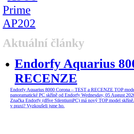
Aktuální články
Endorfy Aquarius 80
RECENZE
Endorfy Aquarius 8000 Corona – TEST a RECENZE TOP mode
panoramatické PC skříně od Endorfy
Wednesday, 05 August 202
Značka Endorfy (dříve SilentiumPC) má nový TOP model skříně.
v praxi? Vyzkoušeli jsme ho.