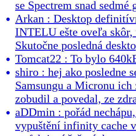
se Spectrem snad sedmé g
Arkan : Desktop definit
INTELU ešte oveľa skôr,
Skutočne posledná desktop
Tomcat22 : To bylo 640kB
shiro : hej ako posledne 
Samsungu a Micronu ich 
zobudil a povedal, ze zdra
aDDmin : pořád nechápu, 
vypuštění infinity cache v