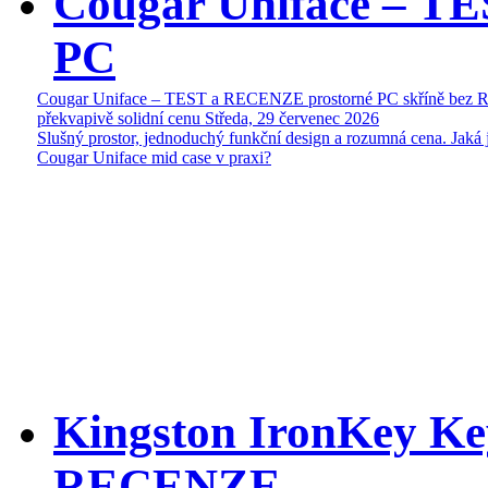
Cougar Uniface – T
PC
Cougar Uniface – TEST a RECENZE prostorné PC skříně bez 
překvapivě solidní cenu
Středa, 29 červenec 2026
Slušný prostor, jednoduchý funkční design a rozumná cena. Jaká 
Cougar Uniface mid case v praxi?
Kingston IronKey Ke
RECENZE