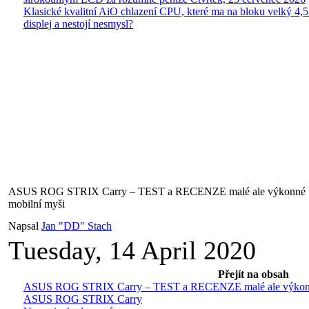
Klasické kvalitní AiO chlazení CPU, které ma na bloku velký 4
displej a nestojí nesmysl?
ASUS ROG STRIX Carry – TEST a RECENZE malé ale výkonné un
mobilní myši
Napsal
Jan "DD" Stach
Tuesday, 14 April 2020
Přejít na obsah
ASUS ROG STRIX Carry – TEST a RECENZE malé ale výkonné 
ASUS ROG STRIX Carry