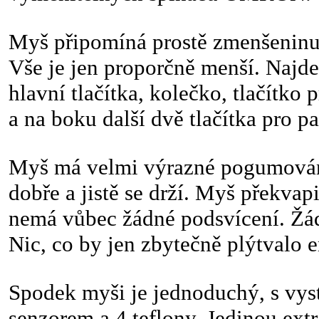
Myš připomíná prostě zmenšeninu 
Vše je jen proporčně menší. Najdet
hlavní tlačítka, kolečko, tlačítko 
a na boku další dvě tlačítka pro pa
Myš má velmi výrazné pogumování
dobře a jistě se drží. Myš překvap
nemá vůbec žádné podsvícení. Ž
Nic, co by jen zbytečně plýtvalo e
Spodek myši je jednoduchý, s vy
senzorem a 4 teflony. Jedinou extr