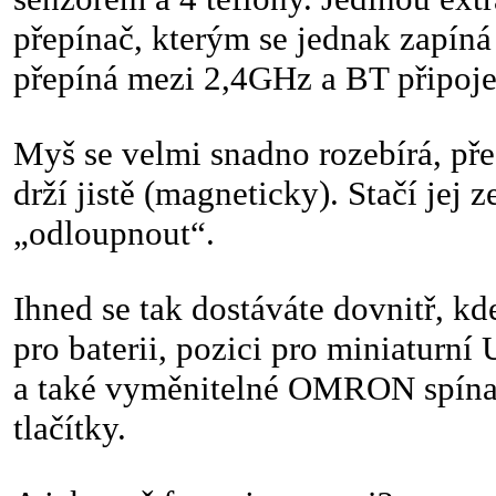
přepínač, kterým se jednak zapíná
přepíná mezi 2,4GHz a BT připoj
Myš se velmi snadno rozebírá, pře
drží jistě (magneticky). Stačí jej 
„odloupnout“.
Ihned se tak dostáváte dovnitř, kd
pro baterii, pozici pro miniaturn
a také vyměnitelné OMRON spína
tlačítky.