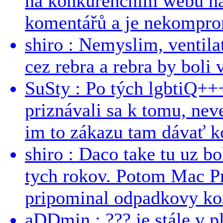
na konkurenčním webu na 
komentářů a je nekomprom
shiro : Nemyslim, ventil
cez rebra a rebra by boli v
SuSty : Po tých lgbtiQ++
priznávali sa k tomu, nev
im to zákazu tam dávať ko
shiro : Daco take tu uz b
tych rokov. Potom Mac Pr
pripominal odpadkovy kos
aDDmin : ??? je stále v pl