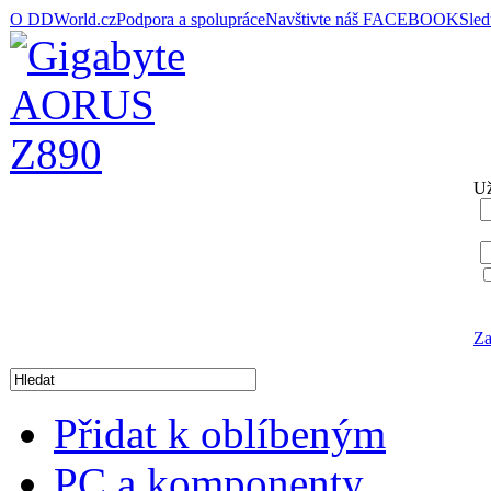
O DDWorld.cz
Podpora a spolupráce
Navštivte náš FACEBOOK
Sle
Už
Za
Přidat k oblíbeným
PC a komponenty