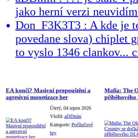
jako herní verzi neuvidíme
Don_F3K3T3 : A kde je te
povedane slova) chiplet g
to vyslo 1346 clankov... ci
EA končí? Masivní propouštění a
Mafia: The O
agresivní monetizace her
příběhového
Úterý, 04 srpen 2026
Vložil:
aDDmin
Kategorie:
Počítačové
hry