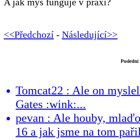
A jak myš funguje v praxi?
<<Předchozí
-
Následující>>
Poslední
Tomcat22 : Ale on myslel 
Gates :wink:...
pevan : Ale houby, mlaď
16 a jak jsme na tom pařil