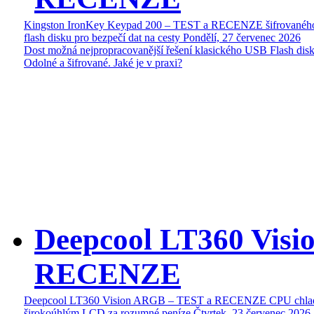
Kingston IronKey Keypad 200 – TEST a RECENZE šifrované
flash disku pro bezpečí dat na cesty
Pondělí, 27 červenec 2026
Dost možná nejpropracovanější řešení klasického USB Flash disk
Odolné a šifrované. Jaké je v praxi?
Deepcool LT360 Vis
RECENZE
Deepcool LT360 Vision ARGB – TEST a RECENZE CPU chlad
širokoúhlým LCD za rozumné peníze
Čtvrtek, 23 červenec 2026