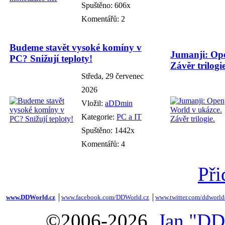
Spuštěno: 606x
Komentářů: 2
Budeme stavět vysoké komíny v
Jumanji: Ope
PC? Snižují teploty!
Závěr trilogie
Středa, 29 červenec
2026
Vložil:
aDDmin
Kategorie:
PC a IT
Spuštěno: 1442x
Komentářů: 4
Při
www.DDWorld.cz
│
www.facebook.com/DDWorld.cz
│
www.twitter.com/ddworld
©2006-2026,
Jan "DD