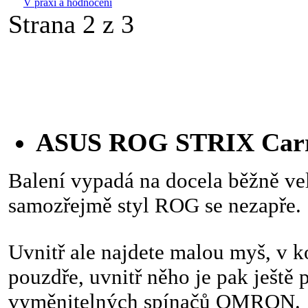
V praxi a hodnocení
Strana 2 z 3
ASUS ROG STRIX Car
Balení vypadá na docela běžně ve
samozřejmě styl ROG se nezapře.
Uvnitř ale najdete malou myš, v
pouzdře, uvnitř něho je pak ještě 
vyměnitelných spínačů OMRON.