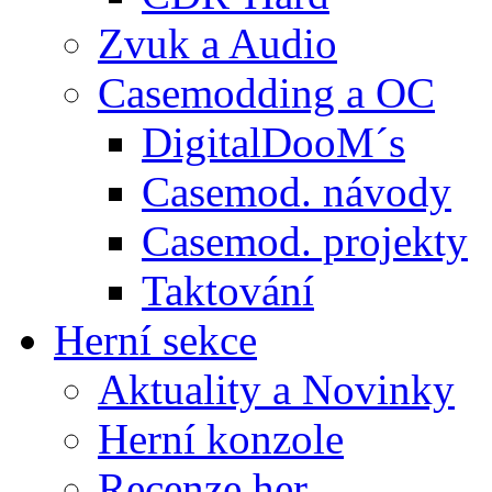
Zvuk a Audio
Casemodding a OC
DigitalDooM´s
Casemod. návody
Casemod. projekty
Taktování
Herní sekce
Aktuality a Novinky
Herní konzole
Recenze her