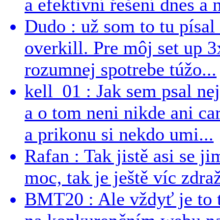
a efektivní řešení dnes a n
Dudo : už som to tu písal 
overkill. Pre môj set up 
rozumnej spotrebe túžo...
kell_01 : Jak sem psal ne
a o tom neni nikde ani ca
a prikonu si nekdo umi...
Rafan : Tak jistě asi se j
moc, tak je ještě víc zdraž
BMT20 : Ale vždyť je to 