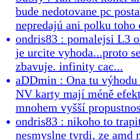
bude nedotovane pc post
nepredajú ani polku toho c
ondris83 : pomalejsi L3 o
je urcite vyhoda...proto 
zbavuje. infinity cac...
aDDmin : Ona tu výhodu a
NV karty mají méně efekt
mnohem vyšší propustnost
ondris83 : nikoho to trapi
nesmyslne tvrdi, ze amd m