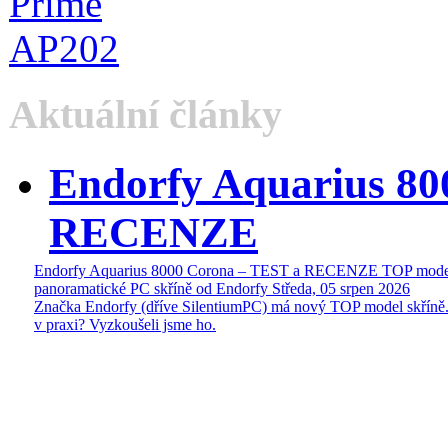
Aktuální články
Endorfy Aquarius 80
RECENZE
Endorfy Aquarius 8000 Corona – TEST a RECENZE TOP mode
panoramatické PC skříně od Endorfy
Středa, 05 srpen 2026
Značka Endorfy (dříve SilentiumPC) má nový TOP model skříně.
v praxi? Vyzkoušeli jsme ho.