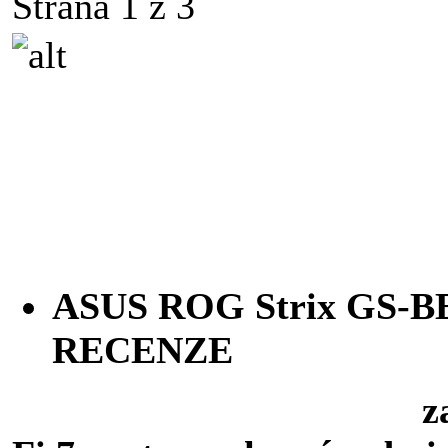
Strana 1 z 3
ASUS ROG Strix GS-BE
RECENZE
zajímavéh