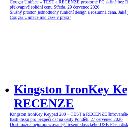
Cougar Uniface – TEST a RECENZE prostorné PC skříně bez 
překvapivě solidní cenu
Středa, 29 červenec 2026
Slušný prostor, jednoduchý funkční design a rozumná cena. Jaká 
Cougar Uniface mid case v praxi?
Kingston IronKey Ke
RECENZE
Kingston IronKey Keypad 200 – TEST a RECENZE šifrované
flash disku pro bezpečí dat na cesty
Pondělí, 27 červenec 2026
Dost možná nejpropracovanější řešení klasického USB Flash disk