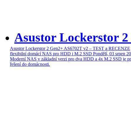
Asustor Lockerstor 
Asustor Lockerstor 2 Gen2+ AS6702T v2 – TEST a RECENZE
flexibilní domácí NAS pro HDD i M.2 SSD
Pondělí, 03 srpen 2
Moderní NAS v základní verzi pro dva HDD a 4x M.2 SSD je pr
řešení do domácnosti.