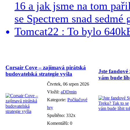
16 a jak jsme na tom pařil
se Spectrem snad sedmé g
Tomcat22 : To bylo 640kB
Corsair Cove – zajímavá pirátská
Jste fandové 
budovatelská strategie vyšla
vám bude líbi
Čtvrtek, 06 srpen 2026
Vložil:
aDDmin
Kategorie:
Počítačové
hry
Spuštěno: 332x
Komentářů: 0