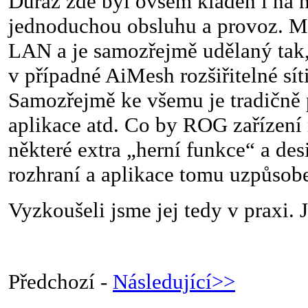
Důraz zde byl ovšem kladen i na
jednoduchou obsluhu a provoz. M
LAN a je samozřejmě udělaný tak,
v případné AiMesh rozšiřitelné síti
Samozřejmě ke všemu je tradičně
aplikace atd. Co by ROG zařízení
některé extra „herní funkce“ a de
rozhraní a aplikace tomu uzpůsob
Vyzkoušeli jsme jej tedy v praxi. 
Předchozí -
Následující>>