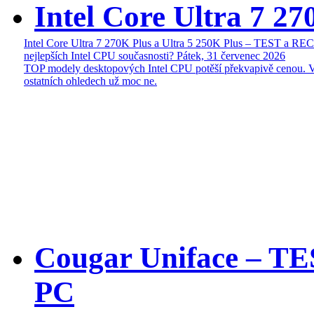
Intel Core Ultra 7 27
Intel Core Ultra 7 270K Plus a Ultra 5 250K Plus – TEST a R
nejlepších Intel CPU současnosti?
Pátek, 31 červenec 2026
TOP modely desktopových Intel CPU potěší překvapivě cenou. 
ostatních ohledech už moc ne.
Cougar Uniface – T
PC