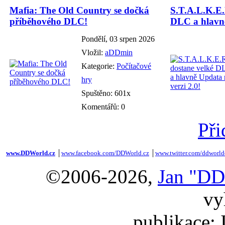
Mafia: The Old Country se dočká
S.T.A.L.K.E.
příběhového DLC!
DLC a hlavně
Pondělí, 03 srpen 2026
Vložil:
aDDmin
Kategorie:
Počítačové
hry
Spuštěno: 601x
Komentářů: 0
Při
www.DDWorld.cz
│
www.facebook.com/DDWorld.cz
│
www.twitter.com/ddworld
©2006-2026,
Jan "DD
vy
publikace: