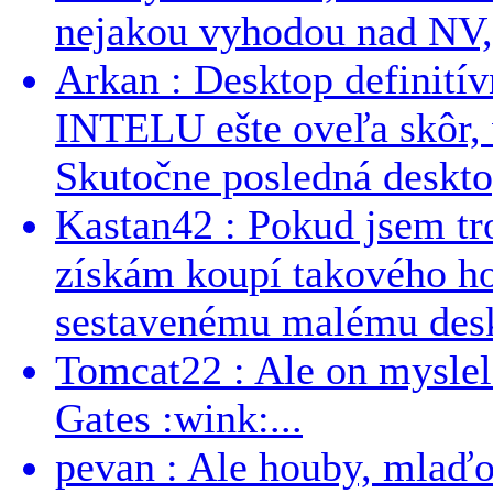
nejakou vyhodou nad NV, 
Arkan : Desktop definit
INTELU ešte oveľa skôr,
Skutočne posledná desktop
Kastan42 : Pokud jsem tro
získám koupí takového h
sestavenému malému deskt
Tomcat22 : Ale on myslel 
Gates :wink:...
pevan : Ale houby, mlaď