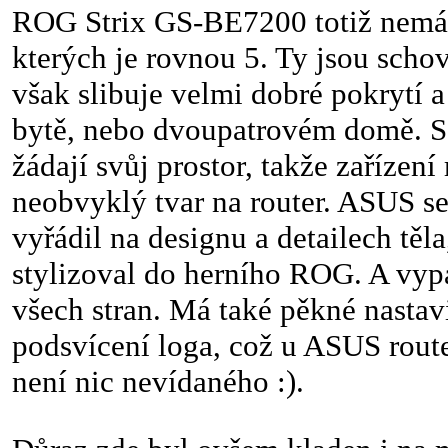
ROG Strix GS-BE7200 totiž nemá 
kterých je rovnou 5. Ty jsou scho
však slibuje velmi dobré pokrytí 
bytě, nebo dvoupatrovém domě. S
žádají svůj prostor, takže zařízení
neobvyklý tvar na router. ASUS se
vyřádil na designu a detailech těla
stylizoval do herního ROG. A vyp
všech stran. Má také pěkné nasta
podsvícení loga, což u ASUS rout
není nic nevídaného :).