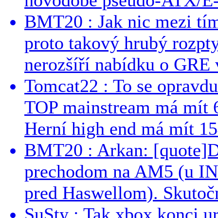
BMT20 : Jak nic mezi tí
proto takový hrubý rozpt
nerozšíří nabídku o GRE v
Tomcat22 : To se opravdu
TOP mainstream má mít 
Herní high end má mít 15
BMT20 : Arkan: [quote]De
prechodom na AM5 (u INT
pred Haswellom). Skutočn
SuSty : Tak xbox konci ur