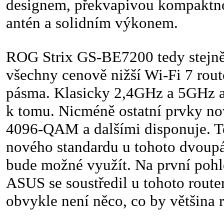
designem, překvapivou kompaktnos
antén a solidním výkonem.
ROG Strix GS-BE7200 tedy stejně
všechny cenově nižší Wi-Fi 7 rout
pásma. Klasicky 2,4GHz a 5GHz 
k tomu. Nicméně ostatní prvky no
4096-QAM a dalšími disponuje. T
nového standardu u tohoto dvou
bude možné využít. Na první pohle
ASUS se soustředil u tohoto route
obvykle není něco, co by většina r