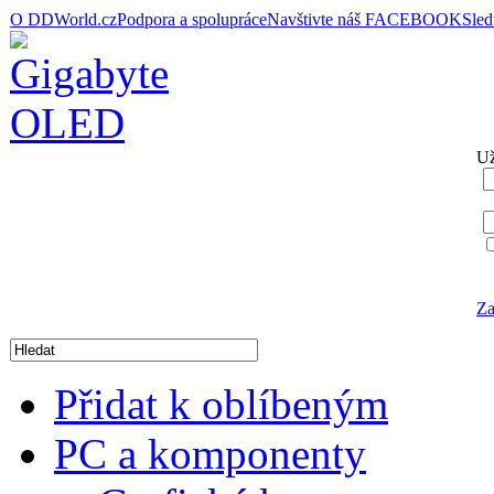
O DDWorld.cz
Podpora a spolupráce
Navštivte náš FACEBOOK
Sle
Už
Za
Přidat k oblíbeným
PC a komponenty