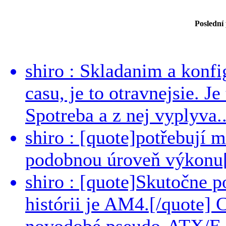
Poslední
shiro : Skladanim a konfi
casu, je to otravnejsie. Je
Spotreba a z nej vyplyva..
shiro : [quote]potřebují 
podobnou úroveň výkonu[/
shiro : [quote]Skutočne 
histórii je AM4.[/quote]
novodobé pseudo-ATX/E-