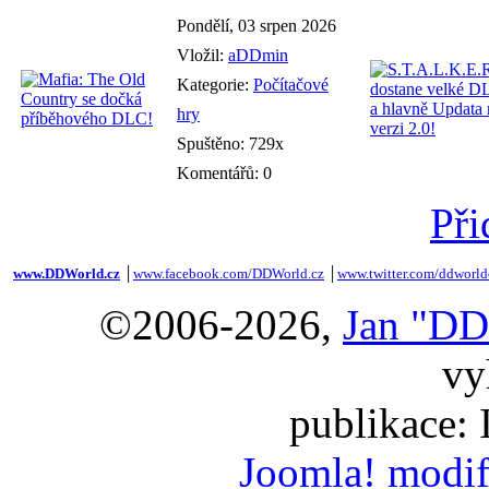
Pondělí, 03 srpen 2026
Vložil:
aDDmin
Kategorie:
Počítačové
hry
Spuštěno: 729x
Komentářů: 0
Při
www.DDWorld.cz
│
www.facebook.com/DDWorld.cz
│
www.twitter.com/ddworld
©2006-2026,
Jan "DD
vy
publikace:
Joomla! modif