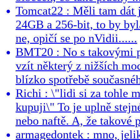
Tomcat22 : Měli tam dát 
24GB a 256-bit, to by byla
ne, opičí se po nVidii......
BMT20 : No s takovými p
vzít některý z nižších mo
blízko spotřebě současnéh
Richi : \"lidi si za tohle
kupuji\" To je uplně stejn
nebo naftě. A, že takové p
armagedontek : mno, jeli