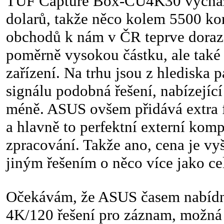
TUF Capture Box-CU4K30 vycház
dolarů, takže něco kolem 5500 ko
obchodů k nám v ČR teprve dorazí
poměrně vysokou částku, ale také 
zařízení. Na trhu jsou z hlediska 
signálu podobná řešení, nabízející
méně. ASUS ovšem přidává extra f
a hlavně to perfektní externí kom
zpracování. Takže ano, cena je vyšš
jiným řešením o něco více jako ce
Očekávám, že ASUS časem nabídne
4K/120 řešení pro záznam, možná i