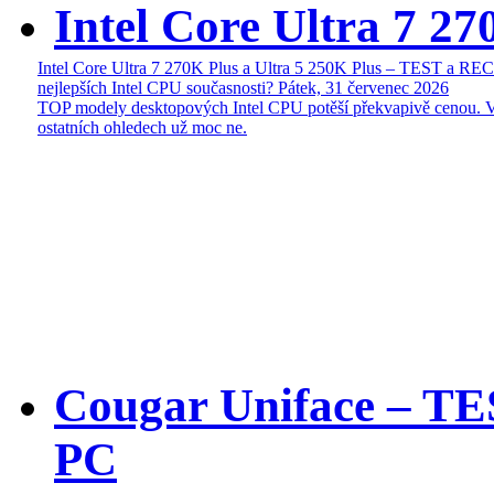
Intel Core Ultra 7 27
Intel Core Ultra 7 270K Plus a Ultra 5 250K Plus – TEST a R
nejlepších Intel CPU současnosti?
Pátek, 31 červenec 2026
TOP modely desktopových Intel CPU potěší překvapivě cenou. 
ostatních ohledech už moc ne.
Cougar Uniface – T
PC