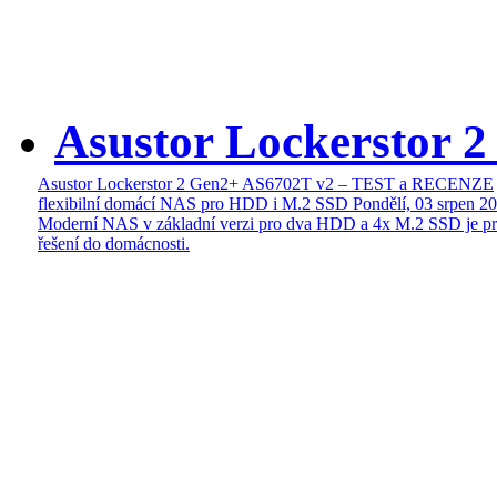
Asustor Lockerstor 
Asustor Lockerstor 2 Gen2+ AS6702T v2 – TEST a RECENZE
flexibilní domácí NAS pro HDD i M.2 SSD
Pondělí, 03 srpen 2
Moderní NAS v základní verzi pro dva HDD a 4x M.2 SSD je pr
řešení do domácnosti.