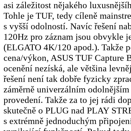
asi záležitost nějakého luxusnějš
Tohle je TUF, tedy cíleně mainstr
s vyšší odolností. Navíc řešení na
120Hz pro záznam jsou obvykle ješ
(ELGATO 4K/120 apod.). Takže p
cena/výkon, ASUS TUF Capture
ocenění nezíská, ale většina levn
řešení není tak dobře fyzicky zpr
záměrně univerzálním odolnějším
provedení. Takže za to jej rádi do
skutečně o PLUG nad PLAY STR
s extrémně jednoduchým připojen