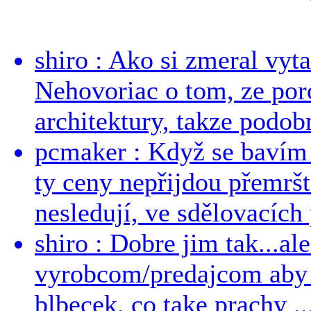
shiro : Ako si zmeral vyt
Nehovoriac o tom, ze por
architektury, takze podob
pcmaker : Když se bavím
ty ceny nepřijdou přemršt
nesledují, ve sdělovacích 
shiro : Dobre jim tak...al
vyrobcom/predajcom aby z
blbecek, co take prachy ..