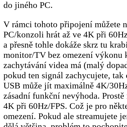
do jiného PC.
V rámci tohoto připojení můžete 
PC/konzoli hrát až ve 4K při 60
a přesně tohle dokáže skrz tu krabi
monitor/TV bez omezení výkonu k
zachytávání videa má (malý dopad
pokud ten signál zachycujete, tak
USB může jít maximálně 4K/30Hz. 
zásadní funkční nevýhoda. Prostě
4K při 60Hz/FPS. Což je pro někte
omezení. Pokud ale streamujete j
dělá většina, problém to pochopite