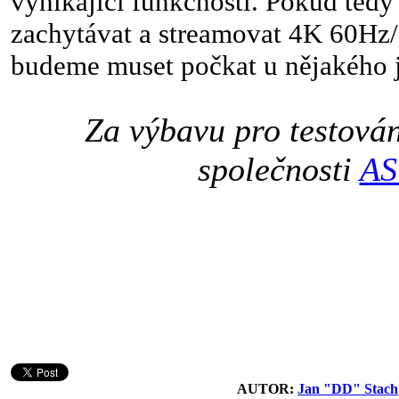
vynikající funkčností. Pokud tedy
zachytávat a streamovat 4K 60Hz/
budeme muset počkat u nějakého 
Za výbavu pro testová
společnosti
AS
AUTOR:
Jan "DD" Stach