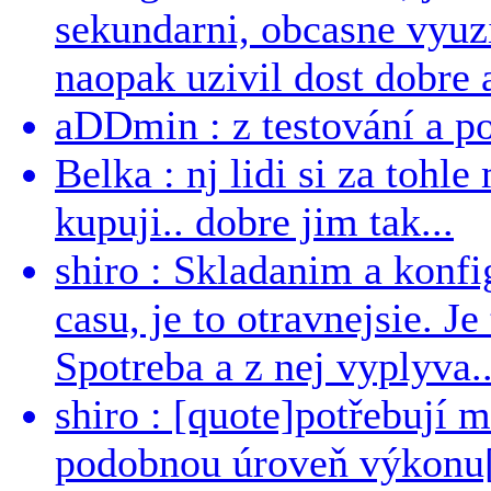
sekundarni, obcasne vyuzi
naopak uzivil dost dobre a
aDDmin : z testování a pou
Belka : nj lidi si za tohl
kupuji.. dobre jim tak...
shiro : Skladanim a konfi
casu, je to otravnejsie. Je
Spotreba a z nej vyplyva..
shiro : [quote]potřebují 
podobnou úroveň výkonu[/