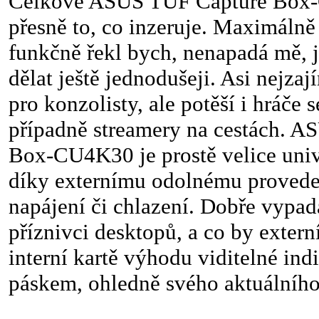
Celkově ASUS TUF Capture Box
přesně to, co inzeruje. Maximálně
funkčně řekl bych, nenapadá mě, j
dělat ještě jednodušeji. Asi nejzaj
pro konzolisty, ale potěší i hráče
případně streamery na cestách. 
Box-CU4K30 je prostě velice univ
díky externímu odolnému provede
napájení či chlazení. Dobře vypadá
příznivci desktopů, a co by extern
interní kartě výhodu viditelné i
páskem, ohledně svého aktuálního