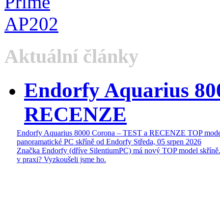
Aktuální články
Endorfy Aquarius 80
RECENZE
Endorfy Aquarius 8000 Corona – TEST a RECENZE TOP mode
panoramatické PC skříně od Endorfy
Středa, 05 srpen 2026
Značka Endorfy (dříve SilentiumPC) má nový TOP model skříně.
v praxi? Vyzkoušeli jsme ho.