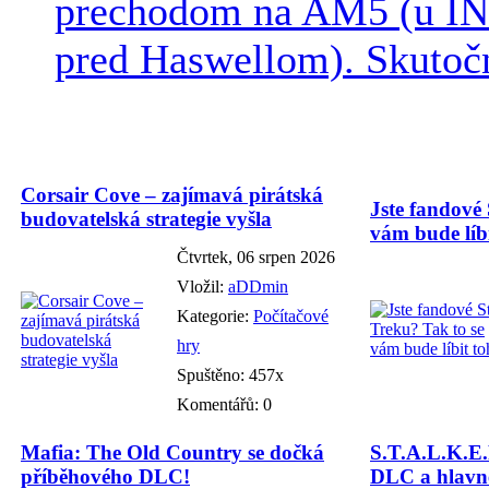
prechodom na AM5 (u INT
pred Haswellom). Skutočn
Corsair Cove – zajímavá pirátská
Jste fandové 
budovatelská strategie vyšla
vám bude líbi
Čtvrtek, 06 srpen 2026
Vložil:
aDDmin
Kategorie:
Počítačové
hry
Spuštěno: 457x
Komentářů: 0
Mafia: The Old Country se dočká
S.T.A.L.K.E.
příběhového DLC!
DLC a hlavně