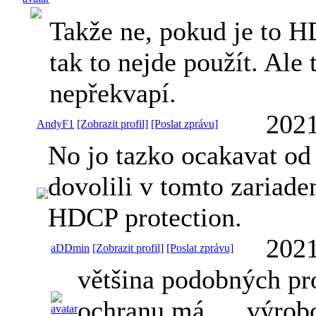
Takže ne, pokud je to 
tak to nejde použít. Ale 
nepřekvapí.
2021
AndyF1
[Zobrazit profil]
[Poslat zprávu]
No jo tazko ocakavat od
dovolili v tomto zariade
HDCP protection.
2021
aDDmin
[Zobrazit profil]
[Poslat zprávu]
většina podobných pr
ochranu má .... výrobc