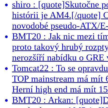
shiro : [quote]Skutočne 
histórii je AM4.[/quote]
novodobé pseudo-ATX/E-
BMT20 : Jak nic mezi tí
proto takový hrubý rozpt
nerozšíří nabídku o GRE v
Tomcat22 : To se opravdu
TOP mainstream má mít 
Herní high end má mít 15
BMT20 : Arkan: [quote]De