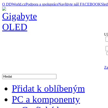
O DDWorld.cz
Podpora a spolupráce
Navštivte náš FACEBOOK
Sle
Už
Za
Přidat k oblíbeným
PC a komponenty