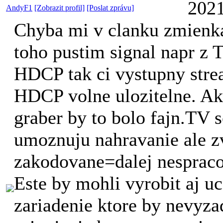
2021
AndyF1
[Zobrazit profil]
[Poslat zprávu]
Chyba mi v clanku zmienka
toho pustim signal napr z 
HDCP tak ci vystupny stre
HDCP volne ulozitelne. Ak
graber by to bolo fajn.TV 
umoznuju nahravanie ale zv
zakodovane=dalej nespraco
Este by mohli vyrobit aj uc
zariadenie ktore by nevyz