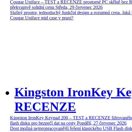
Cougar Uniface – TEST a RECENZE prostorné PC skříně bez 
překvapivě solidní cenu
Středa, 29 červenec 2026
Slušný prostor, jednoduchý funkční design a rozumná cena. Jaká 
Cougar Uniface mid case v praxi?
Kingston IronKey Ke
RECENZE
Kingston IronKey Keypad 200 – TEST a RECENZE šifrované
flash disku pro bezpečí dat na cesty
Pondělí, 27 červenec 2026
Dost možná nejpropracovanější řešení klasického USB Flash disk