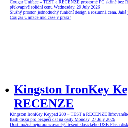
Cougar Uniface – TEST a RECENZE prostorné PC skříně bez 
překvapivě solidní cenu
Wednesday, 29 July 2026
Slušný prostor, jednoduchý funkční design a rozumná cena. Jaká 
Cougar Uniface mid case v praxi?
Kingston IronKey Ke
RECENZE
Kingston IronKey Keypad 200 – TEST a RECENZE šifrované
flash disku pro bezpečí dat na cesty
Monday, 27 July 2026
Dost možná nejpropracovanější řešení klasického USB Flash disk