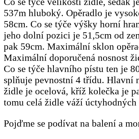
Co se týče velikosti židle, sedák 
537m hluboký. Opěradlo je vysok
58cm. Co se týče výšky horní hran
jeho dolní pozici je 51,5cm od ze
pak 59cm. Maximální sklon opěrad
Maximální doporučená nosnost žid
Co se týče hlavního pístu ten je 
splňuje pevnostní 4 třídu. Hlavní
židle je ocelová, kříž kolečka je p
tomu celá židle váží úctyhodných
Pojďme se podívat na balení a mo