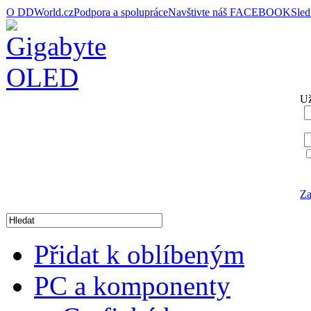
O DDWorld.cz
Podpora a spolupráce
Navštivte náš FACEBOOK
Sle
Už
Za
Přidat k oblíbeným
PC a komponenty