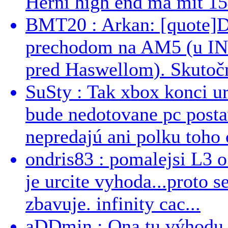
Herní high end má mít 15
BMT20 : Arkan: [quote]De
prechodom na AM5 (u INT
pred Haswellom). Skutočn
SuSty : Tak xbox konci ur
bude nedotovane pc post
nepredajú ani polku toho c
ondris83 : pomalejsi L3 o
je urcite vyhoda...proto 
zbavuje. infinity cac...
aDDmin : Ona tu výhodu a