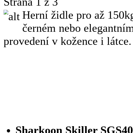
Strana 1 z 3
Herní židle pro až 150k
černém nebo elegantní
provedení v kožence i látce.
Sharkoon Skiller SGS40