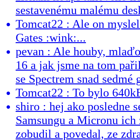
sestavenému malému deskt
Tomcat22 : Ale on myslel 
Gates :wink:...
pevan : Ale houby, mlaď
16 a jak jsme na tom pařil
se Spectrem snad sedmé g
Tomcat22 : To bylo 640kB
shiro : hej ako posledne 
Samsungu a Micronu ich 
zobudil a povedal, ze zdra