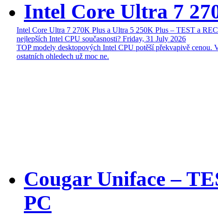
Intel Core Ultra 7 27
Intel Core Ultra 7 270K Plus a Ultra 5 250K Plus – TEST a R
nejlepších Intel CPU současnosti?
Friday, 31 July 2026
TOP modely desktopových Intel CPU potěší překvapivě cenou. 
ostatních ohledech už moc ne.
Cougar Uniface – T
PC