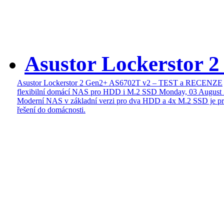
Asustor Lockerstor 
Asustor Lockerstor 2 Gen2+ AS6702T v2 – TEST a RECENZE
flexibilní domácí NAS pro HDD i M.2 SSD
Monday, 03 August
Moderní NAS v základní verzi pro dva HDD a 4x M.2 SSD je pr
řešení do domácnosti.