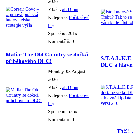
2026
Vložil:
aDDmin
Kategorie:
Počítačové
hry
Spuštěno: 291x
Komentářů: 0
Mafia: The Old Country se dočká
S.T.A.L.K.E.
příběhového DLC!
DLC a hlavně
Monday, 03 August
2026
Vložil:
aDDmin
Kategorie:
Počítačové
hry
Spuštěno: 525x
Komentářů: 0