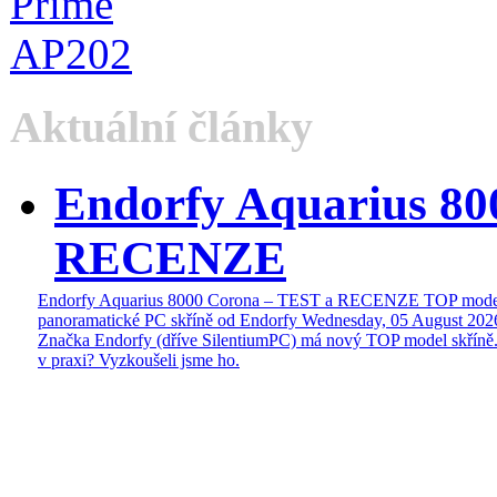
Aktuální články
Endorfy Aquarius 80
RECENZE
Endorfy Aquarius 8000 Corona – TEST a RECENZE TOP mode
panoramatické PC skříně od Endorfy
Wednesday, 05 August 202
Značka Endorfy (dříve SilentiumPC) má nový TOP model skříně.
v praxi? Vyzkoušeli jsme ho.