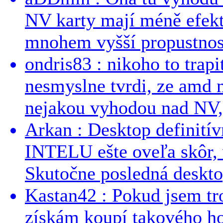
NV karty mají méně efekt
mnohem vyšší propustnost
ondris83 : nikoho to trapi
nesmyslne tvrdi, ze amd m
nejakou vyhodou nad NV, 
Arkan : Desktop definit
INTELU ešte oveľa skôr,
Skutočne posledná desktop
Kastan42 : Pokud jsem tro
získám koupí takového h