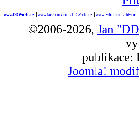
Při
www.DDWorld.cz
│
www.facebook.com/DDWorld.cz
│
www.twitter.com/ddworld
©2006-2026,
Jan "DD
vy
publikace:
Joomla! modif