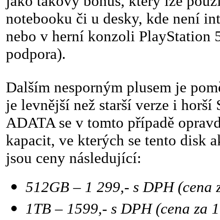
jako takový bonus, který lze použí
notebooku či u desky, kde není in
nebo v herní konzoli PlayStation 5
podpora).
Dalším nesporným plusem je pomě
je levnější než starší verze i horš
ADATA se v tomto případě opravdu
kapacit, ve kterých se tento disk 
jsou ceny následující:
512GB – 1 299,- s DPH (cena 
1TB – 1599,- s DPH (cena za 