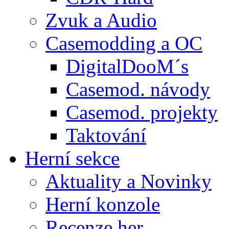
Zvuk a Audio
Casemodding a OC
DigitalDooM´s
Casemod. návody
Casemod. projekty
Taktování
Herní sekce
Aktuality a Novinky
Herní konzole
Recenze her