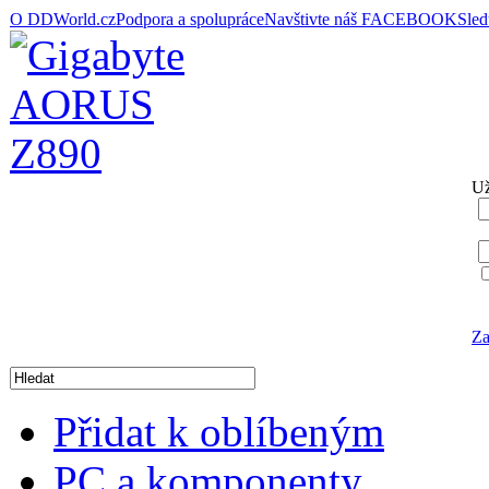
O DDWorld.cz
Podpora a spolupráce
Navštivte náš FACEBOOK
Sle
Už
Za
Přidat k oblíbeným
PC a komponenty