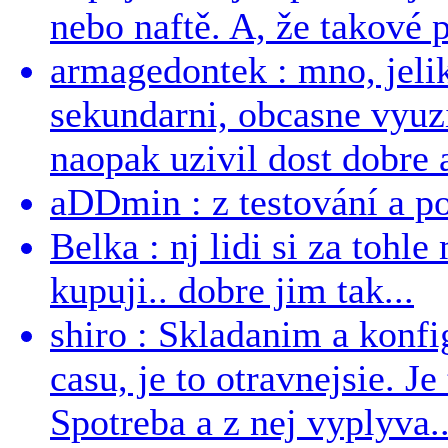
nebo naftě. A, že takové p
armagedontek : mno, jeli
sekundarni, obcasne vyuzi
naopak uzivil dost dobre a
aDDmin : z testování a pou
Belka : nj lidi si za tohl
kupuji.. dobre jim tak...
shiro : Skladanim a konfi
casu, je to otravnejsie. Je
Spotreba a z nej vyplyva..