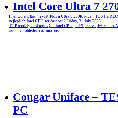
Intel Core Ultra 7 27
Intel Core Ultra 7 270K Plus a Ultra 5 250K Plus – TEST a R
nejlepších Intel CPU současnosti?
Friday, 31 July 2026
TOP modely desktopových Intel CPU potěší překvapivě cenou. 
ostatních ohledech už moc ne.
Cougar Uniface – T
PC