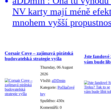
aDDmin : Ona tu výhodu a
NV karty mají méně efekt
mnohem vyšší propustnost
Corsair Cove – zajímavá pirátská
Jste fandové 
budovatelská strategie vyšla
vám bude líbi
Thursday, 06 August
2026
Vložil:
aDDmin
Kategorie:
Počítačové
hry
Spuštěno: 430x
Komentářů: 0