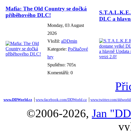
Mafia: The Old Country se dočká
S.T.A.L.K.E.
příběhového DLC!
DLC a hlavně
Monday, 03 August
2026
Vložil:
aDDmin
Kategorie:
Počítačové
hry
Spuštěno: 705x
Komentářů: 0
Při
www.DDWorld.cz
│
www.facebook.com/DDWorld.cz
│
www.twitter.com/ddworld
©2006-2026,
Jan "DD
vy