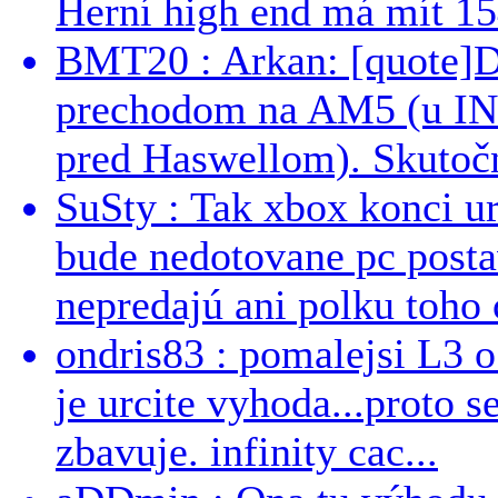
Herní high end má mít 15
BMT20 : Arkan: [quote]De
prechodom na AM5 (u INT
pred Haswellom). Skutočn
SuSty : Tak xbox konci ur
bude nedotovane pc post
nepredajú ani polku toho c
ondris83 : pomalejsi L3 o
je urcite vyhoda...proto 
zbavuje. infinity cac...