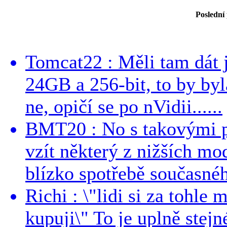
Poslední
Tomcat22 : Měli tam dát 
24GB a 256-bit, to by byla
ne, opičí se po nVidii......
BMT20 : No s takovými p
vzít některý z nižších mo
blízko spotřebě současnéh
Richi : \"lidi si za tohle
kupuji\" To je uplně stejn