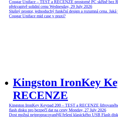
Cougar Uniface – TEST a RECENZE prostorné PC skříně bez 
překvapivě solidní cenu
Wednesday, 29 July 2026
Slušný prostor, jednoduchý funkční design a rozumná cena. Jaká 
Cougar Uniface mid case v praxi?
Kingston IronKey Ke
RECENZE
Kingston IronKey Keypad 200 – TEST a RECENZE šifrované
flash disku pro bezpečí dat na cesty
Monday, 27 July 2026
Dost možná nejpropracovanější řešení klasického USB Flash disk