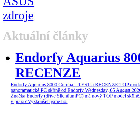
Aktuální články
Endorfy Aquarius 80
RECENZE
Endorfy Aquarius 8000 Corona – TEST a RECENZE TOP mode
panoramatické PC skříně od Endorfy
Wednesday, 05 August 202
Značka Endorfy (dříve SilentiumPC) má nový TOP model skříně.
v praxi? Vyzkoušeli jsme ho.