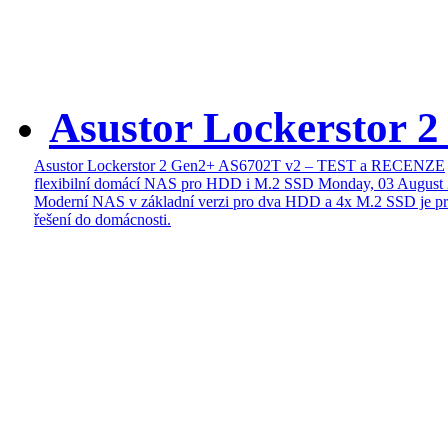
Asustor Lockerstor 
Asustor Lockerstor 2 Gen2+ AS6702T v2 – TEST a RECENZE
flexibilní domácí NAS pro HDD i M.2 SSD
Monday, 03 August
Moderní NAS v základní verzi pro dva HDD a 4x M.2 SSD je pr
řešení do domácnosti.