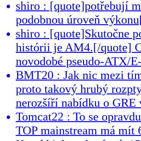
shiro : [quote]potřebují 
podobnou úroveň výkonu[/
shiro : [quote]Skutočne 
histórii je AM4.[/quote]
novodobé pseudo-ATX/E-
BMT20 : Jak nic mezi tí
proto takový hrubý rozpt
nerozšíří nabídku o GRE v
Tomcat22 : To se opravdu
TOP mainstream má mít 