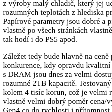
z výroby malý chladič, který jej u
rozumných teplotách z hlediska pr
Papírové parametry jsou dobré a 
vlastně po všech stránkách vlastn
tak hodí i do PS5 apod.
Záležet tedy bude hlavně na ceně
konkurence, kdy opravdu kvalit
s DRAM jsou dnes za velmi dostupn
rozumné 2TB kapacitě. Testovaný 
kolem 4 tisíc korun, což je velmi
vlastně velmi dobrý poměr cena/v
Gen4 co do rychlosti i přítomnos