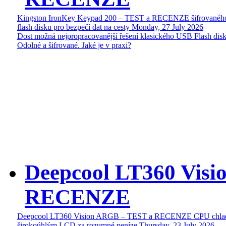
Kingston IronKey Keypad 200 – TEST a RECENZE šifrované
flash disku pro bezpečí dat na cesty
Monday, 27 July 2026
Dost možná nejpropracovanější řešení klasického USB Flash disk
Odolné a šifrované. Jaké je v praxi?
Deepcool LT360 Vis
RECENZE
Deepcool LT360 Vision ARGB – TEST a RECENZE CPU chlad
širokoúhlým LCD za rozumné peníze
Thursday, 23 July 2026