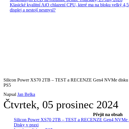
Klasické kvalitní AiO chlazení CPU, které ma na bloku velký 4
displej a nestojí nesmysl?
Silicon Power XS70 2TB – TEST a RECENZE Gen4 NVMe disku s 
PS5
Napsal
Jan Belka
Čtvrtek, 05 prosinec 2024
Přejít na obsah
Silicon Power XS70 2TB – TEST a RECENZE Gen4 NVMe dis
Disky v praxi