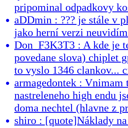
pripominal odpadkovy kos
aDDmin : ??? je stále v pl
jako herní verzi neuvidíme
Don_F3K3T3 : A kde je te
povedane slova) chiplet g
to vyslo 1346 clankov... ci
armagedontek : Vnimam to
nastreleneho high endu js
doma nechtel (hlavne z pr
shiro : [quote]Náklady n