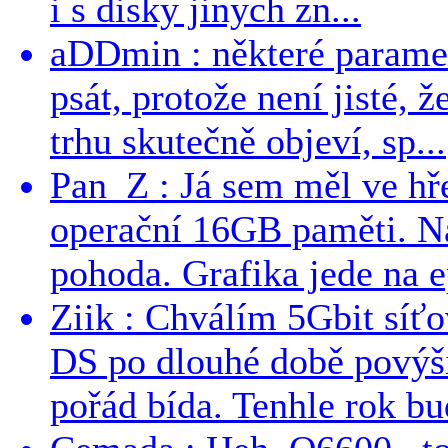
i s disky jinych zn...
aDDmin : některé parame
psát, protože není jisté, ž
trhu skutečně objeví, sp...
Pan_Z : Já sem měl ve hře
operační 16GB paměti. N
pohoda. Grafika jede na e
Ziik : Chválím 5Gbit síť
DS po dlouhé době povýši
pořád bída. Tenhle rok bud