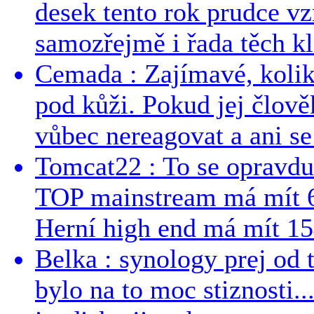
desek tento rok prudce vzr
samozřejmě i řada těch kl
Cemada : Zajímavé, kolika
pod kůži. Pokud jej člově
vůbec nereagovat a ani se 
Tomcat22 : To se opravdu
TOP mainstream má mít 
Herní high end má mít 15
Belka : synology prej od t
bylo na to moc stiznosti..