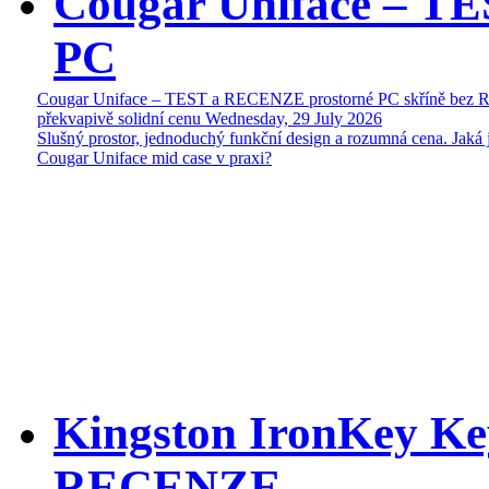
Cougar Uniface – T
PC
Cougar Uniface – TEST a RECENZE prostorné PC skříně bez 
překvapivě solidní cenu
Wednesday, 29 July 2026
Slušný prostor, jednoduchý funkční design a rozumná cena. Jaká 
Cougar Uniface mid case v praxi?
Kingston IronKey Ke
RECENZE