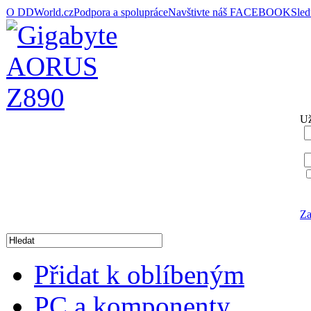
O DDWorld.cz
Podpora a spolupráce
Navštivte náš FACEBOOK
Sle
Už
Za
Přidat k oblíbeným
PC a komponenty