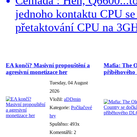
Cemada : Heh, Q6600...t
jednoho kontaktu CPU s
přetaktování CPU na 3GHz
EA končí? Masivní propouštění a
Mafia: The O
agresivní monetizace her
příběhového
Tuesday, 04 August
2026
Vložil:
aDDmin
Kategorie:
Počítačové
hry
Spuštěno: 493x
Komentářů: 2