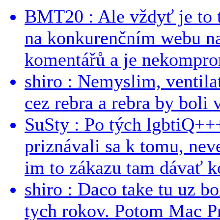
BMT20 : Ale vždyť je to 
na konkurenčním webu na 
komentářů a je nekomprom
shiro : Nemyslim, ventil
cez rebra a rebra by boli v
SuSty : Po tých lgbtiQ++
priznávali sa k tomu, nev
im to zákazu tam dávať ko
shiro : Daco take tu uz b
tych rokov. Potom Mac Pr