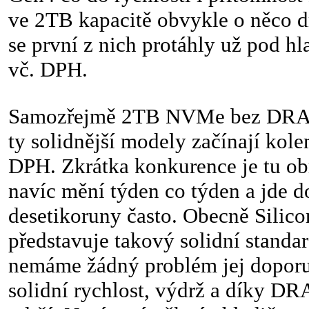
ve 2TB kapacitě obvykle o něco dr
se první z nich protáhly už pod hl
vč. DPH.
Samozřejmě 2TB NVMe bez DRAM 
ty solidnější modely začínají kol
DPH. Zkrátka konkurence je tu ob
navíc mění týden co týden a jde d
desetikoruny často. Obecně Sili
představuje takový solidní standa
nemáme žádný problém jej doporu
solidní rychlost, výdrž a díky DR