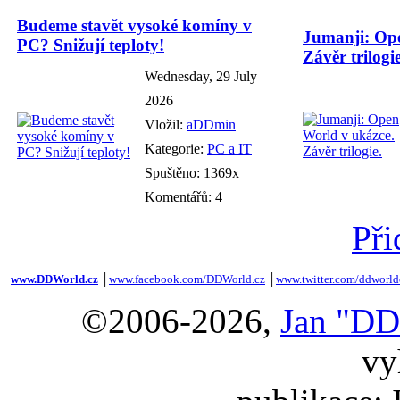
Budeme stavět vysoké komíny v
Jumanji: Ope
PC? Snižují teploty!
Závěr trilogie
Wednesday, 29 July
2026
Vložil:
aDDmin
Kategorie:
PC a IT
Spuštěno: 1369x
Komentářů: 4
Při
www.DDWorld.cz
│
www.facebook.com/DDWorld.cz
│
www.twitter.com/ddworld
©2006-2026,
Jan "DD
vy