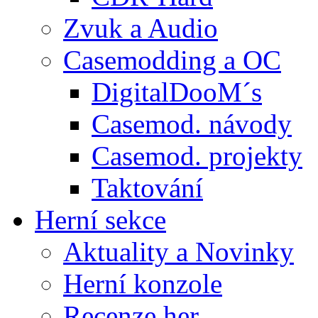
Zvuk a Audio
Casemodding a OC
DigitalDooM´s
Casemod. návody
Casemod. projekty
Taktování
Herní sekce
Aktuality a Novinky
Herní konzole
Recenze her