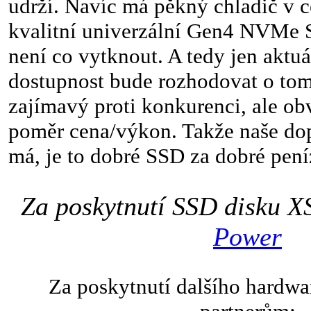
udrží. Navíc má pěkný chladič v c
kvalitní univerzální Gen4 NVMe 
není co vytknout. A tedy jen aktuá
dostupnost bude rozhodovat o tom
zajímavý proti konkurenci, ale ob
poměr cena/výkon. Takže naše do
má, je to dobré SSD za dobré pení
Za poskytnutí SSD disku 
Power
Za poskytnutí dalšího hardwa