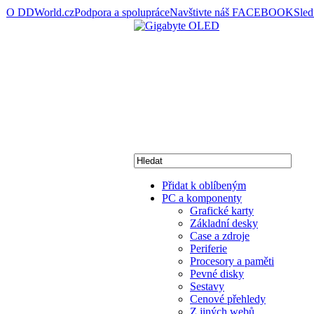
O DDWorld.cz
Podpora a spolupráce
Navštivte náš FACEBOOK
Sle
Přidat k oblíbeným
PC a komponenty
Grafické karty
Základní desky
Case a zdroje
Periferie
Procesory a paměti
Pevné disky
Sestavy
Cenové přehledy
Z jiných webů