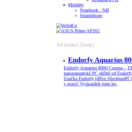
Mobility
Notebook - NB
Smartphone
Aktuální články
Endorfy Aquarius 
Endorfy Aquarius 8000 Corona –
panoramatické PC skříně od Endorf
Značka Endorfy (dříve SilentiumPC)
v praxi? Vyzkoušeli jsme ho.