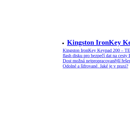
Kingston IronKey 
Kingston IronKey Keypad 200 – 
flash disku pro bezpečí dat na cesty
Dost možná nejpropracovanější řeše
Odolné a šifrované. Jaké je v praxi?