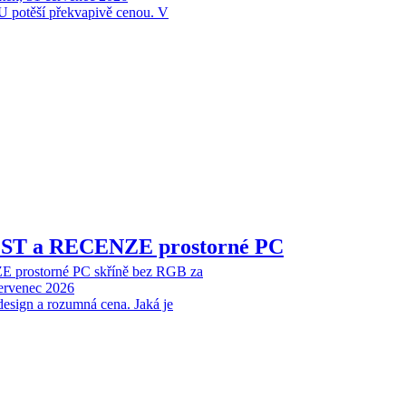
 potěší překvapivě cenou. V
EST a RECENZE prostorné PC
 prostorné PC skříně bez RGB za
červenec 2026
design a rozumná cena. Jaká je