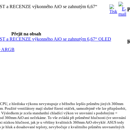
T a RECENZE výkonného AiO se zahnutým 6,67“
P
Přejít na obsah
T a RECENZE výkonného AiO se zahnutým 6,67“ OLED
60 ARGB
PU, z hlediska výkonu nevystupuje z běžného lepšío průměru jiných 360mm
 Použité ventilátory mají slušné řízení otáček, samozřejmě vše lze přizpůsobit,
. Výsledkem je zcela standardní chladící výkon ve srovnání s podobnými =
 od 360mm AiO ani nečekáme. To vše zvládá při průměrné hlučnosti (ve srovnání
i nízkou hlučnost, jak je u většiny kvalitních 360mm AiO obvyklé. ASUS tedy
o je hluk a dosahované teploty, nevybočuje z kvalitního průměru srovnatelných