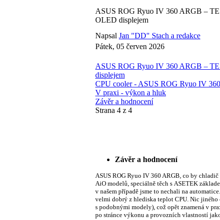
ASUS ROG Ryuo IV 360 ARGB – TES
OLED displejem
Napsal
Jan "DD" Stach a redakce
Pátek, 05 červen 2026
ASUS ROG Ryuo IV 360 ARGB – TES
displejem
CPU cooler - ASUS ROG Ryuo IV 3
V praxi - výkon a hluk
Závěr a hodnocení
Strana 4 z 4
Závěr a hodnocení
ASUS ROG Ryuo IV 360 ARGB, co by chladič C
AiO modelů, speciálně těch s ASETEK základem.
v našem případě jsme to nechali na automatice
velmi dobrý z hlediska teplot CPU. Nic jiného
s podobnými modely), což opět znamená v prax
po stránce výkonu a provozních vlastností jak