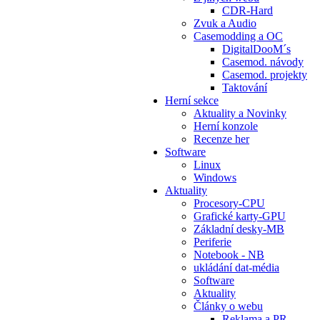
CDR-Hard
Zvuk a Audio
Casemodding a OC
DigitalDooM´s
Casemod. návody
Casemod. projekty
Taktování
Herní sekce
Aktuality a Novinky
Herní konzole
Recenze her
Software
Linux
Windows
Aktuality
Procesory-CPU
Grafické karty-GPU
Základní desky-MB
Periferie
Notebook - NB
ukládání dat-média
Software
Aktuality
Články o webu
Reklama a PR