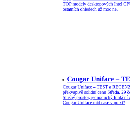
TOP modely desktopových Intel CPU
ostatních ohledech už moc ne.
Cougar Uniface – T
Cougar Uniface – TEST a RECENZE
překvapivě solidní cenu
Středa, 29 
Slušný prostor, jednoduchý funkční 
Cougar Uniface mid case v praxi?