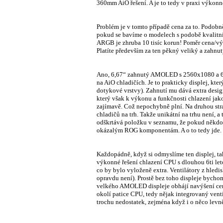
360mm AiO řešení. A je to tedy v praxi výkonn
Problém je v tomto případě cena za to. Podobn
pokud se bavíme o modelech s podobě kvalit
ARGB je zhruba 10 tisíc korun! Poměr cena/výk
Platíte především za ten pěkný veliký a zahn
Ano, 6,67“ zahnutý AMOLED s 2560x1080 a 60Hz
na AiO chladičích. Je to prakticky displej, kt
dotykové vrstvy). Zahnutí mu dává extra desi
který však k výkonu a funkčnosti chlazení ja
zajímavě. Což nepochybně plní. Na druhou str
chladičů na trh. Takže unikátní na trhu není, 
odškrtává položku v seznamu, že pokud někdo
okázalým ROG komponentám. A o to tedy jde.
Každopádně, když si odmyslíme ten displej,
výkonné řešení chlazení CPU s dlouhou 6ti leto
co by bylo vyloženě extra. Ventilátory z hled
opravdu není). Prostě bez toho displeje bychom
velkého AMOLED displeje obhájí navýšení ceny 
okolí patice CPU, tedy nějak integrovaný vent
trochu nedostatek, zejména když i o něco levn