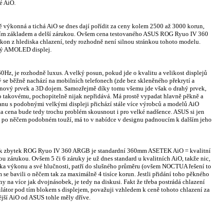
é AiO.
ě výkonná a tichá AiO se dnes dají pořídit za ceny kolem 2500 až 3000 korun,
ním základem a delší zárukou. Ovšem cena testovaného ASUS ROG Ryuo IV 360
on z hlediska chlazení, tedy rozhodně není silnou stránkou tohoto modelu.
utý AMOLED displej.
, je rozhodně luxus. A velký posun, pokud jde o kvalitu a velikost displejů
erý se běžně nachází na mobilních telefonech (zde bez skleněného překrytí a
gnový prvek a 3D dojem. Samozřejmě díky tomu všemu jde však o drahý prvek,
ko takovému, pochopitelně nijak nepřidává. Má prostě vypadat hlavně pěkně a
anu s podobnými velkými displeji přichází stále více výrobců a modelů AiO
a ta cena bude tedy trochu problém skousnout i pro velké nadšence. ASUS si jen
 po něčem podobném touží, má to v nabídce v designu padnoucím k dalším jeho
 tak zbytek ROG Ryuo IV 360 ARGB je standardní 360mm ASETEK AiO = kvalitní
u zárukou. Ovšem 5 či 6 záruky je už dnes standard u kvalitních AiO, takže nic,
iska výkonu a své hlučnosti, patří do slušného průměru (ovšem NOCTUA řešení to
 se bavili o něčem tak za maximálně 4 tisíce korun. Jestli přidání toho pěkného
na více jak dvojnásobek, je tedy na diskusi. Fakt že třeba postrádá chlazení
ilátor pod tím blokem s displejem, považuji vzhledem k ceně tohoto chlazení za
ější AiO od ASUS tohle měly dříve.