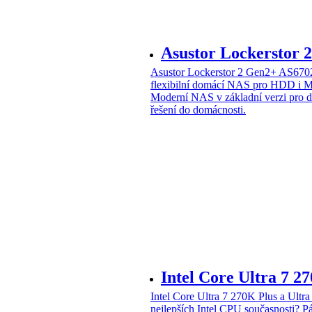
Asustor Lockerstor
Asustor Lockerstor 2 Gen2+ AS6
flexibilní domácí NAS pro HDD i 
Moderní NAS v základní verzi pro 
řešení do domácnosti.
Intel Core Ultra 7 2
Intel Core Ultra 7 270K Plus a Ul
nejlepších Intel CPU současnosti?
Pá