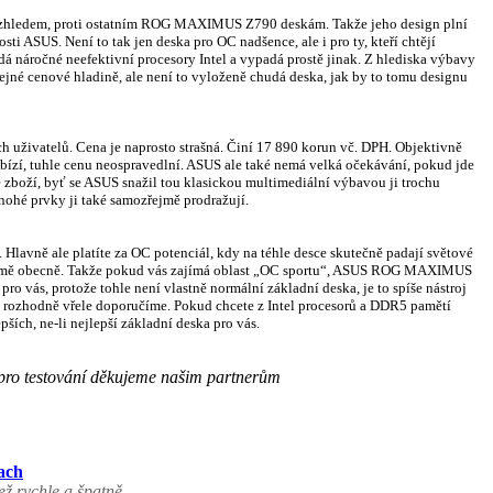
zhledem, proti ostatním ROG MAXIMUS Z790 deskám. Takže jeho design plní
sti ASUS. Není to tak jen deska pro OC nadšence, ale i pro ty, kteří chtějí
dá náročné neefektivní procesory Intel a vypadá prostě jinak. Z hlediska výbavy
tejné cenové hladině, ale není to vyloženě chudá deska, jak by to tomu designu
h uživatelů. Cena je naprosto strašná. Činí 17 890 korun vč. DPH. Objektivně
nabízí, tuhle cenu neospravedlní. ASUS ale také nemá velká očekávání, pokud jde
é zboží, byť se ASUS snažil tou klasickou multimediální výbavou ji trochu
nohé prvky ji také samozřejmě prodražují.
. Hlavně ale platíte za OC potenciál, kdy na téhle desce skutečně padají světové
tformě obecně. Takže pokud vás zajímá oblast „OC sportu“, ASUS ROG MAXIMUS
 vás, protože tohle není vlastně normální základní deska, je to spíše nástroj
i rozhodně vřele doporučíme. Pokud chcete z Intel procesorů a DDR5 pamětí
epších, ne-li nejlepší základní deska pro vás.
pro testování děkujeme našim partnerům
ach
ž rychle a špatně.