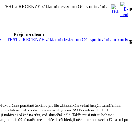
ST a RECENZE základní desky pro OC sportování a
P
Přejít na obsah
EST a RECENZE základní desky pro OC sportování a rekordy
t určena poměrně úzkému profilu zákazníků s velmi jasným zaměřením.
upinu lidí až příliš bohatá a vlastně zbytečná. ASUS však nechtěl udělat
i nabízet i běžně na trhu, což skutečně dělá. Takže musí mít tu bohatou
aujmout i běžné nadšence a hráče, kteří hledají něco extra do svého PC, a to i po