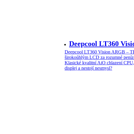
Deepcool LT360 Vi
Deepcool LT360 Vision ARGB – T
širokoúhlým LCD za rozumné peníz
Klasické kvalitní AiO chlazení CPU
displej a nestojí nesmysl?