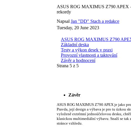
ASUS ROG MAXIMUS Z790 APEX – TE
rekordy
Napsal
Jan "DD" Stach a redakce
Tuesday, 20 June 2023
ASUS ROG MAXIMUS Z790 APEX – T
Základní deska
Testy a výkon desek v praxi
Provozní vlastnosti a taktování
Závěr a hodnocení
Strana 5 z 5
Závěr
ASUS ROG MAXIMUS Z790 APEX je jako produk
Pravda, její design a výbava je pro tu úzkou sk
vyloženě extrémní jednoúčelovou desku, chtěl j
klasickou multimediální výbavu. Snaží se tak z
stránce vzhledu.