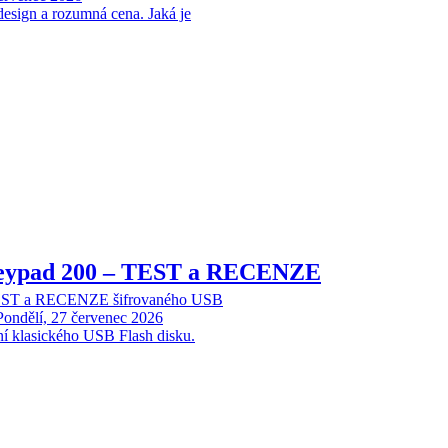
design a rozumná cena. Jaká je
Keypad 200 – TEST a RECENZE
TEST a RECENZE šifrovaného USB
Pondělí, 27 červenec 2026
ní klasického USB Flash disku.