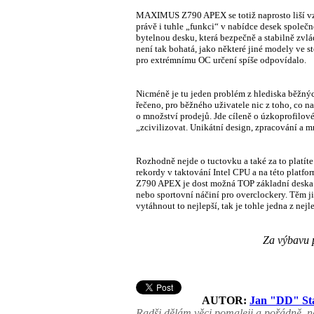
MAXIMUS Z790 APEX se totiž naprosto liší v
právě i tuhle „funkci“ v nabídce desek společno
bytelnou desku, která bezpečně a stabilně zvlá
není tak bohatá, jako některé jiné modely ve s
pro extrémnímu OC určení spíše odpovídalo.
Nicméně je tu jeden problém z hlediska běžnýc
řečeno, pro běžného uživatele nic z toho, co 
o množství prodejů. Jde cíleně o úzkoprofilov
„zcivilizovat. Unikátní design, zpracování a m
Rozhodně nejde o tuctovku a také za to platíte
rekordy v taktování Intel CPU a na této pla
Z790 APEX je dost možná TOP základní deska pro
nebo sportovní náčiní pro overclockery. Těm j
vytáhnout to nejlepší, tak je tohle jedna z nejl
Za výbavu 
AUTOR:
Jan "DD" St
Radši dělám věci pomaleji a pořádně, ne