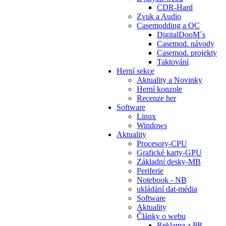
CDR-Hard
Zvuk a Audio
Casemodding a OC
DigitalDooM´s
Casemod. návody
Casemod. projekty
Taktování
Herní sekce
Aktuality a Novinky
Herní konzole
Recenze her
Software
Linux
Windows
Aktuality
Procesory-CPU
Grafické karty-GPU
Základní desky-MB
Periferie
Notebook - NB
ukládání dat-média
Software
Aktuality
Články o webu
Reklama a PR