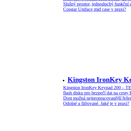
Slušný prostor, jednoduchý funkční 
Cougar Uniface mid case v praxi?
Kingston IronKey 
Kingston IronKey Keypad 200 – 
flash disku pro bezpečí dat na cesty
Dost možná nejpropracovanější řeše
Odolné a šifrované. Jaké je v praxi?