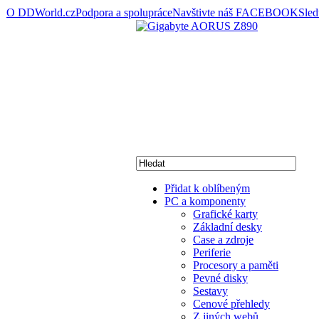
O DDWorld.cz
Podpora a spolupráce
Navštivte náš FACEBOOK
Sle
Přidat k oblíbeným
PC a komponenty
Grafické karty
Základní desky
Case a zdroje
Periferie
Procesory a paměti
Pevné disky
Sestavy
Cenové přehledy
Z jiných webů