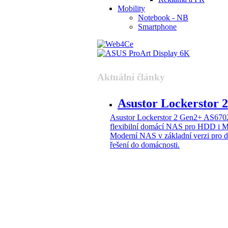
Mobility
Notebook - NB
Smartphone
Aktuální články
Asustor Lockerstor
Asustor Lockerstor 2 Gen2+ AS6
flexibilní domácí NAS pro HDD i 
Moderní NAS v základní verzi pro 
řešení do domácnosti.