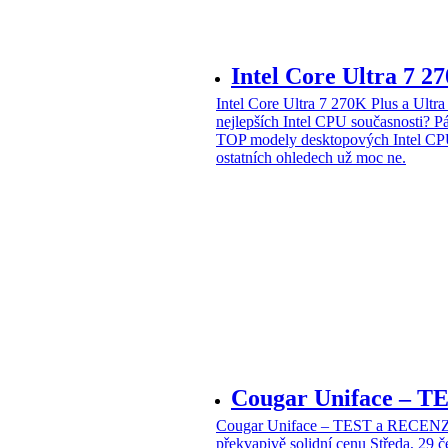
Intel Core Ultra 7 2
Intel Core Ultra 7 270K Plus a Ul
nejlepších Intel CPU současnosti?
Pá
TOP modely desktopových Intel CPU
ostatních ohledech už moc ne.
Cougar Uniface – T
Cougar Uniface – TEST a RECENZE
překvapivě solidní cenu
Středa, 29 