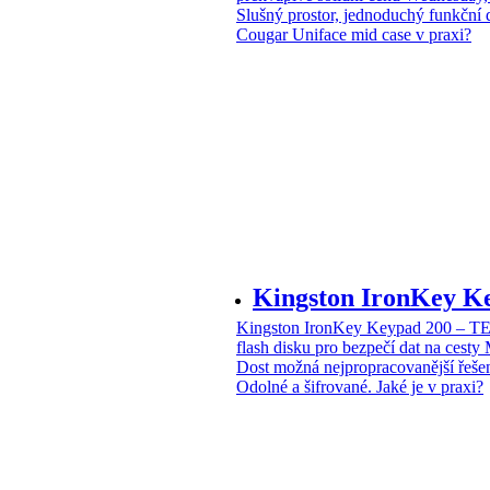
Slušný prostor, jednoduchý funkční 
Cougar Uniface mid case v praxi?
Kingston IronKey 
Kingston IronKey Keypad 200 – 
flash disku pro bezpečí dat na cesty
Dost možná nejpropracovanější řeše
Odolné a šifrované. Jaké je v praxi?