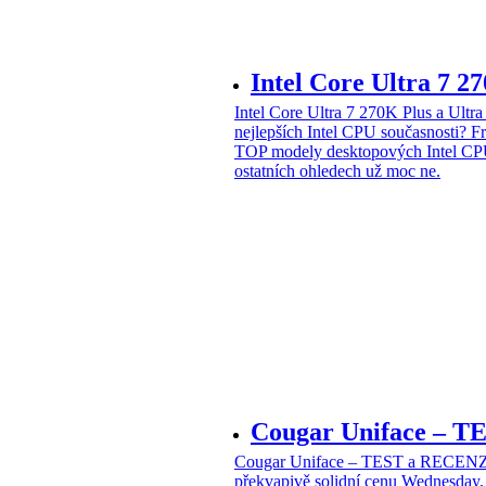
Intel Core Ultra 7 2
Intel Core Ultra 7 270K Plus a Ul
nejlepších Intel CPU současnosti?
Fr
TOP modely desktopových Intel CPU
ostatních ohledech už moc ne.
Cougar Uniface – T
Cougar Uniface – TEST a RECENZE
překvapivě solidní cenu
Wednesday, 