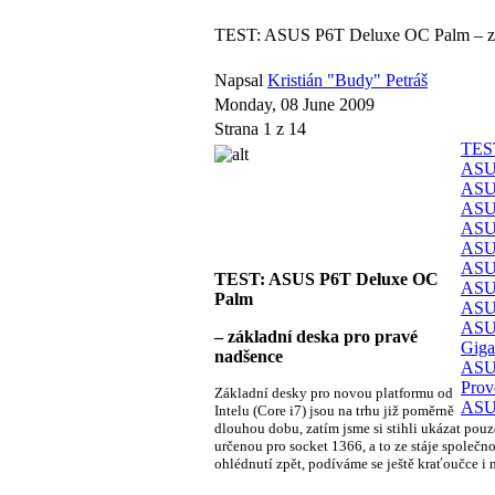
TEST: ASUS P6T Deluxe OC Palm – zák
Napsal
Kristián "Budy" Petráš
Monday, 08 June 2009
Strana 1 z 14
TEST
ASUS
ASUS
ASUS
ASUS
ASUS
ASUS
TEST: ASUS P6T Deluxe OC
ASUS
Palm
ASUS
ASUS
– základní deska pro pravé
Giga
nadšence
ASU
Prov
Základní desky pro novou platformu od
ASUS
Intelu (Core i7) jsou na trhu již poměrně
dlouhou dobu, zatím jsme si stihli ukázat pou
určenou pro socket 1366, a to ze stáje spole
ohlédnutí zpět, podíváme se ještě kraťoučce 