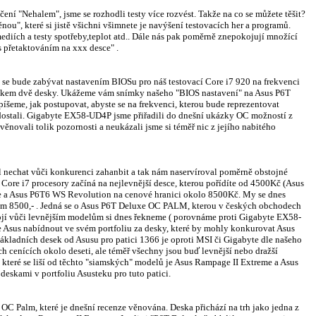
ní "Nehalem", jsme se rozhodli testy více rozvést. Takže na co se můžete těšit?
nou", které si jistě všichni všimnete je navýšení testovacích her a programů.
ediích a testy spotřeby,teplot atd.. Dále nás pak poměrně znepokojují množící
s přetaktováním na xxx desce" .
 se bude zabývat nastavením BIOSu pro náš testovací Core i7 920 na frekvenci
lkem dvě desky. Ukážeme vám snímky našeho "BIOS nastavení" na Asus P6T
šeme, jak postupovat, abyste se na frekvenci, kterou bude reprezentovat
 dostali. Gigabyte EX58-UD4P jsme přiřadili do dnešní ukázky OC možností z
věnovali tolik pozornosti a neukázali jsme si téměř nic z jejího nabitého
nechat vůči konkurenci zahanbit a tak nám naservíroval poměrně obstojné
ore i7 procesory začíná na nejlevnější desce, kterou pořídíte od 4500Kč (Asus
e a Asus P6T6 WS Revolution na cenové hranici okolo 8500Kč. My se dnes
těm 8500,- . Jedná se o Asus P6T Deluxe OC PALM, kterou v českých obchodech
tojí vůči levnějším modelům si dnes řekneme ( porovnáme proti Gigabyte EX58-
 Asus nabídnout ve svém portfoliu za desky, které by mohly konkurovat Asus
kladních desek od Asusu pro patici 1366 je oproti MSI či Gigabyte dle našeho
h cenících okolo deseti, ale téměř všechny jsou buď levnější nebo dražší
které se liší od těchto "siamských" modelů je Asus Rampage II Extreme a Asus
deskami v portfoliu Asusteku pro tuto patici.
C Palm, které je dnešní recenze věnována. Deska přichází na trh jako jedna z