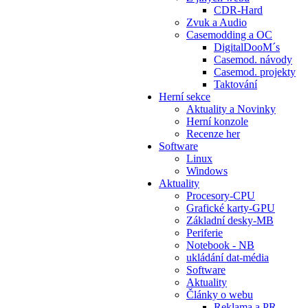
CDR-Hard
Zvuk a Audio
Casemodding a OC
DigitalDooM´s
Casemod. návody
Casemod. projekty
Taktování
Herní sekce
Aktuality a Novinky
Herní konzole
Recenze her
Software
Linux
Windows
Aktuality
Procesory-CPU
Grafické karty-GPU
Základní desky-MB
Periferie
Notebook - NB
ukládání dat-média
Software
Aktuality
Články o webu
Reklama a PR