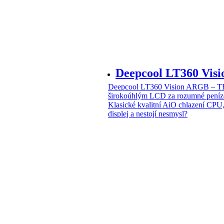
Deepcool LT360 Vi
Deepcool LT360 Vision ARGB – T
širokoúhlým LCD za rozumné peníz
Klasické kvalitní AiO chlazení CPU
displej a nestojí nesmysl?