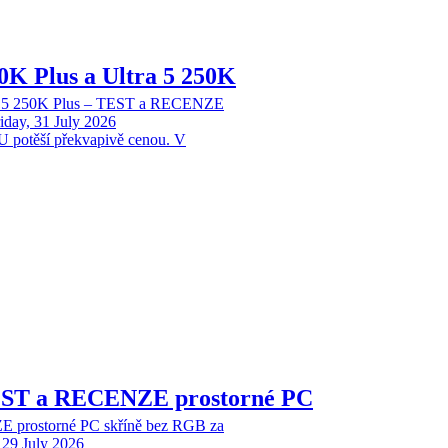
70K Plus a Ultra 5 250K
tra 5 250K Plus – TEST a RECENZE
iday, 31 July 2026
 potěší překvapivě cenou. V
EST a RECENZE prostorné PC
 prostorné PC skříně bez RGB za
29 July 2026