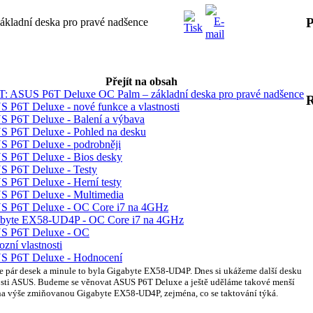
P
ladní deska pro pravé nadšence
Přejít na obsah
: ASUS P6T Deluxe OC Palm – základní deska pro pravé nadšence
 P6T Deluxe - nové funkce a vlastnosti
 P6T Deluxe - Balení a výbava
 P6T Deluxe - Pohled na desku
 P6T Deluxe - podrobněji
 P6T Deluxe - Bios desky
 P6T Deluxe - Testy
 P6T Deluxe - Herní testy
 P6T Deluxe - Multimedia
 P6T Deluxe - OC Core i7 na 4GHz
byte EX58-UD4P - OC Core i7 na 4GHz
S P6T Deluxe - OC
ozní vlastnosti
 P6T Deluxe - Hodnocení
ze pár desek a minule to byla Gigabyte EX58-UD4P. Dnes si ukážeme další desku
čnosti ASUS. Budeme se věnovat ASUS P6T Deluxe a ještě uděláme takové menší
i na výše zmiňovanou Gigabyte EX58-UD4P, zejména, co se taktování týká.