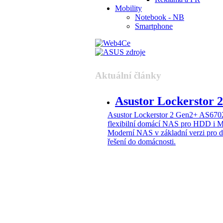
Mobility
Notebook - NB
Smartphone
Aktuální články
Asustor Lockerstor
Asustor Lockerstor 2 Gen2+ AS6
flexibilní domácí NAS pro HDD i 
Moderní NAS v základní verzi pro 
řešení do domácnosti.