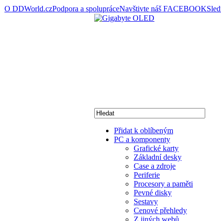
O DDWorld.cz
Podpora a spolupráce
Navštivte náš FACEBOOK
Sle
Přidat k oblíbeným
PC a komponenty
Grafické karty
Základní desky
Case a zdroje
Periferie
Procesory a paměti
Pevné disky
Sestavy
Cenové přehledy
Z jiných webů