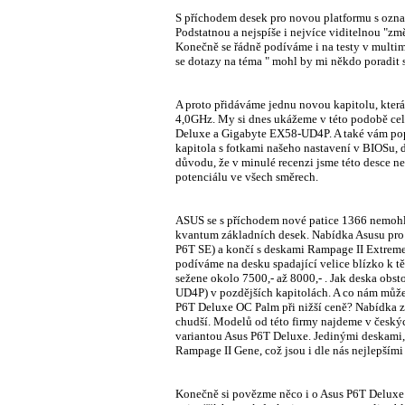
S příchodem desek pro novou platformu s označe
Podstatnou a nejspíše i nejvíce viditelnou "změ
Konečně se řádně podíváme i na testy v multim
se dotazy na téma " mohl by mi někdo poradit 
A proto přidáváme jednu novou kapitolu, která
4,0GHz. My si dnes ukážeme v této podobě ce
Deluxe a Gigabyte EX58-UD4P. A také vám popí
kapitola s fotkami našeho nastavení v BIOSu,
důvodu, že v minulé recenzi jsme této desce ne
potenciálu ve všech směrech.
ASUS se s příchodem nové patice 1366 nemohl 
kvantum základních desek. Nabídka Asusu pro C
P6T SE) a končí s deskami Rampage II Extrem
podíváme na desku spadající velice blízko k 
sežene okolo 7500,- až 8000,- . Jak deska obs
UD4P) v pozdějších kapitolách. A co nám může
P6T Deluxe OC Palm při nižší ceně? Nabídka zá
chudší. Modelů od této firmy najdeme v českýc
variantou Asus P6T Deluxe. Jedinými deskami, 
Rampage II Gene, což jsou i dle nás nejlepšími 
Konečně si povězme něco i o Asus P6T Deluxe O