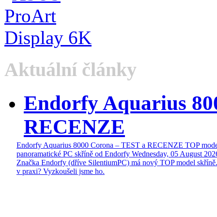
Aktuální články
Endorfy Aquarius 80
RECENZE
Endorfy Aquarius 8000 Corona – TEST a RECENZE TOP mode
panoramatické PC skříně od Endorfy
Wednesday, 05 August 202
Značka Endorfy (dříve SilentiumPC) má nový TOP model skříně.
v praxi? Vyzkoušeli jsme ho.