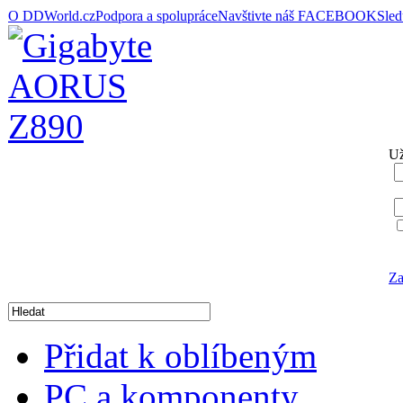
O DDWorld.cz
Podpora a spolupráce
Navštivte náš FACEBOOK
Sle
Už
Za
Přidat k oblíbeným
PC a komponenty