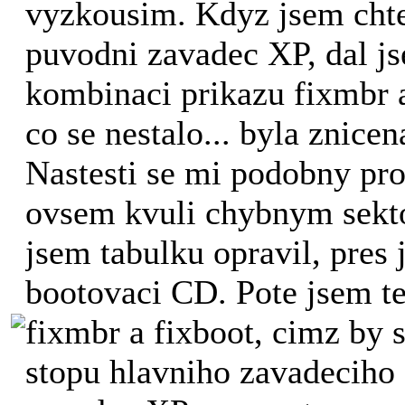
vyzkousim. Kdyz jsem chte
puvodni zavadec XP, dal j
kombinaci prikazu fixmbr 
co se nestalo... byla znicen
Nastesti se mi podobny pro
ovsem kvuli chybnym sekt
jsem tabulku opravil, pres 
bootovaci CD. Pote jsem t
fixmbr a fixboot, cimz by 
stopu hlavniho zavadecih