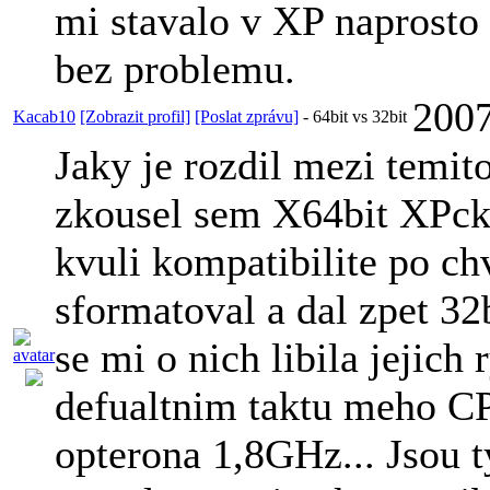
mi stavalo v XP naprosto 
bez problemu.
2007
Kacab10
[Zobrazit profil]
[Poslat zprávu]
-
64bit vs 32bit
Jaky je rozdil mezi temit
zkousel sem X64bit XPcka
kvuli kompatibilite po ch
sformatoval a dal zpet 32b
se mi o nich libila jejich 
defualtnim taktu meho
opterona 1,8GHz... Jsou t