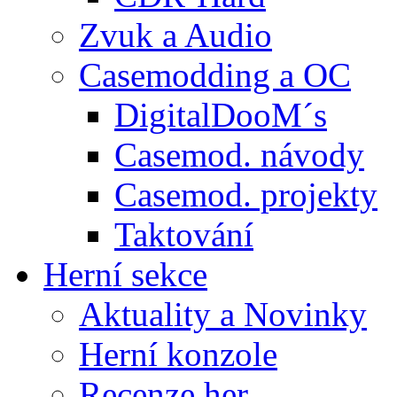
Zvuk a Audio
Casemodding a OC
DigitalDooM´s
Casemod. návody
Casemod. projekty
Taktování
Herní sekce
Aktuality a Novinky
Herní konzole
Recenze her