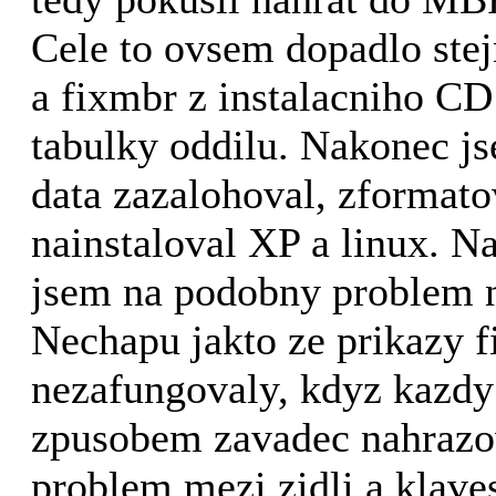
Cele to ovsem dopadlo stej
a fixmbr z instalacniho CD
tabulky oddilu. Nakonec j
data zazalohoval, zformato
nainstaloval XP a linux. N
jsem na podobny problem n
Nechapu jakto ze prikazy f
nezafungovaly, kdyz kazdy
zpusobem zavadec nahrazo
problem mezi zidli a klave