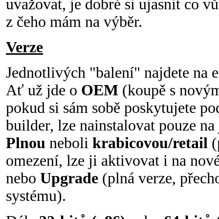
uvažovat, je dobré si ujasnit co v
z čeho mám na výběr.
Verze
Jednotlivých "balení" najdete na 
Ať už jde o
OEM
(koupě s novým
pokud si sám sobě poskytujete po
builder, lze nainstalovat pouze na
Plnou
neboli
krabicovou/retail
(
omezení, lze ji aktivovat i na n
nebo
Upgrade
(plná verze, přech
systému).