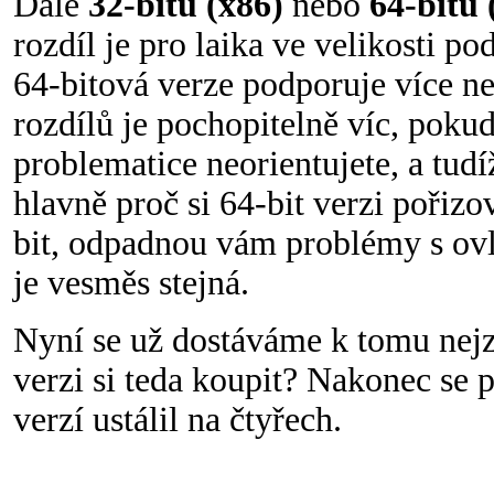
Dále
32-bitů (x86)
nebo
64-bitů 
rozdíl je pro laika ve velikosti p
64-bitová verze podporuje více
rozdílů je pochopitelně víc, pokud 
problematice neorientujete, a tudí
hlavně proč si 64-bit verzi pořizo
bit, odpadnou vám problémy s ovl
je vesměs stejná.
Nyní se už dostáváme k tomu nej
verzi si teda koupit? Nakonec se 
verzí ustálil na čtyřech.