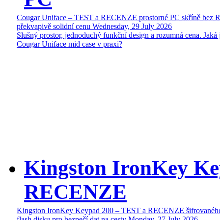
Cougar Uniface – TEST a RECENZE prostorné PC skříně bez 
překvapivě solidní cenu
Wednesday, 29 July 2026
Slušný prostor, jednoduchý funkční design a rozumná cena. Jaká 
Cougar Uniface mid case v praxi?
Kingston IronKey Ke
RECENZE
Kingston IronKey Keypad 200 – TEST a RECENZE šifrované
flash disku pro bezpečí dat na cesty
Monday, 27 July 2026