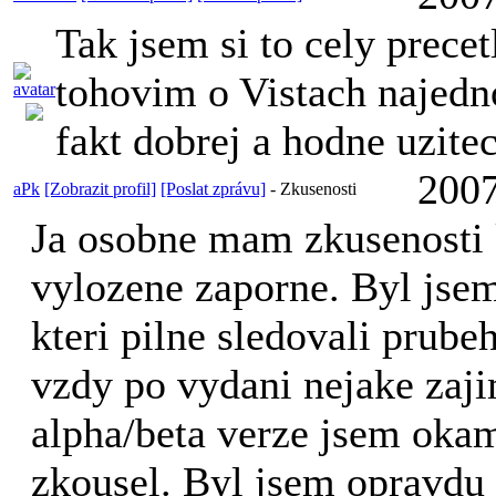
Tak jsem si to cely prece
tohovim o Vistach najedno
fakt dobrej a hodne uzitec
2007
aPk
[Zobrazit profil]
[Poslat zprávu]
-
Zkusenosti
Ja osobne mam zkusenosti 
vylozene zaporne. Byl jsem
kteri pilne sledovali prube
vzdy po vydani nejake zaji
alpha/beta verze jsem okam
zkousel. Byl jsem opravdu