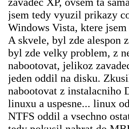
zavadec XP, ovsem ta sama
jsem tedy vyuzil prikazy c
Windows Vista, ktere jsem 
A skvele, byl zde alespon 
byl zde velky problem, z ne
nabootovat, jelikoz zavade
jeden oddil na disku. Zkusi
nabootovat z instalacnih
linuxu a uspesne... linux od
NTFS oddil a vsechno ostat
tedy pokusil nahrat do MB