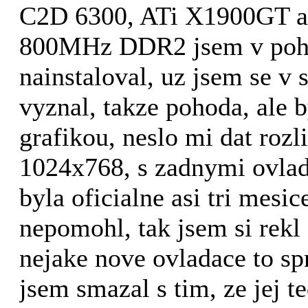
C2D 6300, ATi X1900GT 
800MHz DDR2 jsem v poh
nainstaloval, uz jsem se v 
vyznal, takze pohoda, ale 
grafikou, neslo mi dat rozli
1024x768, s zadnymi ovlada
byla oficialne asi tri mesi
nepomohl, tak jsem si rekl
nejake nove ovladace to sp
jsem smazal s tim, ze jej t