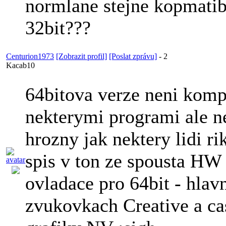
normlane stejne kopmatib
32bit???
Centurion1973
[Zobrazit profil]
[Poslat zprávu]
-
2
Kacab10
64bitova verze neni komp
nekterymi programi ale ne
hrozny jak nektery lidi ri
spis v ton ze spousta HW
ovladace pro 64bit - hlavn
zvukovkach Creative a ca