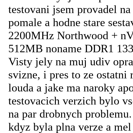
testovani jsem provadel na
pomale a hodne stare sest
2200MHz Northwood + nVi
512MB noname DDR1 13
Visty jely na muj udiv opr
svizne, i pres to ze ostatni 
louda a jake ma naroky ap
testovacich verzich bylo vs
na par drobnych problemu. 
kdyz byla plna verze a me