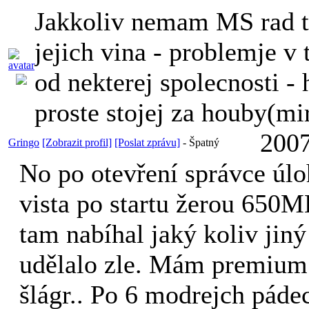
Jakkoliv nemam MS rad ta
jejich vina - problemje v
od nekterej spolecnosti -
proste stojej za houby(m
2007
Gringo
[Zobrazit profil]
[Poslat zprávu]
-
Špatný
No po otevření správce úloh
vista po startu žerou 65
tam nabíhal jaký koliv jin
udělalo zle. Mám premium 
šlágr.. Po 6 modrejch pád