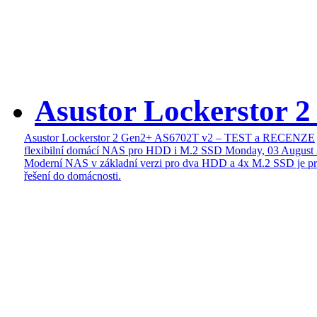
Asustor Lockerstor 
Asustor Lockerstor 2 Gen2+ AS6702T v2 – TEST a RECENZE
flexibilní domácí NAS pro HDD i M.2 SSD
Monday, 03 August
Moderní NAS v základní verzi pro dva HDD a 4x M.2 SSD je pr
řešení do domácnosti.