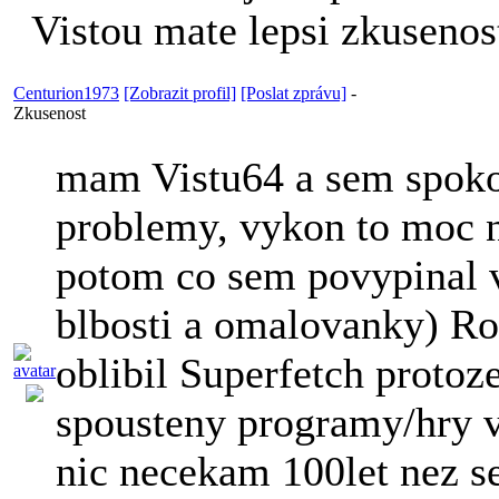
Vistou mate lepsi zkusenost
Centurion1973
[Zobrazit profil]
[Poslat zprávu]
-
Zkusenost
mam Vistu64 a sem spoko
problemy, vykon to moc n
potom co sem povypinal 
blbosti a omalovanky) R
oblibil Superfetch protoz
spousteny programy/hry v
nic necekam 100let nez se