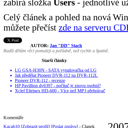
zabírá složka
Users
- jednotlivé u
Celý článek a pohled na nová Win
můžete přečíst
zde na serveru C
AUTOR:
Jan "DD" Stach
Radši dělám věci pomaleji a pořádně, než rychle a špatně.
Starší články
LG GSA-H30N - SATA vypalovačka od LG
Jak předělat Pioneer DVR-112 na DVR-112L
Pioneer DVR-112 - recenze
HP Pavillion dv6397 - počítač je znovu osobní?
Xclef Eltrinex HD-600 - Více než MP3 přehrávač
Komentáře
2007
Kacab10
[Zobrazit profil]
[Poslat zprávu]
-
Clanek