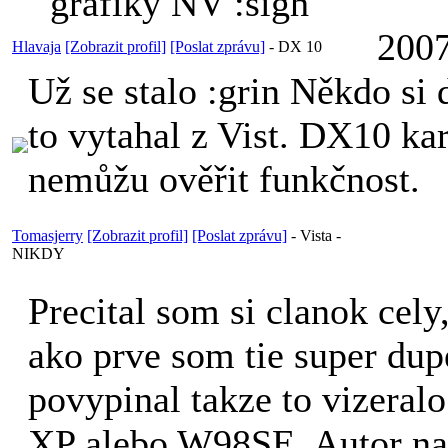
grafiky NV :sigh
2007
Hlavaja
[Zobrazit profil]
[Poslat zprávu]
-
DX 10
Už se stalo :grin Někdo si 
to vytahal z Vist. DX10 k
nemůžu ověřit funkčnost.
Tomasjerry
[Zobrazit profil]
[Poslat zprávu]
-
Vista -
NIKDY
Precital som si clanok cely,
ako prve som tie super dup
povypinal takze to vizeral
XP alebo W98SE. Autor na