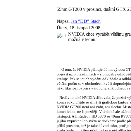
55nm GT200 v prosinci, duální GTX 2
Napsal
Jan "DD" Stach
Úterý, 18 listopad 2008
NVIDIA chce vyrábět většinu gra
možná v lednu.
O tom, že NVIDIA plánuje 55nm výrobu GT200
objevit už o prázdninách v srpnu, aby odpov
kraluje. Pak se jejich vydání odkládalo a odk
větším počtu se v obchodech kvůli doprodejům
několika rozhovorů s výrobci grafik odhadovat u
Nedávno také NVIDIA slibovala, že pozici vý
konce roku přijde se silnější grafickou kartou.
NVIDIA GT200 není ani vidu, ani slechu. Míst
konci ledna, ne-li později. V té době ale už b
nástupci. ATI Radeon HD 5870 se 40nm RV870 
jejího vypuštění do světa se dočkáme podle 
příliš prostoru, což je také důvod toho, proč 
a zda bude mít i jiný účel, než se v několika 