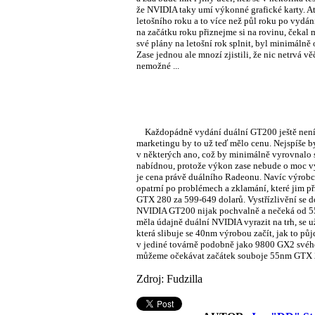
že NVIDIA taky umí výkonné grafické karty. A
letošního roku a to více než půl roku po vydá
na začátku roku přiznejme si na rovinu, čekal
své plány na letošní rok splnit, byl minimálně 
Zase jednou ale mnozí zjistili, že nic netrvá vě
nemožné ...
Každopádně vydání duální GT200 ještě není ho
marketingu by to už teď mělo cenu. Nejspíše by
v některých ano, což by minimálně vyrovnalo s
nabídnou, protože výkon zase nebude o moc vyš
je cena právě duálního Radeonu. Navíc výrobc
opatrní po problémech a zklamání, které jim 
GTX 280 za 599-649 dolarů. Vystřízlivění se do
NVIDIA GT200 nijak pochvalně a nečeká od 55
měla údajně duální NVIDIA vyrazit na trh, se 
která slibuje se 40nm výrobou začít, jak to p
v jediné továrně podobně jako 9800 GX2 svéh
můžeme očekávat začátek souboje 55nm GTX 27
Zdroj: Fudzilla