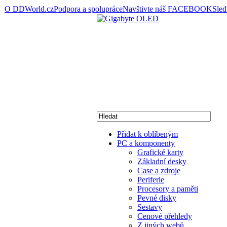
O DDWorld.cz
Podpora a spolupráce
Navštivte náš FACEBOOK
Sle
Přidat k oblíbeným
PC a komponenty
Grafické karty
Základní desky
Case a zdroje
Periferie
Procesory a paměti
Pevné disky
Sestavy
Cenové přehledy
Z jiných webů