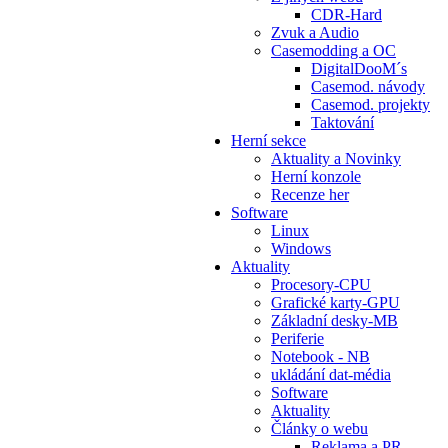
CDR-Hard
Zvuk a Audio
Casemodding a OC
DigitalDooM´s
Casemod. návody
Casemod. projekty
Taktování
Herní sekce
Aktuality a Novinky
Herní konzole
Recenze her
Software
Linux
Windows
Aktuality
Procesory-CPU
Grafické karty-GPU
Základní desky-MB
Periferie
Notebook - NB
ukládání dat-média
Software
Aktuality
Články o webu
Reklama a PR