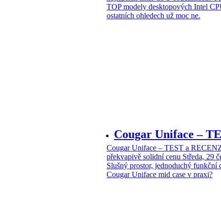
TOP modely desktopových Intel CPU
ostatních ohledech už moc ne.
Cougar Uniface – T
Cougar Uniface – TEST a RECENZE
překvapivě solidní cenu
Středa, 29 
Slušný prostor, jednoduchý funkční 
Cougar Uniface mid case v praxi?