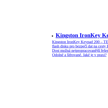
Kingston IronKey 
Kingston IronKey Keypad 200 – 
flash disku pro bezpečí dat na cesty
Dost možná nejpropracovanější řeše
Odolné a šifrované. Jaké je v praxi?