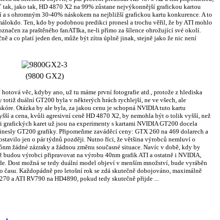
ť tak, jako tak, HD 4870 X2 na 99% zůstane nejvýkonnější grafickou kartou
ní a s ohromným 30-40% náskokem na nejbližší grafickou kartu konkurence. A to
 málokdo. Ten, kdo by podobnou predikci pronesl a trochu věřil, že by ATI mohlo
označen za praštěného fanATIka, ne-li přímo za šílence ohrožující své okolí.
čně a co platí jeden den, může být zítra úplně jinak, stejně jako že nic není
(9800 GX2)
tová věc, kdyby ano, už tu máme první fotografie atd., protože z hlediska
 totiž duální GT200 byla v některých hrách rychlejší, ne ve všech, ale
kóre. Otázka by ale byla, za jakou cenu je schopná NVIDIA tuto kartu
ší a cena, kvůli agresivní ceně HD 4870 X2, by nemohla být o tolik vyšší, než
i grafických karet už jsou na experimenty s kartami NVIDIA GT200 docela
přinesly GT200 grafiky. Připomeňme zaváděcí ceny: GTX 260 na 469 dolarech a
stavilo jen o pár týdnů později. Nutno říci, že většina výrobců nemluví o
nm žádné zázraky a žádnou změnu současné situace. Navíc v době, kdy by
už budou výrobci připravovat na výrobu 40nm grafik ATI a ostatně i NVIDIA,
ůjde. Dost možná se tedy duální model objeví v menším množství, bude vyráběn
o času. Každopádně pro letošní rok se zdá skutečně dobojováno, maximálně
0 a ATI RV790 na HD4890, pokud tedy skutečně přijde ...