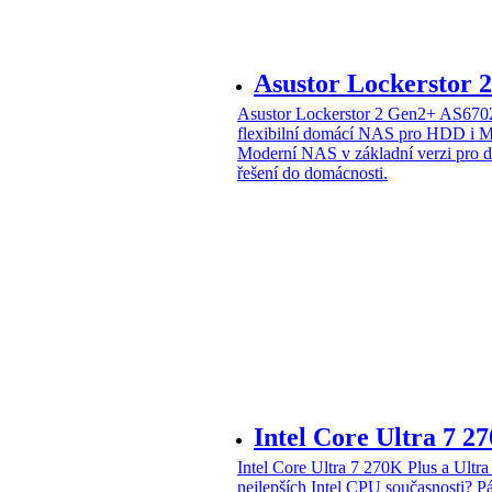
Asustor Lockerstor
Asustor Lockerstor 2 Gen2+ AS6
flexibilní domácí NAS pro HDD i 
Moderní NAS v základní verzi pro 
řešení do domácnosti.
Intel Core Ultra 7 2
Intel Core Ultra 7 270K Plus a Ul
nejlepších Intel CPU současnosti?
Pá