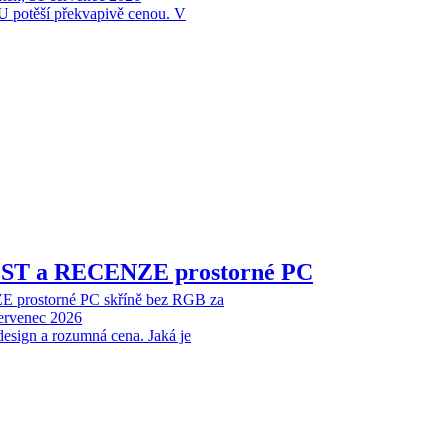
 potěší překvapivě cenou. V
EST a RECENZE prostorné PC
 prostorné PC skříně bez RGB za
červenec 2026
design a rozumná cena. Jaká je