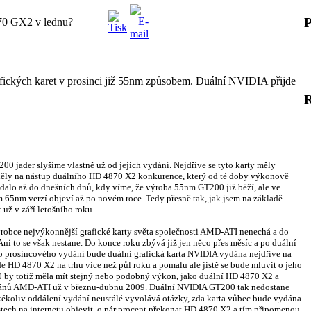
P
70 GX2 v lednu?
fických karet v prosinci již 55nm způsobem. Duální NVIDIA přijde
 jader slyšíme vlastně už od jejich vydání. Nejdříve se tyto karty měly
ěděly na nástup duálního HD 4870 X2 konkurence, který od té doby výkonově
ládalo až do dnešních dnů, kdy víme, že výroba 55nm GT200 již běží, ale ve
 65nm verzí objeví až po novém roce. Tedy přesně tak, jak jsem na základě
ž v září letošního roku ...
robce nejvýkonnější grafické karty světa společnosti AMD-ATI nenechá a do
 Ani to se však nestane. Do konce roku zbývá již jen něco přes měsíc a po duální
o prosincového vydání bude duální grafická karta NVIDIA vydána nejdříve na
ude HD 4870 X2 na trhu více než půl roku a pomalu ale jistě se bude mluvit o jeho
by totiž měla mít stejný nebo podobný výkon, jako duální HD 4870 X2 a
plánů AMD-ATI už v březnu-dubnu 2009. Duální NVIDIA GT200 tak nedostane
jakékoliv oddálení vydání neustálé vyvolává otázky, zda karta vůbec bude vydána
testech na internetu objevit, o pár procent překonat HD 4870 X2 a tím připomenou,