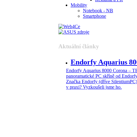
Mobility
Notebook - NB
Smartphone
Aktuální články
Endorfy Aquarius 
Endorfy Aquarius 8000 Corona –
panoramatické PC skříně od Endorf
Značka Endorfy (dříve SilentiumPC)
v praxi? Vyzkoušeli jsme ho.