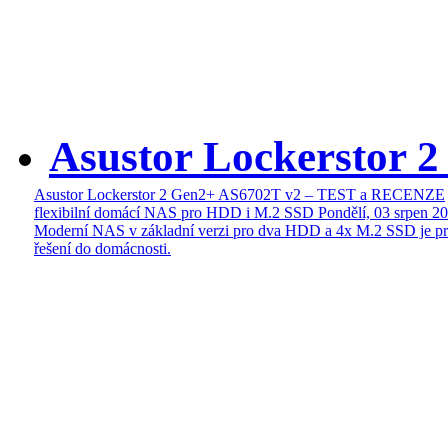
Asustor Lockerstor 
Asustor Lockerstor 2 Gen2+ AS6702T v2 – TEST a RECENZE
flexibilní domácí NAS pro HDD i M.2 SSD
Pondělí, 03 srpen 2
Moderní NAS v základní verzi pro dva HDD a 4x M.2 SSD je pr
řešení do domácnosti.