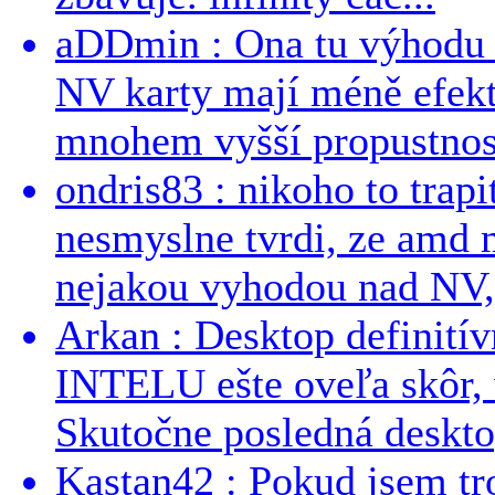
aDDmin : Ona tu výhodu a
NV karty mají méně efekt
mnohem vyšší propustnost
ondris83 : nikoho to trapi
nesmyslne tvrdi, ze amd m
nejakou vyhodou nad NV, 
Arkan : Desktop definit
INTELU ešte oveľa skôr,
Skutočne posledná desktop
Kastan42 : Pokud jsem tro