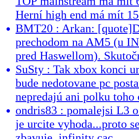
TOP mainstream má mít 
Herní high end má mít 15
BMT20 : Arkan: [quote]De
prechodom na AM5 (u INT
pred Haswellom). Skutočn
SuSty : Tak xbox konci ur
bude nedotovane pc post
nepredajú ani polku toho c
ondris83 : pomalejsi L3 o
je urcite vyhoda...proto 
zbavuje. infinity cac...