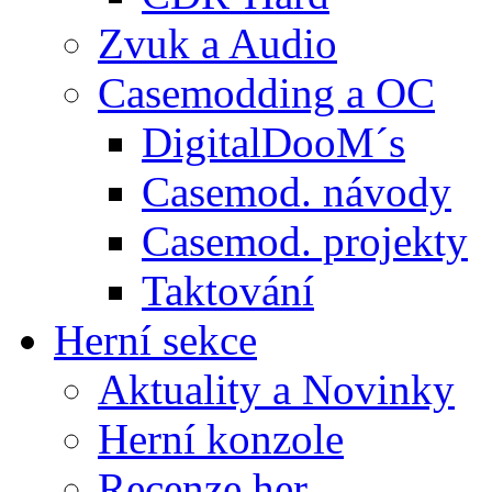
Zvuk a Audio
Casemodding a OC
DigitalDooM´s
Casemod. návody
Casemod. projekty
Taktování
Herní sekce
Aktuality a Novinky
Herní konzole
Recenze her