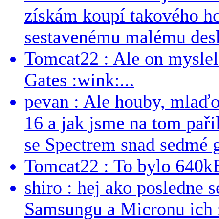
získám koupí takového h
sestavenému malému deskt
Tomcat22 : Ale on myslel 
Gates :wink:...
pevan : Ale houby, mlaď
16 a jak jsme na tom pařil
se Spectrem snad sedmé g
Tomcat22 : To bylo 640kB
shiro : hej ako posledne 
Samsungu a Micronu ich 