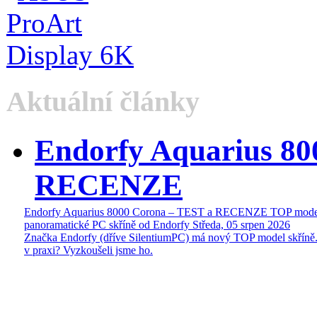
Aktuální články
Endorfy Aquarius 80
RECENZE
Endorfy Aquarius 8000 Corona – TEST a RECENZE TOP mode
panoramatické PC skříně od Endorfy
Středa, 05 srpen 2026
Značka Endorfy (dříve SilentiumPC) má nový TOP model skříně.
v praxi? Vyzkoušeli jsme ho.