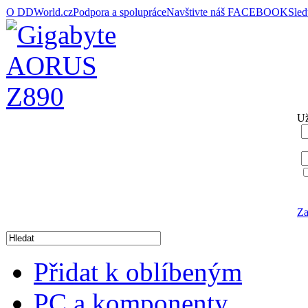
O DDWorld.cz
Podpora a spolupráce
Navštivte náš FACEBOOK
Sle
Už
Za
Přidat k oblíbeným
PC a komponenty