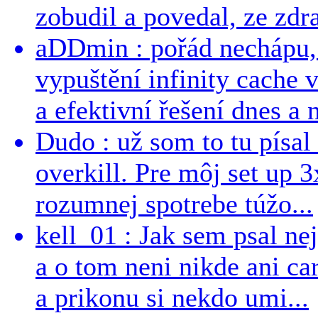
zobudil a povedal, ze zdra
aDDmin : pořád nechápu, 
vypuštění infinity cache v
a efektivní řešení dnes a n
Dudo : už som to tu písal 
overkill. Pre môj set up 
rozumnej spotrebe túžo...
kell_01 : Jak sem psal ne
a o tom neni nikde ani ca
a prikonu si nekdo umi...