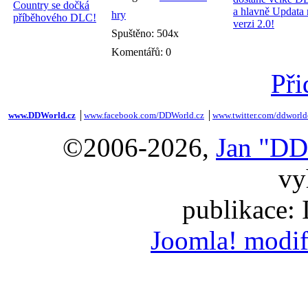
hry
Spuštěno: 504x
Komentářů: 0
Při
www.DDWorld.cz
│
www.facebook.com/DDWorld.cz
│
www.twitter.com/ddworld
©2006-2026,
Jan "DD
vy
publikace:
Joomla! modif