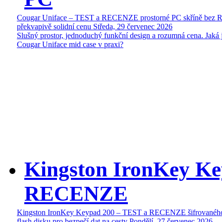
Cougar Uniface – TEST a RECENZE prostorné PC skříně bez 
překvapivě solidní cenu
Středa, 29 červenec 2026
Slušný prostor, jednoduchý funkční design a rozumná cena. Jaká 
Cougar Uniface mid case v praxi?
Kingston IronKey Ke
RECENZE
Kingston IronKey Keypad 200 – TEST a RECENZE šifrované
flash disku pro bezpečí dat na cesty
Pondělí, 27 červenec 2026