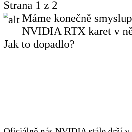
Strana 1 z 2
Máme konečně smyslupl
NVIDIA RTX karet v ně
Jak to dopadlo?
Oficiálně nás NVIDIA stále drží v