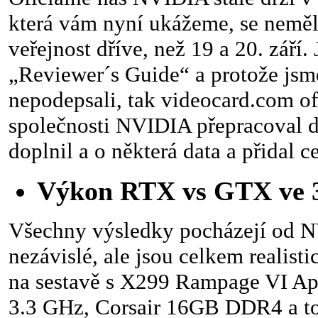
která vám nyní ukážeme, se neměl
veřejnost dříve, než 19 a 20. září. 
„Reviewer´s Guide“ a protože j
nepodepsali, tak videocard.com ofi
společnosti NVIDIA přepracoval do
doplnil a o některá data a přidal 
Výkon RTX vs GTX ve 
Všechny výsledky pocházejí od N
nezávislé, ale jsou celkem realist
na sestavě s X299 Rampage VI Ap
3.3 GHz, Corsair 16GB DDR4 a to 