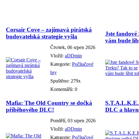
Corsair Cove – zajímavá pirátská
Jste fandové 
budovatelská strategie vyšla
vám bude líbi
Čtvrtek, 06 srpen 2026
Vložil:
aDDmin
Kategorie:
Počítačové
hry
Spuštěno: 279x
Komentářů: 0
Mafia: The Old Country se dočká
S.T.A.L.K.E.
příběhového DLC!
DLC a hlavně
Pondělí, 03 srpen 2026
Vložil:
aDDmin
Kategorie:
Počítačové