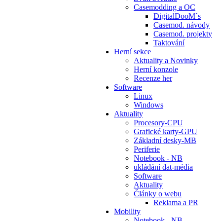
Casemodding a OC
DigitalDooM´s
Casemod. návody
Casemod. projekty
Taktování
Herní sekce
Aktuality a Novinky
Herní konzole
Recenze her
Software
Linux
Windows
Aktuality
Procesory-CPU
Grafické karty-GPU
Základní desky-MB
Periferie
Notebook - NB
ukládání dat-média
Software
Aktuality
Články o webu
Reklama a PR
Mobility
Notebook - NB