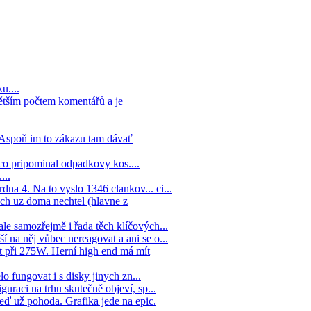
u....
ětším počtem komentářů a je
. Aspoň im to zákazu tam dávať
co pripominal odpadkovy kos....
...
na 4. Na to vyslo 1346 clankov... ci...
ych uz doma nechtel (hlavne z
ale samozřejmě i řada těch klíčových...
í na něj vůbec nereagovat a ani se o...
 při 275W. Herní high end má mít
lo fungovat i s disky jinych zn...
guraci na trhu skutečně objeví, sp...
eď už pohoda. Grafika jede na epic.