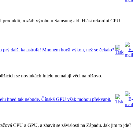
 produktů, rozšíří výrobu u Samsung atd. Hlásí rekordní CPU
rý další katastrofa! Mnohem horší výkon, než se čekalo?
lížících se novinkách Intelu nemalují věci na růžovo.
elu hned tak nebude. Čínská GPU však mohou překvapit.
ítačová CPU a GPU, a zbavit se závislosti na Západu. Jak jim to jde?