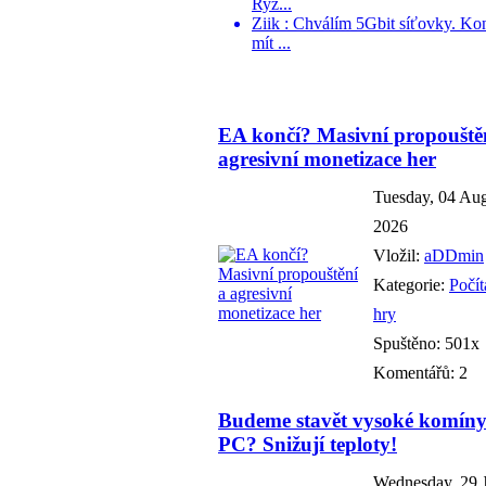
Ryz...
Ziik : Chválím 5Gbit síťovky. Ko
mít ...
EA končí? Masivní propouště
agresivní monetizace her
Tuesday, 04 Au
2026
Vložil:
aDDmin
Kategorie:
Počí
hry
Spuštěno: 501x
Komentářů: 2
Budeme stavět vysoké komíny
PC? Snižují teploty!
Wednesday, 29 