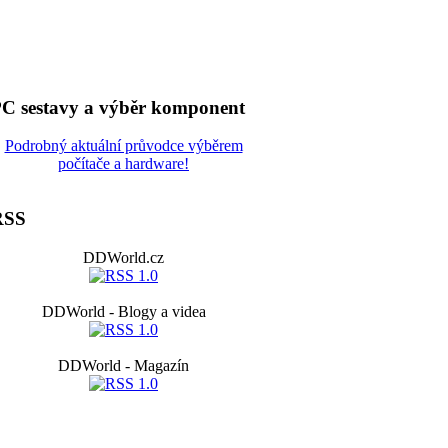
C sestavy a výběr komponent
Podrobný aktuální průvodce výběrem
počítače a hardware!
RSS
DDWorld.cz
DDWorld - Blogy a videa
DDWorld - Magazín