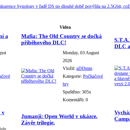
nkurence Synology v řadě DS po dlouhé době povýšila na 2.5Gbit, co
Videa
ní a
Mafia: The Old Country se dočká
S.T.A.
příběhového DLC!
DLC a 
gust
Monday, 03 August
2026
Vložil:
aDDmin
tačové
Kategorie:
Počítačové
hry
Spuštěno: 305x
Komentářů: 0
 v
Vychá
Jumanji: Open World v ukázce.
Campa
Závěr trilogie.
July