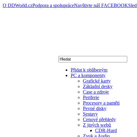
O DDWorld.cz
Podpora a spolupráce
Navštivte náš FACEBOOK
Sle
Přidat k oblíbeným
PC a komponenty
Grafické karty
Základní desky
Case a zdroje
Periferie
Procesory a paměti
Pevné disky
Sestavy
Cenové přehledy
Z jiných webů
CDR-Hard
Zvuk a Audio