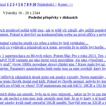
hozí
1
2
3
4
5
6
7
8
9
10
Následující >
Konec >>
Výsledky 16 - 20 z 2344
Poslední příspěvky v diskuzích
jich prodávají pořád ještě moc, tak je ještě víc zdraží, aby snížili poptávk
oment. Pokud je dotyčný na konkurenčním webu na první příčce s nejv
mahal vzduchu prudit cez rebra a rebra by boli vertikalne....
ch co vydávali a priznávali sa k tomu, neverím že to môže byt horšie
ay 1 superpocitaca zo 80-tych rokov. Potom Mac Pro z roku 2013. Ten, 
 když TOP variantu asi jako herní verzi neuvidíme, jen jako výpočetní ...
 gral\" (tvoje 1000x povedane slova) chiplet gpu ? Ktore malo byt uz rd
ejne. Parametry nastreleneho high endu jsou za mne overkill, ktery b
 běžných základních desek tento rok prudce vzrostly. Nejen materiály, 
 tento člověk dostal pod kůži. Pokud jej člověk nemusí, nebylo by lepš
pičit po nVidii ve všem? TOP mainstream má mít 64CU 18GB a 192-bit
nich disku zas upustil.. bylo na to moc stiznosti... takze uz by to zas me
ale nechci o tom moc psát, protože není jisté, že se ty karty v té konfi
asté záseky kvůli malé operační 16GB paměti. Navýšil sem na 32GB a t