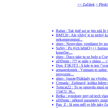
<< Začátek
< Předc
Rafan : Tak jistě asi se jim zdá že 
BMT20 : Ale vždyť je to trefný k
nekompromisní...
shiro : Nemyslim, ventilator by po
SuSty : Po tých lgbtiQ+++ humuso
konečne....
shiro : Daco take tu uz bolo u Cr
aDDmin : ??? je stále v plánu ... i
Don_F3K3T3 : A kde je ten \"svaty
armagedontek : Vnimam to uplne st
provoznic...
shiro : [quote]Náklady na výrobu i
Cemada : Zajímavé, kolika lidem se
Tomcat22 : To se opravdu musí o
154CU 36...
Belka : synology prej od tech vlast
aDDmin : některé parametry známe, 
Pan_Z : Já sem měl ve hře taky č