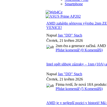
Smartphone
AMD zahájilo sériovou výrobu 2nm ZEN
VENICE!
Napsal
Jan "DD" Stach
Čtvrtek, 21 květen 2026
2nm éra a generace začíná. AMD 
Přidat komentář (0 Komentářů)
Intel opět slibuje zázraky – 1nm (10A) a
Napsal
Jan "DD" Stach
Čtvrtek, 21 květen 2026
Firma tvrdí, že nová 18A produkce
Přidat komentář (5 Komentářů)
AMD je v nejlepší pozici v historii! Má