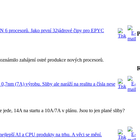
 6 procesorů. Jako první 32jádrové čipy pro EPYC
P
oznámilo zahájení ostré produkce nových procesorů.
 0,7nm (7A) výrobu. Sliby ale naráží na realitu a čísla nese
 jede, 14A na startu a 10A/7A v plánu. Jsou to jen plané sliby?
 nejlepší AI a CPU produkty na trhu. A věci se mění.