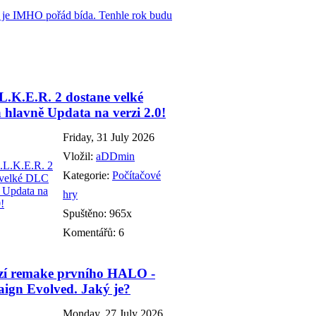
ž je IMHO pořád bída. Tenhle rok budu
L.K.E.R. 2 dostane velké
hlavně Updata na verzi 2.0!
Friday, 31 July 2026
Vložil:
aDDmin
Kategorie:
Počítačové
hry
Spuštěno: 965x
Komentářů: 6
zí remake prvního HALO -
ign Evolved. Jaký je?
Monday, 27 July 2026