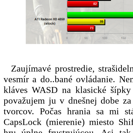
Zaujímavé prostredie, strašidel
vesmír a do..bané ovládanie. Ne
kláves WASD na klasické šípky 
považujem ju v dnešnej dobe za 
tvorcov. Počas hrania sa mi stá
CapsLock (mierenie) miesto Shif
hru úplne frustrujúcou. Asi ta