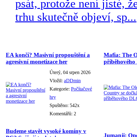
psát, protože není jisté, ž
trhu skutečně objeví, sp...
EA končí? Masivní propouštění a
Mafia: The O
agresivní monetizace her
příběhového
Úterý, 04 srpen 2026
Vložil:
aDDmin
Kategorie:
Počítačové
hry
Spuštěno: 542x
Komentářů: 2
Budeme stavět vysoké komíny v
Jumanji: Ope