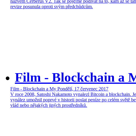
názvem Cerberus V2. Tak se pojďme podívat na to, kam až se ta
revize posunula oproti svým předchůdcům.
Film - Blockchain a 
Film - Blockchain a My
Pondělí, 17 červenec 2017
V roce 2008, Satoshi Nakamoto vynalezl Bitcoin a blockchain. J
vynález umožnil poprvé v historii poslat peníze po celém světě b
vlád nebo nějakých jiných prostředníků.