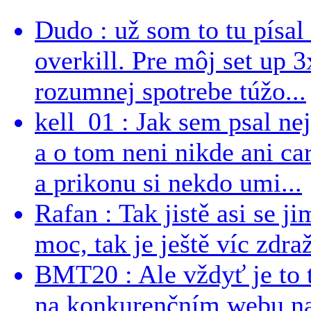
Dudo : už som to tu písal 
overkill. Pre môj set up 
rozumnej spotrebe túžo...
kell_01 : Jak sem psal ne
a o tom neni nikde ani ca
a prikonu si nekdo umi...
Rafan : Tak jistě asi se j
moc, tak je ještě víc zdraž
BMT20 : Ale vždyť je to 
na konkurenčním webu na 