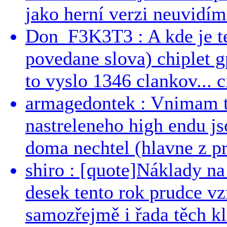
jako herní verzi neuvidíme
Don_F3K3T3 : A kde je te
povedane slova) chiplet g
to vyslo 1346 clankov... ci
armagedontek : Vnimam to
nastreleneho high endu js
doma nechtel (hlavne z pr
shiro : [quote]Náklady n
desek tento rok prudce vzr
samozřejmě i řada těch kl