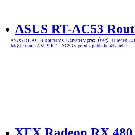
ASUS RT-AC53 Router 
ASUS RT-AC53 Router v.s. Uživatel v praxi
Úterý, 31 leden 20
Jaký je router ASUS RT – AC53 v praxi z pohledu uživatele?
XFX Radeon RX 480 