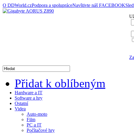
O DDWorld.cz
Podpora a spolupráce
Navštivte náš FACEBOOK
Sle
Už
Za
Přidat k oblíbeným
Hardware a IT
Software a hry
Ostatní
Videa
Auto-moto
Film
PC a IT
Počítačové hry