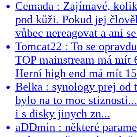
Cemada : Zajímavé, kolika
pod kůži. Pokud jej člově
vůbec nereagovat a ani se 
Tomcat22 : To se opravdu
TOP mainstream má mít 
Herní high end má mít 15
Belka : synology prej od t
bylo na to moc stiznosti..
i s disky jinych zn...
aDDmin : některé parame