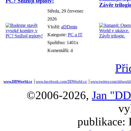
PC? Snižují teploty!
Závěr trilogie
Středa, 29 červenec
2026
Vložil:
aDDmin
Kategorie:
PC a IT
Spuštěno: 1401x
Komentářů: 4
Při
www.DDWorld.cz
│
www.facebook.com/DDWorld.cz
│
www.twitter.com/ddworld
©2006-2026,
Jan "DD
vy
publikace: