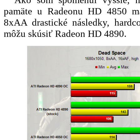
pamäte u Radeonu HD 4850 má
8xAA drastické následky, hardco
môžu skúsiť Radeon HD 4890.