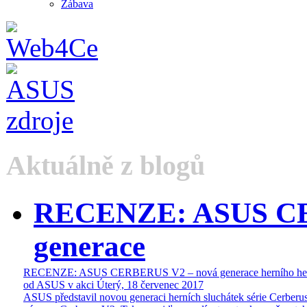
Zábava
Aktuálně z blogů
RECENZE: ASUS CE
generace
RECENZE: ASUS CERBERUS V2 – nová generace herního he
od ASUS v akci
Úterý, 18 červenec 2017
ASUS představil novou generaci herních sluchátek série Cerberus