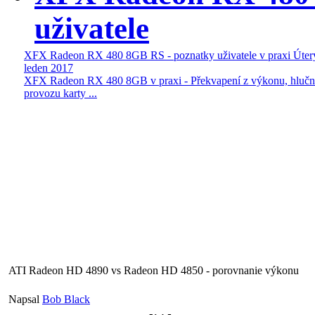
uživatele
XFX Radeon RX 480 8GB RS - poznatky uživatele v praxi
Úter
leden 2017
XFX Radeon RX 480 8GB v praxi - Překvapení z výkonu, hlučno
provozu karty ...
ATI Radeon HD 4890 vs Radeon HD 4850 - porovnanie výkonu
Napsal
Bob Black