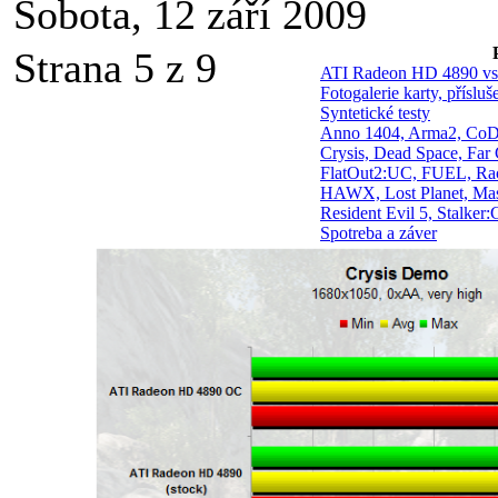
Sobota, 12 září 2009
Strana 5 z 9
ATI Radeon HD 4890 vs
Fotogalerie karty, přísluš
Syntetické testy
Anno 1404, Arma2, CoD
Crysis, Dead Space, Far
FlatOut2:UC, FUEL, Ra
HAWX, Lost Planet, Mas
Resident Evil 5, Stalker
Spotreba a záver