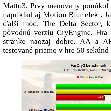
Matto3. Prvý menovaný ponúkol v
napríklad aj Motion Blur efekt. J
ďalší mód, The Delta Sector, kt
pôvodnú verziu CryEngine. Hra v
stránke naozaj dobre. AA a AF
testované priamo v hre 50 sekúnd 