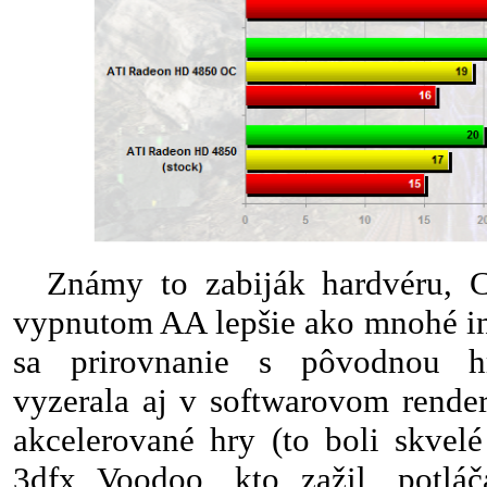
Známy to zabiják hardvéru, Cr
vypnutom AA lepšie ako mnohé in
sa prirovnanie s pôvodnou h
vyzerala aj v softwarovom render
akcelerované hry (to boli skvelé
3dfx Voodoo, kto zažil, potláč