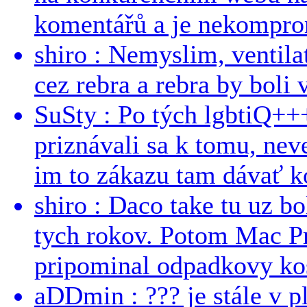
komentářů a je nekomprom
shiro : Nemyslim, ventil
cez rebra a rebra by boli v
SuSty : Po tých lgbtiQ++
priznávali sa k tomu, nev
im to zákazu tam dávať ko
shiro : Daco take tu uz b
tych rokov. Potom Mac Pr
pripominal odpadkovy kos
aDDmin : ??? je stále v pl