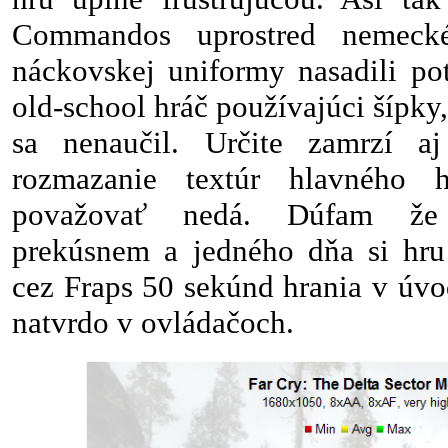
Commandos uprostred nemecké
náckovskej uniformy nasadili po
old-school hráč používajúci šípk
sa nenaučil. Určite zamrzí a
rozmazanie textúr hlavného
považovať nedá. Dúfam že
prekúsnem a jedného dňa si hru
cez Fraps 50 sekúnd hrania v úvo
natvrdo v ovládačoch.