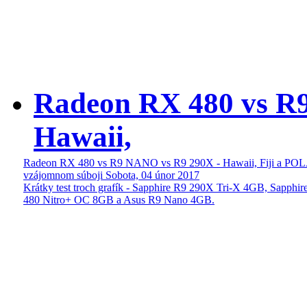
Radeon RX 480 vs R
Hawaii,
Radeon RX 480 vs R9 NANO vs R9 290X - Hawaii, Fiji a PO
vzájomnom súboji
Sobota, 04 únor 2017
Krátky test troch grafík - Sapphire R9 290X Tri-X 4GB, Sapphi
480 Nitro+ OC 8GB a Asus R9 Nano 4GB.