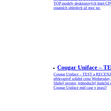
TOP modely desktopových Intel CPU
ostatních ohledech už moc ne.
Cougar Uniface – T
Cougar Uniface – TEST a RECENZE
překvapivě solidní cenu
Wednesday, 
Slušný prostor, jednoduchý funkční 
Cougar Uniface mid case v praxi?