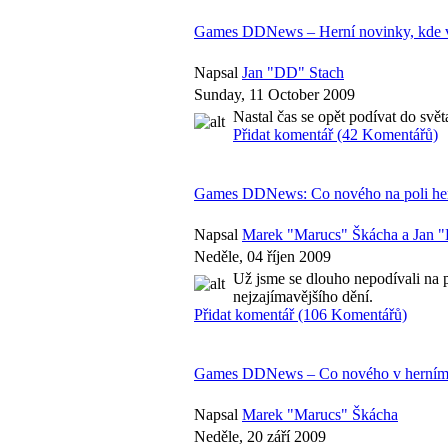
Games DDNews – Herní novinky, kde 
Napsal
Jan "DD" Stach
Sunday, 11 October 2009
Nastal čas se opět podívat do svě
Přidat komentář (42 Komentářů)
Games DDNews: Co nového na poli he
Napsal
Marek "Marucs" Škácha a Jan 
Neděle, 04 říjen 2009
Už jsme se dlouho nepodívali na p
nejzajímavějšího dění.
Přidat komentář (106 Komentářů)
Games DDNews – Co nového v herním sv
Napsal
Marek "Marucs" Škácha
Neděle, 20 září 2009