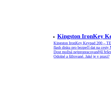
Kingston IronKey 
Kingston IronKey Keypad 200 – 
flash disku pro bezpečí dat na cesty
Dost možná nejpropracovanější řeše
Odolné a šifrované. Jaké je v praxi?