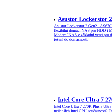
Asustor Lockerstor
Asustor Lockerstor 2 Gen2+ AS6
flexibilní domácí NAS pro HDD i 
Moderní NAS v základní verzi pro 
řešení do domácnosti.
Intel Core Ultra 7 2
Intel Core Ultra 7 270K Plus a Ul
nejlepších Intel CPU současnosti?
Fr