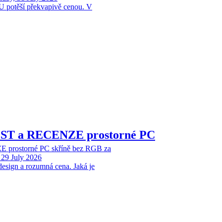
 potěší překvapivě cenou. V
EST a RECENZE prostorné PC
 prostorné PC skříně bez RGB za
29 July 2026
design a rozumná cena. Jaká je