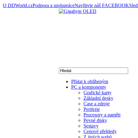
O DDWorld.cz
Podpora a spolupráce
Navštivte náš FACEBOOK
Sle
Přidat k oblíbeným
PC a komponenty
Grafické karty
Základní desky
Case a zdroje
Periferie
Procesory a paměti
Pevné disky
Sestavy
Cenové přehledy
Z jiných webů