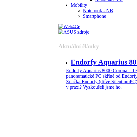
Mobility
Notebook - NB
Smartphone
Aktuální články
Endorfy Aquarius 
Endorfy Aquarius 8000 Corona –
panoramatické PC skříně od Endorf
Značka Endorfy (dříve SilentiumPC)
v praxi? Vyzkoušeli jsme ho.