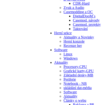
CDR-Hard
Zvuk a Audio
Casemodding a OC
DigitalDooM´s
Casemod. návody
Casemod. projekty
Taktování
Herní sekce
Aktuality a Novinky
Herní konzole
Recenze her
Software
Linux
Windows
Aktuality
Procesory-CPU
Grafické karty-GPU
Základní desky-MB
Periferie
Notebook - NB
ukládání dat-média
Software
Aktuality
Články o webu
Reklama a PR