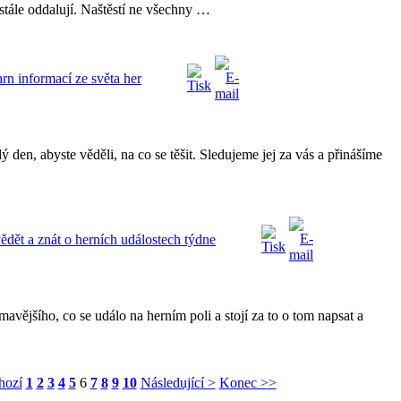
stále oddalují. Naštěstí ne všechny …
n informací ze světa her
 den, abyste věděli, na co se těšit. Sledujeme jej za vás a přinášíme
ět a znát o herních událostech týdne
avějšího, co se událo na herním poli a stojí za to o tom napsat a
hozí
1
2
3
4
5
6
7
8
9
10
Následující >
Konec >>