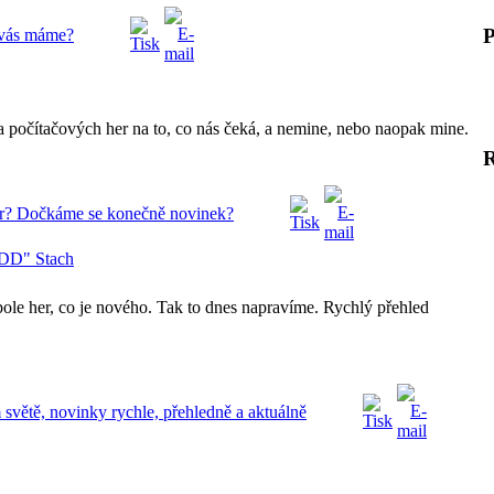
P
vás máme?
ta počítačových her na to, co nás čeká, a nemine, nebo naopak mine.
r? Dočkáme se konečně novinek?
"DD" Stach
ole her, co je nového. Tak to dnes napravíme. Rychlý přehled
ětě, novinky rychle, přehledně a aktuálně