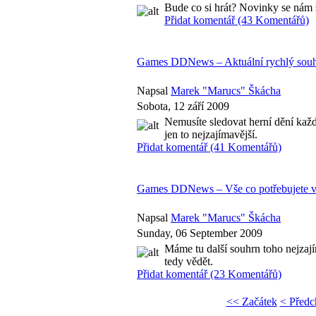
Bude co si hrát? Novinky se nám 
Přidat komentář (43 Komentářů)
Games DDNews – Aktuální rychlý souhr
Napsal
Marek "Marucs" Škácha
Sobota, 12 září 2009
Nemusíte sledovat herní dění každý
jen to nejzajímavější.
Přidat komentář (41 Komentářů)
Games DDNews – Vše co potřebujete věd
Napsal
Marek "Marucs" Škácha
Sunday, 06 September 2009
Máme tu další souhrn toho nejzajím
tedy vědět.
Přidat komentář (23 Komentářů)
<< Začátek
< Předc