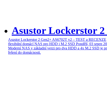
Asustor Lockerstor 
Asustor Lockerstor 2 Gen2+ AS6702T v2 – TEST a RECENZE
flexibilní domácí NAS pro HDD i M.2 SSD
Pondělí, 03 srpen 2
Moderní NAS v základní verzi pro dva HDD a 4x M.2 SSD je pr
řešení do domácnosti.