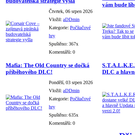
budovatelská strategie vyšla
vám bude líbi
Čtvrtek, 06 srpen 2026
Vložil:
aDDmin
Kategorie:
Počítačové
hry
Spuštěno: 367x
Komentářů: 0
Mafia: The Old Country se dočká
S.T.A.L.K.E.
příběhového DLC!
DLC a hlavně
Pondělí, 03 srpen 2026
Vložil:
aDDmin
Kategorie:
Počítačové
hry
Spuštěno: 635x
Komentářů: 0