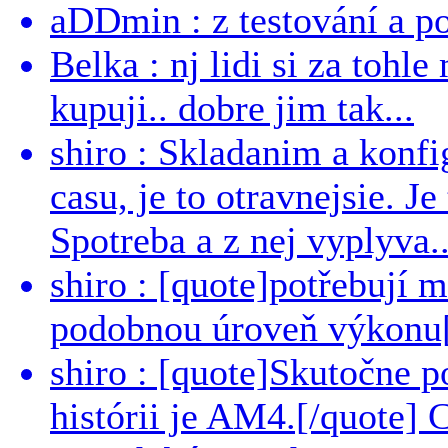
aDDmin : z testování a pou
Belka : nj lidi si za tohl
kupuji.. dobre jim tak...
shiro : Skladanim a konfi
casu, je to otravnejsie. Je
Spotreba a z nej vyplyva..
shiro : [quote]potřebují 
podobnou úroveň výkonu[/
shiro : [quote]Skutočne 
histórii je AM4.[/quote]