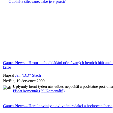
Odolné a šifrované. Jaké je v praxi?
Games News – Hromadné odkládání očekávaných herních hitů aneb b
krize
Napsal
Jan "DD" Stach
Neděle, 19 červenec 2009
Uplynulý herní týden nás vůbec nepotěšil a podstatně prořídl
Přidat komentář (39 Komentářů)
Games News – Herní novinky a ovlivnění redakcí a hodnocení her op