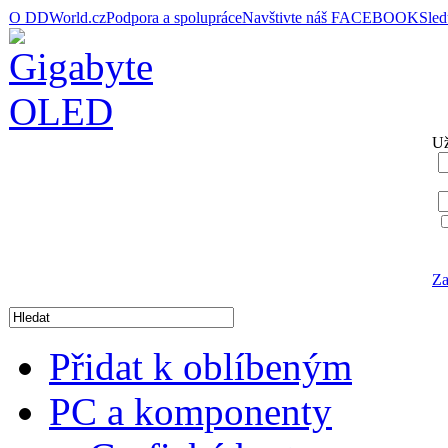
O DDWorld.cz
Podpora a spolupráce
Navštivte náš FACEBOOK
Sle
Už
Za
Přidat k oblíbeným
PC a komponenty