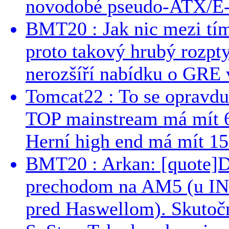
novodobé pseudo-ATX/E-
BMT20 : Jak nic mezi tí
proto takový hrubý rozpt
nerozšíří nabídku o GRE v
Tomcat22 : To se opravdu
TOP mainstream má mít 
Herní high end má mít 15
BMT20 : Arkan: [quote]De
prechodom na AM5 (u INT
pred Haswellom). Skutočn