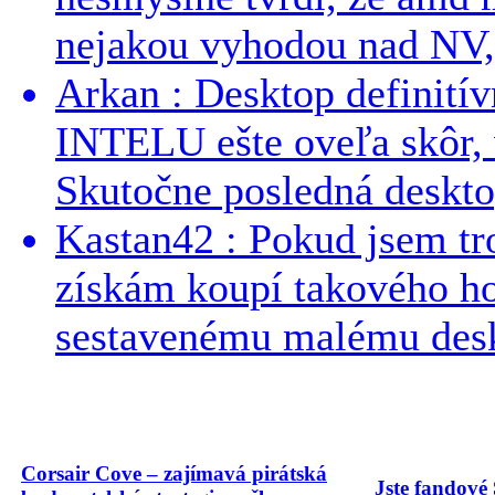
nejakou vyhodou nad NV, 
Arkan : Desktop definit
INTELU ešte oveľa skôr,
Skutočne posledná desktop
Kastan42 : Pokud jsem tro
získám koupí takového h
sestavenému malému deskt
Corsair Cove – zajímavá pirátská
Jste fandové 