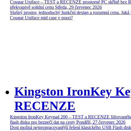
Cougar Uniface – TEST a RECENZE prostorné PC skříně bez 
překvapivě solidní cenu
Středa, 29 červenec 2026
Slušný prostor, jednoduchý funkční design a rozumná cena. Jaká 
Cougar Uniface mid case v praxi?
Kingston IronKey Ke
RECENZE
Kingston IronKey Keypad 200 – TEST a RECENZE šifrované
flash disku pro bezpečí dat na cesty
Pondělí, 27 červenec 2026
Dost možná nejpropracovanější řešení klasického USB Flash disk