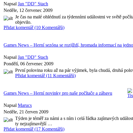
Napsal
Jan "DD" Stach
Neděle, 12 červenec 2009
Je čas na malé ohlédnutí za týdenními událostmi ve světě počíta
objevilo.
Přidat komentář (10 Komentářů)
Games News – Herní sezóna se rozjíždí, hromada informací na jedn
Napsal
Jan "DD" Stach
Pondělí, 06 červenec 2009
První polovina roku až na pár výjimek, byla chudá, druhá polo
Přidat komentář (11 Komentářů)
Games News – Herní novinky pro naše počítače a zábavu
Napsal
Marucs
Neděle, 21 červen 2009
Týden je téměř za námi a s ním i celá řádka zajímavých událos
ty nejzajímavější …
Přidat komentář (17 Komentářů)