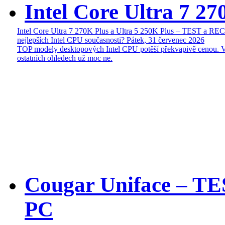
Intel Core Ultra 7 27
Intel Core Ultra 7 270K Plus a Ultra 5 250K Plus – TEST a R
nejlepších Intel CPU současnosti?
Pátek, 31 červenec 2026
TOP modely desktopových Intel CPU potěší překvapivě cenou. 
ostatních ohledech už moc ne.
Cougar Uniface – T
PC