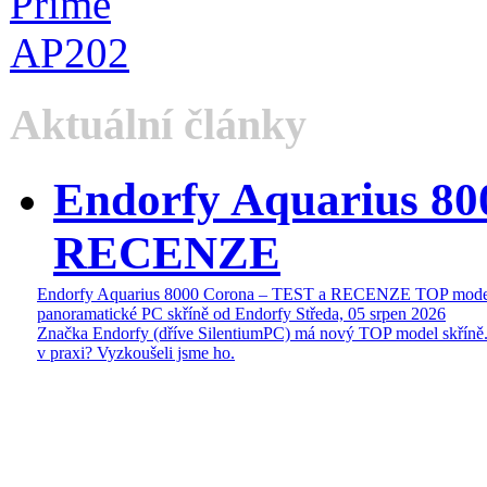
Aktuální články
Endorfy Aquarius 80
RECENZE
Endorfy Aquarius 8000 Corona – TEST a RECENZE TOP mode
panoramatické PC skříně od Endorfy
Středa, 05 srpen 2026
Značka Endorfy (dříve SilentiumPC) má nový TOP model skříně.
v praxi? Vyzkoušeli jsme ho.