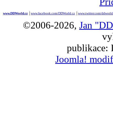
Při
www.DDWorld.cz
│
www.facebook.com/DDWorld.cz
│
www.twitter.com/ddworld
©2006-2026,
Jan "DD
vy
publikace:
Joomla! modif