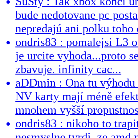
SuSty : Tak xbox konci ur
bude nedotovane pc post
nepredajú ani polku toho c
ondris83 : pomalejsi L3 o
je urcite vyhoda...proto 
zbavuje. infinity cac...
aDDmin : Ona tu výhodu a
NV karty mají méně efekt
mnohem vyšší propustnost
ondris83 : nikoho to trapi
nesmyslne tvrdi, ze amd m