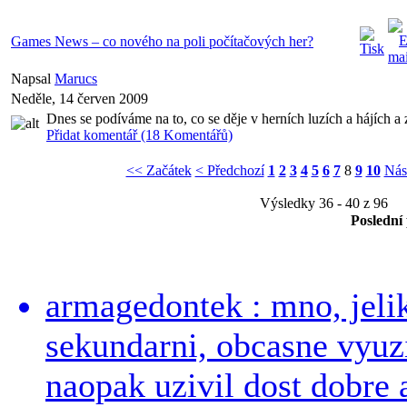
Games News – co nového na poli počítačových her?
Napsal
Marucs
Neděle, 14 červen 2009
Dnes se podíváme na to, co se děje v herních luzích a hájích 
Přidat komentář (18 Komentářů)
<< Začátek
< Předchozí
1
2
3
4
5
6
7
8
9
10
Nás
Výsledky 36 - 40 z 96
Poslední
armagedontek : mno, jeli
sekundarni, obcasne vyuzi
naopak uzivil dost dobre a