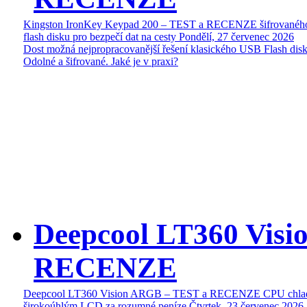
Kingston IronKey Keypad 200 – TEST a RECENZE šifrované
flash disku pro bezpečí dat na cesty
Pondělí, 27 červenec 2026
Dost možná nejpropracovanější řešení klasického USB Flash disk
Odolné a šifrované. Jaké je v praxi?
Deepcool LT360 Vis
RECENZE
Deepcool LT360 Vision ARGB – TEST a RECENZE CPU chlad
širokoúhlým LCD za rozumné peníze
Čtvrtek, 23 červenec 2026