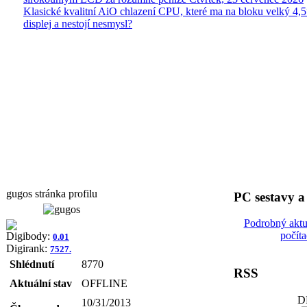
Klasické kvalitní AiO chlazení CPU, které ma na bloku velký 4
displej a nestojí nesmysl?
gugos stránka profilu
PC sestavy 
Podrobný aktu
počít
Digibody:
0.01
Digirank:
7527.
Shlédnutí
8770
RSS
Aktuální stav
OFFLINE
D
10/31/2013