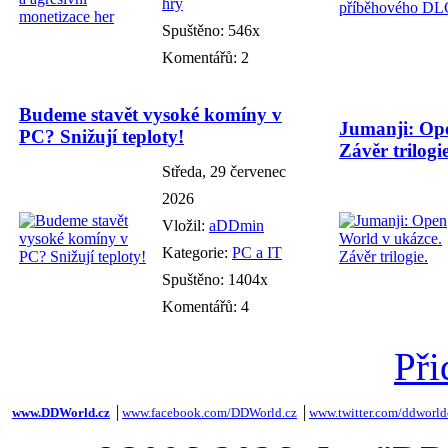
hry
Spuštěno: 546x
Komentářů: 2
Budeme stavět vysoké komíny v
Jumanji: Ope
PC? Snižují teploty!
Závěr trilogie
Středa, 29 červenec
2026
Vložil:
aDDmin
Kategorie:
PC a IT
Spuštěno: 1404x
Komentářů: 4
Při
www.DDWorld.cz
│
www.facebook.com/DDWorld.cz
│
www.twitter.com/ddworld