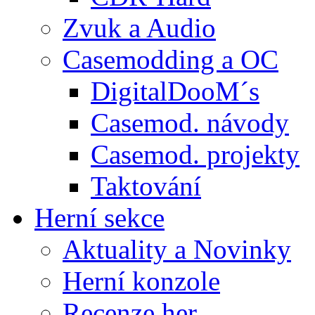
Zvuk a Audio
Casemodding a OC
DigitalDooM´s
Casemod. návody
Casemod. projekty
Taktování
Herní sekce
Aktuality a Novinky
Herní konzole
Recenze her