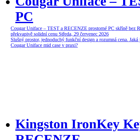
Cougar Uniface – T
PC
Cougar Uniface – TEST a RECENZE prostorné PC skříně bez 
překvapivě solidní cenu
Středa, 29 červenec 2026
Slušný prostor, jednoduchý funkční design a rozumná cena. Jaká 
Cougar Uniface mid case v praxi?
Kingston IronKey Ke
RECENZE