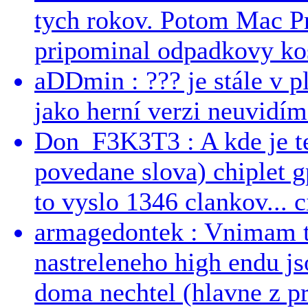
tych rokov. Potom Mac Pr
pripominal odpadkovy kos
aDDmin : ??? je stále v pl
jako herní verzi neuvidíme
Don_F3K3T3 : A kde je te
povedane slova) chiplet g
to vyslo 1346 clankov... ci
armagedontek : Vnimam to
nastreleneho high endu js
doma nechtel (hlavne z pr