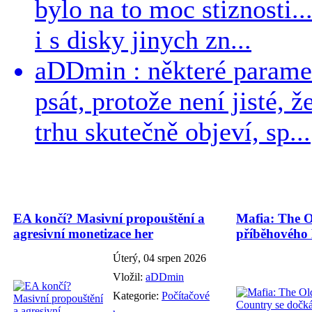
bylo na to moc stiznosti..
i s disky jinych zn...
aDDmin : některé parame
psát, protože není jisté, ž
trhu skutečně objeví, sp...
EA končí? Masivní propouštění a
Mafia: The O
agresivní monetizace her
příběhového
Úterý, 04 srpen 2026
Vložil:
aDDmin
Kategorie:
Počítačové