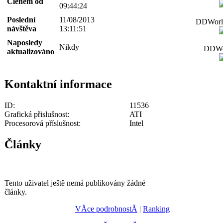
Členem od
09:44:24
Poslední
11/08/2013
DDWorld
návštěva
13:11:51
Naposledy
Nikdy
DDWor
aktualizováno
Kontaktní informace
ID:
11536
Grafická přislušnost:
ATI
Procesorová příslušnost:
Intel
Články
Tento uživatel ještě nemá publikovány žádné
články.
VĂ­ce podrobnostĂ­
|
Ranking