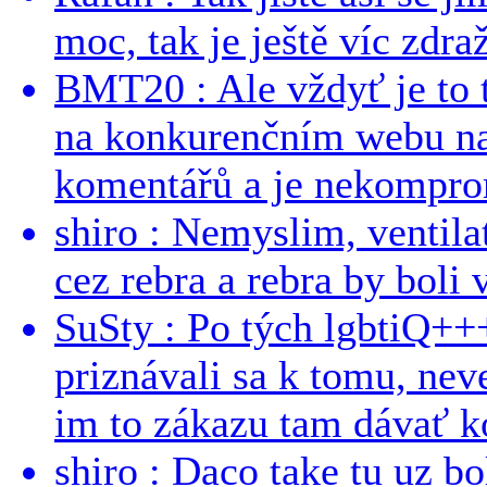
moc, tak je ještě víc zdraž
BMT20 : Ale vždyť je to 
na konkurenčním webu na 
komentářů a je nekomprom
shiro : Nemyslim, ventil
cez rebra a rebra by boli v
SuSty : Po tých lgbtiQ++
priznávali sa k tomu, nev
im to zákazu tam dávať ko
shiro : Daco take tu uz b