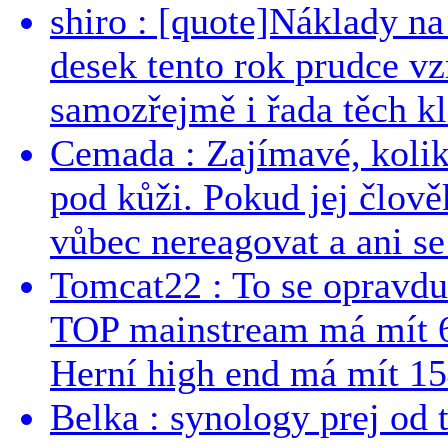
shiro : [quote]Náklady n
desek tento rok prudce vzr
samozřejmě i řada těch kl
Cemada : Zajímavé, kolika
pod kůži. Pokud jej člově
vůbec nereagovat a ani se 
Tomcat22 : To se opravdu
TOP mainstream má mít 
Herní high end má mít 15
Belka : synology prej od t