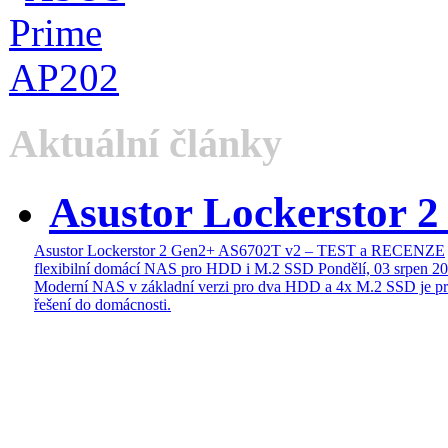
Aktuální články
Asustor Lockerstor 
Asustor Lockerstor 2 Gen2+ AS6702T v2 – TEST a RECENZE
flexibilní domácí NAS pro HDD i M.2 SSD
Pondělí, 03 srpen 2
Moderní NAS v základní verzi pro dva HDD a 4x M.2 SSD je pr
řešení do domácnosti.