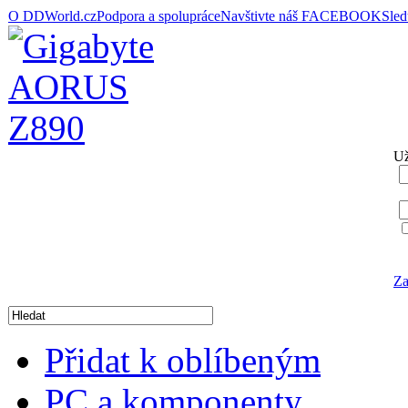
O DDWorld.cz
Podpora a spolupráce
Navštivte náš FACEBOOK
Sle
Už
Za
Přidat k oblíbeným
PC a komponenty