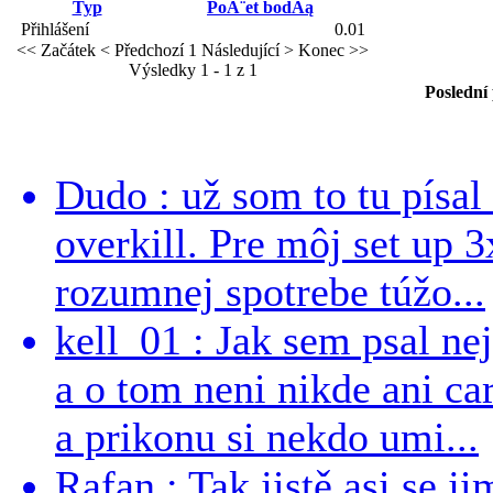
Typ
PoĂ¨et bodĂą
Přihlášení
0.01
<< Začátek
< Předchozí
1
Následující >
Konec >>
Výsledky 1 - 1 z 1
Poslední
Dudo : už som to tu písal 
overkill. Pre môj set up 
rozumnej spotrebe túžo...
kell_01 : Jak sem psal ne
a o tom neni nikde ani ca
a prikonu si nekdo umi...
Rafan : Tak jistě asi se j