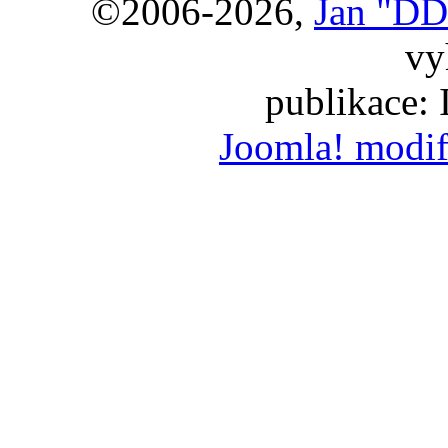
©2006-2026,
Jan "DD
vy
publikace:
Joomla! modif