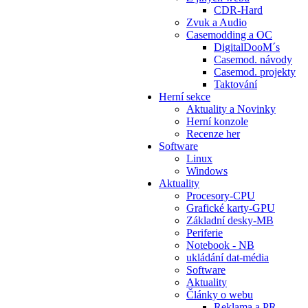
CDR-Hard
Zvuk a Audio
Casemodding a OC
DigitalDooM´s
Casemod. návody
Casemod. projekty
Taktování
Herní sekce
Aktuality a Novinky
Herní konzole
Recenze her
Software
Linux
Windows
Aktuality
Procesory-CPU
Grafické karty-GPU
Základní desky-MB
Periferie
Notebook - NB
ukládání dat-média
Software
Aktuality
Články o webu
Reklama a PR