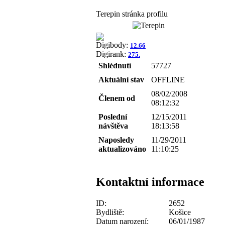
Terepin stránka profilu
Digibody:
12.66
Digirank:
275.
Shlédnutí
57727
Aktuální stav
OFFLINE
08/02/2008
Členem od
08:12:32
Poslední
12/15/2011
návštěva
18:13:58
Naposledy
11/29/2011
aktualizováno
11:10:25
Kontaktní informace
ID:
2652
Bydliště:
Košice
Datum narození:
06/01/1987