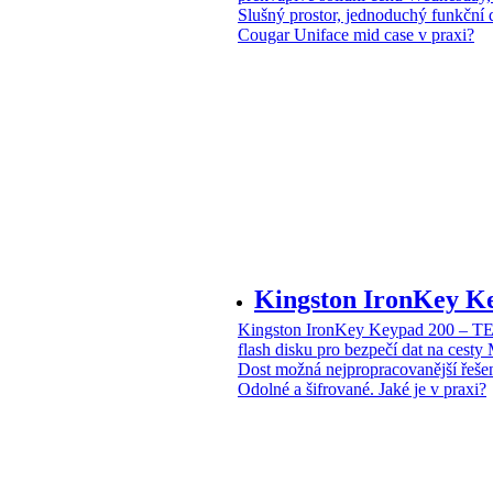
Slušný prostor, jednoduchý funkční 
Cougar Uniface mid case v praxi?
Kingston IronKey 
Kingston IronKey Keypad 200 – 
flash disku pro bezpečí dat na cesty
Dost možná nejpropracovanější řeše
Odolné a šifrované. Jaké je v praxi?