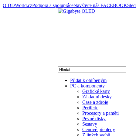
O DDWorld.cz
Podpora a spolupráce
Navštivte náš FACEBOOK
Sle
Přidat k oblíbeným
PC a komponenty
Grafické karty
Základní desky
Case a zdroje
Periferie
Procesory a paměti
Pevné disky
Sestavy
Cenové přehledy
Z jiných webů