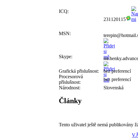
ICQ:
231120115
MSN:
terepin@hotmail.
Skype:
mr.henky.advanc
Grafická přislušnost:
bez preferencí
Procesorová
bez preferencí
příslušnost:
Národnost:
Slovenská
Články
Tento uživatel ještě nemá publikovány ž
VĂ