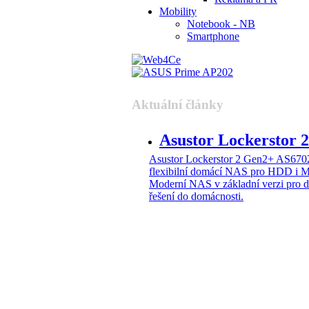
Mobility
Notebook - NB
Smartphone
Aktuální články
Asustor Lockerstor
Asustor Lockerstor 2 Gen2+ AS6
flexibilní domácí NAS pro HDD i 
Moderní NAS v základní verzi pro 
řešení do domácnosti.