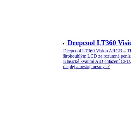
Deepcool LT360 Vi
Deepcool LT360 Vision ARGB – T
širokoúhlým LCD za rozumné peníz
Klasické kvalitní AiO chlazení CPU
displej a nestojí nesmysl?