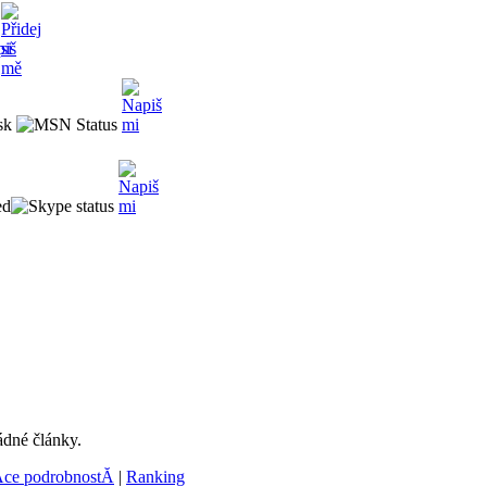
sk
ed
ádné články.
­ce podrobnostĂ­
|
Ranking