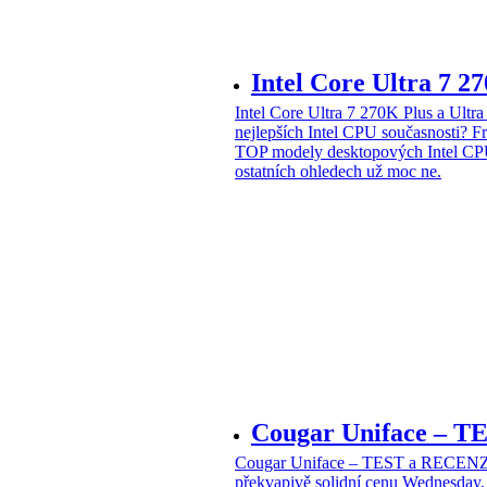
Intel Core Ultra 7 2
Intel Core Ultra 7 270K Plus a Ul
nejlepších Intel CPU současnosti?
Fr
TOP modely desktopových Intel CPU
ostatních ohledech už moc ne.
Cougar Uniface – T
Cougar Uniface – TEST a RECENZE
překvapivě solidní cenu
Wednesday, 