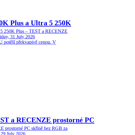
70K Plus a Ultra 5 250K
tra 5 250K Plus – TEST a RECENZE
iday, 31 July 2026
 potěší překvapivě cenou. V
EST a RECENZE prostorné PC
 prostorné PC skříně bez RGB za
29 July 2026