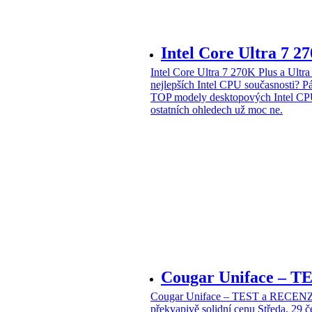
Intel Core Ultra 7 2
Intel Core Ultra 7 270K Plus a Ul
nejlepších Intel CPU současnosti?
Pá
TOP modely desktopových Intel CPU
ostatních ohledech už moc ne.
Cougar Uniface – T
Cougar Uniface – TEST a RECENZE
překvapivě solidní cenu
Středa, 29 