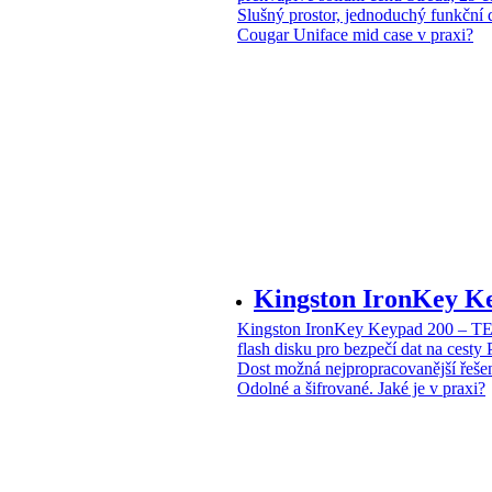
Slušný prostor, jednoduchý funkční 
Cougar Uniface mid case v praxi?
Kingston IronKey 
Kingston IronKey Keypad 200 – 
flash disku pro bezpečí dat na cesty
Dost možná nejpropracovanější řeše
Odolné a šifrované. Jaké je v praxi?