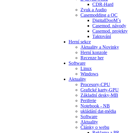
CDR-Hard
Zvuk a Audio
Casemodding a OC
DigitalDooM´s
Casemod. návody
Casemod. projekty
Taktování
Herní sekce
Aktuality a Novinky
Herní konzole
Recenze her
Software
Linux
Windows
Aktuality
Procesory-CPU
Grafické karty-GPU
Základní desky-MB
Periferie
Notebook - NB
ukládání dat-média
Software
Aktuality
Články o webu
Reklama a PR