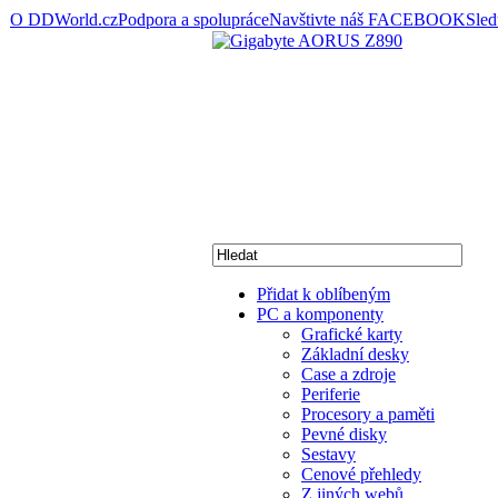
O DDWorld.cz
Podpora a spolupráce
Navštivte náš FACEBOOK
Sle
Přidat k oblíbeným
PC a komponenty
Grafické karty
Základní desky
Case a zdroje
Periferie
Procesory a paměti
Pevné disky
Sestavy
Cenové přehledy
Z jiných webů