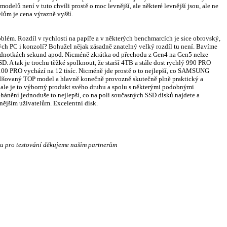
elů není v tuto chvíli prostě o moc levnější, ale některé levnější jsou, ale ne
ům je cena výrazně vyšší.
blém. Rozdíl v rychlosti na papíře a v některých benchmarcích je sice obrovský,
ých PC i konzolí? Bohužel nějak zásadně znatelný velký rozdíl tu není. Bavíme
 jednotkách sekund apod. Nicméně zkrátka od přechodu z Gen4 na Gen5 nelze
D. A tak je trochu těžké spolknout, že starší 4TB a stále dost rychlý 990 PRO
9100 PRO vychází na 12 tisíc. Nicméně jde prostě o to nejlepší, co SAMSUNG
alšovaný TOP model a hlavně konečně provozně skutečně plně praktický a
 ale je to výborný produkt svého druhu a spolu s některými podobnými
ánění jednoduše to nejlepší, co na poli současných SSD disků najdete a
nějším uživatelům. Excelentní disk.
u pro testování děkujeme našim partnerům