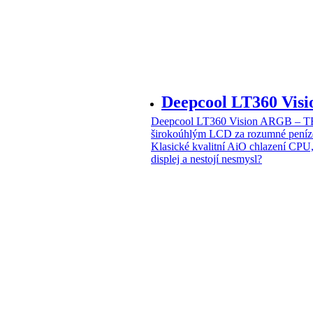
Deepcool LT360 Vi
Deepcool LT360 Vision ARGB – T
širokoúhlým LCD za rozumné peníz
Klasické kvalitní AiO chlazení CPU
displej a nestojí nesmysl?