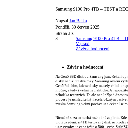
Samsung 9100 Pro 4TB – TEST a RECE
Napsal
Jan Belka
Pondělí, 30 červen 2025
Strana 3 z
3
Samsung 9100 Pro 4TB – T
V praxi
Závěr a hodnocení
Závěr a hodnocení
Na Gen5 SSD disk od Samsung jsme čekali opr
disky nabízí už dva roky. Samsung ovšem vydá
Gen5 řadičům, kde se disky musely chladit ne
hlučné, a tedy i velmi nepraktické. A nepouži
několika recenzích. To ale není případ dnes t
procesu je uchladitelný i zcela běžným pasive
musím Samsung velmi pochválit a čekání se roz
Nicméně si za to nechá rozhodně zaplatit. Kde 
proti uvedení, a 4TB testovaný disk se prodáv
již z výroby, je cena ještě o 500,- výše. SAM