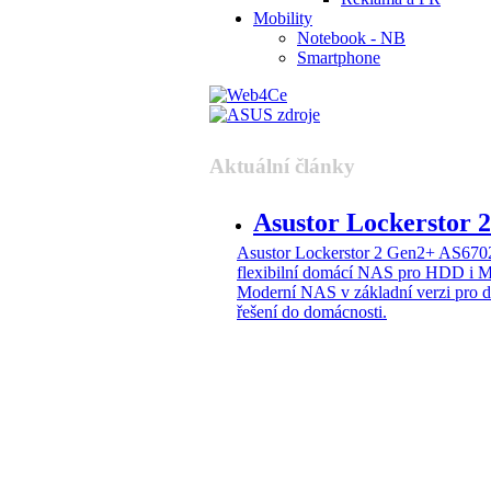
Mobility
Notebook - NB
Smartphone
Aktuální články
Asustor Lockerstor
Asustor Lockerstor 2 Gen2+ AS6
flexibilní domácí NAS pro HDD i 
Moderní NAS v základní verzi pro 
řešení do domácnosti.