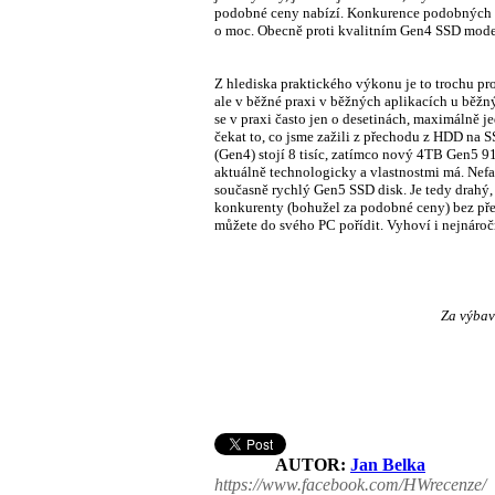
podobné ceny nabízí. Konkurence podobných mod
o moc. Obecně proti kvalitním Gen4 SSD model
Z hlediska praktického výkonu je to trochu pro
ale v běžné praxi v běžných aplikacích u běžn
se v praxi často jen o desetinách, maximálně
čekat to, co jsme zažili z přechodu z HDD na SS
(Gen4) stojí 8 tisíc, zatímco nový 4TB Gen5 
aktuálně technologicky a vlastnostmi má. Nef
současně rychlý Gen5 SSD disk. Je tedy drahý,
konkurenty (bohužel za podobné ceny) bez přeh
můžete do svého PC pořídit. Vyhoví i nejnároč
Za výbav
AUTOR:
Jan Belka
https://www.facebook.com/HWrecenze/