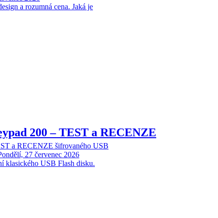
design a rozumná cena. Jaká je
Keypad 200 – TEST a RECENZE
TEST a RECENZE šifrovaného USB
Pondělí, 27 červenec 2026
ní klasického USB Flash disku.