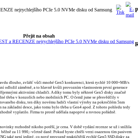
P
NZE nejrychlejšího PCIe 5.0 NVMe disku od Samsung
Přejít na obsah
EST a RECENZE nejrychlejšího PCIe 5.0 NVMe disku od Samsung
avdu dlouho, zvlášť vůči mnohé Gen5 konkurenci, která rychlé 10 000+MB/s
ní odložil záměrně, a to hlavně kvůli provozním vlastnostem první generace
příjemnými aktivními chladiči. A díky tomu byly některé Gen5 disky značně
telné třeba v konzolích nebo mobilních PC. O čemž jsme se přesvědčily v
estovaného disku, ten díky novému řadiči vlastní výroby na pokročilém 5nm
m na základní desce, jako tomu bylo třeba u Gen4 apod. Z tohoto pohledu tedy
hodně vyplatilo. Firma to prostě udělala napoprvé a rovnou pořádně.
novinky rozhodně nikoho potěší, je cena. V době vydání recenze se už i snížila
á běžně za 11 990,- včetně daně. Pokud byste chtěli verzi osazenou tím pasivem
SUNG také není jediný, co nové provozně praktičtější rychlé Gen5 SSD disky za