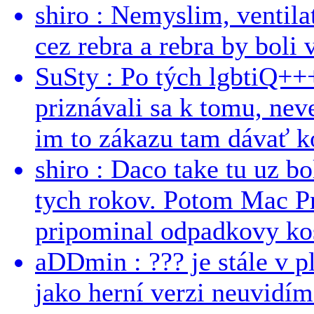
shiro : Nemyslim, ventil
cez rebra a rebra by boli v
SuSty : Po tých lgbtiQ++
priznávali sa k tomu, nev
im to zákazu tam dávať ko
shiro : Daco take tu uz b
tych rokov. Potom Mac Pr
pripominal odpadkovy kos
aDDmin : ??? je stále v pl
jako herní verzi neuvidíme