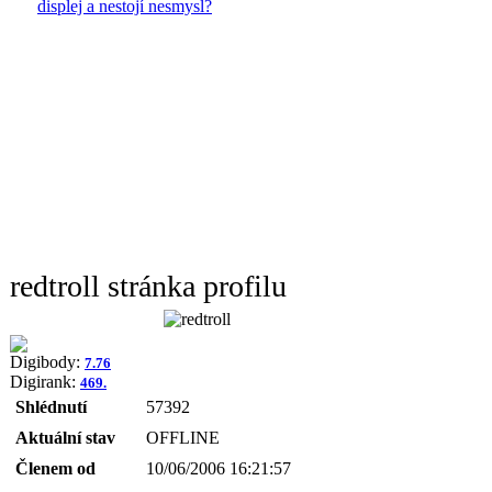
displej a nestojí nesmysl?
redtroll stránka profilu
Digibody:
7.76
Digirank:
469.
Shlédnutí
57392
Aktuální stav
OFFLINE
Členem od
10/06/2006 16:21:57