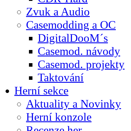
Zvuk a Audio
Casemodding a OC
DigitalDooM´s
Casemod. návody
Casemod. projekty
Taktování
Herní sekce
Aktuality a Novinky
Herní konzole
Recenze her