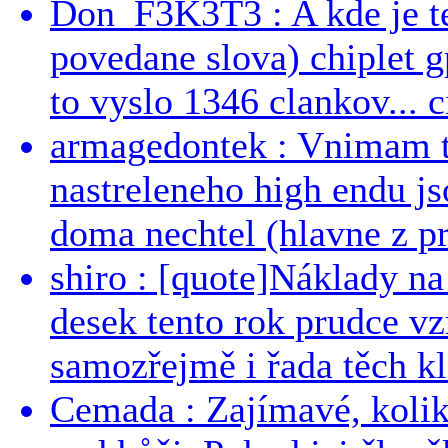
Don_F3K3T3 : A kde je te
povedane slova) chiplet g
to vyslo 1346 clankov... ci
armagedontek : Vnimam to
nastreleneho high endu js
doma nechtel (hlavne z pr
shiro : [quote]Náklady n
desek tento rok prudce vzr
samozřejmě i řada těch kl
Cemada : Zajímavé, kolika