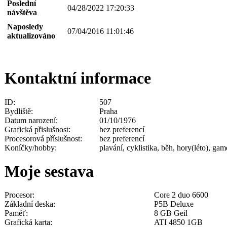
Poslední
04/28/2022 17:20:33
návštěva
Naposledy
07/04/2016 11:01:46
aktualizováno
Kontaktní informace
ID:
507
Bydliště:
Praha
Datum narození:
01/10/1976
Grafická přislušnost:
bez preferencí
Procesorová příslušnost:
bez preferencí
Koníčky/hobby:
plavání, cyklistika, běh, hory(léto), ga
Moje sestava
Procesor:
Core 2 duo 6600
Základní deska:
P5B Deluxe
Paměť:
8 GB Geil
Grafická karta:
ATI 4850 1GB