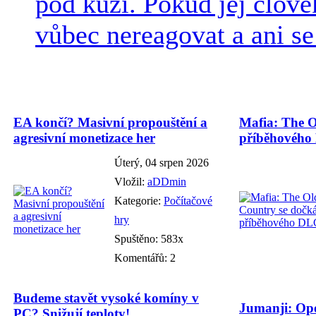
pod kůži. Pokud jej člově
vůbec nereagovat a ani se 
EA končí? Masivní propouštění a
Mafia: The O
agresivní monetizace her
příběhového
Úterý, 04 srpen 2026
Vložil:
aDDmin
Kategorie:
Počítačové
hry
Spuštěno: 583x
Komentářů: 2
Budeme stavět vysoké komíny v
Jumanji: Ope
PC? Snižují teploty!