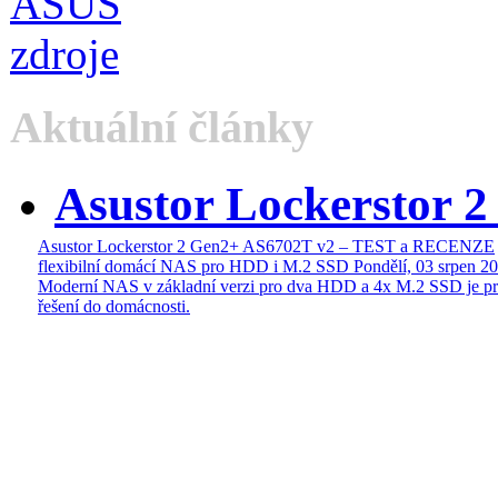
Aktuální články
Asustor Lockerstor 
Asustor Lockerstor 2 Gen2+ AS6702T v2 – TEST a RECENZE
flexibilní domácí NAS pro HDD i M.2 SSD
Pondělí, 03 srpen 2
Moderní NAS v základní verzi pro dva HDD a 4x M.2 SSD je pr
řešení do domácnosti.