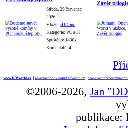
Závěr trilogie
Středa, 29 červenec
2026
Vložil:
aDDmin
Kategorie:
PC a IT
Spuštěno: 1430x
Komentářů: 4
Při
www.DDWorld.cz
│
www.facebook.com/DDWorld.cz
│
www.twitter.com/ddworld
©2006-2026,
Jan "DD
vy
publikace: