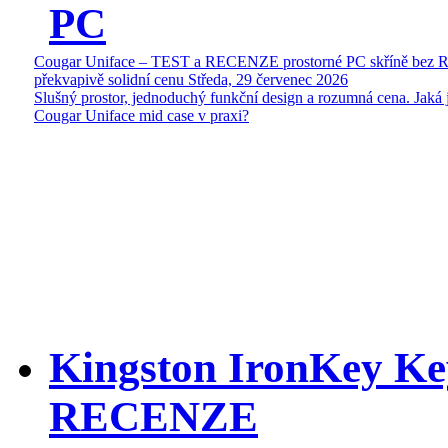
PC
Cougar Uniface – TEST a RECENZE prostorné PC skříně bez 
překvapivě solidní cenu
Středa, 29 červenec 2026
Slušný prostor, jednoduchý funkční design a rozumná cena. Jaká 
Cougar Uniface mid case v praxi?
Kingston IronKey Ke
RECENZE