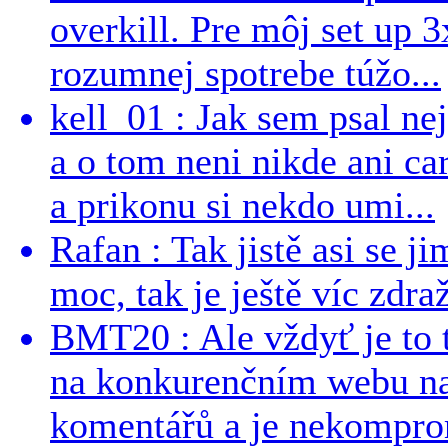
overkill. Pre môj set up 
rozumnej spotrebe túžo...
kell_01 : Jak sem psal ne
a o tom neni nikde ani ca
a prikonu si nekdo umi...
Rafan : Tak jistě asi se j
moc, tak je ještě víc zdraž
BMT20 : Ale vždyť je to 
na konkurenčním webu na 
komentářů a je nekomprom