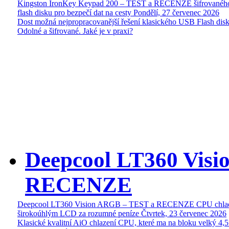
Kingston IronKey Keypad 200 – TEST a RECENZE šifrované
flash disku pro bezpečí dat na cesty
Pondělí, 27 červenec 2026
Dost možná nejpropracovanější řešení klasického USB Flash disk
Odolné a šifrované. Jaké je v praxi?
Deepcool LT360 Vis
RECENZE
Deepcool LT360 Vision ARGB – TEST a RECENZE CPU chlad
širokoúhlým LCD za rozumné peníze
Čtvrtek, 23 červenec 2026
Klasické kvalitní AiO chlazení CPU, které ma na bloku velký 4