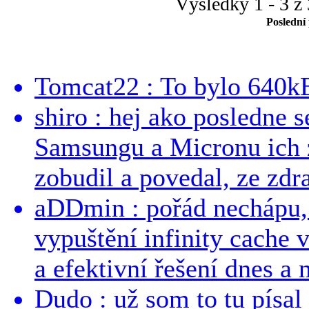
Výsledky 1 - 3 z 
Poslední
Tomcat22 : To bylo 640kB
shiro : hej ako posledne 
Samsungu a Micronu ich 
zobudil a povedal, ze zdra
aDDmin : pořád nechápu, 
vypuštění infinity cache v
a efektivní řešení dnes a n
Dudo : už som to tu písal 