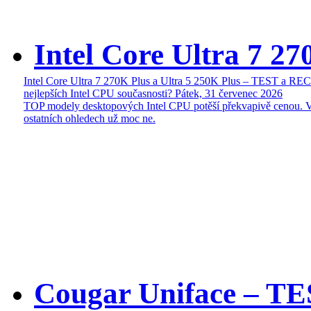
Intel Core Ultra 7 27
Intel Core Ultra 7 270K Plus a Ultra 5 250K Plus – TEST a R
nejlepších Intel CPU současnosti?
Pátek, 31 červenec 2026
TOP modely desktopových Intel CPU potěší překvapivě cenou. 
ostatních ohledech už moc ne.
Cougar Uniface – T