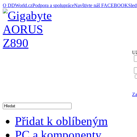
O DDWorld.cz
Podpora a spolupráce
Navštivte náš FACEBOOK
Sle
Už
Za
Přidat k oblíbeným
PC a komponenty