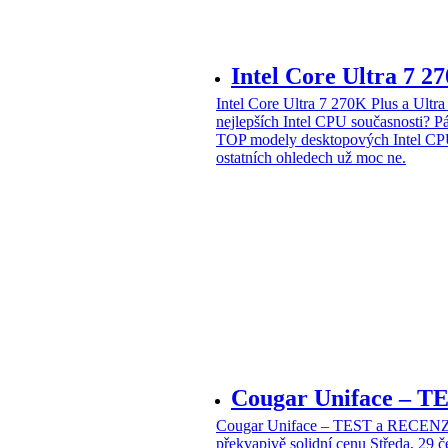
Intel Core Ultra 7 2
Intel Core Ultra 7 270K Plus a Ul
nejlepších Intel CPU současnosti?
Pá
TOP modely desktopových Intel CPU
ostatních ohledech už moc ne.
Cougar Uniface – T
Cougar Uniface – TEST a RECENZE
překvapivě solidní cenu
Středa, 29 