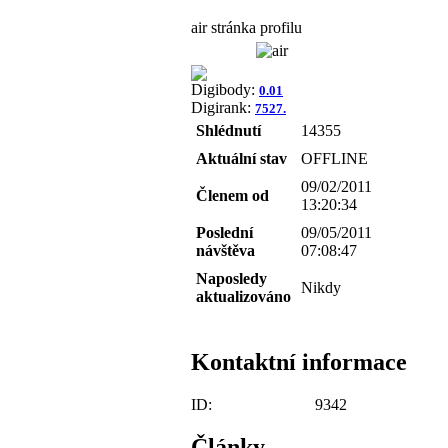
air stránka profilu
Digibody:
0.01
Digirank:
7527.
Shlédnutí
14355
Aktuální stav
OFFLINE
09/02/2011
Členem od
13:20:34
Poslední
09/05/2011
návštěva
07:08:47
Naposledy
Nikdy
aktualizováno
Kontaktní informace
ID:
9342
Články