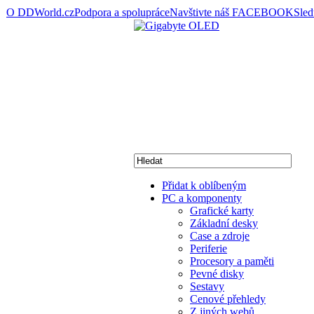
O DDWorld.cz
Podpora a spolupráce
Navštivte náš FACEBOOK
Sle
Přidat k oblíbeným
PC a komponenty
Grafické karty
Základní desky
Case a zdroje
Periferie
Procesory a paměti
Pevné disky
Sestavy
Cenové přehledy
Z jiných webů