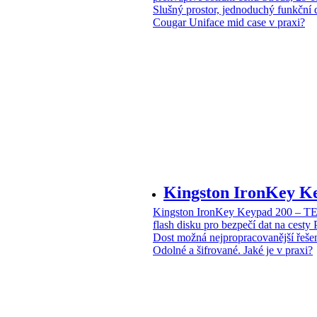
Slušný prostor, jednoduchý funkční 
Cougar Uniface mid case v praxi?
Kingston IronKey 
Kingston IronKey Keypad 200 – 
flash disku pro bezpečí dat na cesty
Dost možná nejpropracovanější řeše
Odolné a šifrované. Jaké je v praxi?