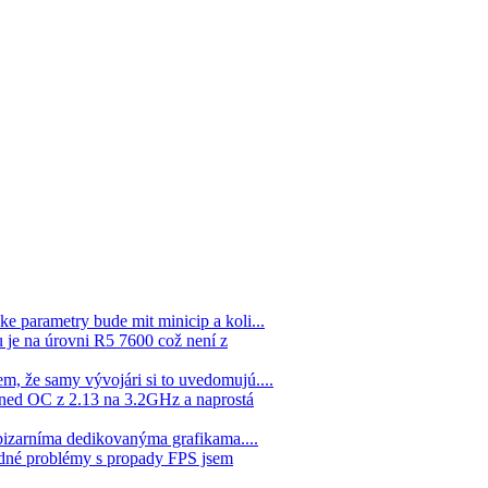
ke parametry bude mit minicip a koli...
 je na úrovni R5 7600 což není z
em, že samy vývojári si to uvedomujú....
hned OC z 2.13 na 3.2GHz a naprostá
 bizarníma dedikovanýma grafikama....
žádné problémy s propady FPS jsem