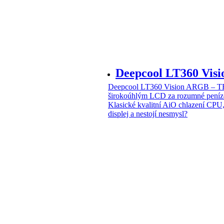
Deepcool LT360 Vi
Deepcool LT360 Vision ARGB – T
širokoúhlým LCD za rozumné peníz
Klasické kvalitní AiO chlazení CPU
displej a nestojí nesmysl?