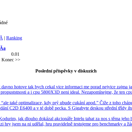
ádné
Ă­
|
Ranking
dĂą
0.01
>
Konec >>
Poslední příspěvky v diskuzích
t davno hotove tak bych cekal vice informaci me porad nejvice zajma ja
opuststnosti a i cpu 5800X3D neni ideal. Nezapomínejme, že ten cpu
: “ale také optimalizace, kdy prý ubude cukání apod.” Čiže z toho cháp
dání C2D E6400 a v té době pecka. S Gigabyte deskou střední třídy i
odurim, jak dlouho dokázal akcionáře Intelu tahat za nos s těma jeho
zi hry jsem na ni udělal, hru pravidelně testujeme pro benchmarky a 