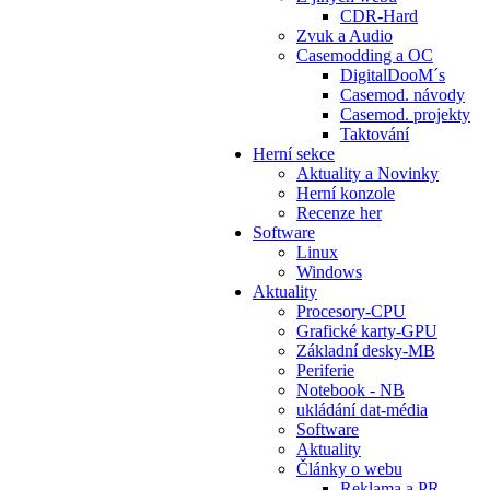
CDR-Hard
Zvuk a Audio
Casemodding a OC
DigitalDooM´s
Casemod. návody
Casemod. projekty
Taktování
Herní sekce
Aktuality a Novinky
Herní konzole
Recenze her
Software
Linux
Windows
Aktuality
Procesory-CPU
Grafické karty-GPU
Základní desky-MB
Periferie
Notebook - NB
ukládání dat-média
Software
Aktuality
Články o webu
Reklama a PR