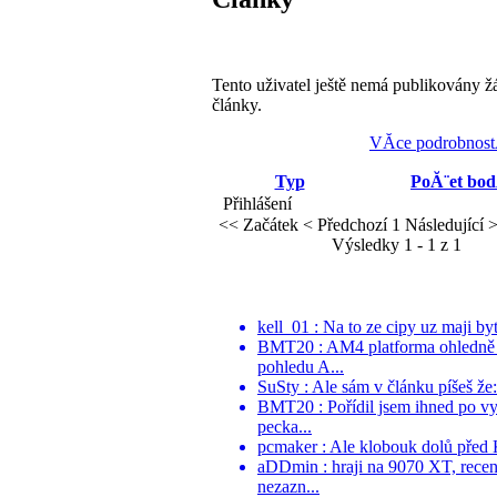
Tento uživatel ještě nemá publikovány ž
články.
VĂ­ce podrobnost
Typ
PoĂ¨et bo
Přihlášení
<< Začátek
< Předchozí
1
Následující 
Výsledky 1 - 1 z 1
kell_01 : Na to ze cipy uz maji by
BMT20 : AM4 platforma ohledně pr
pohledu A...
SuSty : Ale sám v článku píšeš že
BMT20 : Pořídil jsem ihned po vy
pecka...
pcmaker : Ale klobouk dolů před K
aDDmin : hraji na 9070 XT, recen
nezazn...