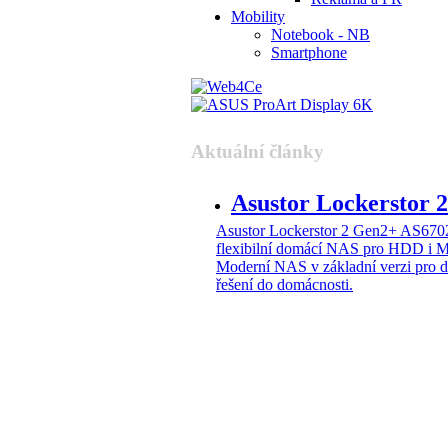
Mobility
Notebook - NB
Smartphone
Aktuální články
Asustor Lockerstor
Asustor Lockerstor 2 Gen2+ AS6
flexibilní domácí NAS pro HDD i 
Moderní NAS v základní verzi pro 
řešení do domácnosti.