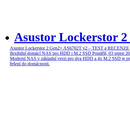
Asustor Lockerstor 
Asustor Lockerstor 2 Gen2+ AS6702T v2 – TEST a RECENZE
flexibilní domácí NAS pro HDD i M.2 SSD
Pondělí, 03 srpen 2
Moderní NAS v základní verzi pro dva HDD a 4x M.2 SSD je pr
řešení do domácnosti.