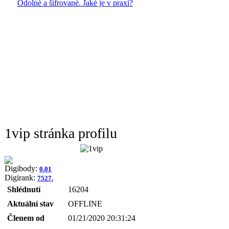
Odolné a šifrované. Jaké je v praxi?
1vip stránka profilu
Digibody:
0.01
Digirank:
7527.
Shlédnutí
16204
Aktuální stav
OFFLINE
Členem od
01/21/2020 20:31:24