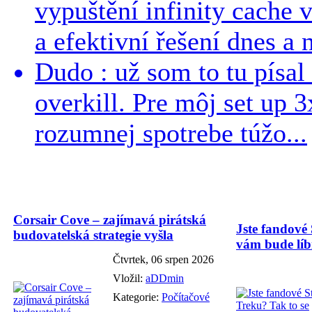
vypuštění infinity cache v
a efektivní řešení dnes a n
Dudo : už som to tu písal 
overkill. Pre môj set up 
rozumnej spotrebe túžo...
Corsair Cove – zajímavá pirátská
Jste fandové 
budovatelská strategie vyšla
vám bude líbi
Čtvrtek, 06 srpen 2026
Vložil:
aDDmin
Kategorie:
Počítačové