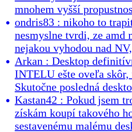
mnohem vyšší propustnost
ondris83 : nikoho to trapi
nesmyslne tvrdi, ze amd m
nejakou vyhodou nad NV, 
Arkan : Desktop definit
INTELU ešte oveľa skôr,
Skutočne posledná desktop
Kastan42 : Pokud jsem tro
získám koupí takového h
sestavenému malému deskt