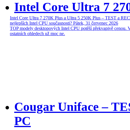
Intel Core Ultra 7 27
Intel Core Ultra 7 270K Plus a Ultra 5 250K Plus – TEST a R
nejlepších Intel CPU současnosti?
Pátek, 31 červenec 2026
TOP modely desktopových Intel CPU potěší překvapivě cenou. 
ostatních ohledech už moc ne.
Cougar Uniface – T
PC