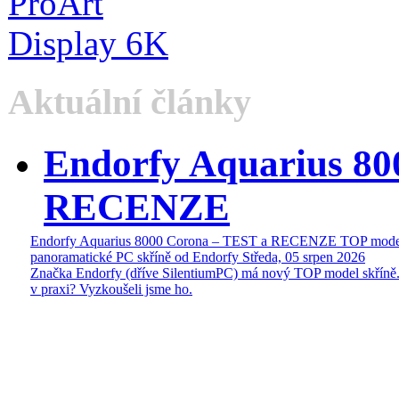
Aktuální články
Endorfy Aquarius 80
RECENZE
Endorfy Aquarius 8000 Corona – TEST a RECENZE TOP mode
panoramatické PC skříně od Endorfy
Středa, 05 srpen 2026
Značka Endorfy (dříve SilentiumPC) má nový TOP model skříně.
v praxi? Vyzkoušeli jsme ho.