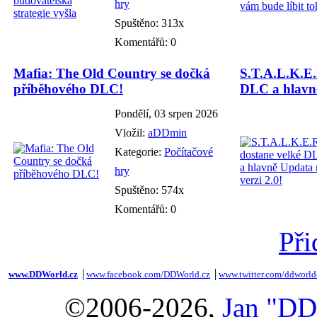
hry
Spuštěno: 313x
Komentářů: 0
Mafia: The Old Country se dočká
S.T.A.L.K.E.
příběhového DLC!
DLC a hlavně
Pondělí, 03 srpen 2026
Vložil:
aDDmin
Kategorie:
Počítačové
hry
Spuštěno: 574x
Komentářů: 0
Při
www.DDWorld.cz
│
www.facebook.com/DDWorld.cz
│
www.twitter.com/ddworld
©2006-2026,
Jan "DD