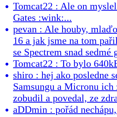
Tomcat22 : Ale on myslel 
Gates :wink:...
pevan : Ale houby, mlaď
16 a jak jsme na tom pařil
se Spectrem snad sedmé g
Tomcat22 : To bylo 640kB
shiro : hej ako posledne 
Samsungu a Micronu ich 
zobudil a povedal, ze zdra
aDDmin : pořád nechápu, 