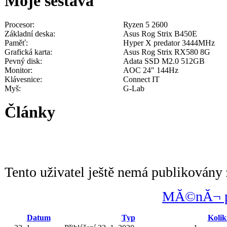
Moje sestava
Procesor:
Ryzen 5 2600
Základní deska:
Asus Rog Strix B450E
Paměť:
Hyper X predator 3444MHz
Grafická karta:
Asus Rog Strix RX580 8G
Pevný disk:
Adata SSD M2.0 512GB
Monitor:
AOC 24" 144Hz
Klávesnice:
Connect IT
Myš:
G-Lab
Články
Tento uživatel ještě nemá publikovány 
MĂ©nĂ¬ po
Datum
Typ
Kolik