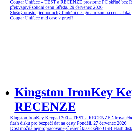
Cougar Uniface – TEST a RECENZE prostorné PC skříně bez 
překvapivě solidní cenu
Středa, 29 červenec 2026
Slušný prostor, jednoduchý funkční design a rozumná cena. Jaká 
Cougar Uniface mid case v praxi?
Kingston IronKey Ke
RECENZE
Kingston IronKey Keypad 200 – TEST a RECENZE šifrované
flash disku pro bezpečí dat na cesty
Pondělí, 27 červenec 2026
Dost možná nejpropracovanější řešení klasického USB Flash disk