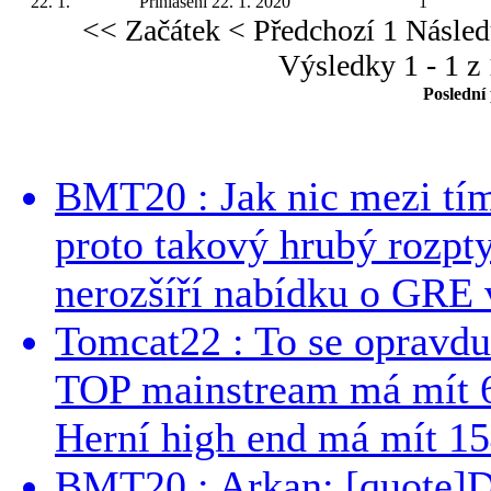
22. 1.
Přihlášení 22. 1. 2020
1
<< Začátek
< Předchozí
1
Násled
Výsledky 1 - 1 z 
Poslední
BMT20 : Jak nic mezi tí
proto takový hrubý rozpt
nerozšíří nabídku o GRE v
Tomcat22 : To se opravdu
TOP mainstream má mít 
Herní high end má mít 15
BMT20 : Arkan: [quote]De