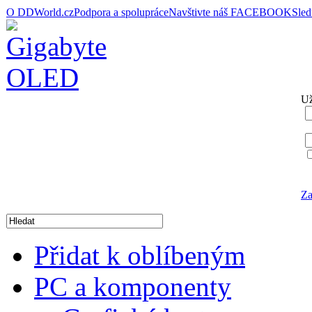
O DDWorld.cz
Podpora a spolupráce
Navštivte náš FACEBOOK
Sle
Už
Za
Přidat k oblíbeným
PC a komponenty