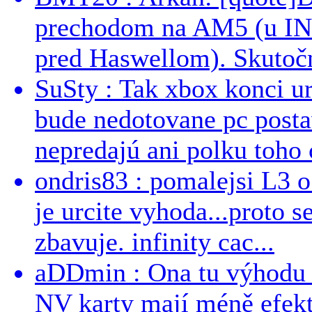
prechodom na AM5 (u INT
pred Haswellom). Skutočn
SuSty : Tak xbox konci ur
bude nedotovane pc post
nepredajú ani polku toho c
ondris83 : pomalejsi L3 o
je urcite vyhoda...proto 
zbavuje. infinity cac...
aDDmin : Ona tu výhodu a
NV karty mají méně efekt