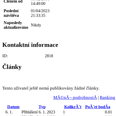
Členem od
14:49:00
Poslední
01/04/2023
návštěva
21:33:35
Naposledy
Nikdy
aktualizováno
Kontaktní informace
ID:
2818
Články
Tento uživatel ještě nemá publikovány žádné články.
MĂ©nĂ¬ podrobnostĂ­
|
Ranking
Datum
Typ
KolikrĂˇt
PoĂ¨et bodĂą
6. 1.
Přihlášení 6. 1. 2023
1
0.01