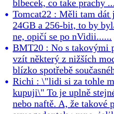
blbecek, co take prachy ..
Tomcat22 : Měli tam dát 
24GB a 256-bit, to by byla
ne, opičí se po nVidii......
BMT20 : No s takovými p
vzít některý z nižších mo
blízko spotřebě současnéh
Richi : \"lidi si za tohle
kupuji\" To je uplně stejn
nebo naftě. A, že takové p