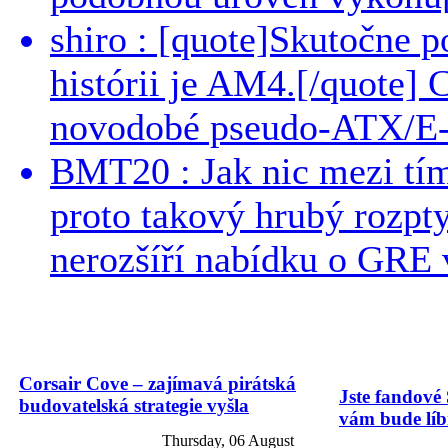
shiro : [quote]Skutočne 
histórii je AM4.[/quote]
novodobé pseudo-ATX/E-
BMT20 : Jak nic mezi tí
proto takový hrubý rozpt
nerozšíří nabídku o GRE v
Corsair Cove – zajímavá pirátská
Jste fandové 
budovatelská strategie vyšla
vám bude líbi
Thursday, 06 August