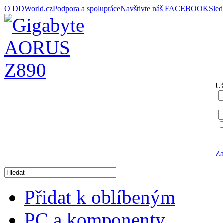
O DDWorld.cz
Podpora a spolupráce
Navštivte náš FACEBOOK
Sle
Už
Za
Přidat k oblíbeným
PC a komponenty