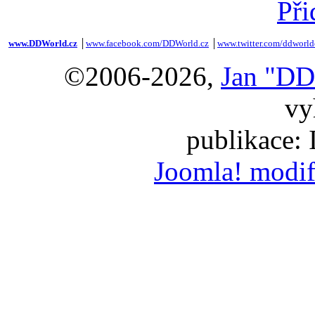
Při
www.DDWorld.cz
│
www.facebook.com/DDWorld.cz
│
www.twitter.com/ddworld
©2006-2026,
Jan "DD
vy
publikace:
Joomla! modif