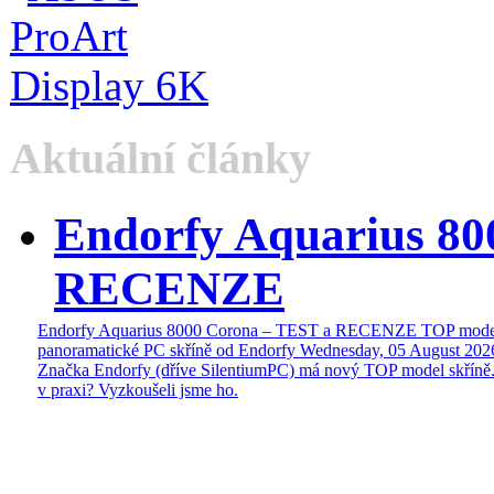
Aktuální články
Endorfy Aquarius 80
RECENZE
Endorfy Aquarius 8000 Corona – TEST a RECENZE TOP mode
panoramatické PC skříně od Endorfy
Wednesday, 05 August 202
Značka Endorfy (dříve SilentiumPC) má nový TOP model skříně.
v praxi? Vyzkoušeli jsme ho.