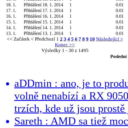
18. 1.
Přihlášení 18. 1. 2014
1
0.01
17. 1.
Přihlášení 17. 1. 2014
1
0.01
16. 1.
Přihlášení 16. 1. 2014
1
0.01
15. 1.
Přihlášení 15. 1. 2014
1
0.01
14. 1.
Přihlášení 14. 1. 2014
1
0.01
13. 1.
Přihlášení 13. 1. 2014
1
0.01
<< Začátek
< Předchozí
1
2
3
4
5
6
7
8
9
10
Následující >
Konec >>
Výsledky 1 - 30 z 1495
Poslední
aDDmin : ano, je to produ
volně nenabízí a RX 9050
trzích, kde už jsou prostě 
Sareth : AMD sa tiež mo