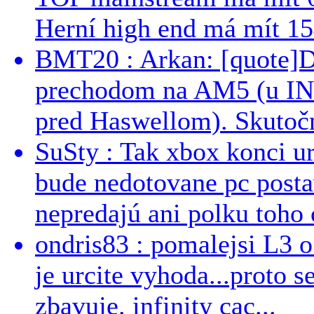
Herní high end má mít 15
BMT20 : Arkan: [quote]De
prechodom na AM5 (u INT
pred Haswellom). Skutočn
SuSty : Tak xbox konci ur
bude nedotovane pc post
nepredajú ani polku toho c
ondris83 : pomalejsi L3 o
je urcite vyhoda...proto 
zbavuje. infinity cac...