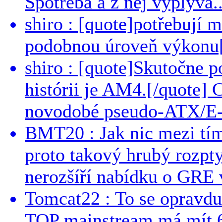
Spotreba a z nej vyplyva..
shiro : [quote]potřebují 
podobnou úroveň výkonu[/
shiro : [quote]Skutočne 
histórii je AM4.[/quote]
novodobé pseudo-ATX/E-
BMT20 : Jak nic mezi tí
proto takový hrubý rozpt
nerozšíří nabídku o GRE v
Tomcat22 : To se opravdu
TOP mainstream má mít 