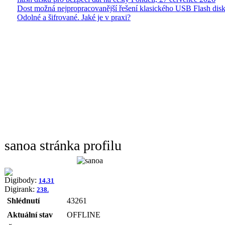
Dost možná nejpropracovanější řešení klasického USB Flash disk
Odolné a šifrované. Jaké je v praxi?
sanoa stránka profilu
Digibody:
14.31
Digirank:
238.
Shlédnutí
43261
Aktuální stav
OFFLINE