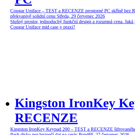
Cougar Uniface – TEST a RECENZE prostorné PC skříně bez 
překvapivě solidní cenu
Středa, 29 červenec 2026
Slušný prostor, jednoduchý funkční design a rozumná cena. Jaká 
Cougar Uniface mid case v praxi?
Kingston IronKey Ke
RECENZE
Kingston IronKey Keypad 200 – TEST a RECENZE šifrované
flash disku pro bezpečí dat na cesty
Pondělí, 27 červenec 2026