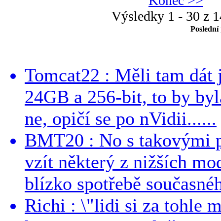
Konec >>
Výsledky 1 - 30 z 
Poslední
Tomcat22 : Měli tam dát 
24GB a 256-bit, to by byla
ne, opičí se po nVidii......
BMT20 : No s takovými p
vzít některý z nižších mo
blízko spotřebě současnéh
Richi : \"lidi si za tohle