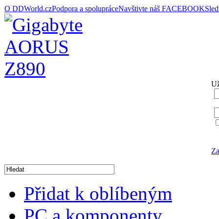
O DDWorld.cz
Podpora a spolupráce
Navštivte náš FACEBOOK
Sle
Už
Za
Přidat k oblíbeným
PC a komponenty