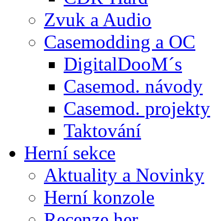
Zvuk a Audio
Casemodding a OC
DigitalDooM´s
Casemod. návody
Casemod. projekty
Taktování
Herní sekce
Aktuality a Novinky
Herní konzole
Recenze her