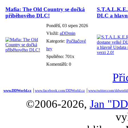
Mafia: The Old Country se dočká
S.T.A.L.K.E.
příběhového DLC!
DLC a hlavně
Pondělí, 03 srpen 2026
Vložil:
aDDmin
Kategorie:
Počítačové
hry
Spuštěno: 701x
Komentářů: 0
Při
www.DDWorld.cz
│
www.facebook.com/DDWorld.cz
│
www.twitter.com/ddworld
©2006-2026,
Jan "DD
vy