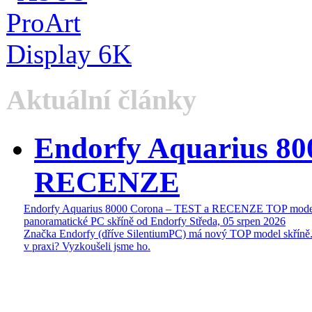
Aktuální články
Endorfy Aquarius 80
RECENZE
Endorfy Aquarius 8000 Corona – TEST a RECENZE TOP mode
panoramatické PC skříně od Endorfy
Středa, 05 srpen 2026
Značka Endorfy (dříve SilentiumPC) má nový TOP model skříně.
v praxi? Vyzkoušeli jsme ho.