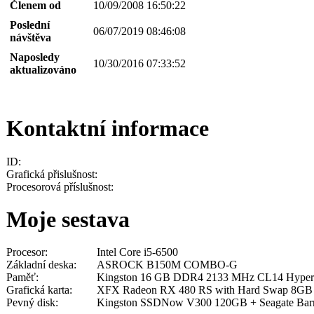
Členem od
10/09/2008 16:50:22
Poslední
06/07/2019 08:46:08
návštěva
Naposledy
10/30/2016 07:33:52
aktualizováno
Kontaktní informace
ID:
Grafická přislušnost:
Procesorová příslušnost:
Moje sestava
Procesor:
Intel Core i5-6500
Základní deska:
ASROCK B150M COMBO-G
Paměť:
Kingston 16 GB DDR4 2133 MHz CL14 Hype
Grafická karta:
XFX Radeon RX 480 RS with Hard Swap 8G
Pevný disk:
Kingston SSDNow V300 120GB + Seagate Bar