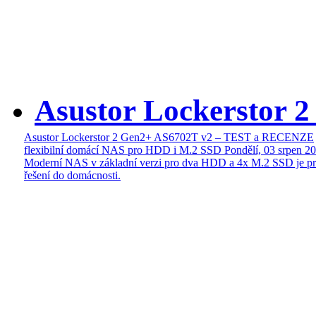
Asustor Lockerstor 
Asustor Lockerstor 2 Gen2+ AS6702T v2 – TEST a RECENZE
flexibilní domácí NAS pro HDD i M.2 SSD
Pondělí, 03 srpen 2
Moderní NAS v základní verzi pro dva HDD a 4x M.2 SSD je pr
řešení do domácnosti.