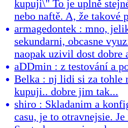
kupuji\" To je uplně stejn
nebo naftě. A, že takové p
armagedontek : mno, jeli
sekundarni, obcasne vyuzi
naopak uzivil dost dobre a
aDDmin : z testování a pou
Belka : nj lidi si za tohl
kupuji.. dobre jim tak...
shiro : Skladanim a konfi
casu, je to otravnejsie. Je