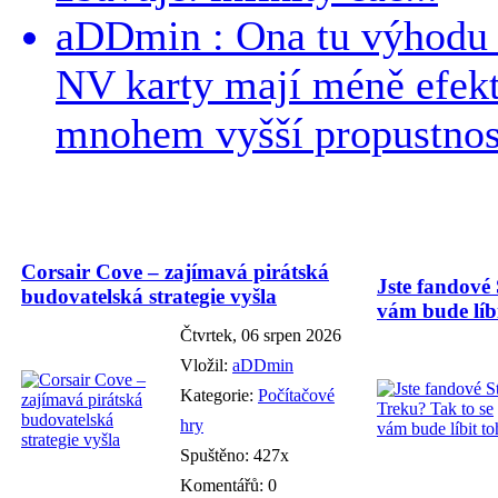
aDDmin : Ona tu výhodu a
NV karty mají méně efekt
mnohem vyšší propustnost
Corsair Cove – zajímavá pirátská
Jste fandové 
budovatelská strategie vyšla
vám bude líbi
Čtvrtek, 06 srpen 2026
Vložil:
aDDmin
Kategorie:
Počítačové
hry
Spuštěno: 427x
Komentářů: 0