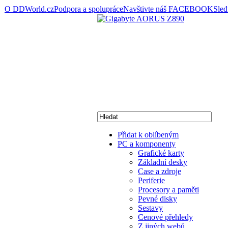
O DDWorld.cz
Podpora a spolupráce
Navštivte náš FACEBOOK
Sle
Přidat k oblíbeným
PC a komponenty
Grafické karty
Základní desky
Case a zdroje
Periferie
Procesory a paměti
Pevné disky
Sestavy
Cenové přehledy
Z jiných webů