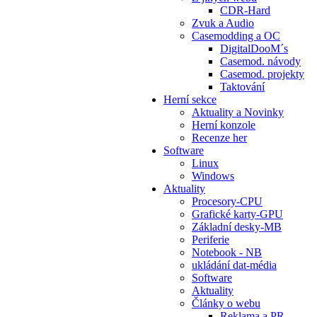
CDR-Hard
Zvuk a Audio
Casemodding a OC
DigitalDooM´s
Casemod. návody
Casemod. projekty
Taktování
Herní sekce
Aktuality a Novinky
Herní konzole
Recenze her
Software
Linux
Windows
Aktuality
Procesory-CPU
Grafické karty-GPU
Základní desky-MB
Periferie
Notebook - NB
ukládání dat-média
Software
Aktuality
Články o webu
Reklama a PR