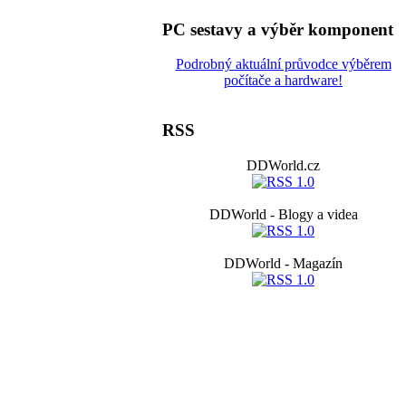
PC sestavy a výběr komponent
Podrobný aktuální průvodce výběrem
počítače a hardware!
RSS
DDWorld.cz
DDWorld - Blogy a videa
DDWorld - Magazín