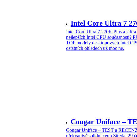
Intel Core Ultra 7 2
Intel Core Ultra 7 270K Plus a Ul
nejlepších Intel CPU současnosti?
Pá
TOP modely desktopových Intel CPU
ostatních ohledech už moc ne.
Cougar Uniface – T
Cougar Uniface – TEST a RECENZE
překvapivě solidní cenu
Středa, 29 