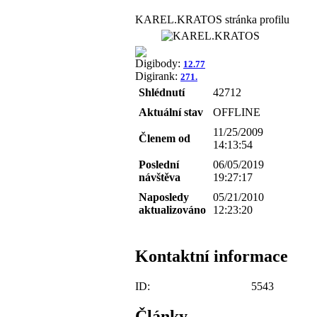
KAREL.KRATOS stránka profilu
Digibody:
12.77
Digirank:
271.
Shlédnutí
42712
Aktuální stav
OFFLINE
11/25/2009
Členem od
14:13:54
Poslední
06/05/2019
návštěva
19:27:17
Naposledy
05/21/2010
aktualizováno
12:23:20
Kontaktní informace
ID:
5543
Články