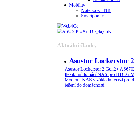
Mobility
Notebook - NB
Smartphone
Aktuální články
Asustor Lockerstor
Asustor Lockerstor 2 Gen2+ AS6
flexibilní domácí NAS pro HDD i 
Moderní NAS v základní verzi pro 
řešení do domácnosti.