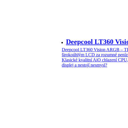
Deepcool LT360 Vi
Deepcool LT360 Vision ARGB – T
širokoúhlým LCD za rozumné peníz
Klasické kvalitní AiO chlazení CPU
displej a nestojí nesmysl?