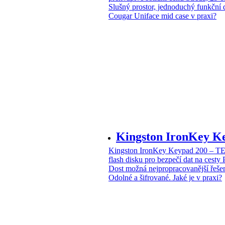
Slušný prostor, jednoduchý funkční 
Cougar Uniface mid case v praxi?
Kingston IronKey 
Kingston IronKey Keypad 200 – 
flash disku pro bezpečí dat na cesty
Dost možná nejpropracovanější řeše
Odolné a šifrované. Jaké je v praxi?