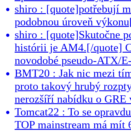
shiro : [quote]potřebují 
podobnou úroveň výkonu[/
shiro : [quote]Skutočne 
histórii je AM4.[/quote]
novodobé pseudo-ATX/E-
BMT20 : Jak nic mezi tí
proto takový hrubý rozpt
nerozšíří nabídku o GRE v
Tomcat22 : To se opravdu
TOP mainstream má mít 