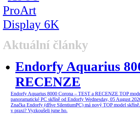
Aktuální články
Endorfy Aquarius 80
RECENZE
Endorfy Aquarius 8000 Corona – TEST a RECENZE TOP mode
panoramatické PC skříně od Endorfy
Wednesday, 05 August 202
Značka Endorfy (dříve SilentiumPC) má nový TOP model skříně.
v praxi? Vyzkoušeli jsme ho.