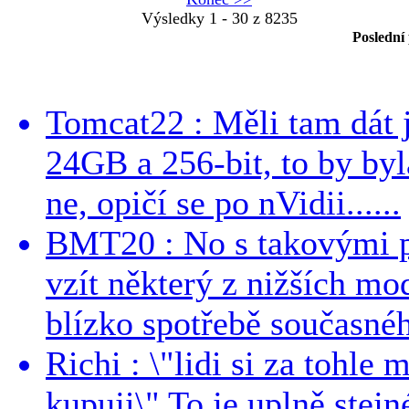
Výsledky 1 - 30 z 8235
Poslední
Tomcat22 : Měli tam dát 
24GB a 256-bit, to by byla
ne, opičí se po nVidii......
BMT20 : No s takovými p
vzít některý z nižších mo
blízko spotřebě současnéh
Richi : \"lidi si za tohle
kupuji\" To je uplně stejn