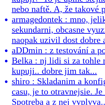
nebo naftě. A, že takové p
armagedontek : mno, jeli
sekundarni, obcasne vyuzi
naopak uzivil dost dobre a
aDDmin : z testování a pou
Belka : nj lidi si za tohl
kupuji.. dobre jim tak...
shiro : Skladanim a konfi
casu, je to otravnejsie. Je
Spotreba a z nej vyplyva..