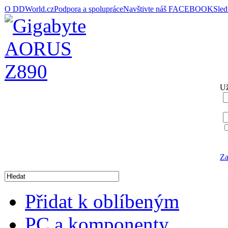
O DDWorld.cz
Podpora a spolupráce
Navštivte náš FACEBOOK
Sle
Už
Za
Přidat k oblíbeným
PC a komponenty