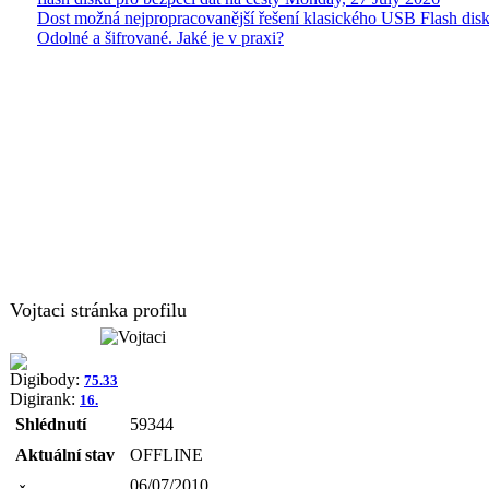
Dost možná nejpropracovanější řešení klasického USB Flash disk
Odolné a šifrované. Jaké je v praxi?
Vojtaci stránka profilu
Digibody:
75.33
Digirank:
16.
Shlédnutí
59344
Aktuální stav
OFFLINE
06/07/2010