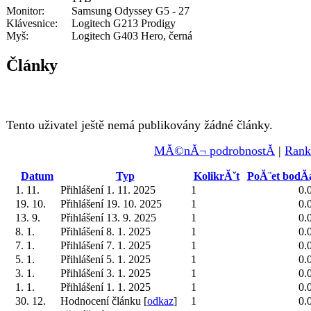
Monitor:
Samsung Odyssey G5 - 27
Klávesnice:
Logitech G213 Prodigy
Myš:
Logitech G403 Hero, černá
Články
Tento uživatel ještě nemá publikovány žádné články.
MĂ©nĂ¬ podrobnostĂ­
|
Rank
Datum
Typ
KolikrĂˇt
PoĂ¨et bodĂ
1. 11.
Přihlášení 1. 11. 2025
1
0.
19. 10.
Přihlášení 19. 10. 2025
1
0.
13. 9.
Přihlášení 13. 9. 2025
1
0.
8. 1.
Přihlášení 8. 1. 2025
1
0.
7. 1.
Přihlášení 7. 1. 2025
1
0.
5. 1.
Přihlášení 5. 1. 2025
1
0.
3. 1.
Přihlášení 3. 1. 2025
1
0.
1. 1.
Přihlášení 1. 1. 2025
1
0.
30. 12.
Hodnocení článku [
odkaz
]
1
0.