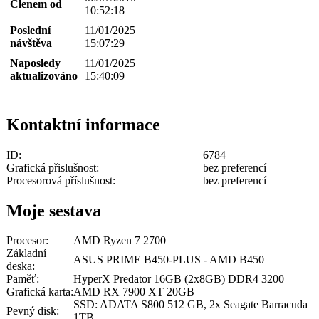
Členem od
10:52:18
Poslední
11/01/2025
návštěva
15:07:29
Naposledy
11/01/2025
aktualizováno
15:40:09
Kontaktní informace
ID:
6784
Grafická přislušnost:
bez preferencí
Procesorová příslušnost:
bez preferencí
Moje sestava
Procesor:
AMD Ryzen 7 2700
Základní
ASUS PRIME B450-PLUS - AMD B450
deska:
Paměť:
HyperX Predator 16GB (2x8GB) DDR4 3200
Grafická karta:
AMD RX 7900 XT 20GB
SSD: ADATA S800 512 GB, 2x Seagate Barracuda
Pevný disk:
1TB