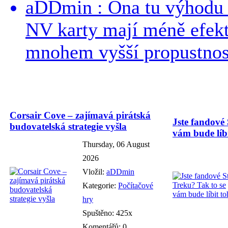
aDDmin : Ona tu výhodu a
NV karty mají méně efekt
mnohem vyšší propustnost
Corsair Cove – zajímavá pirátská
Jste fandové 
budovatelská strategie vyšla
vám bude líbi
Thursday, 06 August
2026
Vložil:
aDDmin
Kategorie:
Počítačové
hry
Spuštěno: 425x
Komentářů: 0