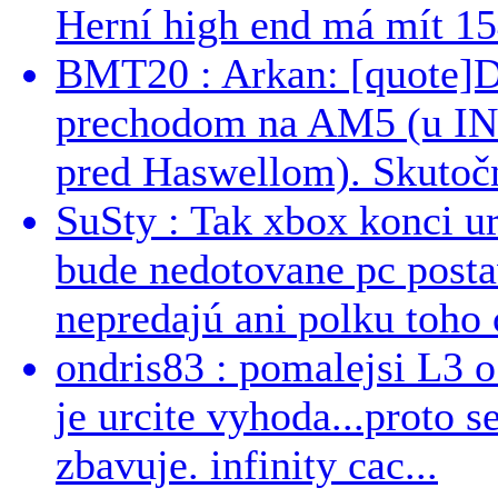
Herní high end má mít 15
BMT20 : Arkan: [quote]De
prechodom na AM5 (u INT
pred Haswellom). Skutočn
SuSty : Tak xbox konci ur
bude nedotovane pc post
nepredajú ani polku toho c
ondris83 : pomalejsi L3 o
je urcite vyhoda...proto 
zbavuje. infinity cac...