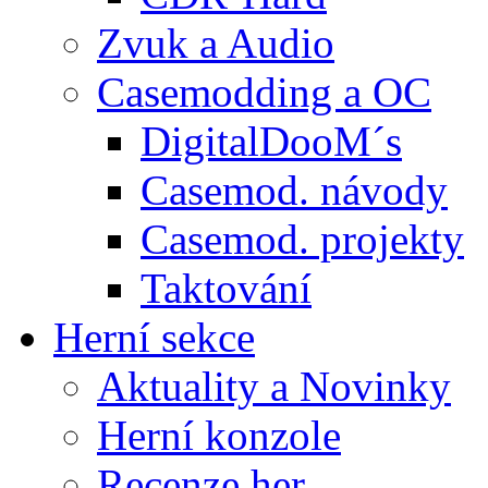
Zvuk a Audio
Casemodding a OC
DigitalDooM´s
Casemod. návody
Casemod. projekty
Taktování
Herní sekce
Aktuality a Novinky
Herní konzole
Recenze her