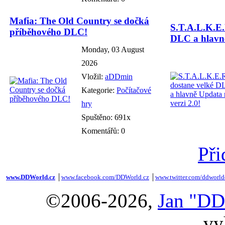
Mafia: The Old Country se dočká
S.T.A.L.K.E.
příběhového DLC!
DLC a hlavně
Monday, 03 August
2026
Vložil:
aDDmin
Kategorie:
Počítačové
hry
Spuštěno: 691x
Komentářů: 0
Při
www.DDWorld.cz
│
www.facebook.com/DDWorld.cz
│
www.twitter.com/ddworld
©2006-2026,
Jan "DD
vy