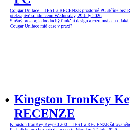
Cougar Uniface – TEST a RECENZE prostorné PC skříně bez 
překvapivě solidní cenu
Wednesday, 29 July 2026
Slušný prostor, jednoduchý funkční design a rozumná cena. Jaká 
Cougar Uniface mid case v praxi?
Kingston IronKey Ke
RECENZE
Kingston IronKey Keypad 200 – TEST a RECENZE šifrované
flash disku pro bezpečí dat na cesty
Monday, 27 July 2026