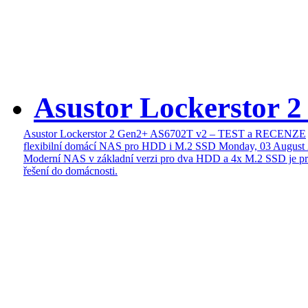
Asustor Lockerstor 
Asustor Lockerstor 2 Gen2+ AS6702T v2 – TEST a RECENZE
flexibilní domácí NAS pro HDD i M.2 SSD
Monday, 03 August
Moderní NAS v základní verzi pro dva HDD a 4x M.2 SSD je pr
řešení do domácnosti.