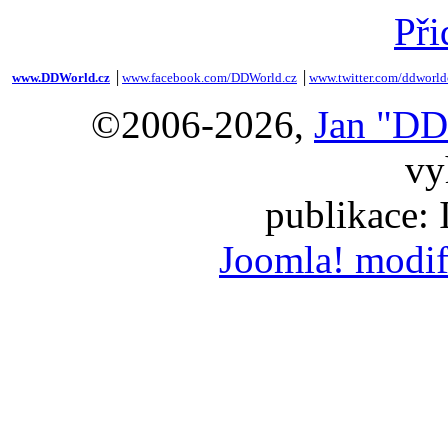
Při
www.DDWorld.cz
│
www.facebook.com/DDWorld.cz
│
www.twitter.com/ddworld
©2006-2026,
Jan "DD
vy
publikace:
Joomla! modif