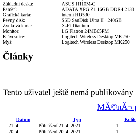
Základní deska:
ASUS H110M-C
Paměť:
ADATA XPG Z1 16GB DDR4 2133
Grafická karta:
interní HD530
Pevný disk:
SSD SanDisk Ultra II - 240GB
Zvuková karta:
X-Fi Titanium
Monitor:
LG Flatron 24MB65PM
Klávesnice:
Logitech Wireless Desktop MK250
Myš:
Logitech Wireless Desktop MK250
Články
Tento uživatel ještě nemá publikovány 
MĂ©nĂ¬ po
Datum
Typ
Kolik
21. 4.
Přihlášení 21. 4. 2021
1
20. 4.
Přihlášení 20. 4. 2021
1