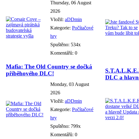
Thursday, 06 August
2026
Vložil:
aDDmin
Kategorie:
Počítačové
hry
Spuštěno: 534x
Komentářů: 0
Mafia: The Old Country se dočká
S.T.A.L.K.E.
příběhového DLC!
DLC a hlavně
Monday, 03 August
2026
Vložil:
aDDmin
Kategorie:
Počítačové
hry
Spuštěno: 799x
Komentářů: 0