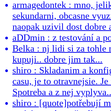
armagedontek : mno, jeli
sekundarni, obcasne vyuzi
naopak uzivil dost dobre a
aDDmin : z testování a pou
Belka : nj lidi si za tohl
kupuji.. dobre jim tak...
shiro : Skladanim a konfi
casu, je to otravnejsie. Je
Spotreba a z nej vyplyva..
shiro : [quote]potřebují 