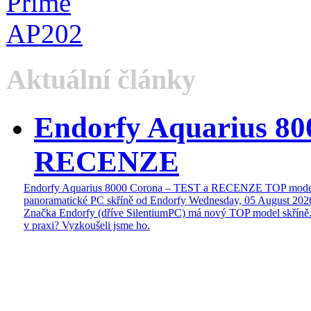
Aktuální články
Endorfy Aquarius 80
RECENZE
Endorfy Aquarius 8000 Corona – TEST a RECENZE TOP mode
panoramatické PC skříně od Endorfy
Wednesday, 05 August 202
Značka Endorfy (dříve SilentiumPC) má nový TOP model skříně.
v praxi? Vyzkoušeli jsme ho.