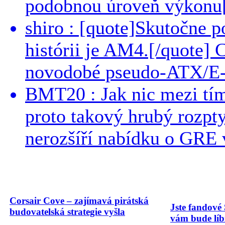
podobnou úroveň výkonu[/
shiro : [quote]Skutočne 
histórii je AM4.[/quote]
novodobé pseudo-ATX/E-
BMT20 : Jak nic mezi tí
proto takový hrubý rozpt
nerozšíří nabídku o GRE v
Corsair Cove – zajímavá pirátská
Jste fandové 
budovatelská strategie vyšla
vám bude líbi