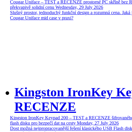
Cougar Uniface – TEST a RECENZE prostorné PC skříně bez 
překvapivě solidní cenu
Wednesday, 29 July 2026
Slušný prostor, jednoduchý funkční design a rozumná cena. Jaká 
Cougar Uniface mid case v praxi?
Kingston IronKey Ke
RECENZE
Kingston IronKey Keypad 200 – TEST a RECENZE šifrované
flash disku pro bezpečí dat na cesty
Monday, 27 July 2026
Dost možná nejpropracovanější řešení klasického USB Flash disk