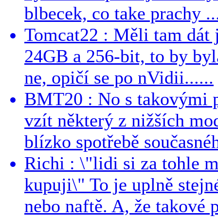
blbecek, co take prachy ..
Tomcat22 : Měli tam dát 
24GB a 256-bit, to by byla
ne, opičí se po nVidii......
BMT20 : No s takovými p
vzít některý z nižších mo
blízko spotřebě současnéh
Richi : \"lidi si za tohle
kupuji\" To je uplně stejn
nebo naftě. A, že takové p