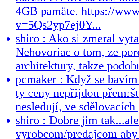
4GB pamäte. https://ww
v=5Qs2yp7ej0Y...
shiro : Ako si zmeral vyt
Nehovoriac o tom, ze por
architektury, takze podob
pcmaker : Když se bavím
ty ceny nepřijdou přemršt
nesledují, ve sdělovacích 
shiro : Dobre jim tak...al
vyrobcom/predajcom aby z