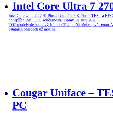
Intel Core Ultra 7 27
Intel Core Ultra 7 270K Plus a Ultra 5 250K Plus – TEST a R
nejlepších Intel CPU současnosti?
Friday, 31 July 2026
TOP modely desktopových Intel CPU potěší překvapivě cenou. 
ostatních ohledech už moc ne.
Cougar Uniface – T
PC