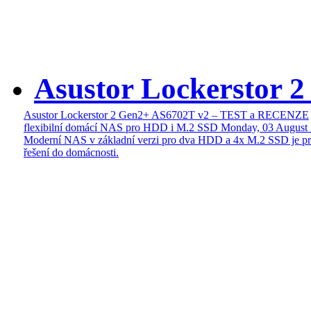
Asustor Lockerstor 
Asustor Lockerstor 2 Gen2+ AS6702T v2 – TEST a RECENZE
flexibilní domácí NAS pro HDD i M.2 SSD
Monday, 03 August
Moderní NAS v základní verzi pro dva HDD a 4x M.2 SSD je pr
řešení do domácnosti.