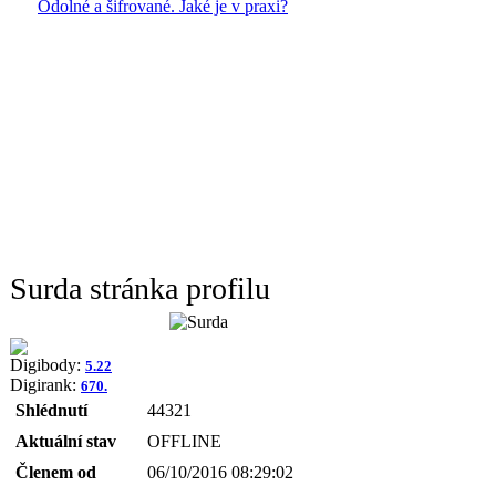
Odolné a šifrované. Jaké je v praxi?
Surda stránka profilu
Digibody:
5.22
Digirank:
670.
Shlédnutí
44321
Aktuální stav
OFFLINE
Členem od
06/10/2016 08:29:02