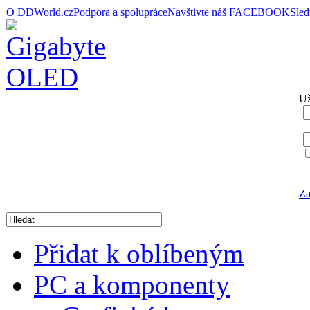
O DDWorld.cz
Podpora a spolupráce
Navštivte náš FACEBOOK
Sle
Už
Za
Přidat k oblíbeným
PC a komponenty