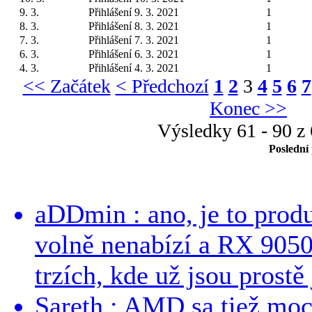
9. 3.
Přihlášení 9. 3. 2021
1
8. 3.
Přihlášení 8. 3. 2021
1
7. 3.
Přihlášení 7. 3. 2021
1
6. 3.
Přihlášení 6. 3. 2021
1
4. 3.
Přihlášení 4. 3. 2021
1
<< Začátek
< Předchozí
1
2
3
4
5
6
7
Konec >>
Výsledky 61 - 90 z
Poslední
aDDmin : ano, je to produ
volně nenabízí a RX 9050
trzích, kde už jsou prostě 
Sareth : AMD sa tiež mo