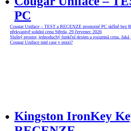
Cougar Uniface – T
PC
Cougar Uniface – TEST a RECENZE prostorné PC skříně bez 
překvapivě solidní cenu
Středa, 29 červenec 2026
Slušný prostor, jednoduchý funkční design a rozumná cena. Jaká 
Cougar Uniface mid case v praxi?
Kingston IronKey Ke
RECENZE