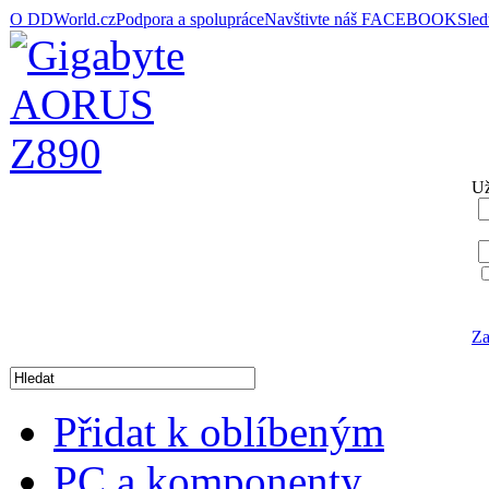
O DDWorld.cz
Podpora a spolupráce
Navštivte náš FACEBOOK
Sle
Už
Za
Přidat k oblíbeným
PC a komponenty