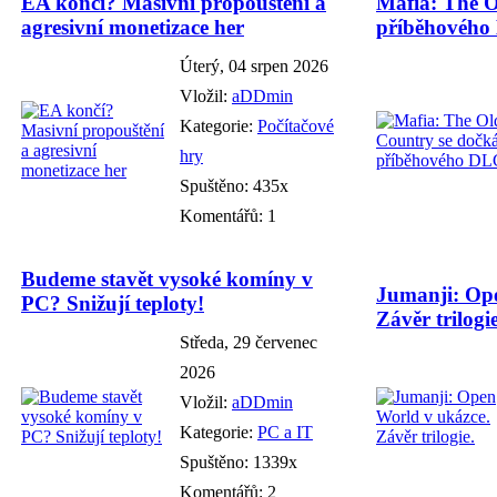
EA končí? Masivní propouštění a
Mafia: The O
agresivní monetizace her
příběhového
Úterý, 04 srpen 2026
Vložil:
aDDmin
Kategorie:
Počítačové
hry
Spuštěno: 435x
Komentářů: 1
Budeme stavět vysoké komíny v
Jumanji: Ope
PC? Snižují teploty!
Závěr trilogie
Středa, 29 červenec
2026
Vložil:
aDDmin
Kategorie:
PC a IT
Spuštěno: 1339x
Komentářů: 2