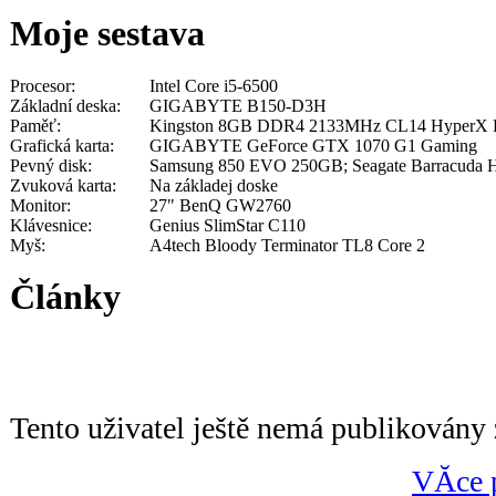
Moje sestava
Procesor:
Intel Core i5-6500
Základní deska:
GIGABYTE B150-D3H
Paměť:
Kingston 8GB DDR4 2133MHz CL14 HyperX Fu
Grafická karta:
GIGABYTE GeForce GTX 1070 G1 Gaming
Pevný disk:
Samsung 850 EVO 250GB; Seagate Barracuda
Zvuková karta:
Na základej doske
Monitor:
27" BenQ GW2760
Klávesnice:
Genius SlimStar C110
Myš:
A4tech Bloody Terminator TL8 Core 2
Články
Tento uživatel ještě nemá publikovány 
VĂ­ce 