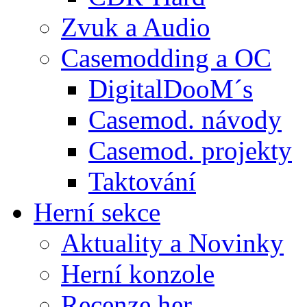
Zvuk a Audio
Casemodding a OC
DigitalDooM´s
Casemod. návody
Casemod. projekty
Taktování
Herní sekce
Aktuality a Novinky
Herní konzole
Recenze her