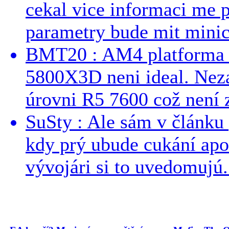
cekal vice informaci me 
parametry bude mit minici
BMT20 : AM4 platforma oh
5800X3D neni ideal. Neza
úrovni R5 7600 což není z
SuSty : Ale sám v článku 
kdy prý ubude cukání apo
vývojári si to uvedomujú..