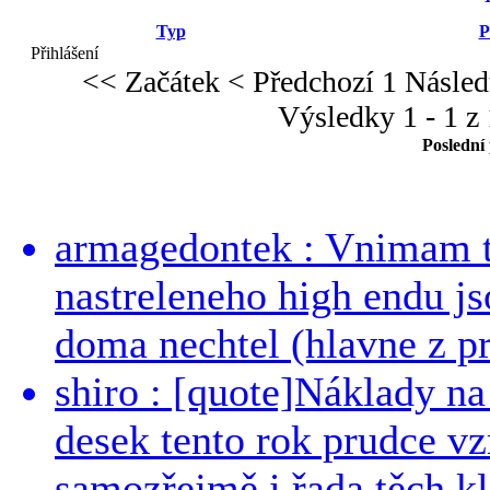
Typ
P
Přihlášení
<< Začátek
< Předchozí
1
Násled
Výsledky 1 - 1 z 
Poslední
armagedontek : Vnimam to
nastreleneho high endu js
doma nechtel (hlavne z pr
shiro : [quote]Náklady n
desek tento rok prudce vzr
samozřejmě i řada těch kl