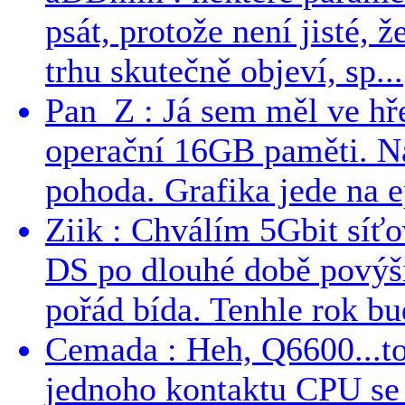
psát, protože není jisté, ž
trhu skutečně objeví, sp...
Pan_Z : Já sem měl ve hře
operační 16GB paměti. N
pohoda. Grafika jede na e
Ziik : Chválím 5Gbit síť
DS po dlouhé době povýši
pořád bída. Tenhle rok bud
Cemada : Heh, Q6600...t
jednoho kontaktu CPU s