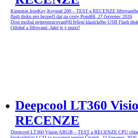
Kingston IronKey Keypad 200 – TEST a RECENZE šifrované
flash disku pro bezpečí dat na cesty
Pondělí, 27 červenec 2026
Dost možná nejpropracovanější řešení klasického USB Flash disk
Odolné a šifrované. Jaké je v praxi?
Deepcool LT360 Vis
RECENZE
Deepcool LT360 Vision ARGB – TEST a RECENZE CPU chlad
širokoúhlým LCD za rozumné peníze
Čtvrtek, 23 červenec 2026