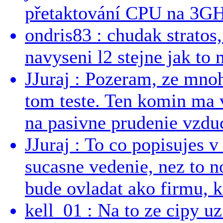
přetaktování CPU na 3GHz
ondris83 : chudak stratos,
navyseni l2 stejne jak to 
JJuraj : Pozeram, ze mnoh
tom teste. Ten komin ma 
na pasivne prudenie vzduc
JJuraj : To co popisujes v
sucasne vedenie, nez to 
bude ovladat ako firmu, kt
kell_01 : Na to ze cipy u