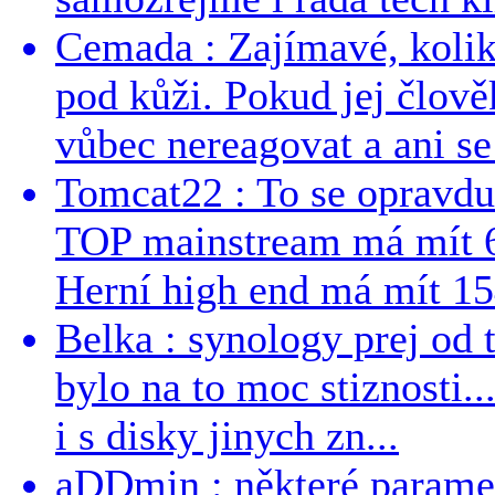
Cemada : Zajímavé, kolika
pod kůži. Pokud jej člově
vůbec nereagovat a ani se 
Tomcat22 : To se opravdu
TOP mainstream má mít 
Herní high end má mít 15
Belka : synology prej od t
bylo na to moc stiznosti..
i s disky jinych zn...
aDDmin : některé parame