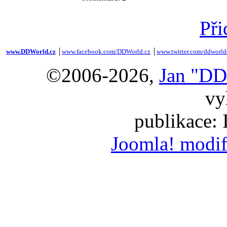
Při
www.DDWorld.cz
│
www.facebook.com/DDWorld.cz
│
www.twitter.com/ddworld
©2006-2026,
Jan "DD
vy
publikace:
Joomla! modif