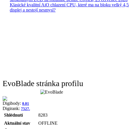
Klasické kvalitní AiO chlazení CPU, které ma na bloku velký 4
displej a nestojí nesmysl?
EvoBlade stránka profilu
Digibody:
0.01
Digirank:
7527.
Shlédnutí
8283
Aktuální stav
OFFLINE