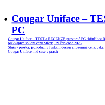
Cougar Uniface – T
PC
Cougar Uniface – TEST a RECENZE prostorné PC skříně bez 
překvapivě solidní cenu
Středa, 29 červenec 2026
Slušný prostor, jednoduchý funkční design a rozumná cena. Jaká 
Cougar Uniface mid case v praxi?