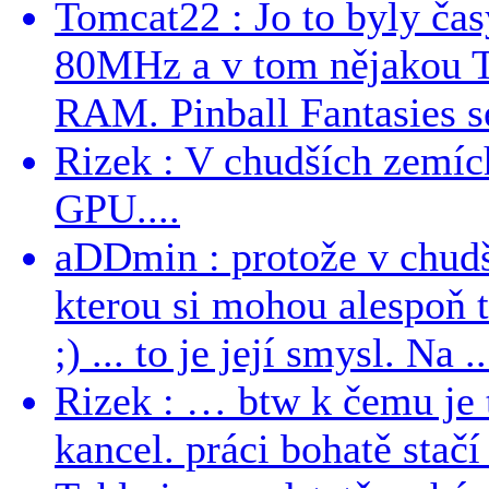
Tomcat22 : Jo to byly č
80MHz a v tom nějakou T
RAM. Pinball Fantasies se
Rizek : V chudších zemích
GPU....
aDDmin : protože v chudší
kterou si mohou alespoň 
;) ... to je její smysl. Na ..
Rizek : … btw k čemu je
kancel. práci bohatě stač