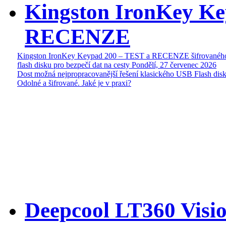
Kingston IronKey Ke
RECENZE
Kingston IronKey Keypad 200 – TEST a RECENZE šifrované
flash disku pro bezpečí dat na cesty
Pondělí, 27 červenec 2026
Dost možná nejpropracovanější řešení klasického USB Flash disk
Odolné a šifrované. Jaké je v praxi?
Deepcool LT360 Vis