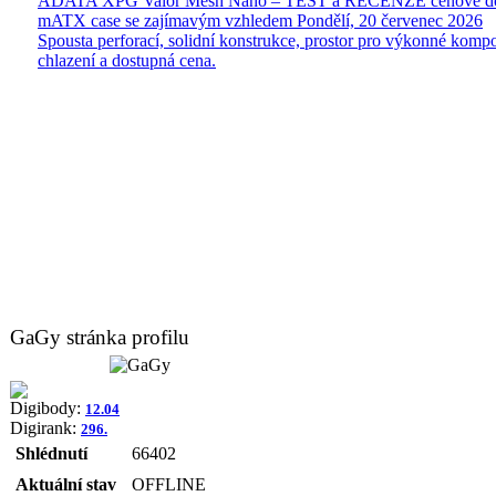
ADATA XPG Valor Mesh Nano – TEST a RECENZE cenově do
mATX case se zajímavým vzhledem
Pondělí, 20 červenec 2026
Spousta perforací, solidní konstrukce, prostor pro výkonné kompo
chlazení a dostupná cena.
GaGy stránka profilu
Digibody:
12.04
Digirank:
296.
Shlédnutí
66402
Aktuální stav
OFFLINE