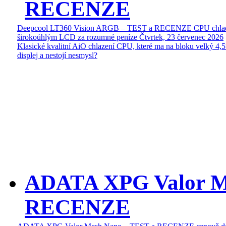
RECENZE
Deepcool LT360 Vision ARGB – TEST a RECENZE CPU chlad
širokoúhlým LCD za rozumné peníze
Čtvrtek, 23 červenec 2026
Klasické kvalitní AiO chlazení CPU, které ma na bloku velký 4
displej a nestojí nesmysl?
ADATA XPG Valor M
RECENZE