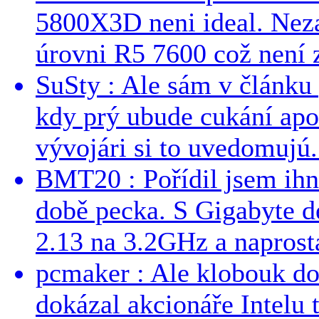
5800X3D neni ideal. Neza
úrovni R5 7600 což není z
SuSty : Ale sám v článku 
kdy prý ubude cukání apo
vývojári si to uvedomujú..
BMT20 : Pořídil jsem ih
době pecka. S Gigabyte d
2.13 na 3.2GHz a naprostá
pcmaker : Ale klobouk do
dokázal akcionáře Intelu 