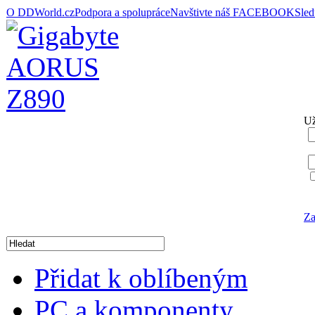
O DDWorld.cz
Podpora a spolupráce
Navštivte náš FACEBOOK
Sle
Už
Za
Přidat k oblíbeným
PC a komponenty