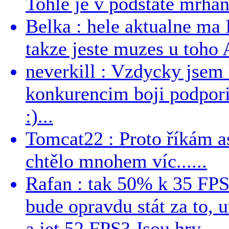
Tohle je v podstatě mrhání
Belka : hele aktualne ma I
takze jeste muzes u toho 
neverkill : Vzdycky jse
konkurencim boji podporil 
:)...
Tomcat22 : Proto říkám a
chtělo mnohem víc......
Rafan : tak 50% k 35 FPS 
bude opravdu stát za to, 
a jet 52 FPS? Jsou hry...