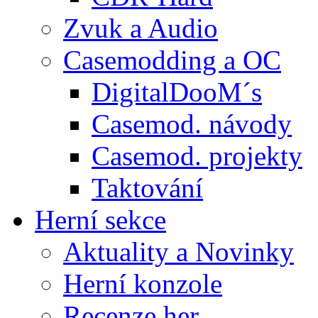
Zvuk a Audio
Casemodding a OC
DigitalDooM´s
Casemod. návody
Casemod. projekty
Taktování
Herní sekce
Aktuality a Novinky
Herní konzole
Recenze her