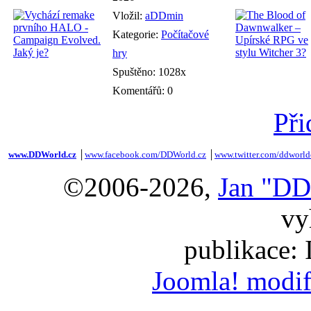
Vložil:
aDDmin
Kategorie:
Počítačové
hry
Spuštěno: 1028x
Komentářů: 0
Při
www.DDWorld.cz
│
www.facebook.com/DDWorld.cz
│
www.twitter.com/ddworld
©2006-2026,
Jan "DD
vy
publikace:
Joomla! modif