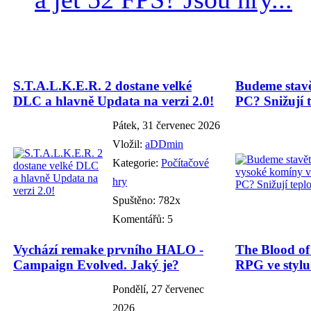
S.T.A.L.K.E.R. 2 dostane velké
Budeme stavě
DLC a hlavně Updata na verzi 2.0!
PC? Snižují t
Pátek, 31 červenec 2026
Vložil:
aDDmin
Kategorie:
Počítačové
hry
Spuštěno: 782x
Komentářů: 5
Vychází remake prvního HALO -
The Blood o
Campaign Evolved. Jaký je?
RPG ve stylu
Pondělí, 27 červenec
2026