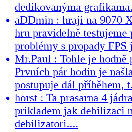
dedikovanýma grafikama..
aDDmin : hraji na 9070 XT
hru pravidelně testujeme
problémy s propady FPS j
Mr.Paul : Tohle je hodně 
Prvních pár hodin je našl
postupuje dál příběhem, t.
horst : Ta prasarna 4 jád
prikladem jak debilizaci
debilizatori....