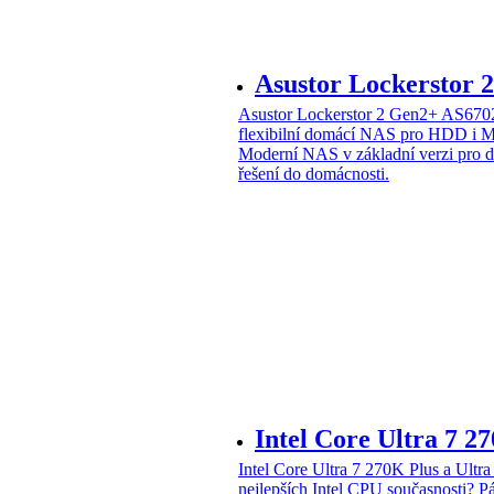
Asustor Lockerstor
Asustor Lockerstor 2 Gen2+ AS6
flexibilní domácí NAS pro HDD i 
Moderní NAS v základní verzi pro 
řešení do domácnosti.
Intel Core Ultra 7 2
Intel Core Ultra 7 270K Plus a Ul
nejlepších Intel CPU současnosti?
Pá