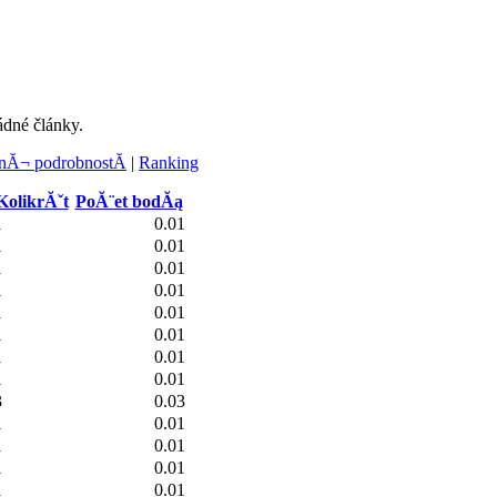
ádné články.
Ă¬ podrobnostĂ­
|
Ranking
KolikrĂˇt
PoĂ¨et bodĂą
1
0.01
1
0.01
1
0.01
1
0.01
1
0.01
1
0.01
1
0.01
1
0.01
3
0.03
1
0.01
1
0.01
1
0.01
1
0.01