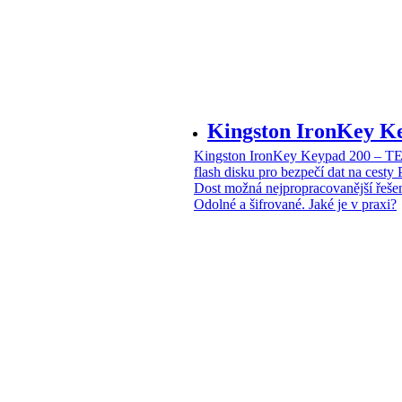
Kingston IronKey 
Kingston IronKey Keypad 200 – 
flash disku pro bezpečí dat na cesty
Dost možná nejpropracovanější řeše
Odolné a šifrované. Jaké je v praxi?