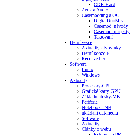
CDR-Hard
Zvuk a Audio
Casemodding a OC
DigitalDooM´s
Casemod. návody
Casemod. projekty
Taktování
Herní sekce
Aktuality a Novinky
Herní konzole
Recenze her
Software
Linux
Windows
Aktuality
Procesory-CPU
Grafické karty-GPU
Základní desky-MB
Periferie
Notebook - NB
ukládání dat-média
Software
Aktuality
Články o webu
Reklama a PR