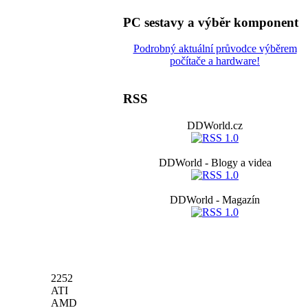
PC sestavy a výběr komponent
Podrobný aktuální průvodce výběrem
počítače a hardware!
RSS
DDWorld.cz
DDWorld - Blogy a videa
DDWorld - Magazín
2252
ATI
AMD