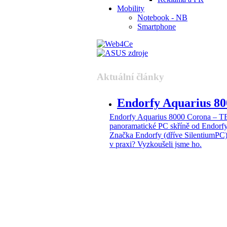
Mobility
Notebook - NB
Smartphone
Aktuální články
Endorfy Aquarius 
Endorfy Aquarius 8000 Corona –
panoramatické PC skříně od Endorf
Značka Endorfy (dříve SilentiumPC)
v praxi? Vyzkoušeli jsme ho.