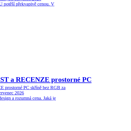
 potěší překvapivě cenou. V
EST a RECENZE prostorné PC
 prostorné PC skříně bez RGB za
červenec 2026
design a rozumná cena. Jaká je