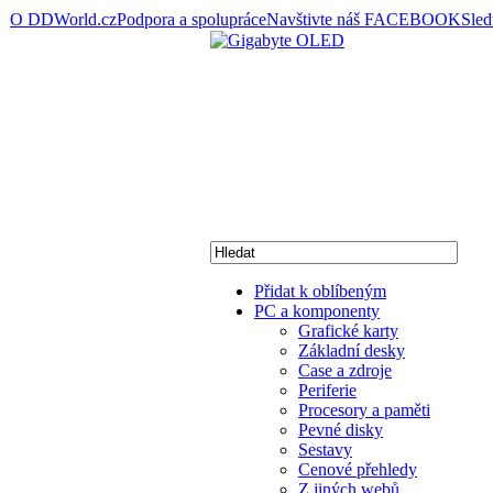
O DDWorld.cz
Podpora a spolupráce
Navštivte náš FACEBOOK
Sle
Přidat k oblíbeným
PC a komponenty
Grafické karty
Základní desky
Case a zdroje
Periferie
Procesory a paměti
Pevné disky
Sestavy
Cenové přehledy
Z jiných webů