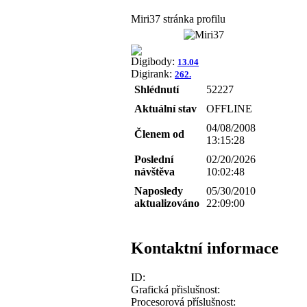
Miri37 stránka profilu
Digibody:
13.04
Digirank:
262.
Shlédnutí
52227
Aktuální stav
OFFLINE
04/08/2008
Členem od
13:15:28
Poslední
02/20/2026
návštěva
10:02:48
Naposledy
05/30/2010
aktualizováno
22:09:00
Kontaktní informace
ID:
Grafická přislušnost:
Procesorová příslušnost: