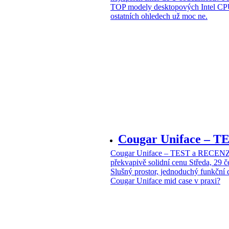
TOP modely desktopových Intel CPU
ostatních ohledech už moc ne.
Cougar Uniface – T
Cougar Uniface – TEST a RECENZE
překvapivě solidní cenu
Středa, 29 
Slušný prostor, jednoduchý funkční 
Cougar Uniface mid case v praxi?