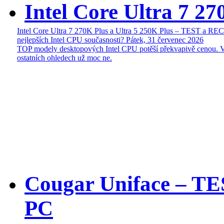
Intel Core Ultra 7 27
Intel Core Ultra 7 270K Plus a Ultra 5 250K Plus – TEST a R
nejlepších Intel CPU současnosti?
Pátek, 31 červenec 2026
TOP modely desktopových Intel CPU potěší překvapivě cenou. 
ostatních ohledech už moc ne.
Cougar Uniface – T
PC