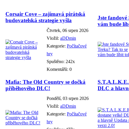
Corsair Cove – zajímavá pirátská
Jste fandové 
budovatelská strategie vyšla
vám bude líbi
Čtvrtek, 06 srpen 2026
Vložil:
aDDmin
Kategorie:
Počítačové
hry
Spuštěno: 242x
Komentářů: 0
Mafia: The Old Country se dočká
S.T.A.L.K.E.
příběhového DLC!
DLC a hlavně
Pondělí, 03 srpen 2026
Vložil:
aDDmin
Kategorie:
Počítačové
hry