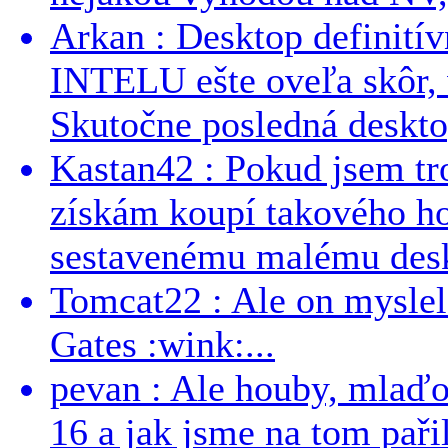
Arkan : Desktop definit
INTELU ešte oveľa skôr,
Skutočne posledná desktop
Kastan42 : Pokud jsem tro
získám koupí takového h
sestavenému malému deskt
Tomcat22 : Ale on myslel 
Gates :wink:...
pevan : Ale houby, mlaď
16 a jak jsme na tom pařil