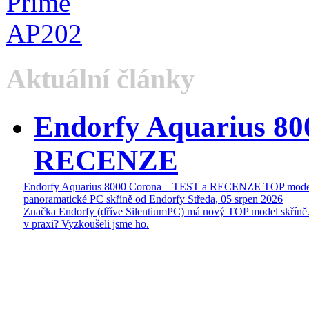
Aktuální články
Endorfy Aquarius 80
RECENZE
Endorfy Aquarius 8000 Corona – TEST a RECENZE TOP mode
panoramatické PC skříně od Endorfy
Středa, 05 srpen 2026
Značka Endorfy (dříve SilentiumPC) má nový TOP model skříně.
v praxi? Vyzkoušeli jsme ho.