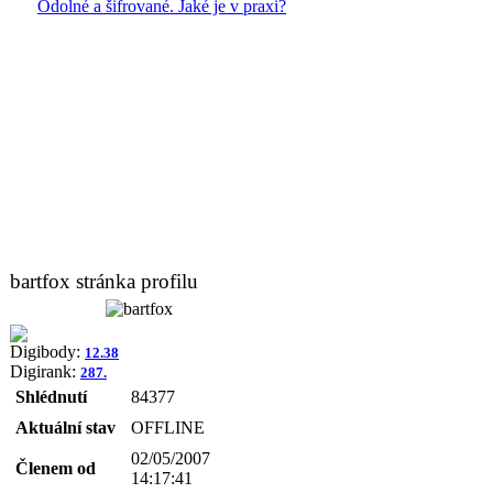
Odolné a šifrované. Jaké je v praxi?
bartfox stránka profilu
Digibody:
12.38
Digirank:
287.
Shlédnutí
84377
Aktuální stav
OFFLINE
02/05/2007
Členem od
14:17:41