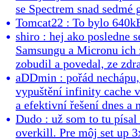
se Spectrem snad sedmé g
Tomcat22 : To bylo 640kB
shiro : hej ako posledne 
Samsungu a Micronu ich 
zobudil a povedal, ze zdra
aDDmin : pořád nechápu, 
vypuštění infinity cache v
a efektivní řešení dnes a n
Dudo : už som to tu písal 
overkill. Pre môj set up 