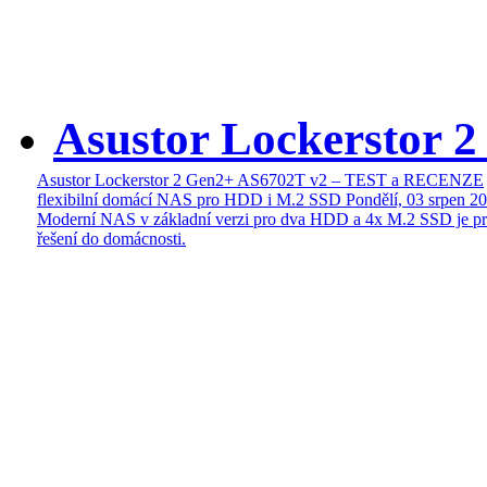
Asustor Lockerstor 
Asustor Lockerstor 2 Gen2+ AS6702T v2 – TEST a RECENZE
flexibilní domácí NAS pro HDD i M.2 SSD
Pondělí, 03 srpen 2
Moderní NAS v základní verzi pro dva HDD a 4x M.2 SSD je pr
řešení do domácnosti.