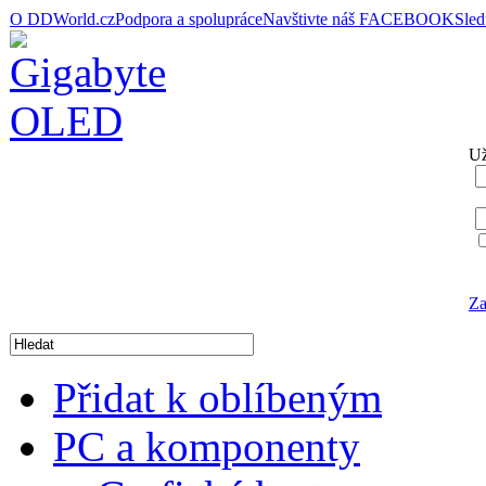
O DDWorld.cz
Podpora a spolupráce
Navštivte náš FACEBOOK
Sle
Už
Za
Přidat k oblíbeným
PC a komponenty