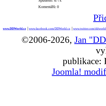
Spuštěno: 477x
Komentářů: 0
Při
www.DDWorld.cz
│
www.facebook.com/DDWorld.cz
│
www.twitter.com/ddworld
©2006-2026,
Jan "DD
vy
publikace:
Joomla! modif