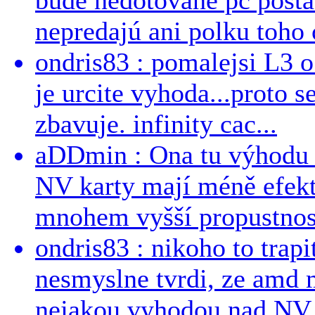
nepredajú ani polku toho c
ondris83 : pomalejsi L3 o
je urcite vyhoda...proto 
zbavuje. infinity cac...
aDDmin : Ona tu výhodu a
NV karty mají méně efekt
mnohem vyšší propustnost
ondris83 : nikoho to trapi
nesmyslne tvrdi, ze amd m
nejakou vyhodou nad NV, 