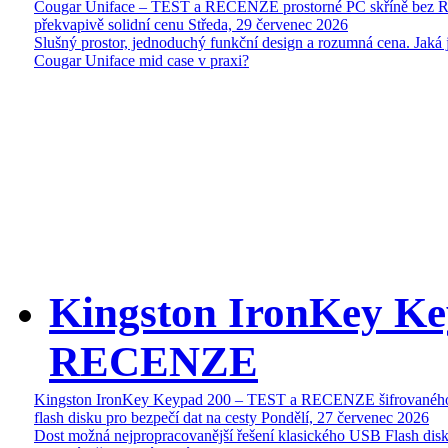
Cougar Uniface – TEST a RECENZE prostorné PC skříně bez 
překvapivě solidní cenu
Středa, 29 červenec 2026
Slušný prostor, jednoduchý funkční design a rozumná cena. Jaká 
Cougar Uniface mid case v praxi?
Kingston IronKey Ke
RECENZE
Kingston IronKey Keypad 200 – TEST a RECENZE šifrované
flash disku pro bezpečí dat na cesty
Pondělí, 27 červenec 2026
Dost možná nejpropracovanější řešení klasického USB Flash disk