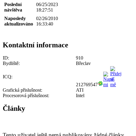
Poslední
06/25/2023
návštěva
18:27:51
Naposledy
02/26/2010
aktualizováno
16:33:40
Kontaktní informace
ID:
910
Bydliště:
Břeclav
ICQ:
212769547
Grafická přislušnost:
ATI
Procesorová příslušnost:
Intel
Články
Tento uživatel ještě nemá publikovány žádné články.