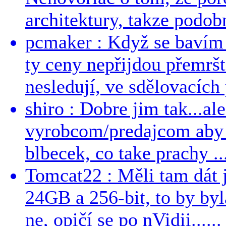
architektury, takze podob
pcmaker : Když se bavím
ty ceny nepřijdou přemršt
nesledují, ve sdělovacích 
shiro : Dobre jim tak...al
vyrobcom/predajcom aby z
blbecek, co take prachy ..
Tomcat22 : Měli tam dát 
24GB a 256-bit, to by byla
ne, opičí se po nVidii......