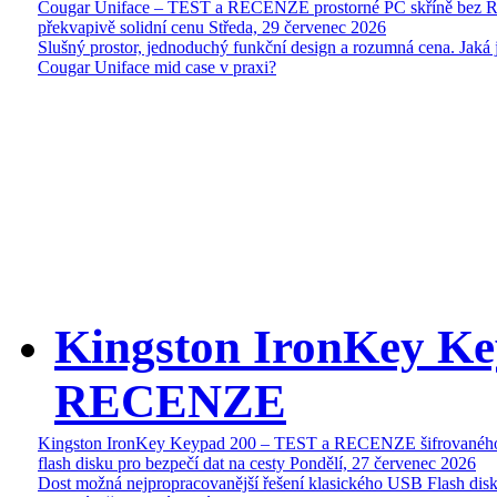
Cougar Uniface – TEST a RECENZE prostorné PC skříně bez 
překvapivě solidní cenu
Středa, 29 červenec 2026
Slušný prostor, jednoduchý funkční design a rozumná cena. Jaká 
Cougar Uniface mid case v praxi?
Kingston IronKey Ke
RECENZE
Kingston IronKey Keypad 200 – TEST a RECENZE šifrované
flash disku pro bezpečí dat na cesty
Pondělí, 27 červenec 2026
Dost možná nejpropracovanější řešení klasického USB Flash disk