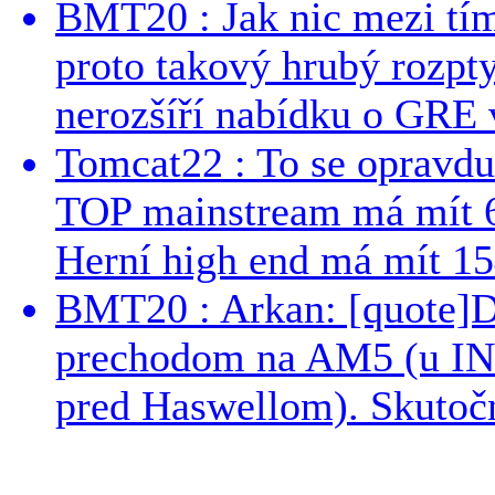
BMT20 : Jak nic mezi tí
proto takový hrubý rozpt
nerozšíří nabídku o GRE v
Tomcat22 : To se opravdu
TOP mainstream má mít 
Herní high end má mít 15
BMT20 : Arkan: [quote]De
prechodom na AM5 (u INT
pred Haswellom). Skutočn