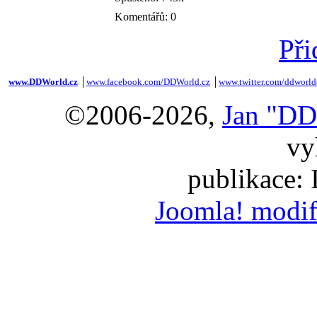
Komentářů: 0
Při
www.DDWorld.cz
│
www.facebook.com/DDWorld.cz
│
www.twitter.com/ddworld
©2006-2026,
Jan "DD
vy
publikace:
Joomla! modif