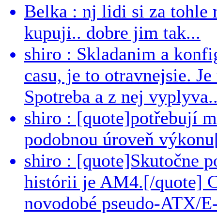
Belka : nj lidi si za tohl
kupuji.. dobre jim tak...
shiro : Skladanim a konfi
casu, je to otravnejsie. Je
Spotreba a z nej vyplyva..
shiro : [quote]potřebují 
podobnou úroveň výkonu[/
shiro : [quote]Skutočne 
histórii je AM4.[/quote]
novodobé pseudo-ATX/E-