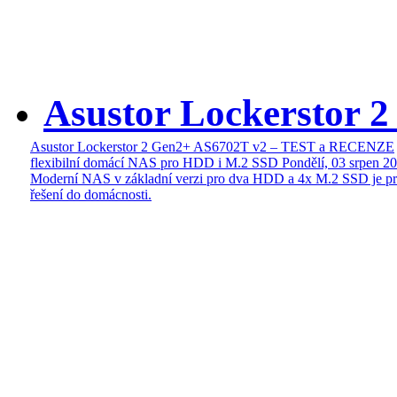
Asustor Lockerstor 
Asustor Lockerstor 2 Gen2+ AS6702T v2 – TEST a RECENZE
flexibilní domácí NAS pro HDD i M.2 SSD
Pondělí, 03 srpen 2
Moderní NAS v základní verzi pro dva HDD a 4x M.2 SSD je pr
řešení do domácnosti.