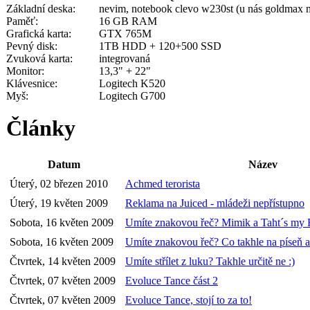
Základní deska:
nevim, notebook clevo w230st (u nás goldmax mo
Paměť:
16 GB RAM
Grafická karta:
GTX 765M
Pevný disk:
1TB HDD + 120+500 SSD
Zvuková karta:
integrovaná
Monitor:
13,3" + 22"
Klávesnice:
Logitech K520
Myš:
Logitech G700
Články
Datum
Název
Úterý, 02 březen 2010
Achmed terorista
Úterý, 19 květen 2009
Reklama na Juiced - mládeži nepřístupno
Sobota, 16 květen 2009
Umíte znakovou řeč? Mimik a Taht´s my
Sobota, 16 květen 2009
Umíte znakovou řeč? Co takhle na píseň 
Čtvrtek, 14 květen 2009
Umíte střílet z luku? Takhle určitě ne :)
Čtvrtek, 07 květen 2009
Evoluce Tance část 2
Čtvrtek, 07 květen 2009
Evoluce Tance, stojí to za to!