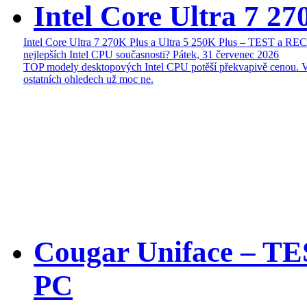
Intel Core Ultra 7 27
Intel Core Ultra 7 270K Plus a Ultra 5 250K Plus – TEST a R
nejlepších Intel CPU současnosti?
Pátek, 31 červenec 2026
TOP modely desktopových Intel CPU potěší překvapivě cenou. 
ostatních ohledech už moc ne.
Cougar Uniface – T
PC