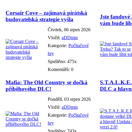
Corsair Cove – zajímavá pirátská
Jste fandové 
budovatelská strategie vyšla
vám bude líbi
Čtvrtek, 06 srpen 2026
Vložil:
aDDmin
Kategorie:
Počítačové
hry
Spuštěno: 475x
Komentářů: 0
Mafia: The Old Country se dočká
S.T.A.L.K.E.
příběhového DLC!
DLC a hlavně
Pondělí, 03 srpen 2026
Vložil:
aDDmin
Kategorie:
Počítačové
hry
Spuštěno: 743x