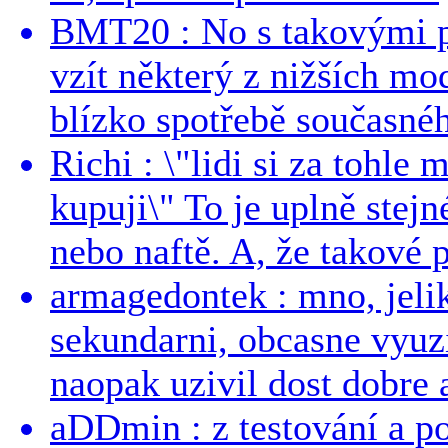
BMT20 : No s takovými p
vzít některý z nižších mo
blízko spotřebě současnéh
Richi : \"lidi si za tohle
kupuji\" To je uplně stejn
nebo naftě. A, že takové p
armagedontek : mno, jeli
sekundarni, obcasne vyuzi
naopak uzivil dost dobre a
aDDmin : z testování a pou