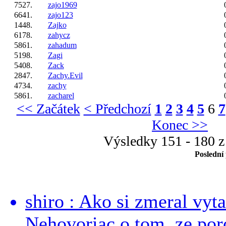
7527.
zajo1969
6641.
zajo123
1448.
Zajko
6178.
zahycz
5861.
zahadum
5198.
Zagi
5408.
Zack
2847.
Zachy.Evil
4734.
zachy
5861.
zacharel
<< Začátek
< Předchozí
1
2
3
4
5
6
7
Konec >>
Výsledky 151 - 180 z
Poslední
shiro : Ako si zmeral vyt
Nehovoriac o tom, ze por