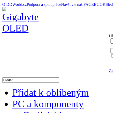
O DDWorld.cz
Podpora a spolupráce
Navštivte náš FACEBOOK
Sle
Už
Za
Přidat k oblíbeným
PC a komponenty