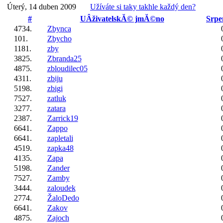
Úterý, 14 duben 2009
Užíváte si taky takhle každý den?
#
UÂživatelskĂ© jmĂ©no
Srpe
4734.
Zbynca
101.
Zbycho
1181.
zby
3825.
Zbranda25
4875.
zbloudilec05
4311.
zbiju
5198.
zbigi
7527.
zatluk
3277.
zatara
2387.
Zarrick19
6641.
Zappo
6641.
zapletali
4519.
zapka48
4135.
Zapa
5198.
Zander
7527.
Zamby
3444.
zaloudek
2774.
ŽaloDedo
6641.
Zakov
4875.
Zajoch