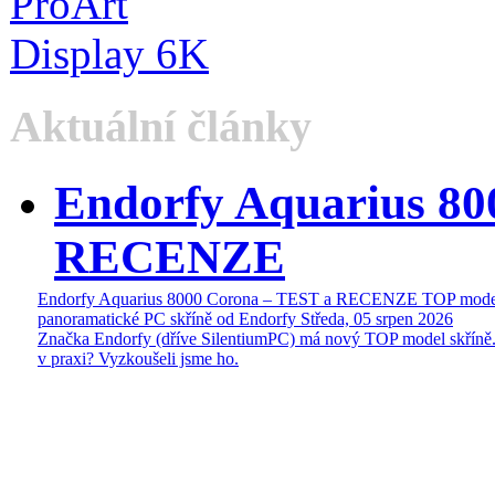
Aktuální články
Endorfy Aquarius 80
RECENZE
Endorfy Aquarius 8000 Corona – TEST a RECENZE TOP mode
panoramatické PC skříně od Endorfy
Středa, 05 srpen 2026
Značka Endorfy (dříve SilentiumPC) má nový TOP model skříně.
v praxi? Vyzkoušeli jsme ho.