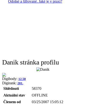
Odolné a šifrované. Jaké je v praxi?
Danik stránka profilu
Digibody:
12.50
Digirank:
281.
Shlédnutí
58370
Aktuální stav
OFFLINE
Členem od
03/25/2007 15:05:12