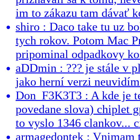
im to zákazu tam dávať ko
shiro : Daco take tu uz b
tych rokov. Potom Mac Pr
pripominal odpadkovy kos
aDDmin : ??? je stále v pl
jako herní verzi neuvidíme
Don_F3K3T3 : A kde je te
povedane slova) chiplet g
to vyslo 1346 clankov... ci
armagedontek : Vnimam to