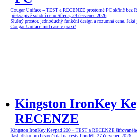
Cougar Uniface – TEST a RECENZE prostorné PC skříně bez 
překvapivě solidní cenu
Středa, 29 červenec 2026
Slušný prostor, jednoduchý funkční design a rozumná cena. Jaká 
Cougar Uniface mid case v praxi?
Kingston IronKey Ke
RECENZE
Kingston IronKey Keypad 200 – TEST a RECENZE šifrované
flash disku pro bezpečí dat na cesty
Pondělí, 27 červenec 2026