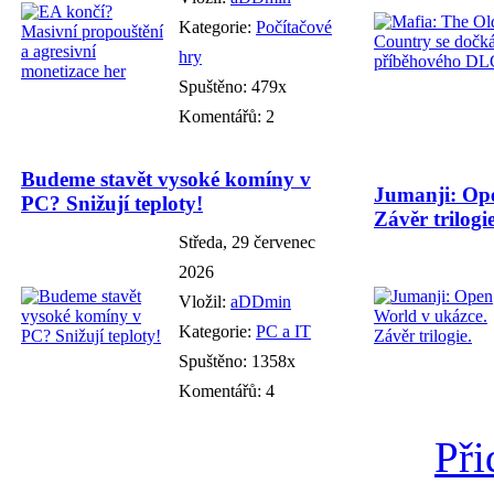
Kategorie:
Počítačové
hry
Spuštěno: 479x
Komentářů: 2
Budeme stavět vysoké komíny v
Jumanji: Ope
PC? Snižují teploty!
Závěr trilogie
Středa, 29 červenec
2026
Vložil:
aDDmin
Kategorie:
PC a IT
Spuštěno: 1358x
Komentářů: 4
Při