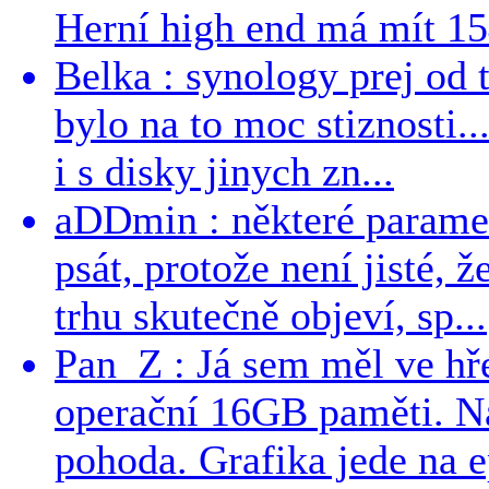
Herní high end má mít 15
Belka : synology prej od t
bylo na to moc stiznosti..
i s disky jinych zn...
aDDmin : některé parame
psát, protože není jisté, ž
trhu skutečně objeví, sp...
Pan_Z : Já sem měl ve hře
operační 16GB paměti. N
pohoda. Grafika jede na e