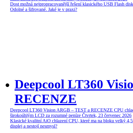
Dost možná nejpropracovanější řešení klasického USB Flash disk
Odolné a šifrované. Jaké je v praxi?
Deepcool LT360 Vis
RECENZE
Deepcool LT360 Vision ARGB – TEST a RECENZE CPU chlad
širokoúhlým LCD za rozumné peníze
Čtvrtek, 23 červenec 2026
Klasické kvalitní AiO chlazení CPU, které ma na bloku velký 4
displej a nestojí nesmysl?