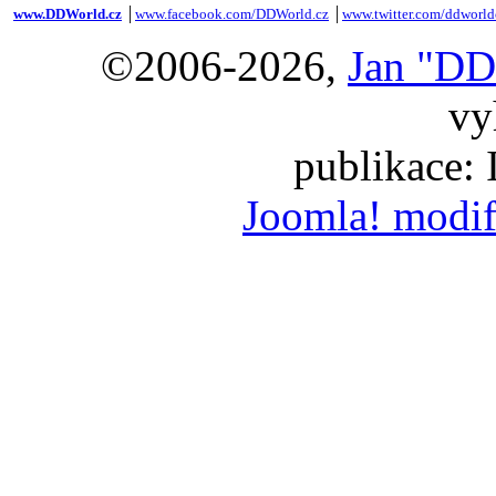
www.DDWorld.cz
│
www.facebook.com/DDWorld.cz
│
www.twitter.com/ddworld
©2006-2026,
Jan "DD
vy
publikace:
Joomla! modif