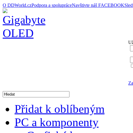
O DDWorld.cz
Podpora a spolupráce
Navštivte náš FACEBOOK
Sle
Už
Za
Přidat k oblíbeným
PC a komponenty