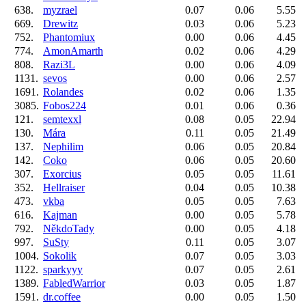
638.
myzrael
0.07
0.06
5.55
669.
Drewitz
0.03
0.06
5.23
752.
Phantomiux
0.00
0.06
4.45
774.
AmonAmarth
0.02
0.06
4.29
808.
Razi3L
0.00
0.06
4.09
1131.
sevos
0.00
0.06
2.57
1691.
Rolandes
0.02
0.06
1.35
3085.
Fobos224
0.01
0.06
0.36
121.
semtexxl
0.08
0.05
22.94
130.
Mára
0.11
0.05
21.49
137.
Nephilim
0.06
0.05
20.84
142.
Coko
0.06
0.05
20.60
307.
Exorcius
0.05
0.05
11.61
352.
Hellraiser
0.04
0.05
10.38
473.
vkba
0.05
0.05
7.63
616.
Kajman
0.00
0.05
5.78
792.
NěkdoTady
0.00
0.05
4.18
997.
SuSty
0.11
0.05
3.07
1004.
Sokolik
0.07
0.05
3.03
1122.
sparkyyy
0.07
0.05
2.61
1389.
FabledWarrior
0.03
0.05
1.87
1591.
dr.coffee
0.00
0.05
1.50