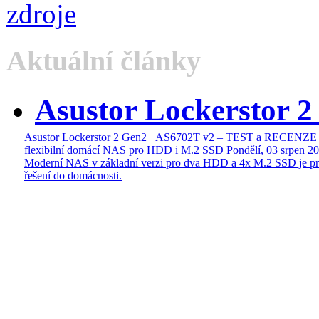
Aktuální články
Asustor Lockerstor 
Asustor Lockerstor 2 Gen2+ AS6702T v2 – TEST a RECENZE
flexibilní domácí NAS pro HDD i M.2 SSD
Pondělí, 03 srpen 2
Moderní NAS v základní verzi pro dva HDD a 4x M.2 SSD je pr
řešení do domácnosti.