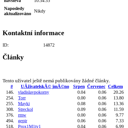
návštěva
10:34:35
Naposledy
Nikdy
aktualizováno
Kontaktní informace
ID:
14872
Články
Tento uživatel ještě nemá publikovány žádné články.
#
UÂživatelskĂ© jmĂ©no
Srpen
Červenec
Celkem
146.
vladislavpokorny
0.04
0.06
20.26
254.
Torr
0.00
0.06
13.80
255.
Mayki
0.08
0.06
13.36
308.
Streckol
0.09
0.06
11.59
376.
rmw
0.00
0.06
9.77
494.
gepir
0.06
0.06
7.33
518.
Prox1M1ty1
0.04
0.06
6.99