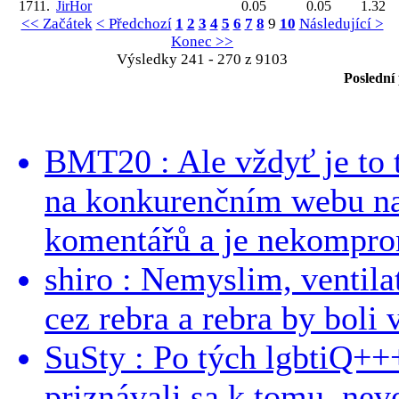
1711.
JirHor
0.05
0.05
1.32
<< Začátek
< Předchozí
1
2
3
4
5
6
7
8
9
10
Následující >
Konec >>
Výsledky 241 - 270 z 9103
Poslední
BMT20 : Ale vždyť je to 
na konkurenčním webu na 
komentářů a je nekomprom
shiro : Nemyslim, ventil
cez rebra a rebra by boli v
SuSty : Po tých lgbtiQ++
priznávali sa k tomu, nev