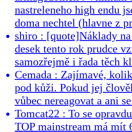
nastreleneho high endu js
doma nechtel (hlavne z pr
shiro : [quote]Náklady n
desek tento rok prudce vzr
samozřejmě i řada těch kl
Cemada : Zajímavé, kolika
pod kůži. Pokud jej člově
vůbec nereagovat a ani se 
Tomcat22 : To se opravdu
TOP mainstream má mít 