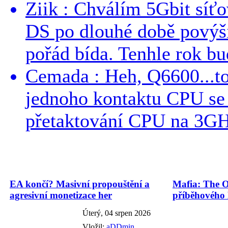
Ziik : Chválím 5Gbit síť
DS po dlouhé době povýši
pořád bída. Tenhle rok bud
Cemada : Heh, Q6600...t
jednoho kontaktu CPU s
přetaktování CPU na 3GHz
EA končí? Masivní propouštění a
Mafia: The O
agresivní monetizace her
příběhového
Úterý, 04 srpen 2026
Vložil:
aDDmin