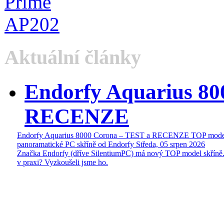
Aktuální články
Endorfy Aquarius 80
RECENZE
Endorfy Aquarius 8000 Corona – TEST a RECENZE TOP mode
panoramatické PC skříně od Endorfy
Středa, 05 srpen 2026
Značka Endorfy (dříve SilentiumPC) má nový TOP model skříně.
v praxi? Vyzkoušeli jsme ho.