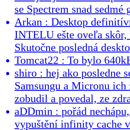
se Spectrem snad sedmé g
Arkan : Desktop definit
INTELU ešte oveľa skôr,
Skutočne posledná desktop
Tomcat22 : To bylo 640kB
shiro : hej ako posledne 
Samsungu a Micronu ich 
zobudil a povedal, ze zdra
aDDmin : pořád nechápu, 
vypuštění infinity cache v