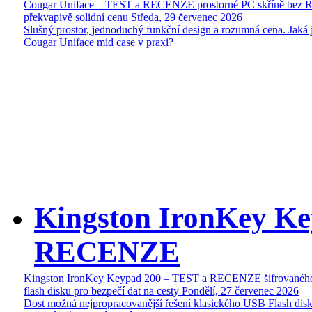
Cougar Uniface – TEST a RECENZE prostorné PC skříně bez 
překvapivě solidní cenu
Středa, 29 červenec 2026
Slušný prostor, jednoduchý funkční design a rozumná cena. Jaká 
Cougar Uniface mid case v praxi?
Kingston IronKey Ke
RECENZE
Kingston IronKey Keypad 200 – TEST a RECENZE šifrované
flash disku pro bezpečí dat na cesty
Pondělí, 27 červenec 2026
Dost možná nejpropracovanější řešení klasického USB Flash disk