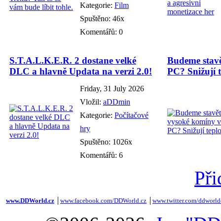
Kategorie:
Film
Spuštěno: 46x
Komentářů: 0
S.T.A.L.K.E.R. 2 dostane velké
Budeme stavě
DLC a hlavně Updata na verzi 2.0!
PC? Snižují t
Friday, 31 July 2026
Vložil:
aDDmin
Kategorie:
Počítačové
hry
Spuštěno: 1026x
Komentářů: 6
Při
www.DDWorld.cz
│
www.facebook.com/DDWorld.cz
│
www.twitter.com/ddworld