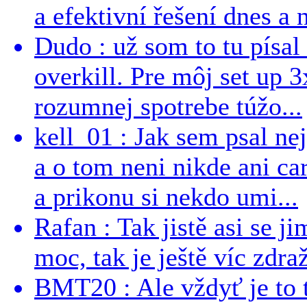
a efektivní řešení dnes a n
Dudo : už som to tu písal 
overkill. Pre môj set up 
rozumnej spotrebe túžo...
kell_01 : Jak sem psal ne
a o tom neni nikde ani ca
a prikonu si nekdo umi...
Rafan : Tak jistě asi se j
moc, tak je ještě víc zdraž
BMT20 : Ale vždyť je to 