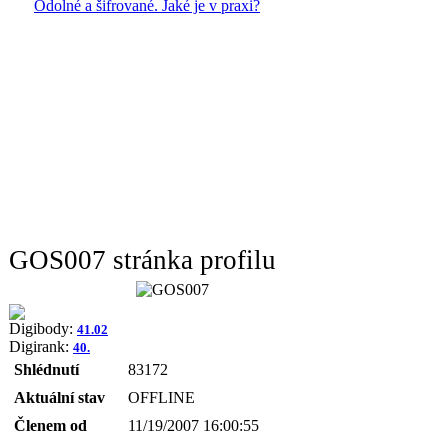
Odolné a šifrované. Jaké je v praxi?
GOS007 stránka profilu
Digibody:
41.02
Digirank:
40.
Shlédnutí
83172
Aktuální stav
OFFLINE
Členem od
11/19/2007 16:00:55