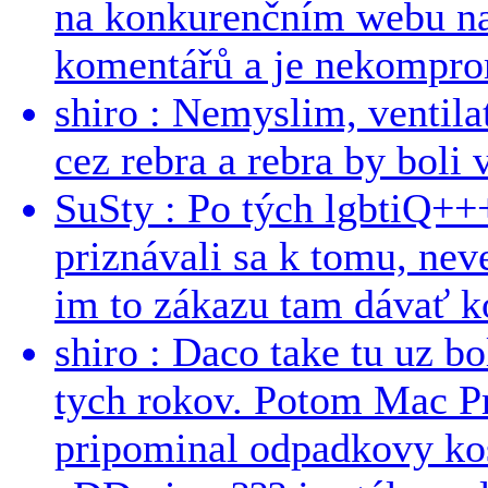
na konkurenčním webu na 
komentářů a je nekomprom
shiro : Nemyslim, ventil
cez rebra a rebra by boli v
SuSty : Po tých lgbtiQ++
priznávali sa k tomu, nev
im to zákazu tam dávať ko
shiro : Daco take tu uz b
tych rokov. Potom Mac Pr
pripominal odpadkovy kos