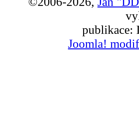
©2006-2026,
Jan "DD
vy
publikace:
Joomla! modif