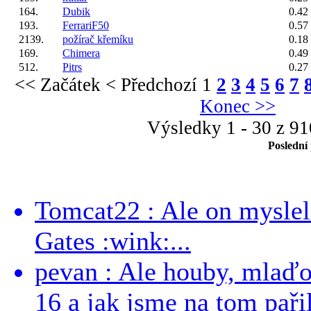
164.
Dubik
0.42
193.
FerrariF50
0.57
2139.
požírač křemíku
0.18
169.
Chimera
0.49
512.
Pitrs
0.27
<< Začátek
< Předchozí
1
2
3
4
5
6
7
Konec >>
Výsledky 1 - 30 z 9
Poslední
Tomcat22 : Ale on myslel 
Gates :wink:...
pevan : Ale houby, mlaď
16 a jak jsme na tom pařil