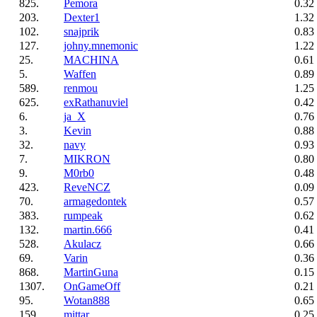
825.
Pemora
0.32
203.
Dexter1
1.32
102.
snajprik
0.83
127.
johny.mnemonic
1.22
25.
MACHINA
0.61
5.
Waffen
0.89
589.
renmou
1.25
625.
exRathanuviel
0.42
6.
ja_X
0.76
3.
Kevin
0.88
32.
navy
0.93
7.
MIKRON
0.80
9.
M0rb0
0.48
423.
ReveNCZ
0.09
70.
armagedontek
0.57
383.
rumpeak
0.62
132.
martin.666
0.41
528.
Akulacz
0.66
69.
Varin
0.36
868.
MartinGuna
0.15
1307.
OnGameOff
0.21
95.
Wotan888
0.65
159.
mittar
0.25