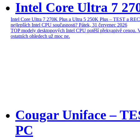
Intel Core Ultra 7 27
Intel Core Ultra 7 270K Plus a Ultra 5 250K Plus – TEST a R
nejlepších Intel CPU současnosti?
Pátek, 31 červenec 2026
TOP modely desktopových Intel CPU potěší překvapivě cenou. 
ostatních ohledech už moc ne.
Cougar Uniface – T
PC