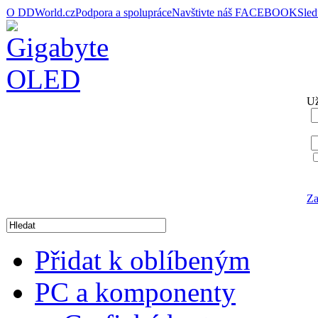
O DDWorld.cz
Podpora a spolupráce
Navštivte náš FACEBOOK
Sle
Už
Za
Přidat k oblíbeným
PC a komponenty