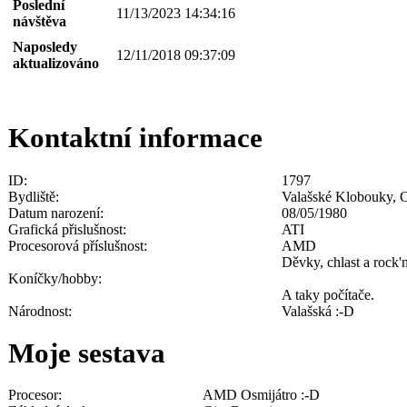
Poslední
11/13/2023 14:34:16
návštěva
Naposledy
12/11/2018 09:37:09
aktualizováno
Kontaktní informace
ID:
1797
Bydliště:
Valašské Klobouky, 
Datum narození:
08/05/1980
Grafická přislušnost:
ATI
Procesorová příslušnost:
AMD
Děvky, chlast a rock'n'
Koníčky/hobby:
A taky počítače.
Národnost:
Valašská :-D
Moje sestava
Procesor:
AMD Osmijátro :-D