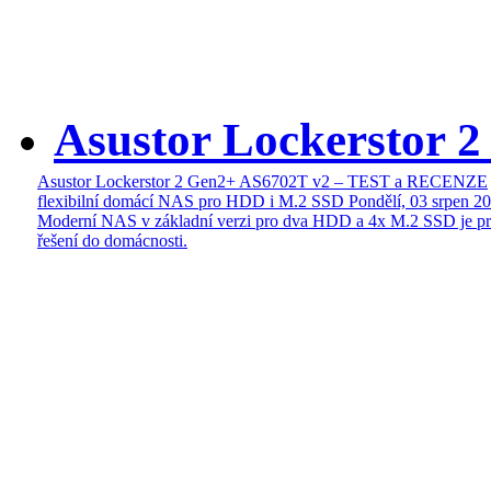
Asustor Lockerstor 
Asustor Lockerstor 2 Gen2+ AS6702T v2 – TEST a RECENZE
flexibilní domácí NAS pro HDD i M.2 SSD
Pondělí, 03 srpen 2
Moderní NAS v základní verzi pro dva HDD a 4x M.2 SSD je pr
řešení do domácnosti.