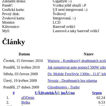
Základní deska:
GigaByte :-)
Paměť:
Vcelku ještě slouží :-P
Grafická karta:
Už není integrovaná :-)
Pevný disk:
Švábový
Zvuková karta:
Integrovaná. :-)
Monitor:
LCD
Klávesnice:
Barevně svítící
Myš:
Laserová a taky barevně svítící
Články
Datum
Název
Čtvrtek, 15 červenec 2010
Warsow - Komiksový deathmatch zcel
Pondělí, 31 květen 2010
Jak nastartovat auto pomocí 500W zdr
Středa, 03 červen 2009
Dr. Mobile FreeStyle 1300n - 11.6" le
Úterý, 19 květen 2009
Nexuiz - Deathmatch hra zdarma
Pondělí, 27 duben 2009
Ghostbusters - Trailer
#
UÂživatelskĂ© jmĂ©no
Srpen
1.
aDDmin
62.24
2.
Belka
6.53