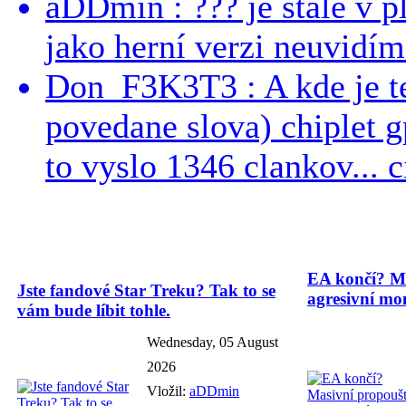
aDDmin : ??? je stále v pl
jako herní verzi neuvidíme
Don_F3K3T3 : A kde je te
povedane slova) chiplet g
to vyslo 1346 clankov... ci
EA končí? Ma
Jste fandové Star Treku? Tak to se
agresivní mon
vám bude líbit tohle.
Wednesday, 05 August
2026
Vložil:
aDDmin