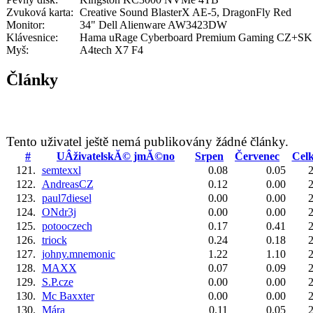
Zvuková karta:
Creative Sound BlasterX AE-5, DragonFly Red
Monitor:
34" Dell Alienware AW3423DW
Klávesnice:
Hama uRage Cyberboard Premium Gaming CZ+SK
Myš:
A4tech X7 F4
Články
Tento uživatel ještě nemá publikovány žádné články.
#
UÂživatelskĂ© jmĂ©no
Srpen
Červenec
Cel
121.
semtexxl
0.08
0.05
2
122.
AndreasCZ
0.12
0.00
2
123.
paul7diesel
0.00
0.00
2
124.
ONdr3j
0.00
0.00
2
125.
potooczech
0.17
0.41
2
126.
triock
0.24
0.18
2
127.
johny.mnemonic
1.22
1.10
2
128.
MAXX
0.07
0.09
2
129.
S.P.cze
0.00
0.00
2
130.
Mc Baxxter
0.00
0.00
2
130.
Mára
0.11
0.05
2