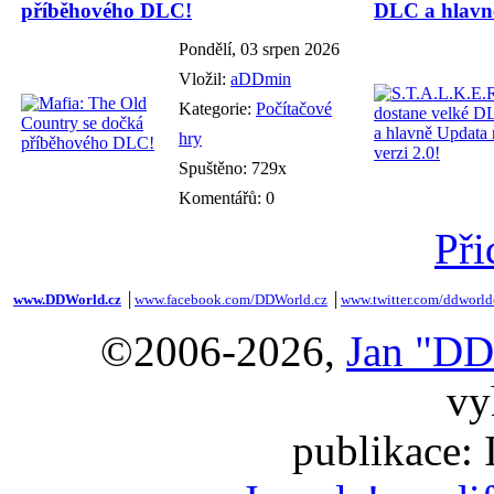
příběhového DLC!
DLC a hlavně
Pondělí, 03 srpen 2026
Vložil:
aDDmin
Kategorie:
Počítačové
hry
Spuštěno: 729x
Komentářů: 0
Při
www.DDWorld.cz
│
www.facebook.com/DDWorld.cz
│
www.twitter.com/ddworld
©2006-2026,
Jan "DD
vy
publikace: