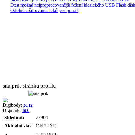
Dost možná nejpropracovanější řešení klasického USB Flash disk
Odolné a šifrované. Jaké je v praxi?
snajprik stránka profilu
Digibody:
26.12
Digirank:
102.
Shlédnutí
77994
Aktuální stav
OFFLINE
04/07/2008