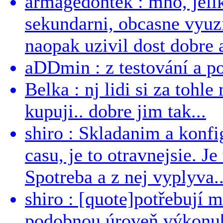
armagedontek : mno, jeli
sekundarni, obcasne vyuzi
naopak uzivil dost dobre a
aDDmin : z testování a pou
Belka : nj lidi si za tohl
kupuji.. dobre jim tak...
shiro : Skladanim a konfi
casu, je to otravnejsie. Je
Spotreba a z nej vyplyva..
shiro : [quote]potřebují 
podobnou úroveň výkonu[/