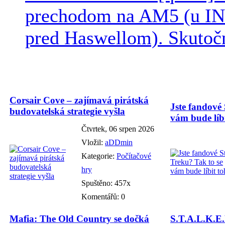
prechodom na AM5 (u INT
pred Haswellom). Skutočn
Corsair Cove – zajímavá pirátská
Jste fandové 
budovatelská strategie vyšla
vám bude líbi
Čtvrtek, 06 srpen 2026
Vložil:
aDDmin
Kategorie:
Počítačové
hry
Spuštěno: 457x
Komentářů: 0
Mafia: The Old Country se dočká
S.T.A.L.K.E.