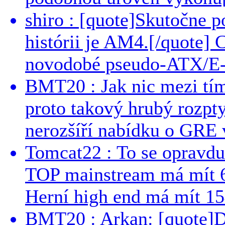
shiro : [quote]Skutočne 
histórii je AM4.[/quote]
novodobé pseudo-ATX/E-
BMT20 : Jak nic mezi tí
proto takový hrubý rozpt
nerozšíří nabídku o GRE v
Tomcat22 : To se opravdu
TOP mainstream má mít 
Herní high end má mít 15
BMT20 : Arkan: [quote]De