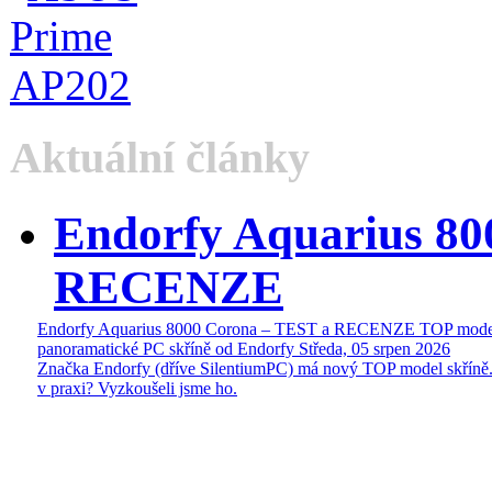
Aktuální články
Endorfy Aquarius 80
RECENZE
Endorfy Aquarius 8000 Corona – TEST a RECENZE TOP mode
panoramatické PC skříně od Endorfy
Středa, 05 srpen 2026
Značka Endorfy (dříve SilentiumPC) má nový TOP model skříně.
v praxi? Vyzkoušeli jsme ho.