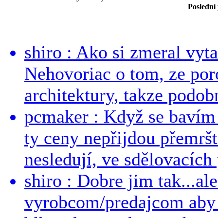
Poslední
shiro : Ako si zmeral vyt
Nehovoriac o tom, ze por
architektury, takze podob
pcmaker : Když se bavím
ty ceny nepřijdou přemršt
nesledují, ve sdělovacích 
shiro : Dobre jim tak...al
vyrobcom/predajcom aby z