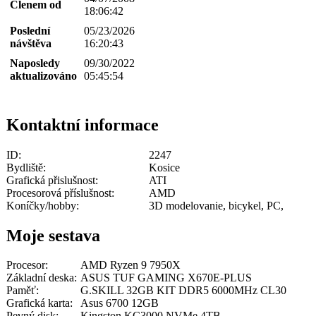
Členem od
18:06:42
Poslední
05/23/2026
návštěva
16:20:43
Naposledy
09/30/2022
aktualizováno
05:45:54
Kontaktní informace
ID:
2247
Bydliště:
Kosice
Grafická přislušnost:
ATI
Procesorová příslušnost:
AMD
Koníčky/hobby:
3D modelovanie, bicykel, PC,
Moje sestava
Procesor:
AMD Ryzen 9 7950X
Základní deska:
ASUS TUF GAMING X670E-PLUS
Paměť:
G.SKILL 32GB KIT DDR5 6000MHz CL30
Grafická karta:
Asus 6700 12GB
Pevný disk:
Kingston KC3000 NVMe 4TB