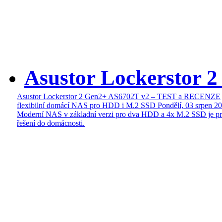
Asustor Lockerstor 
Asustor Lockerstor 2 Gen2+ AS6702T v2 – TEST a RECENZE
flexibilní domácí NAS pro HDD i M.2 SSD
Pondělí, 03 srpen 2
Moderní NAS v základní verzi pro dva HDD a 4x M.2 SSD je pr
řešení do domácnosti.