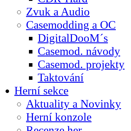
Zvuk a Audio
Casemodding a OC
DigitalDooM´s
Casemod. návody
Casemod. projekty
Taktování
Herní sekce
Aktuality a Novinky
Herní konzole
Recenze her