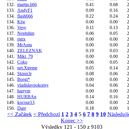
132.
martin.666
0.41
0.68
2
133.
AndyF1
0.09
0.16
2
134.
flash666
0.22
0.24
2
134.
Kiw
0.00
0.00
2
136.
Vesy
0.11
0.13
2
137.
Nephilim
0.06
0.05
2
138.
rigix
0.00
0.00
2
139.
MrAmu
0.00
0.00
2
140.
ZELEZNAK
0.19
0.03
2
141.
Miki_79
0.00
0.00
2
142.
Coko
0.06
0.05
2
143.
net.Xtreme
0.05
0.14
2
144.
Skinn3r
0.08
0.06
2
145.
Borgi*
0.00
0.00
2
146.
vladislavpokorny
0.04
0.06
2
147.
harrym
0.00
0.00
2
148.
HURBAn
0.14
0.16
2
149.
kocour13
0.00
0.00
2
150.
Dare
0.18
0.00
1
<< Začátek
< Předchozí
1
2
3
4
5
6
7
8
9
10
Následují
Konec >>
Výsledky 121 - 150 z 9103