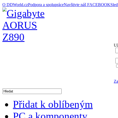
O DDWorld.cz
Podpora a spolupráce
Navštivte náš FACEBOOK
Sle
Už
Za
Přidat k oblíbeným
PC a komponenty