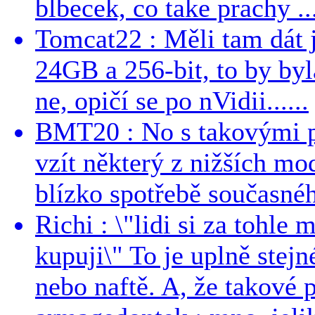
blbecek, co take prachy ..
Tomcat22 : Měli tam dát 
24GB a 256-bit, to by byla
ne, opičí se po nVidii......
BMT20 : No s takovými p
vzít některý z nižších mo
blízko spotřebě současnéh
Richi : \"lidi si za tohle
kupuji\" To je uplně stejn
nebo naftě. A, že takové p