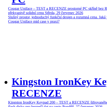
Cougar Uniface – TEST a RECENZE prostorné PC skříně bez 
překvapivě solidní cenu
Středa, 29 červenec 2026
Slušný prostor, jednoduchý funkční design a rozumná cena. Jaká 
Cougar Uniface mid case v praxi?
Kingston IronKey Ke
RECENZE
Kingston IronKey Keypad 200 – TEST a RECENZE šifrované
flash disku pro bezpečí dat na cesty
Pondělí, 27 červenec 2026