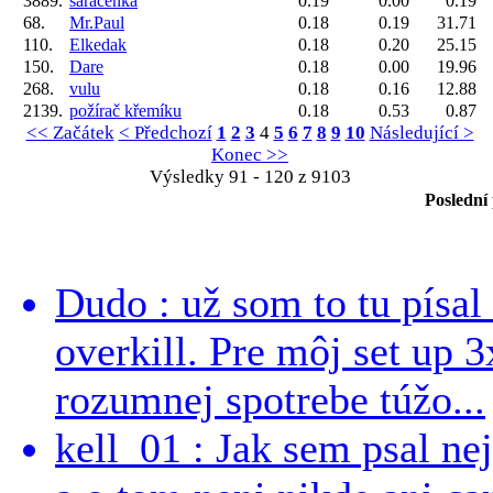
3889.
saracenka
0.19
0.00
0.19
68.
Mr.Paul
0.18
0.19
31.71
110.
Elkedak
0.18
0.20
25.15
150.
Dare
0.18
0.00
19.96
268.
vulu
0.18
0.16
12.88
2139.
požírač křemíku
0.18
0.53
0.87
<< Začátek
< Předchozí
1
2
3
4
5
6
7
8
9
10
Následující >
Konec >>
Výsledky 91 - 120 z 9103
Poslední
Dudo : už som to tu písal 
overkill. Pre môj set up 
rozumnej spotrebe túžo...
kell_01 : Jak sem psal ne