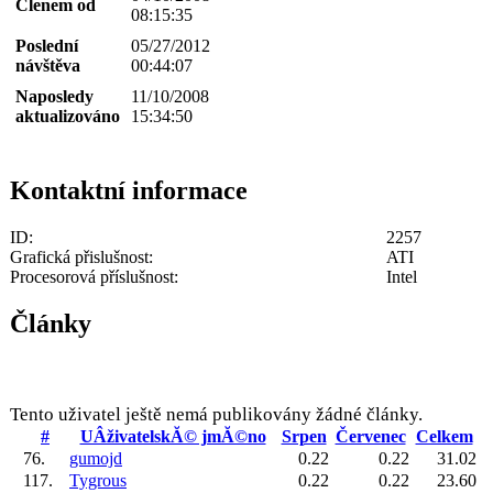
Členem od
08:15:35
Poslední
05/27/2012
návštěva
00:44:07
Naposledy
11/10/2008
aktualizováno
15:34:50
Kontaktní informace
ID:
2257
Grafická přislušnost:
ATI
Procesorová příslušnost:
Intel
Články
Tento uživatel ještě nemá publikovány žádné články.
#
UÂživatelskĂ© jmĂ©no
Srpen
Červenec
Celkem
76.
gumojd
0.22
0.22
31.02
117.
Tygrous
0.22
0.22
23.60