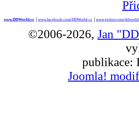
Při
www.DDWorld.cz
│
www.facebook.com/DDWorld.cz
│
www.twitter.com/ddworld
©2006-2026,
Jan "DD
vy
publikace:
Joomla! modif