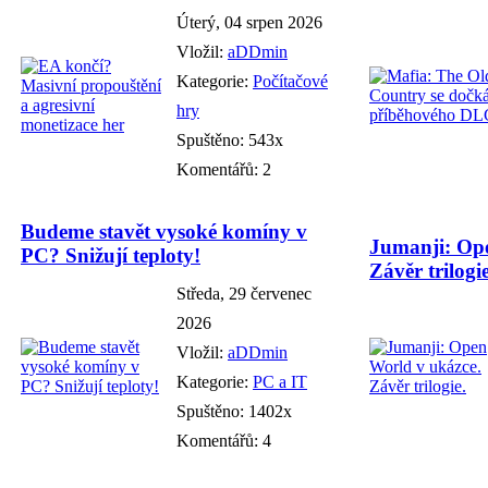
Úterý, 04 srpen 2026
Vložil:
aDDmin
Kategorie:
Počítačové
hry
Spuštěno: 543x
Komentářů: 2
Budeme stavět vysoké komíny v
Jumanji: Ope
PC? Snižují teploty!
Závěr trilogie
Středa, 29 červenec
2026
Vložil:
aDDmin
Kategorie:
PC a IT
Spuštěno: 1402x
Komentářů: 4