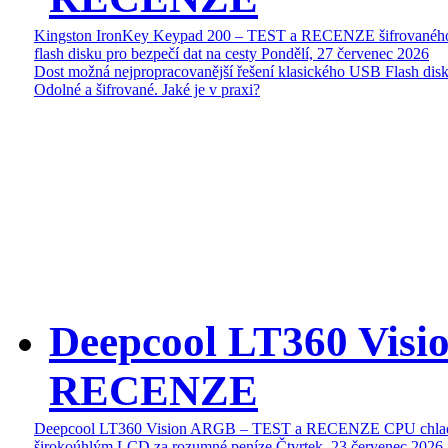
Kingston IronKey Keypad 200 – TEST a RECENZE šifrované
flash disku pro bezpečí dat na cesty
Pondělí, 27 červenec 2026
Dost možná nejpropracovanější řešení klasického USB Flash disk
Odolné a šifrované. Jaké je v praxi?
Deepcool LT360 Vis
RECENZE
Deepcool LT360 Vision ARGB – TEST a RECENZE CPU chlad
širokoúhlým LCD za rozumné peníze
Čtvrtek, 23 červenec 2026