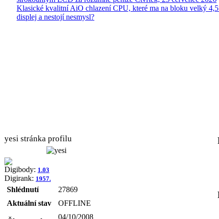
Klasické kvalitní AiO chlazení CPU, které ma na bloku velký 4
displej a nestojí nesmysl?
yesi stránka profilu
Digibody:
1.03
Digirank:
1957.
Shlédnutí
27869
Aktuální stav
OFFLINE
04/10/2008