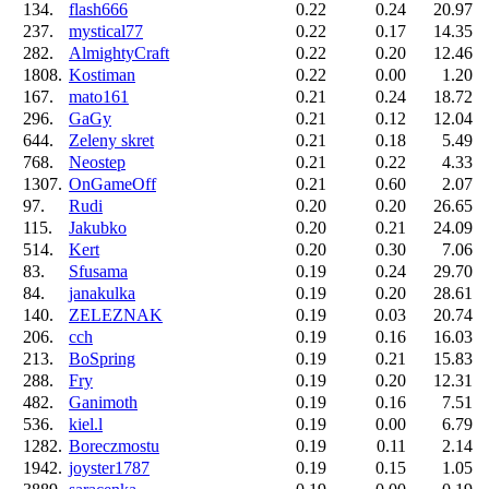
134.
flash666
0.22
0.24
20.97
237.
mystical77
0.22
0.17
14.35
282.
AlmightyCraft
0.22
0.20
12.46
1808.
Kostiman
0.22
0.00
1.20
167.
mato161
0.21
0.24
18.72
296.
GaGy
0.21
0.12
12.04
644.
Zeleny skret
0.21
0.18
5.49
768.
Neostep
0.21
0.22
4.33
1307.
OnGameOff
0.21
0.60
2.07
97.
Rudi
0.20
0.20
26.65
115.
Jakubko
0.20
0.21
24.09
514.
Kert
0.20
0.30
7.06
83.
Sfusama
0.19
0.24
29.70
84.
janakulka
0.19
0.20
28.61
140.
ZELEZNAK
0.19
0.03
20.74
206.
cch
0.19
0.16
16.03
213.
BoSpring
0.19
0.21
15.83
288.
Fry
0.19
0.20
12.31
482.
Ganimoth
0.19
0.16
7.51
536.
kiel.l
0.19
0.00
6.79
1282.
Boreczmostu
0.19
0.11
2.14
1942.
joyster1787
0.19
0.15
1.05