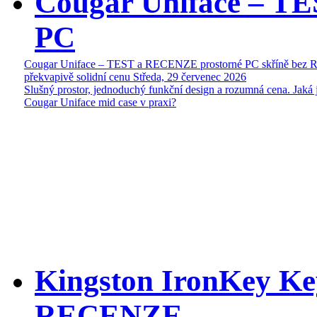
Cougar Uniface – T
PC
Cougar Uniface – TEST a RECENZE prostorné PC skříně bez 
překvapivě solidní cenu
Středa, 29 červenec 2026
Slušný prostor, jednoduchý funkční design a rozumná cena. Jaká 
Cougar Uniface mid case v praxi?
Kingston IronKey Ke
RECENZE