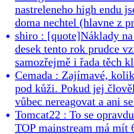
nastreleneho high endu js
doma nechtel (hlavne z pr
shiro : [quote]Náklady n
desek tento rok prudce vzr
samozřejmě i řada těch kl
Cemada : Zajímavé, kolika
pod kůži. Pokud jej člově
vůbec nereagovat a ani se 
Tomcat22 : To se opravdu
TOP mainstream má mít 