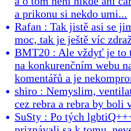
a o tom neni nikde ani ca
a prikonu si nekdo umi...
Rafan : Tak jistě asi se j
moc, tak je ještě víc zdraž
BMT20 : Ale vždyť je to 
na konkurenčním webu na 
komentářů a je nekomprom
shiro : Nemyslim, ventil
cez rebra a rebra by boli v
SuSty : Po tých lgbtiQ++
priznávali sa k tomu, nev