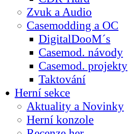
Zvuk a Audio
Casemodding a OC
DigitalDooM´s
Casemod. návody
Casemod. projekty
Taktování
Herní sekce
Aktuality a Novinky
Herní konzole
Recenze her