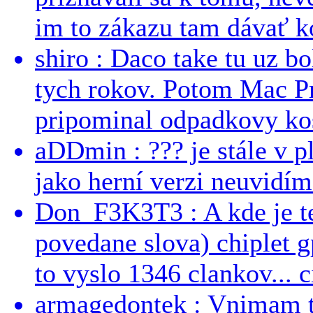
im to zákazu tam dávať ko
shiro : Daco take tu uz b
tych rokov. Potom Mac Pr
pripominal odpadkovy kos
aDDmin : ??? je stále v pl
jako herní verzi neuvidíme
Don_F3K3T3 : A kde je te
povedane slova) chiplet g
to vyslo 1346 clankov... ci
armagedontek : Vnimam to