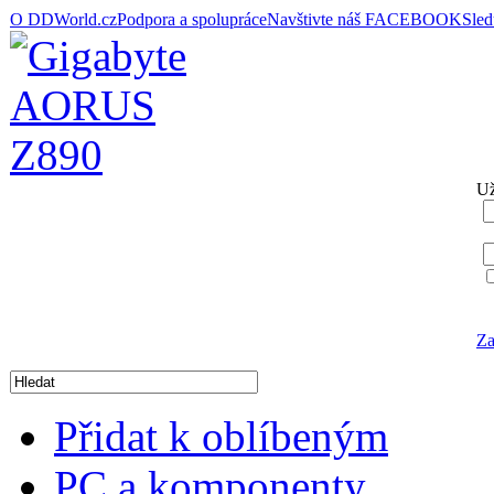
O DDWorld.cz
Podpora a spolupráce
Navštivte náš FACEBOOK
Sle
Už
Za
Přidat k oblíbeným
PC a komponenty