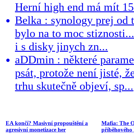
Herní high end má mít 15
Belka : synology prej od t
bylo na to moc stiznosti..
i s disky jinych zn...
aDDmin : některé parame
psát, protože není jisté, ž
trhu skutečně objeví, sp...
EA končí? Masivní propouštění a
Mafia: The O
agresivní monetizace her
příběhového