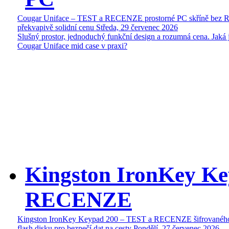
Cougar Uniface – TEST a RECENZE prostorné PC skříně bez 
překvapivě solidní cenu
Středa, 29 červenec 2026
Slušný prostor, jednoduchý funkční design a rozumná cena. Jaká 
Cougar Uniface mid case v praxi?
Kingston IronKey Ke
RECENZE
Kingston IronKey Keypad 200 – TEST a RECENZE šifrované
flash disku pro bezpečí dat na cesty
Pondělí, 27 červenec 2026