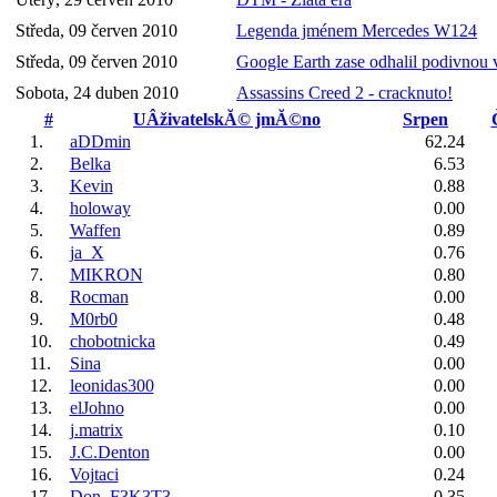
Středa, 09 červen 2010
Legenda jménem Mercedes W124
Středa, 09 červen 2010
Google Earth zase odhalil podivnou 
Sobota, 24 duben 2010
Assassins Creed 2 - cracknuto!
#
UÂživatelskĂ© jmĂ©no
Srpen
1.
aDDmin
62.24
2.
Belka
6.53
3.
Kevin
0.88
4.
holoway
0.00
5.
Waffen
0.89
6.
ja_X
0.76
7.
MIKRON
0.80
8.
Rocman
0.00
9.
M0rb0
0.48
10.
chobotnicka
0.49
11.
Sina
0.00
12.
leonidas300
0.00
13.
elJohno
0.00
14.
j.matrix
0.10
15.
J.C.Denton
0.00
16.
Vojtaci
0.24
17.
Don_F3K3T3
0.35