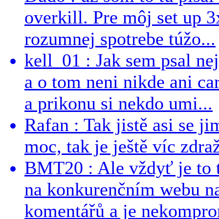
overkill. Pre môj set up 
rozumnej spotrebe túžo...
kell_01 : Jak sem psal ne
a o tom neni nikde ani ca
a prikonu si nekdo umi...
Rafan : Tak jistě asi se j
moc, tak je ještě víc zdraž
BMT20 : Ale vždyť je to 
na konkurenčním webu na 
komentářů a je nekomprom