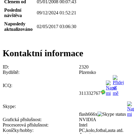
Členem od
05/01/2008 00:07:43
Poslední
09/12/2024 01:52:21
návštěva
Naposledy
02/05/2017 03:06:30
aktualizováno
Kontaktní informace
ID:
2320
Bydliště:
Plzensko
ICQ:
311332767
Skype:
flash666x
Grafická přislušnost:
NVIDIA
Procesorová příslušnost:
Intel
Koníčky/hobby:
PC,kolo,fotbal,auta atd.