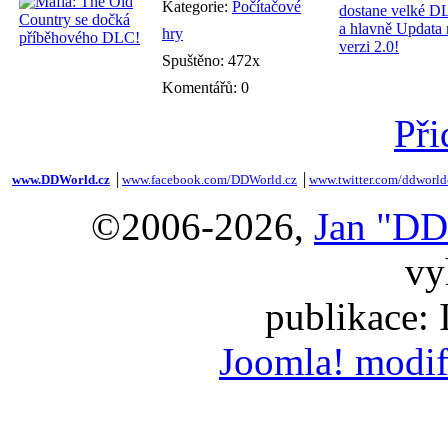
Kategorie:
Počítačové
hry
Spuštěno: 472x
Komentářů: 0
Při
www.DDWorld.cz
│
www.facebook.com/DDWorld.cz
│
www.twitter.com/ddworld
©2006-2026,
Jan "DD
vy
publikace:
Joomla! modif