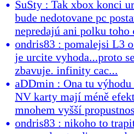
SuSty : Tak xbox konci ur
bude nedotovane pc post
nepredajú ani polku toho c
ondris83 : pomalejsi L3 o
je urcite vyhoda...proto 
zbavuje. infinity cac...
aDDmin : Ona tu výhodu a
NV karty mají méně efekt
mnohem vyšší propustnost
ondris83 : nikoho to trapi