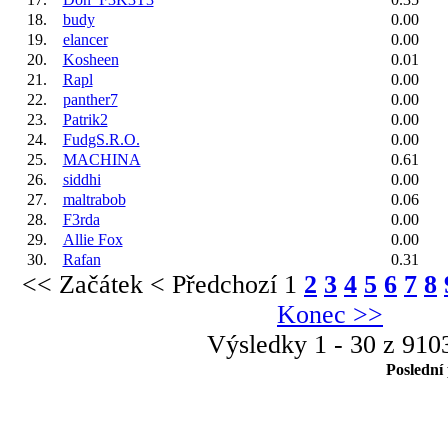
18.
budy
0.00
19.
elancer
0.00
20.
Kosheen
0.01
21.
Rapl
0.00
22.
panther7
0.00
23.
Patrik2
0.00
24.
FudgS.R.O.
0.00
25.
MACHINA
0.61
26.
siddhi
0.00
27.
maltrabob
0.06
28.
F3rda
0.00
29.
Allie Fox
0.00
30.
Rafan
0.31
<< Začátek
< Předchozí
1
2
3
4
5
6
7
8
Konec >>
Výsledky 1 - 30 z 910
Poslední