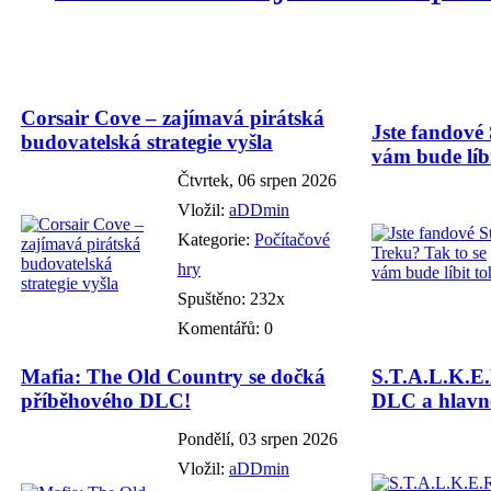
Corsair Cove – zajímavá pirátská
Jste fandové 
budovatelská strategie vyšla
vám bude líbi
Čtvrtek, 06 srpen 2026
Vložil:
aDDmin
Kategorie:
Počítačové
hry
Spuštěno: 232x
Komentářů: 0
Mafia: The Old Country se dočká
S.T.A.L.K.E.
příběhového DLC!
DLC a hlavně
Pondělí, 03 srpen 2026
Vložil:
aDDmin