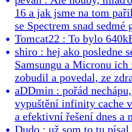
16 a jak jsme na tom pařil
se Spectrem snad sedmé g
Tomcat22 : To bylo 640kB
shiro : hej ako posledne 
Samsungu a Micronu ich 
zobudil a povedal, ze zdra
aDDmin : pořád nechápu, 
vypuštění infinity cache v
a efektivní řešení dnes a n
Dudo : už som to tu písal 