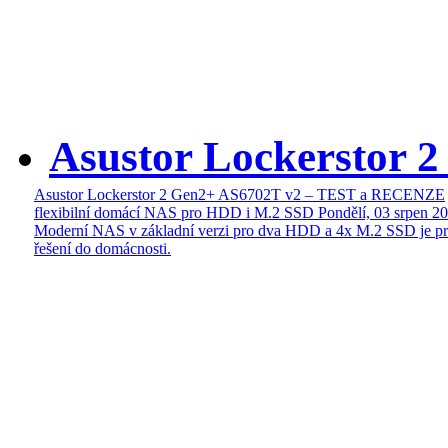
Asustor Lockerstor 
Asustor Lockerstor 2 Gen2+ AS6702T v2 – TEST a RECENZE
flexibilní domácí NAS pro HDD i M.2 SSD
Pondělí, 03 srpen 2
Moderní NAS v základní verzi pro dva HDD a 4x M.2 SSD je pr
řešení do domácnosti.