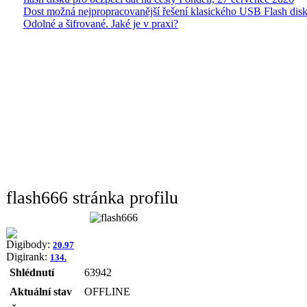
Dost možná nejpropracovanější řešení klasického USB Flash disk
Odolné a šifrované. Jaké je v praxi?
flash666 stránka profilu
Digibody:
20.97
Digirank:
134.
Shlédnutí
63942
Aktuální stav
OFFLINE