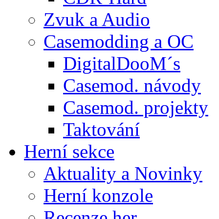
Zvuk a Audio
Casemodding a OC
DigitalDooM´s
Casemod. návody
Casemod. projekty
Taktování
Herní sekce
Aktuality a Novinky
Herní konzole
Recenze her