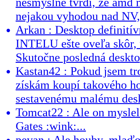
nesmyslne tvrdi, ze amd m
nejakou vyhodou nad NV, 
Arkan : Desktop definit
INTELU ešte oveľa skôr,
Skutočne posledná desktop
Kastan42 : Pokud jsem tro
získám koupí takového h
sestavenému malému deskt
Tomcat22 : Ale on myslel 
Gates :wink:...
pevan : Ale houby, mlaď