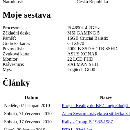
Národnost:
Česká Republika
Moje sestava
Procesor:
I5 4690k 4.2GHz
Základní deska:
MSI GAMING 5
Paměť:
16GB Crucial Balistix
Grafická karta:
GTX970
Pevný disk:
500GB SSD + 1TB SSHD
Zvuková karta:
ASUS XONAR
Monitor:
22 LCD FHD
Klávesnice:
ZALMAN SHIT
Myš:
Logitech G600
Články
Datum
Název
Neděle, 07 listopad 2010
Project Reality do BF2 - nejreálnější 
Sobota, 31 červenec 2010
Alien Swarm - návyková střílečka z
Sobota, 17 červenec 2010
Rally - Group B 1982-1987
Úterý, 29 červen 2010
DTM - Zlatá éra