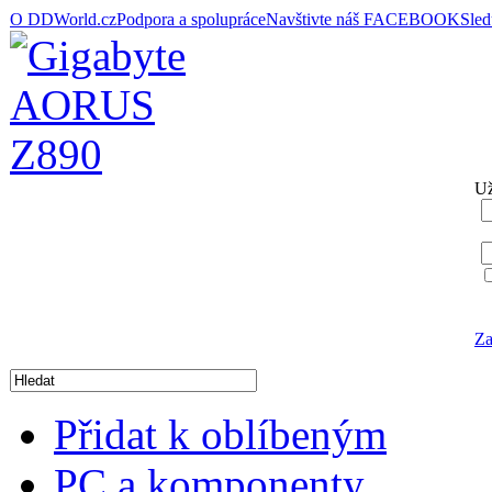
O DDWorld.cz
Podpora a spolupráce
Navštivte náš FACEBOOK
Sle
Už
Za
Přidat k oblíbeným
PC a komponenty