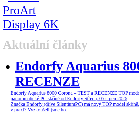
Aktuální články
Endorfy Aquarius 80
RECENZE
Endorfy Aquarius 8000 Corona – TEST a RECENZE TOP mode
panoramatické PC skříně od Endorfy
Středa, 05 srpen 2026
Značka Endorfy (dříve SilentiumPC) má nový TOP model skříně.
v praxi? Vyzkoušeli jsme ho.