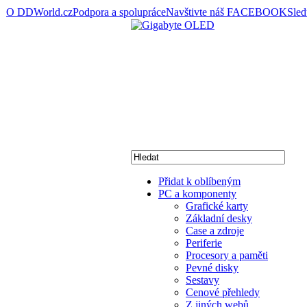
O DDWorld.cz
Podpora a spolupráce
Navštivte náš FACEBOOK
Sle
Přidat k oblíbeným
PC a komponenty
Grafické karty
Základní desky
Case a zdroje
Periferie
Procesory a paměti
Pevné disky
Sestavy
Cenové přehledy
Z jiných webů