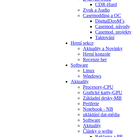
CDR-Hard
Zvuk a Audio
Casemodding a OC
DigitalDooM´s
Casemod. návody
Casemod. projekty
Taktování
Herní sekce
Aktuality a Novinky
Herní konzole
Recenze her
Software
Linux
Windows
Aktuality
Procesory-CPU
Grafické karty-GPU
Základní desky-MB
Periferie
Notebook - NB
ukládání dat-média
Software
Aktuality
Články o webu
Reklama a PR