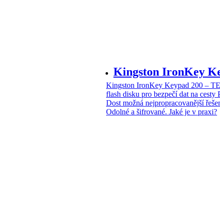
Kingston IronKey 
Kingston IronKey Keypad 200 – 
flash disku pro bezpečí dat na cesty
Dost možná nejpropracovanější řeše
Odolné a šifrované. Jaké je v praxi?