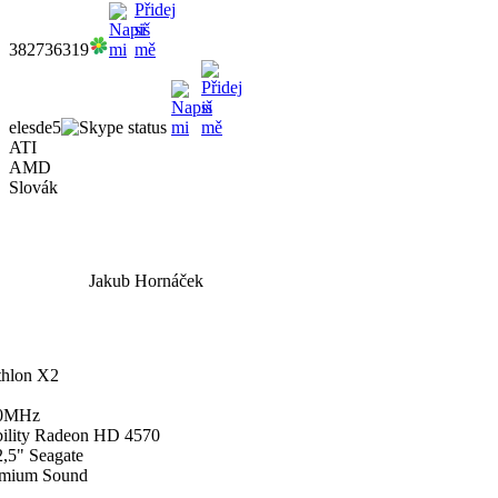
382736319
elesde5
ATI
AMD
Slovák
Jakub Hornáček
hlon X2
0MHz
ility Radeon HD 4570
,5" Seagate
mium Sound