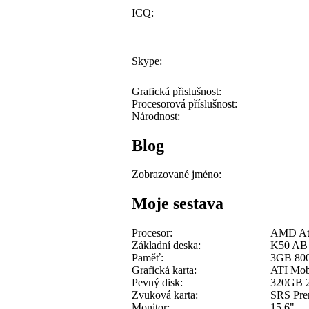
ICQ:
Skype:
Grafická přislušnost:
Procesorová příslušnost:
Národnost:
Blog
Zobrazované jméno:
Moje sestava
Procesor:
AMD At
Základní deska:
K50 AB
Paměť:
3GB 80
Grafická karta:
ATI Mob
Pevný disk:
320GB 2
Zvuková karta:
SRS Pre
Monitor:
15.6"