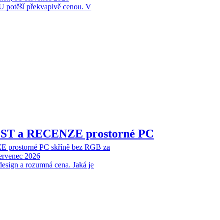
 potěší překvapivě cenou. V
EST a RECENZE prostorné PC
 prostorné PC skříně bez RGB za
červenec 2026
design a rozumná cena. Jaká je