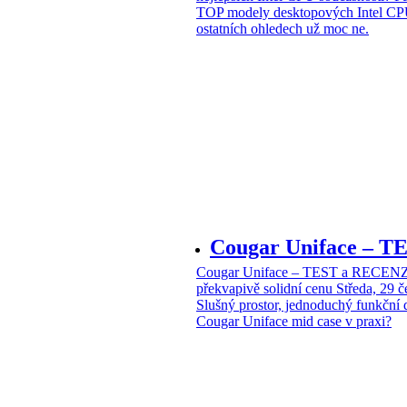
TOP modely desktopových Intel CPU
ostatních ohledech už moc ne.
Cougar Uniface – T
Cougar Uniface – TEST a RECENZE
překvapivě solidní cenu
Středa, 29 
Slušný prostor, jednoduchý funkční 
Cougar Uniface mid case v praxi?