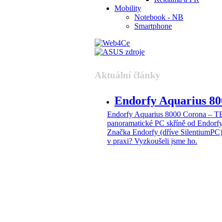
Mobility
Notebook - NB
Smartphone
Aktuální články
Endorfy Aquarius 
Endorfy Aquarius 8000 Corona –
panoramatické PC skříně od Endorf
Značka Endorfy (dříve SilentiumPC)
v praxi? Vyzkoušeli jsme ho.