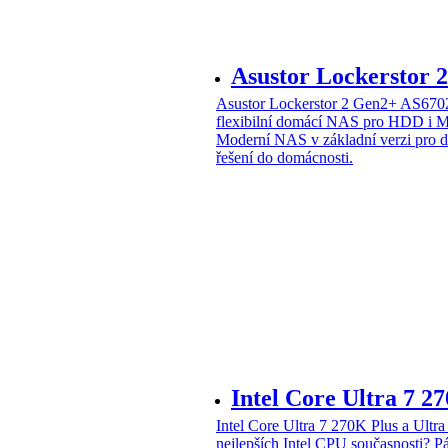
Asustor Lockerstor
Asustor Lockerstor 2 Gen2+ AS6
flexibilní domácí NAS pro HDD i 
Moderní NAS v základní verzi pro 
řešení do domácnosti.
Intel Core Ultra 7 2
Intel Core Ultra 7 270K Plus a Ul
nejlepších Intel CPU současnosti?
Pá