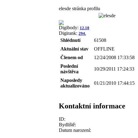
elesde stránka profilu
Digibody:
12.10
Digirank:
294.
Shlédnutí
61508
Aktuální stav
OFFLINE
Členem od
12/24/2008 17:33:58
Poslední
10/29/2011 17:24:33
návštěva
Naposledy
01/21/2010 17:44:15
aktualizováno
Kontaktní informace
ID:
Bydliště:
Datum narození: