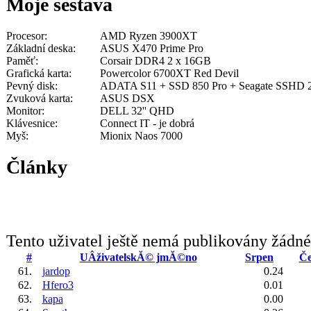
Moje sestava
Procesor:
AMD Ryzen 3900XT
Základní deska:
ASUS X470 Prime Pro
Paměť:
Corsair DDR4 2 x 16GB
Grafická karta:
Powercolor 6700XT Red Devil
Pevný disk:
ADATA S11 + SSD 850 Pro + Seagate SSHD
Zvuková karta:
ASUS DSX
Monitor:
DELL 32'' QHD
Klávesnice:
Connect IT - je dobrá
Myš:
Mionix Naos 7000
Články
Tento uživatel ještě nemá publikovány žádné
#
UÂživatelskĂ© jmĂ©no
Srpen
Če
61.
jardop
0.24
62.
Hfero3
0.01
63.
kapa
0.00