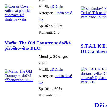
2026
Vložil:
aDDmin
Kategorie:
Počítačové
hry
Spuštěno: 336x
Komentářů: 0
Mafia: The Old Country se dočká
S.T.A.L.K.E.
příběhového DLC!
DLC a hlavně
Monday, 03 August
2026
Vložil:
aDDmin
Kategorie:
Počítačové
hry
Spuštěno: 605x
Komentářů: 0
Při