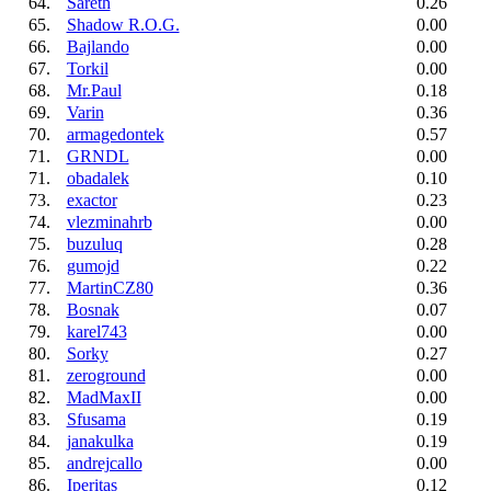
64.
Sareth
0.26
65.
Shadow R.O.G.
0.00
66.
Bajlando
0.00
67.
Torkil
0.00
68.
Mr.Paul
0.18
69.
Varin
0.36
70.
armagedontek
0.57
71.
GRNDL
0.00
71.
obadalek
0.10
73.
exactor
0.23
74.
vlezminahrb
0.00
75.
buzuluq
0.28
76.
gumojd
0.22
77.
MartinCZ80
0.36
78.
Bosnak
0.07
79.
karel743
0.00
80.
Sorky
0.27
81.
zeroground
0.00
82.
MadMaxII
0.00
83.
Sfusama
0.19
84.
janakulka
0.19
85.
andrejcallo
0.00
86.
Iperitas
0.12