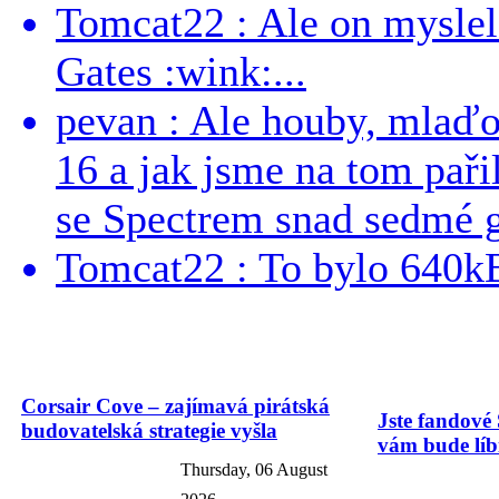
Tomcat22 : Ale on myslel 
Gates :wink:...
pevan : Ale houby, mlaď
16 a jak jsme na tom pařil
se Spectrem snad sedmé g
Tomcat22 : To bylo 640kB
Corsair Cove – zajímavá pirátská
Jste fandové 
budovatelská strategie vyšla
vám bude líbi
Thursday, 06 August