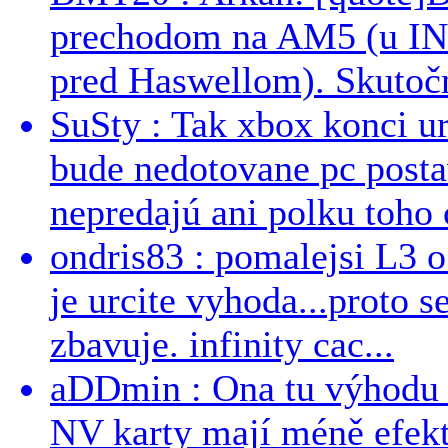
prechodom na AM5 (u INT
pred Haswellom). Skutočn
SuSty : Tak xbox konci ur
bude nedotovane pc post
nepredajú ani polku toho c
ondris83 : pomalejsi L3 o
je urcite vyhoda...proto 
zbavuje. infinity cac...
aDDmin : Ona tu výhodu a
NV karty mají méně efekt