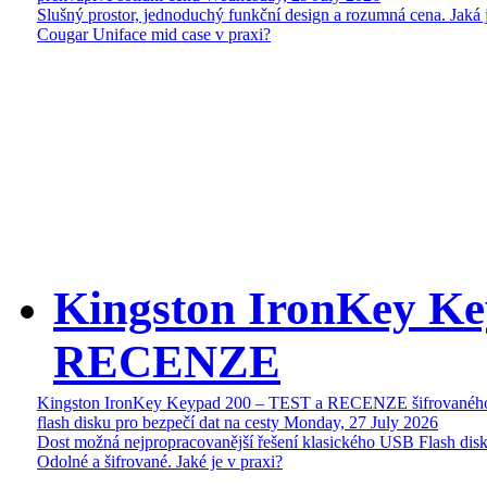
Slušný prostor, jednoduchý funkční design a rozumná cena. Jaká 
Cougar Uniface mid case v praxi?
Kingston IronKey Ke
RECENZE
Kingston IronKey Keypad 200 – TEST a RECENZE šifrované
flash disku pro bezpečí dat na cesty
Monday, 27 July 2026
Dost možná nejpropracovanější řešení klasického USB Flash disk
Odolné a šifrované. Jaké je v praxi?