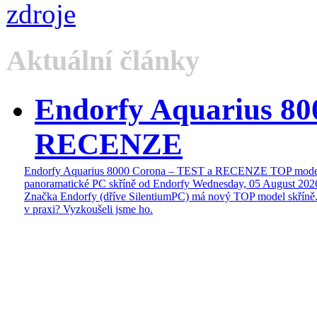
Aktuální články
Endorfy Aquarius 80
RECENZE
Endorfy Aquarius 8000 Corona – TEST a RECENZE TOP mode
panoramatické PC skříně od Endorfy
Wednesday, 05 August 202
Značka Endorfy (dříve SilentiumPC) má nový TOP model skříně.
v praxi? Vyzkoušeli jsme ho.