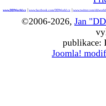
www.DDWorld.cz
│
www.facebook.com/DDWorld.cz
│
www.twitter.com/ddworld
©2006-2026,
Jan "DD
vy
publikace:
Joomla! modif