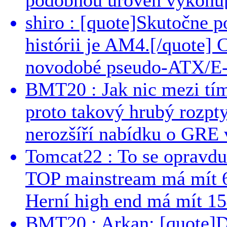
shiro : [quote]Skutočne 
histórii je AM4.[/quote]
novodobé pseudo-ATX/E-
BMT20 : Jak nic mezi tí
proto takový hrubý rozpt
nerozšíří nabídku o GRE v
Tomcat22 : To se opravdu
TOP mainstream má mít 
Herní high end má mít 15
BMT20 : Arkan: [quote]De