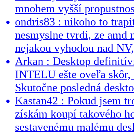
mnohem vyšší propustnost
ondris83 : nikoho to trapi
nesmyslne tvrdi, ze amd m
nejakou vyhodou nad NV, 
Arkan : Desktop definit
INTELU ešte oveľa skôr,
Skutočne posledná desktop
Kastan42 : Pokud jsem tro
získám koupí takového h
sestavenému malému deskt