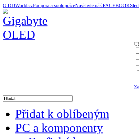
O DDWorld.cz
Podpora a spolupráce
Navštivte náš FACEBOOK
Sle
Už
Za
Přidat k oblíbeným
PC a komponenty