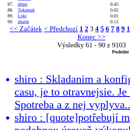
87.
shipo
0.45
88.
Tokamak
0.02
89.
Loki
0.01
90.
shurin
0.12
<< Začátek
< Předchozí
1
2
3
4
5
6
7
8
9
1
Konec >>
Výsledky 61 - 90 z 9103
Poslední
shiro : Skladanim a konfi
casu, je to otravnejsie. Je
Spotreba a z nej vyplyva..
shiro : [quote]potřebují 
podobnou úroveň výkonu[/