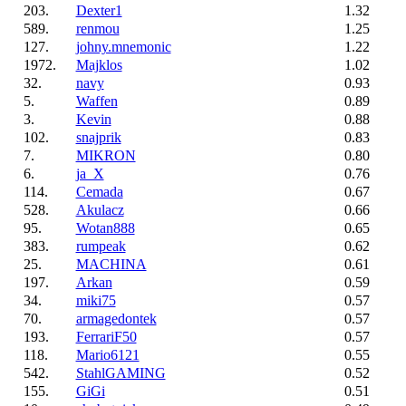
203.
Dexter1
1.32
589.
renmou
1.25
127.
johny.mnemonic
1.22
1972.
Majklos
1.02
32.
navy
0.93
5.
Waffen
0.89
3.
Kevin
0.88
102.
snajprik
0.83
7.
MIKRON
0.80
6.
ja_X
0.76
114.
Cemada
0.67
528.
Akulacz
0.66
95.
Wotan888
0.65
383.
rumpeak
0.62
25.
MACHINA
0.61
197.
Arkan
0.59
34.
miki75
0.57
70.
armagedontek
0.57
193.
FerrariF50
0.57
118.
Mario6121
0.55
542.
StahlGAMING
0.52
155.
GiGi
0.51