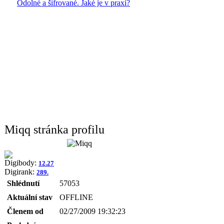
Odolné a šifrované. Jaké je v praxi?
Miqq stránka profilu
Digibody:
12.27
Digirank:
289.
Shlédnutí
57053
Aktuální stav
OFFLINE
Členem od
02/27/2009 19:32:23