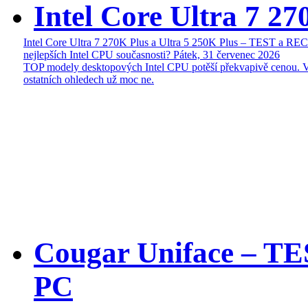
Intel Core Ultra 7 27
Intel Core Ultra 7 270K Plus a Ultra 5 250K Plus – TEST a R
nejlepších Intel CPU současnosti?
Pátek, 31 červenec 2026
TOP modely desktopových Intel CPU potěší překvapivě cenou. 
ostatních ohledech už moc ne.
Cougar Uniface – T
PC