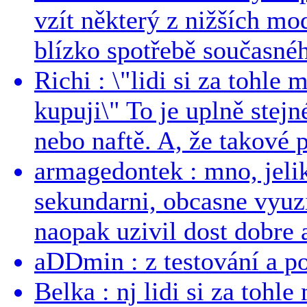
vzít některý z nižších mo
blízko spotřebě současnéh
Richi : \"lidi si za tohle
kupuji\" To je uplně stejn
nebo naftě. A, že takové p
armagedontek : mno, jeli
sekundarni, obcasne vyuzi
naopak uzivil dost dobre a
aDDmin : z testování a pou
Belka : nj lidi si za tohl