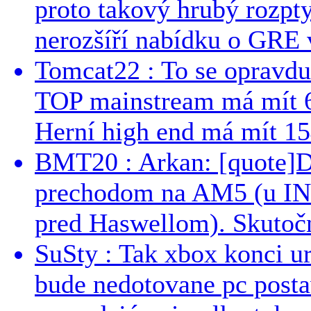
proto takový hrubý rozpt
nerozšíří nabídku o GRE v
Tomcat22 : To se opravdu
TOP mainstream má mít 
Herní high end má mít 15
BMT20 : Arkan: [quote]De
prechodom na AM5 (u INT
pred Haswellom). Skutočn
SuSty : Tak xbox konci ur
bude nedotovane pc post