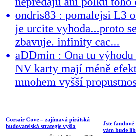
nepredajú ani polku toho c
ondris83 : pomalejsi L3 o
je urcite vyhoda...proto 
zbavuje. infinity cac...
aDDmin : Ona tu výhodu a
NV karty mají méně efekt
mnohem vyšší propustnost
Corsair Cove – zajímavá pirátská
Jste fandové 
budovatelská strategie vyšla
vám bude líbi