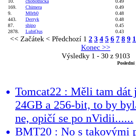
10.
chobotnicka
0.49
169.
Chimera
0.49
9.
M0rb0
0.48
443.
Derryk
0.48
87.
shipo
0.45
2878.
LubiQus
0.43
<< Začátek
< Předchozí
1
2
3
4
5
6
7
8
9
1
Konec >>
Výsledky 1 - 30 z 9103
Poslední
Tomcat22 : Měli tam dát 
24GB a 256-bit, to by byla
ne, opičí se po nVidii......
BMT20 : No s takovými p