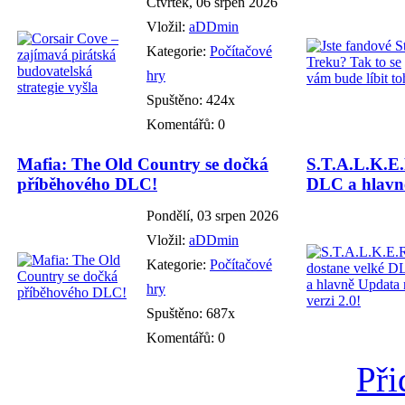
Čtvrtek, 06 srpen 2026
Vložil:
aDDmin
Kategorie:
Počítačové
hry
Spuštěno: 424x
Komentářů: 0
Mafia: The Old Country se dočká
S.T.A.L.K.E.
příběhového DLC!
DLC a hlavně
Pondělí, 03 srpen 2026
Vložil:
aDDmin
Kategorie:
Počítačové
hry
Spuštěno: 687x
Komentářů: 0
Při