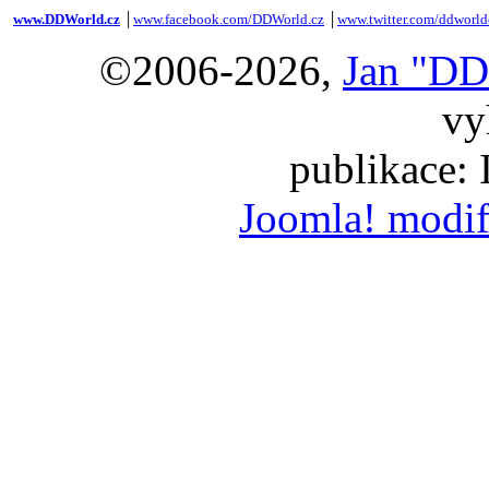
www.DDWorld.cz
│
www.facebook.com/DDWorld.cz
│
www.twitter.com/ddworld
©2006-2026,
Jan "DD
vy
publikace:
Joomla! modif