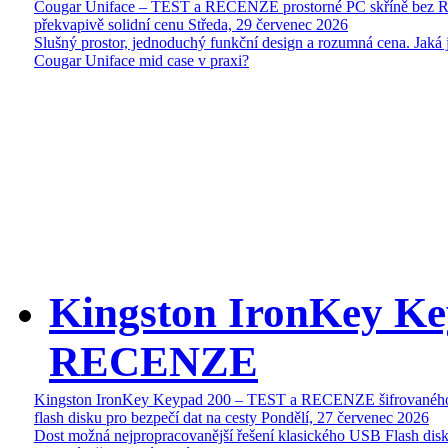
Cougar Uniface – TEST a RECENZE prostorné PC skříně bez 
překvapivě solidní cenu
Středa, 29 červenec 2026
Slušný prostor, jednoduchý funkční design a rozumná cena. Jaká 
Cougar Uniface mid case v praxi?
Kingston IronKey Ke
RECENZE
Kingston IronKey Keypad 200 – TEST a RECENZE šifrované
flash disku pro bezpečí dat na cesty
Pondělí, 27 červenec 2026
Dost možná nejpropracovanější řešení klasického USB Flash disk