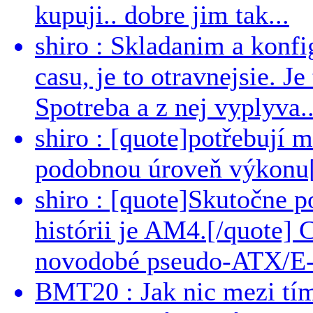
kupuji.. dobre jim tak...
shiro : Skladanim a konfi
casu, je to otravnejsie. Je
Spotreba a z nej vyplyva..
shiro : [quote]potřebují 
podobnou úroveň výkonu[/
shiro : [quote]Skutočne 
histórii je AM4.[/quote]
novodobé pseudo-ATX/E-
BMT20 : Jak nic mezi tí