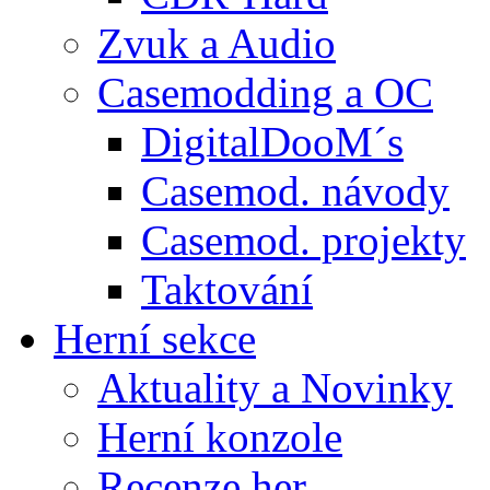
Zvuk a Audio
Casemodding a OC
DigitalDooM´s
Casemod. návody
Casemod. projekty
Taktování
Herní sekce
Aktuality a Novinky
Herní konzole
Recenze her