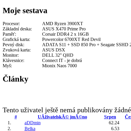
Moje sestava
Procesor:
AMD Ryzen 3900XT
Základní deska:
ASUS X470 Prime Pro
Paměť:
Corsair DDR4 2 x 16GB
Grafická karta:
Powercolor 6700XT Red Devil
Pevný disk:
ADATA S11 + SSD 850 Pro + Seagate SSHD
Zvuková karta:
ASUS DSX
Monitor:
DELL 32'' QHD
Klávesnice:
Connect IT - je dobrá
Myš:
Mionix Naos 7000
Články
Tento uživatel ještě nemá publikovány žádné
#
UÂživatelskĂ© jmĂ©no
Srpen
Če
1.
aDDmin
62.24
2.
Belka
6.53