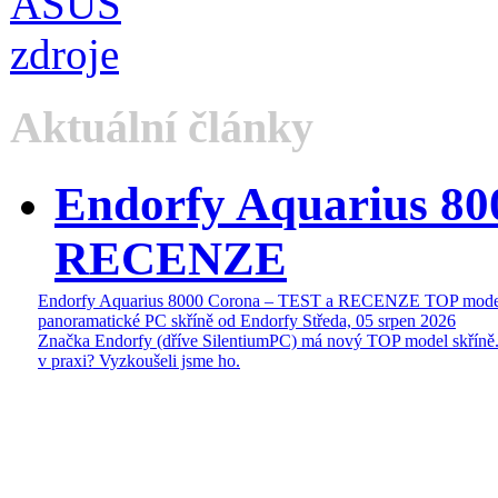
Aktuální články
Endorfy Aquarius 80
RECENZE
Endorfy Aquarius 8000 Corona – TEST a RECENZE TOP mode
panoramatické PC skříně od Endorfy
Středa, 05 srpen 2026
Značka Endorfy (dříve SilentiumPC) má nový TOP model skříně.
v praxi? Vyzkoušeli jsme ho.