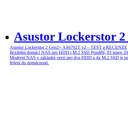
Asustor Lockerstor 
Asustor Lockerstor 2 Gen2+ AS6702T v2 – TEST a RECENZE
flexibilní domácí NAS pro HDD i M.2 SSD
Pondělí, 03 srpen 2
Moderní NAS v základní verzi pro dva HDD a 4x M.2 SSD je pr
řešení do domácnosti.