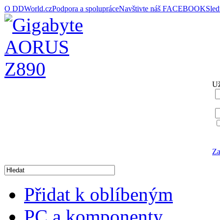
O DDWorld.cz
Podpora a spolupráce
Navštivte náš FACEBOOK
Sle
Už
Za
Přidat k oblíbeným
PC a komponenty