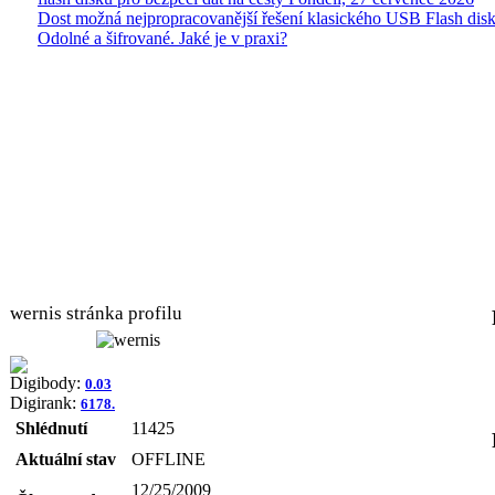
Dost možná nejpropracovanější řešení klasického USB Flash disk
Odolné a šifrované. Jaké je v praxi?
wernis stránka profilu
Digibody:
0.03
Digirank:
6178.
Shlédnutí
11425
Aktuální stav
OFFLINE
12/25/2009