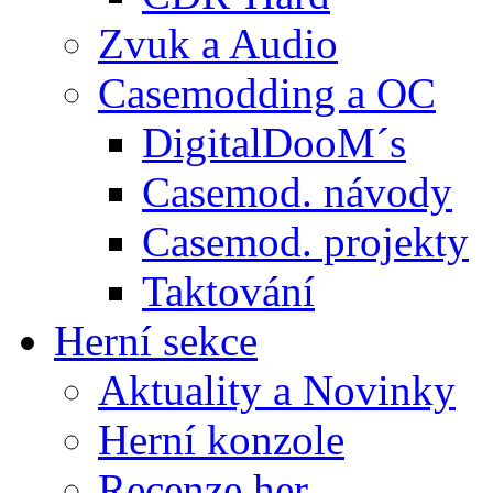
Zvuk a Audio
Casemodding a OC
DigitalDooM´s
Casemod. návody
Casemod. projekty
Taktování
Herní sekce
Aktuality a Novinky
Herní konzole
Recenze her