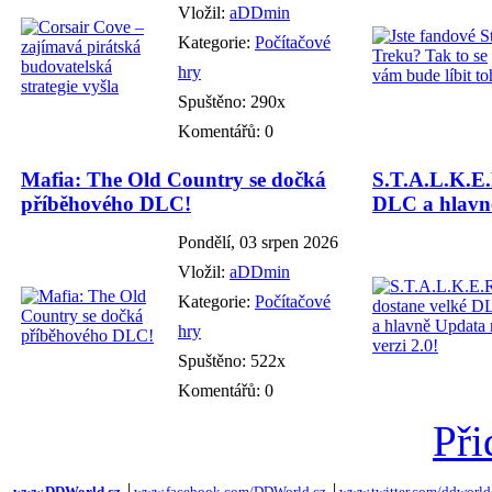
Vložil:
aDDmin
Kategorie:
Počítačové
hry
Spuštěno: 290x
Komentářů: 0
Mafia: The Old Country se dočká
S.T.A.L.K.E.
příběhového DLC!
DLC a hlavně
Pondělí, 03 srpen 2026
Vložil:
aDDmin
Kategorie:
Počítačové
hry
Spuštěno: 522x
Komentářů: 0
Při
www.DDWorld.cz
│
www.facebook.com/DDWorld.cz
│
www.twitter.com/ddworld