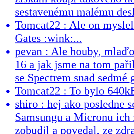
sestavenému malému deskt
Tomcat22 : Ale on myslel 
Gates :wink:...
pevan : Ale houby, mlaď
16 a jak jsme na tom pařil
se Spectrem snad sedmé g
Tomcat22 : To bylo 640kB
shiro : hej ako posledne 
Samsungu a Micronu ich 
zobudil a povedal, ze zdra