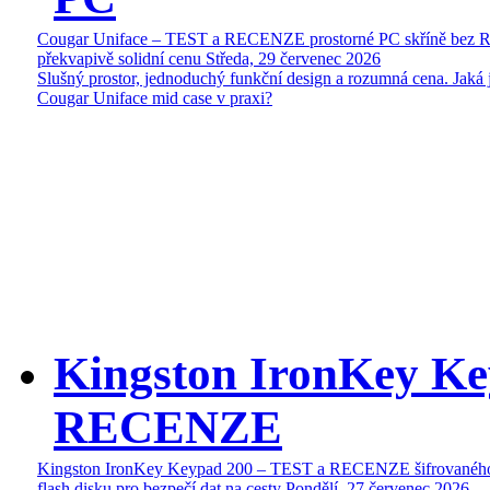
Cougar Uniface – TEST a RECENZE prostorné PC skříně bez 
překvapivě solidní cenu
Středa, 29 červenec 2026
Slušný prostor, jednoduchý funkční design a rozumná cena. Jaká 
Cougar Uniface mid case v praxi?
Kingston IronKey Ke
RECENZE
Kingston IronKey Keypad 200 – TEST a RECENZE šifrované
flash disku pro bezpečí dat na cesty
Pondělí, 27 červenec 2026