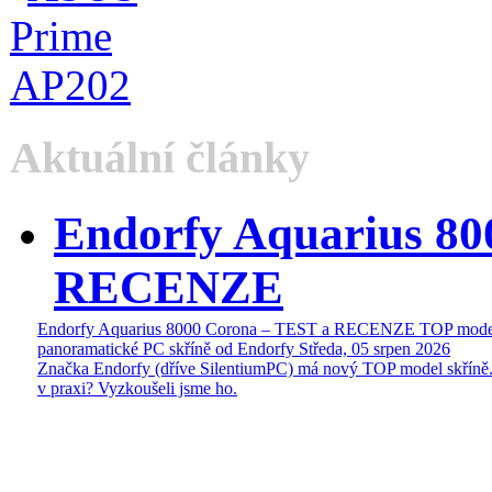
Aktuální články
Endorfy Aquarius 80
RECENZE
Endorfy Aquarius 8000 Corona – TEST a RECENZE TOP mode
panoramatické PC skříně od Endorfy
Středa, 05 srpen 2026
Značka Endorfy (dříve SilentiumPC) má nový TOP model skříně.
v praxi? Vyzkoušeli jsme ho.