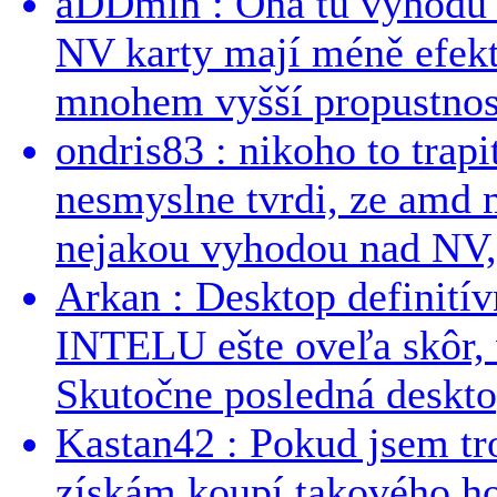
aDDmin : Ona tu výhodu a
NV karty mají méně efekt
mnohem vyšší propustnost
ondris83 : nikoho to trapi
nesmyslne tvrdi, ze amd m
nejakou vyhodou nad NV, 
Arkan : Desktop definit
INTELU ešte oveľa skôr,
Skutočne posledná desktop
Kastan42 : Pokud jsem tro
získám koupí takového h