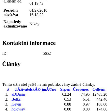
Členem od
01:19:43
Poslední
01/27/2010
návštěva
16:18:22
Naposledy
Nikdy
aktualizováno
Kontaktní informace
ID:
5652
Články
Tento uživatel ještě nemá publikovány žádné články.
#
UÂživatelskĂ© jmĂ©no
Srpen
Červenec
Celkem
1.
aDDmin
62.24
74.95
12465.20
2.
Belka
6.53
6.51
442.46
3.
Kevin
0.88
0.97
188.60
4.
holoway
0.00
0.00
174.66