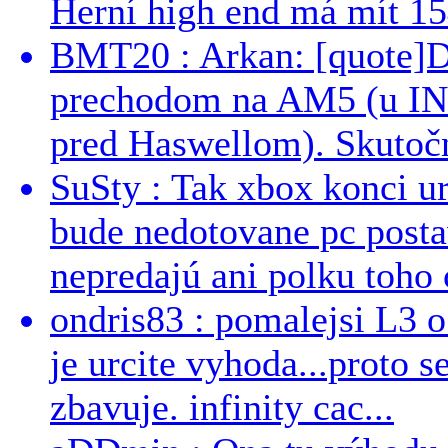
Herní high end má mít 15
BMT20 : Arkan: [quote]De
prechodom na AM5 (u INT
pred Haswellom). Skutočn
SuSty : Tak xbox konci ur
bude nedotovane pc post
nepredajú ani polku toho c
ondris83 : pomalejsi L3 o
je urcite vyhoda...proto 
zbavuje. infinity cac...