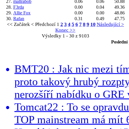
27.
maltrabob
0.06
0.06
50.88
28.
F3rda
0.00
0.04
49.36
29.
Allie Fox
0.00
0.00
48.86
30.
Rafan
0.31
0.49
47.75
<< Začátek
< Předchozí
1
2
3
4
5
6
7
8
9
10
Následující >
Konec >>
Výsledky 1 - 30 z 9103
Poslední
BMT20 : Jak nic mezi tí
proto takový hrubý rozpt
nerozšíří nabídku o GRE v
Tomcat22 : To se opravdu
TOP mainstream má mít 