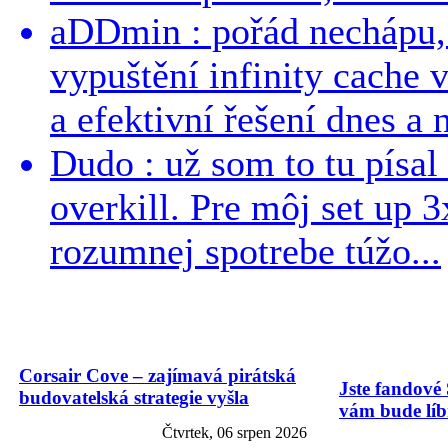
aDDmin : pořád nechápu, 
vypuštění infinity cache v
a efektivní řešení dnes a n
Dudo : už som to tu písal 
overkill. Pre môj set up 
rozumnej spotrebe túžo...
Corsair Cove – zajímavá pirátská
Jste fandové 
budovatelská strategie vyšla
vám bude líbi
Čtvrtek, 06 srpen 2026