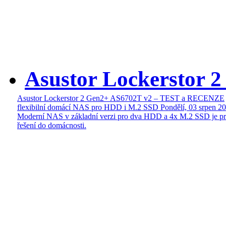
Asustor Lockerstor 
Asustor Lockerstor 2 Gen2+ AS6702T v2 – TEST a RECENZE
flexibilní domácí NAS pro HDD i M.2 SSD
Pondělí, 03 srpen 2
Moderní NAS v základní verzi pro dva HDD a 4x M.2 SSD je pr
řešení do domácnosti.