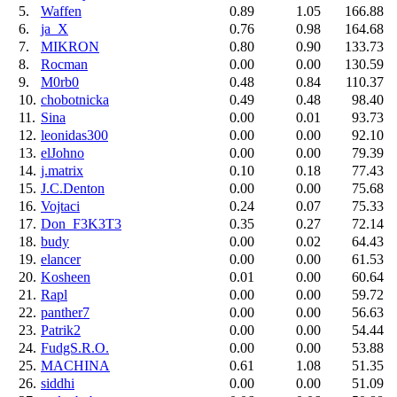
5.
Waffen
0.89
1.05
166.88
6.
ja_X
0.76
0.98
164.68
7.
MIKRON
0.80
0.90
133.73
8.
Rocman
0.00
0.00
130.59
9.
M0rb0
0.48
0.84
110.37
10.
chobotnicka
0.49
0.48
98.40
11.
Sina
0.00
0.01
93.73
12.
leonidas300
0.00
0.00
92.10
13.
elJohno
0.00
0.00
79.39
14.
j.matrix
0.10
0.18
77.43
15.
J.C.Denton
0.00
0.00
75.68
16.
Vojtaci
0.24
0.07
75.33
17.
Don_F3K3T3
0.35
0.27
72.14
18.
budy
0.00
0.02
64.43
19.
elancer
0.00
0.00
61.53
20.
Kosheen
0.01
0.00
60.64
21.
Rapl
0.00
0.00
59.72
22.
panther7
0.00
0.00
56.63
23.
Patrik2
0.00
0.00
54.44
24.
FudgS.R.O.
0.00
0.00
53.88
25.
MACHINA
0.61
1.08
51.35
26.
siddhi
0.00
0.00
51.09