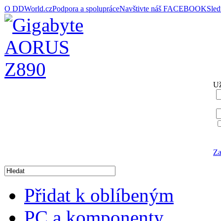
O DDWorld.cz
Podpora a spolupráce
Navštivte náš FACEBOOK
Sle
Už
Za
Přidat k oblíbeným
PC a komponenty