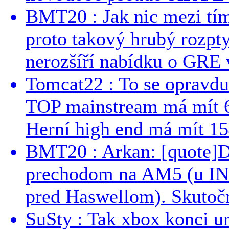
BMT20 : Jak nic mezi tí
proto takový hrubý rozpt
nerozšíří nabídku o GRE v
Tomcat22 : To se opravdu
TOP mainstream má mít 
Herní high end má mít 15
BMT20 : Arkan: [quote]De
prechodom na AM5 (u INT
pred Haswellom). Skutočn
SuSty : Tak xbox konci ur