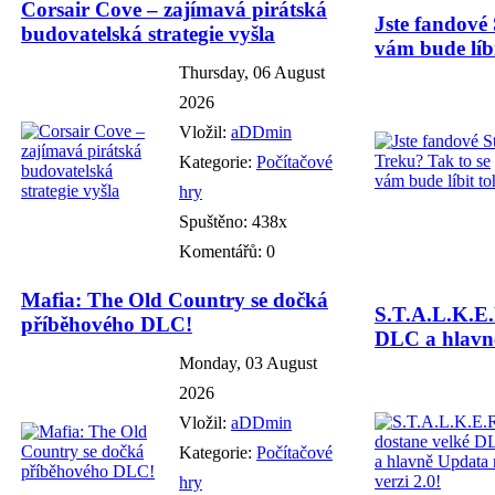
Corsair Cove – zajímavá pirátská
Jste fandové 
budovatelská strategie vyšla
vám bude líbi
Thursday, 06 August
2026
Vložil:
aDDmin
Kategorie:
Počítačové
hry
Spuštěno: 438x
Komentářů: 0
Mafia: The Old Country se dočká
S.T.A.L.K.E.
příběhového DLC!
DLC a hlavně
Monday, 03 August
2026
Vložil:
aDDmin
Kategorie:
Počítačové
hry