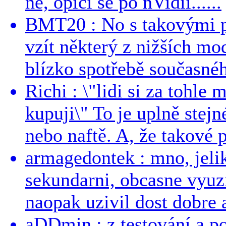
ne, opičí se po nVidii......
BMT20 : No s takovými p
vzít některý z nižších mo
blízko spotřebě současnéh
Richi : \"lidi si za tohle
kupuji\" To je uplně stejn
nebo naftě. A, že takové p
armagedontek : mno, jeli
sekundarni, obcasne vyuzi
naopak uzivil dost dobre a
aDDmin : z testování a pou