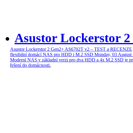
Asustor Lockerstor 
Asustor Lockerstor 2 Gen2+ AS6702T v2 – TEST a RECENZE
flexibilní domácí NAS pro HDD i M.2 SSD
Monday, 03 August
Moderní NAS v základní verzi pro dva HDD a 4x M.2 SSD je pr
řešení do domácnosti.