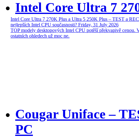
Intel Core Ultra 7 27
Intel Core Ultra 7 270K Plus a Ultra 5 250K Plus – TEST a R
nejlepších Intel CPU současnosti?
Friday, 31 July 2026
TOP modely desktopových Intel CPU potěší překvapivě cenou. 
ostatních ohledech už moc ne.
Cougar Uniface – T
PC