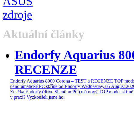
Aktuální články
Endorfy Aquarius 80
RECENZE
Endorfy Aquarius 8000 Corona – TEST a RECENZE TOP mode
panoramatické PC skříně od Endorfy
Wednesday, 05 August 202
Značka Endorfy (dříve SilentiumPC) má nový TOP model skříně.
v praxi? Vyzkoušeli jsme ho.