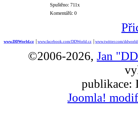
Spuštěno: 711x
Komentářů: 0
Při
www.DDWorld.cz
│
www.facebook.com/DDWorld.cz
│
www.twitter.com/ddworld
©2006-2026,
Jan "DD
vy
publikace:
Joomla! modif