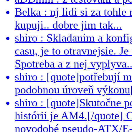
Belka : nj lidi si za tohl
kupuji.. dobre jim tak...
shiro : Skladanim a konfi
casu, je to otravnejsie. Je
Spotreba a z nej vyplyva..
shiro : [quote]potřebují 
podobnou úroveň výkonu[/
shiro : [quote]Skutočne 
histórii je AM4.[/quote]
novodobé pseudo-ATX/E-