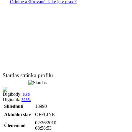
Odolné a šifrované. Jaké je v praxi?
Stardas stránka profilu
Digibody:
0.36
Digirank:
3085.
Shlédnutí
18990
Aktuální stav
OFFLINE
02/26/2010
Členem od
08:58:53