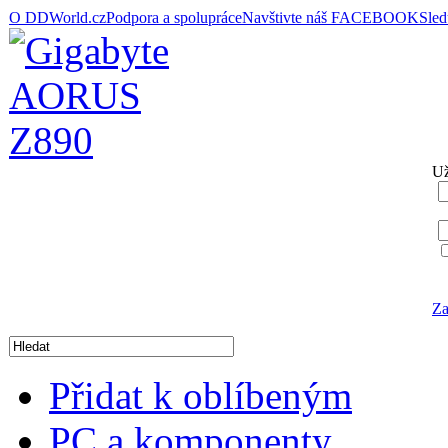
O DDWorld.cz
Podpora a spolupráce
Navštivte náš FACEBOOK
Sle
Už
Za
Přidat k oblíbeným
PC a komponenty