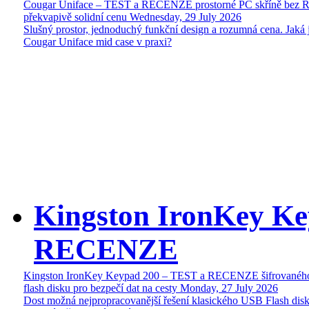
Cougar Uniface – TEST a RECENZE prostorné PC skříně bez 
překvapivě solidní cenu
Wednesday, 29 July 2026
Slušný prostor, jednoduchý funkční design a rozumná cena. Jaká 
Cougar Uniface mid case v praxi?
Kingston IronKey Ke
RECENZE
Kingston IronKey Keypad 200 – TEST a RECENZE šifrované
flash disku pro bezpečí dat na cesty
Monday, 27 July 2026
Dost možná nejpropracovanější řešení klasického USB Flash disk