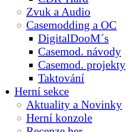
Zvuk a Audio
Casemodding a OC
DigitalDooM´s
Casemod. návody
Casemod. projekty
Taktování
Herní sekce
Aktuality a Novinky
Herní konzole
Recenze her