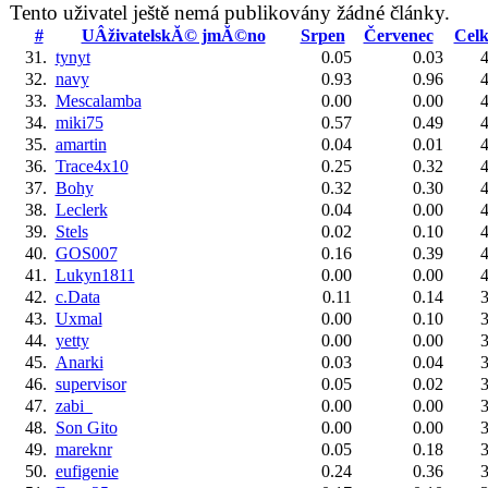
Tento uživatel ještě nemá publikovány žádné články.
#
UÂživatelskĂ© jmĂ©no
Srpen
Červenec
Cel
31.
tynyt
0.05
0.03
4
32.
navy
0.93
0.96
4
33.
Mescalamba
0.00
0.00
4
34.
miki75
0.57
0.49
4
35.
amartin
0.04
0.01
4
36.
Trace4x10
0.25
0.32
4
37.
Bohy
0.32
0.30
4
38.
Leclerk
0.04
0.00
4
39.
Stels
0.02
0.10
4
40.
GOS007
0.16
0.39
4
41.
Lukyn1811
0.00
0.00
4
42.
c.Data
0.11
0.14
3
43.
Uxmal
0.00
0.10
3
44.
yetty
0.00
0.00
3
45.
Anarki
0.03
0.04
3
46.
supervisor
0.05
0.02
3
47.
zabi_
0.00
0.00
3
48.
Son Gito
0.00
0.00
3
49.
mareknr
0.05
0.18
3
50.
eufigenie
0.24
0.36
3