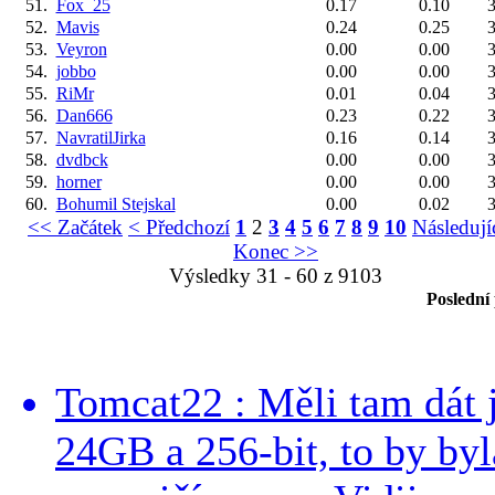
51.
Fox_25
0.17
0.10
3
52.
Mavis
0.24
0.25
3
53.
Veyron
0.00
0.00
3
54.
jobbo
0.00
0.00
3
55.
RiMr
0.01
0.04
3
56.
Dan666
0.23
0.22
3
57.
NavratilJirka
0.16
0.14
3
58.
dvdbck
0.00
0.00
3
59.
horner
0.00
0.00
3
60.
Bohumil Stejskal
0.00
0.02
3
<< Začátek
< Předchozí
1
2
3
4
5
6
7
8
9
10
Následují
Konec >>
Výsledky 31 - 60 z 9103
Poslední
Tomcat22 : Měli tam dát 
24GB a 256-bit, to by byla