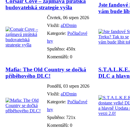
Corsair Cove – zajímavá pirátská
Jste fandové 
budovatelská strategie vyšla
vám bude líbi
Čtvrtek, 06 srpen 2026
Vložil:
aDDmin
Kategorie:
Počítačové
hry
Spuštěno: 450x
Komentářů: 0
Mafia: The Old Country se dočká
S.T.A.L.K.E.
příběhového DLC!
DLC a hlavně
Pondělí, 03 srpen 2026
Vložil:
aDDmin
Kategorie:
Počítačové
hry
Spuštěno: 721x
Komentářů: 0