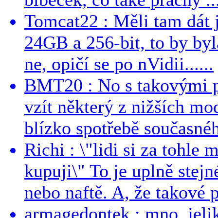
Tomcat22 : Měli tam dát 
24GB a 256-bit, to by byla
ne, opičí se po nVidii......
BMT20 : No s takovými p
vzít některý z nižších mo
blízko spotřebě současnéh
Richi : \"lidi si za tohle
kupuji\" To je uplně stejn
nebo naftě. A, že takové p
armagedontek : mno, jeli