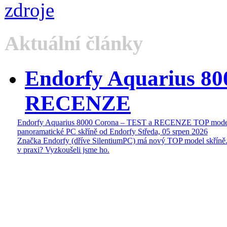
Aktuální články
Endorfy Aquarius 80
RECENZE
Endorfy Aquarius 8000 Corona – TEST a RECENZE TOP mode
panoramatické PC skříně od Endorfy
Středa, 05 srpen 2026
Značka Endorfy (dříve SilentiumPC) má nový TOP model skříně.
v praxi? Vyzkoušeli jsme ho.