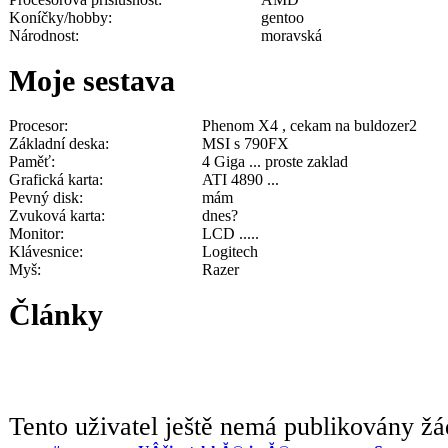
Koníčky/hobby:
gentoo
Národnost:
moravská
Moje sestava
Procesor:
Phenom X4 , cekam na buldozer2
Základní deska:
MSI s 790FX
Paměť:
4 Giga ... proste zaklad
Grafická karta:
ATI 4890 ...
Pevný disk:
mám
Zvuková karta:
dnes?
Monitor:
LCD .....
Klávesnice:
Logitech
Myš:
Razer
Články
Tento uživatel ještě nemá publikovány žá