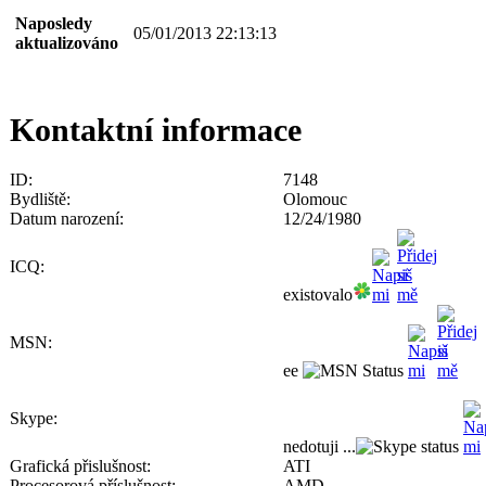
Naposledy
05/01/2013 22:13:13
aktualizováno
Kontaktní informace
ID:
7148
Bydliště:
Olomouc
Datum narození:
12/24/1980
ICQ:
existovalo
MSN:
ee
Skype:
nedotuji ...
Grafická přislušnost:
ATI
Procesorová příslušnost:
AMD