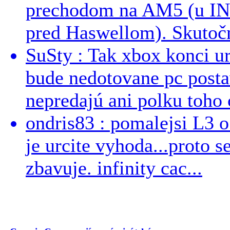
prechodom na AM5 (u INT
pred Haswellom). Skutočn
SuSty : Tak xbox konci ur
bude nedotovane pc post
nepredajú ani polku toho c
ondris83 : pomalejsi L3 o
je urcite vyhoda...proto 
zbavuje. infinity cac...