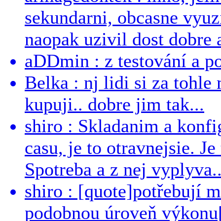
sekundarni, obcasne vyuzi
naopak uzivil dost dobre a
aDDmin : z testování a pou
Belka : nj lidi si za tohl
kupuji.. dobre jim tak...
shiro : Skladanim a konfi
casu, je to otravnejsie. Je
Spotreba a z nej vyplyva..
shiro : [quote]potřebují 
podobnou úroveň výkonu[/