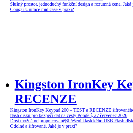
Slušný prostor, jednoduchý funkční design a rozumná cena. Jaká 
Cougar Uniface mid case v praxi?
Kingston IronKey Ke
RECENZE
Kingston IronKey Keypad 200 – TEST a RECENZE šifrované
flash disku pro bezpečí dat na cesty
Pondělí, 27 červenec 2026
Dost možná nejpropracovanější řešení klasického USB Flash disk
Odolné a šifrované. Jaké je v praxi?