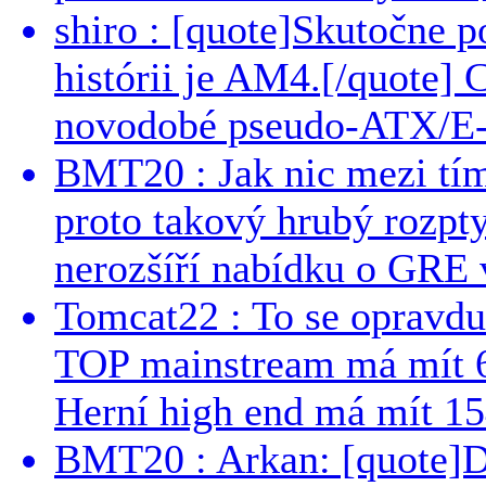
shiro : [quote]Skutočne 
histórii je AM4.[/quote]
novodobé pseudo-ATX/E-
BMT20 : Jak nic mezi tí
proto takový hrubý rozpt
nerozšíří nabídku o GRE v
Tomcat22 : To se opravdu
TOP mainstream má mít 
Herní high end má mít 15
BMT20 : Arkan: [quote]De