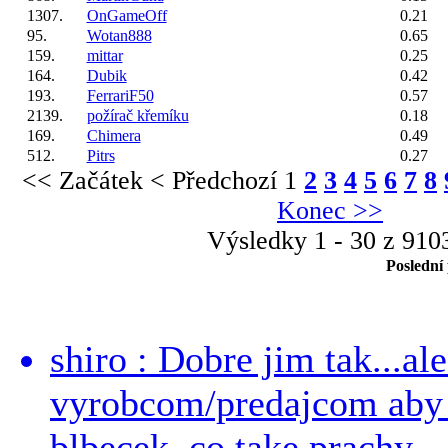
1307.
OnGameOff
0.21
95.
Wotan888
0.65
159.
mittar
0.25
164.
Dubik
0.42
193.
FerrariF50
0.57
2139.
požírač křemíku
0.18
169.
Chimera
0.49
512.
Pitrs
0.27
<< Začátek
< Předchozí
1
2
3
4
5
6
7
8
Konec >>
Výsledky 1 - 30 z 910
Poslední
shiro : Dobre jim tak...al
vyrobcom/predajcom aby z
blbecek, co take prachy ..