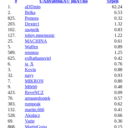
#
UÂživatelskĂ© jmĂ©no
Srpen
1.
aDDmin
62.24
2.
Belka
6.53
825.
Pemora
0.32
203.
Dexter1
1.32
102.
snajprik
0.83
127.
johny.mnemonic
1.22
25.
MACHINA
0.61
5.
Waffen
0.89
589.
renmou
1.25
625.
exRathanuviel
0.42
6.
ja_X
0.76
3.
Kevin
0.88
32.
navy
0.93
7.
MIKRON
0.80
9.
M0rb0
0.48
423.
ReveNCZ
0.09
70.
armagedontek
0.57
383.
rumpeak
0.62
132.
martin.666
0.41
528.
Akulacz
0.66
69.
Varin
0.36
868.
MartinGuna
0.15