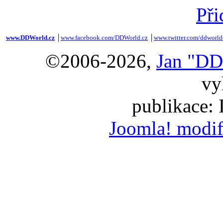
Při
www.DDWorld.cz
│
www.facebook.com/DDWorld.cz
│
www.twitter.com/ddworld
©2006-2026,
Jan "DD
vy
publikace:
Joomla! modif