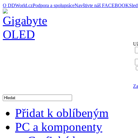
O DDWorld.cz
Podpora a spolupráce
Navštivte náš FACEBOOK
Sle
Už
Za
Přidat k oblíbeným
PC a komponenty