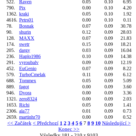
522.
Raven
0.05
0.10
6.95
790.
Pix
0.00
0.10
4.20
1362.
kraki
0.05
0.10
1.92
4616.
Petrs01
0.00
0.10
0.11
78.
Bosnak
0.07
0.09
30.78
90.
shurin
0.12
0.09
28.03
128.
MAXX
0.07
0.09
21.83
174.
swetr
0.15
0.09
18.21
205.
dargy
0.03
0.09
16.04
236.
Haplo1986
0.10
0.09
14.38
291.
vyroubalv
0.09
0.09
12.19
452.
EuGenio
0.07
0.09
8.22
579.
TurboCmelak
0.11
0.09
6.12
688.
Tommex
0.05
0.09
5.09
889.
fagot
0.00
0.09
3.60
946.
Dvora
0.00
0.09
3.36
1321.
zero8324
0.00
0.09
2.03
1653.
Richi
0.05
0.09
1.41
2306.
ala77
0.01
0.09
0.73
2659.
martinhr70
0.00
0.09
0.52
<< Začátek
< Předchozí
1
2
3
4
5
6
7
8
9
10
Následující >
Konec >>
Výsledky 181 - 210 z 9103