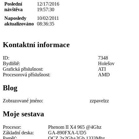
Poslední
12/17/2016
návštěva
19:57:30
Naposledy
10/02/2011
aktualizováno
08:36:35
Kontaktní informace
ID:
7348
Bydliště:
Holešov
Grafická přislušnost:
ATI
Procesorová příslušnost:
AMD
Blog
Zobrazované jméno:
zzpavelzz
Moje sestava
Procesor:
Phenom II X4 965 @4Ghz
Základní deska:
GA-890FXA-UD5
Paměť:
OCZ 2x2Gb+2Gb 1333Mhz