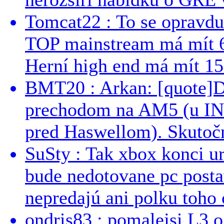
Tomcat22 : To se opravdu
TOP mainstream má mít 
Herní high end má mít 15
BMT20 : Arkan: [quote]De
prechodom na AM5 (u INT
pred Haswellom). Skutočn
SuSty : Tak xbox konci ur
bude nedotovane pc post
nepredajú ani polku toho c
ondris83 : pomalejsi L3 o