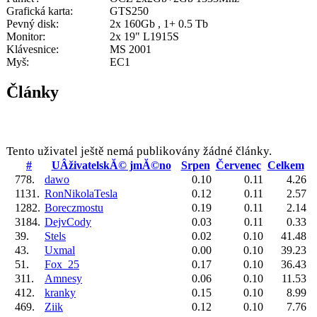
Grafická karta:
GTS250
Pevný disk:
2x 160Gb , 1+ 0.5 Tb
Monitor:
2x 19" L1915S
Klávesnice:
MS 2001
Myš:
EC1
Články
Tento uživatel ještě nemá publikovány žádné články.
#
UÂživatelskĂ© jmĂ©no
Srpen
Červenec
Celkem
778.
dawo
0.10
0.11
4.26
1131.
RonNikolaTesla
0.12
0.11
2.57
1282.
Boreczmostu
0.19
0.11
2.14
3184.
DejvCody
0.03
0.11
0.33
39.
Stels
0.02
0.10
41.48
43.
Uxmal
0.00
0.10
39.23
51.
Fox_25
0.17
0.10
36.43
311.
Amnesy
0.06
0.10
11.53
412.
kranky
0.15
0.10
8.99
469.
Ziik
0.12
0.10
7.76