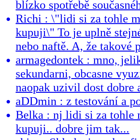
blízko spotřebě současnéh
Richi : \"lidi si za tohle
kupuji\" To je uplně stejn
nebo naftě. A, že takové p
armagedontek : mno, jeli
sekundarni, obcasne vyuzi
naopak uzivil dost dobre a
aDDmin : z testování a pou
Belka : nj lidi si za tohl
kupuji.. dobre jim tak...