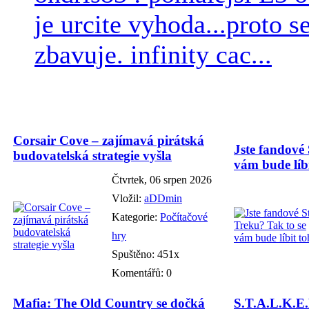
je urcite vyhoda...proto 
zbavuje. infinity cac...
Corsair Cove – zajímavá pirátská
Jste fandové 
budovatelská strategie vyšla
vám bude líbi
Čtvrtek, 06 srpen 2026
Vložil:
aDDmin
Kategorie:
Počítačové
hry
Spuštěno: 451x
Komentářů: 0
Mafia: The Old Country se dočká
S.T.A.L.K.E.