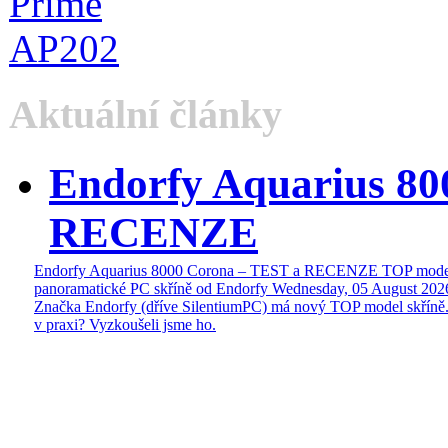
Aktuální články
Endorfy Aquarius 80
RECENZE
Endorfy Aquarius 8000 Corona – TEST a RECENZE TOP mode
panoramatické PC skříně od Endorfy
Wednesday, 05 August 202
Značka Endorfy (dříve SilentiumPC) má nový TOP model skříně.
v praxi? Vyzkoušeli jsme ho.