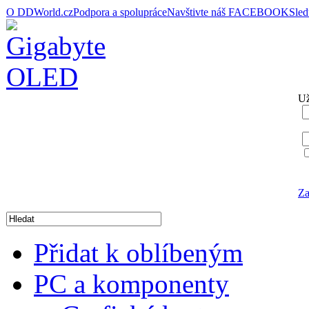
O DDWorld.cz
Podpora a spolupráce
Navštivte náš FACEBOOK
Sle
Už
Za
Přidat k oblíbeným
PC a komponenty