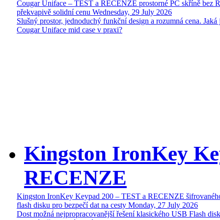
Cougar Uniface – TEST a RECENZE prostorné PC skříně bez 
překvapivě solidní cenu
Wednesday, 29 July 2026
Slušný prostor, jednoduchý funkční design a rozumná cena. Jaká 
Cougar Uniface mid case v praxi?
Kingston IronKey Ke
RECENZE
Kingston IronKey Keypad 200 – TEST a RECENZE šifrované
flash disku pro bezpečí dat na cesty
Monday, 27 July 2026
Dost možná nejpropracovanější řešení klasického USB Flash disk