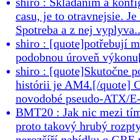
shiro : Skladanim a konfi
casu, je to otravnejsie. Je
Spotreba a z nej vyplyva..
shiro : [quote]potřebují 
podobnou úroveň výkonu[/
shiro : [quote]Skutočne 
histórii je AM4.[/quote]
novodobé pseudo-ATX/E-
BMT20 : Jak nic mezi tí
proto takový hrubý rozpt
nerozšíří nabídku o GRE v