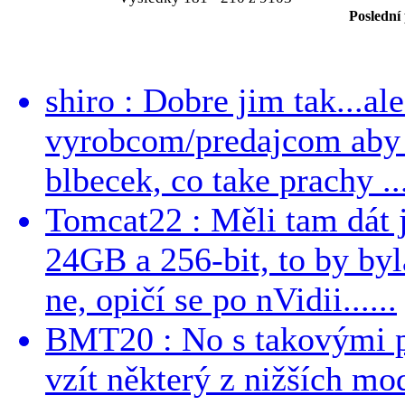
Poslední
shiro : Dobre jim tak...al
vyrobcom/predajcom aby z
blbecek, co take prachy ..
Tomcat22 : Měli tam dát 
24GB a 256-bit, to by byla
ne, opičí se po nVidii......
BMT20 : No s takovými p
vzít některý z nižších mo