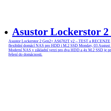
Asustor Lockerstor 
Asustor Lockerstor 2 Gen2+ AS6702T v2 – TEST a RECENZE
flexibilní domácí NAS pro HDD i M.2 SSD
Monday, 03 August
Moderní NAS v základní verzi pro dva HDD a 4x M.2 SSD je pr
řešení do domácnosti.