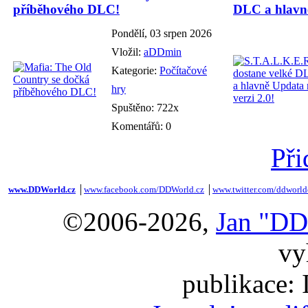
příběhového DLC!
DLC a hlavně
Pondělí, 03 srpen 2026
Vložil:
aDDmin
Kategorie:
Počítačové
hry
Spuštěno: 722x
Komentářů: 0
Při
www.DDWorld.cz
│
www.facebook.com/DDWorld.cz
│
www.twitter.com/ddworld
©2006-2026,
Jan "DD
vy
publikace: