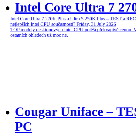
Intel Core Ultra 7 27
Intel Core Ultra 7 270K Plus a Ultra 5 250K Plus – TEST a R
nejlepších Intel CPU současnosti?
Friday, 31 July 2026
TOP modely desktopových Intel CPU potěší překvapivě cenou. 
ostatních ohledech už moc ne.
Cougar Uniface – T
PC