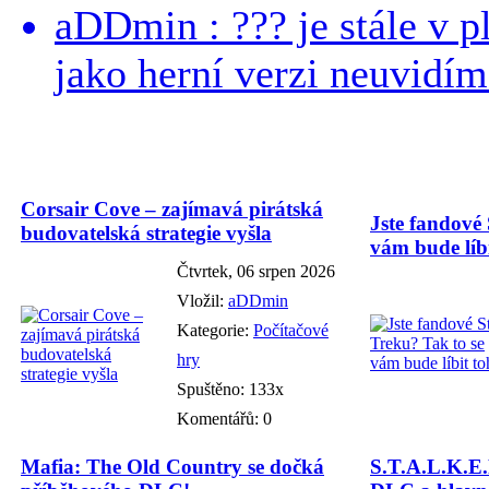
aDDmin : ??? je stále v pl
jako herní verzi neuvidíme
Corsair Cove – zajímavá pirátská
Jste fandové 
budovatelská strategie vyšla
vám bude líbi
Čtvrtek, 06 srpen 2026
Vložil:
aDDmin
Kategorie:
Počítačové
hry
Spuštěno: 133x
Komentářů: 0
Mafia: The Old Country se dočká
S.T.A.L.K.E.