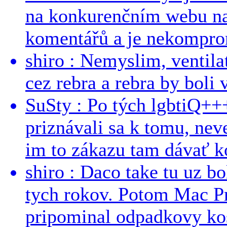
na konkurenčním webu na 
komentářů a je nekomprom
shiro : Nemyslim, ventil
cez rebra a rebra by boli v
SuSty : Po tých lgbtiQ++
priznávali sa k tomu, nev
im to zákazu tam dávať ko
shiro : Daco take tu uz b
tych rokov. Potom Mac Pr
pripominal odpadkovy kos