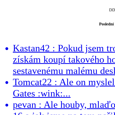
DD
Poslední
Kastan42 : Pokud jsem tro
získám koupí takového h
sestavenému malému deskt
Tomcat22 : Ale on myslel 
Gates :wink:...
pevan : Ale houby, mlaď