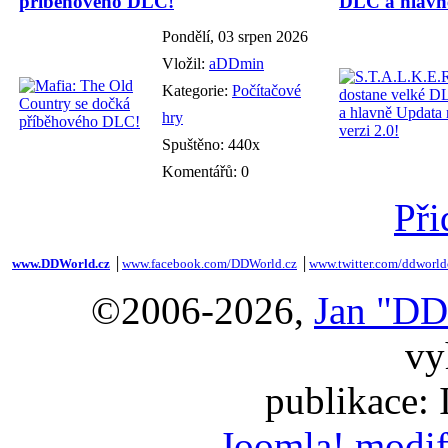
příběhového DLC!
DLC a hlavně
Pondělí, 03 srpen 2026
Vložil:
aDDmin
Kategorie:
Počítačové
hry
Spuštěno: 440x
Komentářů: 0
Při
www.DDWorld.cz
│
www.facebook.com/DDWorld.cz
│
www.twitter.com/ddworld
©2006-2026,
Jan "DD
vy
publikace:
Joomla! modif