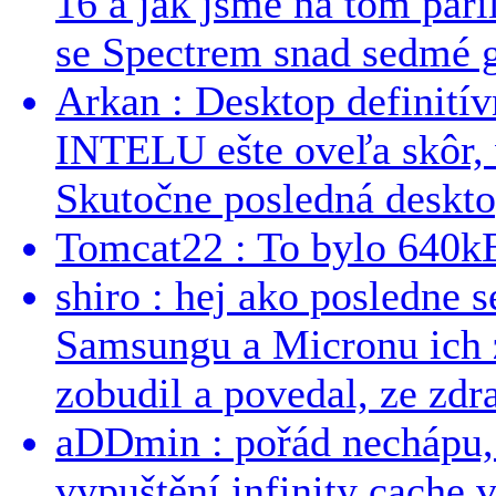
16 a jak jsme na tom pařil
se Spectrem snad sedmé g
Arkan : Desktop definit
INTELU ešte oveľa skôr,
Skutočne posledná desktop
Tomcat22 : To bylo 640kB
shiro : hej ako posledne 
Samsungu a Micronu ich 
zobudil a povedal, ze zdra
aDDmin : pořád nechápu, 
vypuštění infinity cache v