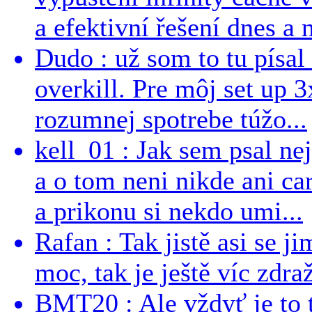
a efektivní řešení dnes a n
Dudo : už som to tu písal 
overkill. Pre môj set up 
rozumnej spotrebe túžo...
kell_01 : Jak sem psal ne
a o tom neni nikde ani ca
a prikonu si nekdo umi...
Rafan : Tak jistě asi se j
moc, tak je ještě víc zdraž
BMT20 : Ale vždyť je to 