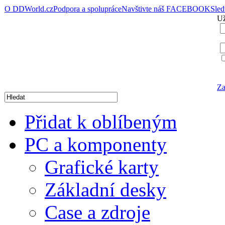
O DDWorld.cz
Podpora a spolupráce
Navštivte náš FACEBOOK
Sle
Už
Za
Přidat k oblíbeným
PC a komponenty
Grafické karty
Základní desky
Case a zdroje