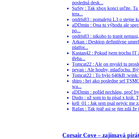
posledná desk...
SuSty : Tak xbox konci určite. Ta
tera...
ondris83 : pomalejsi L3 o stejne k
aDDmin : Ona tu výhodu ale speci
po...
ondris83 : nikoho to trapit nemusi
Arkan : Desktop definitívne umr
platfor...
Kastan42 : Pokud jsem trochu IT 
třeba...
Tomcat22 : Ale on myslel tu proslu
pevan : Ale houby, mlaďochu. Býva
Tomcat22 : To bylo 640kB :wink:.
shiro : hej ako posledne sef TSM
wa...
aDDmin : pořád nechápu, proč by ně
Dudo : už som to tu písal x krát. 
kell_01 : Jak sem psal nejvic me z
Rafan : Tak jistě asi se jim zdá že 
Corsair Cove – zajímavá pirá