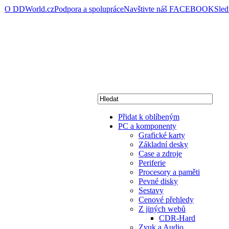
O DDWorld.cz
Podpora a spolupráce
Navštivte náš FACEBOOK
Sle
Přidat k oblíbeným
PC a komponenty
Grafické karty
Základní desky
Case a zdroje
Periferie
Procesory a paměti
Pevné disky
Sestavy
Cenové přehledy
Z jiných webů
CDR-Hard
Zvuk a Audio