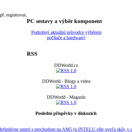
př. registrovat.
PC sestavy a výběr komponent
Podrobný aktuální průvodce výběrem
počítače a hardware!
RSS
DDWorld.cz
DDWorld - Blogy a videa
DDWorld - Magazín
Poslední příspěvky v diskuzích
efinitívne umrel s prechodom na AM5 (u INTELU ešte oveľa skôr, v 