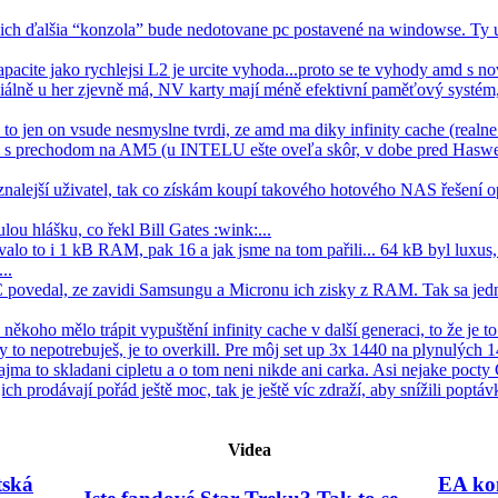
 ich ďalšia “konzola” bude nedotovane pc postavené na windowse. Ty u
apacite jako rychlejsi L2 je urcite vyhoda...proto se te vyhody amd s nov
álně u her zjevně má, NV karty mají méně efektivní paměťový systém,
, to jen on vsude nesmyslne tvrdi, ze amd ma diky infinity cache (real
el s prechodom na AM5 (u INTELU ešte oveľa skôr, v dobe pred Haswe
znalejší uživatel, tak co získám koupí takového hotového NAS řešení
lou hlášku, co řekl Bill Gates :wink:...
lo to i 1 kB RAM, pak 16 a jak jsme na tom pařili... 64 kB byl luxus, 
..
C povedal, ze zavidi Samsungu a Micronu ich zisky z RAM. Tak sa jedn
koho mělo trápit vypuštění infinity cache v další generaci, to že je to s
Ty to nepotrebuješ, je to overkill. Pre môj set up 3x 1440 na plynulých 1
ajma to skladani cipletu a o tom neni nikde ani carka. Asi nejake pocty
jich prodávají pořád ještě moc, tak je ještě víc zdraží, aby snížili poptávk
Videa
tská
EA kon