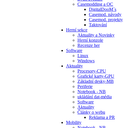
Casemodding a OC
DigitalDooM´s
Casemod. návody
Casemod. projekty
Taktování
Herní sekce
Aktuality a Novinky
Herní konzole
Recenze her
Software
Linux
Windows
Aktuality
Procesory-CPU
Grafické karty-GPU
Základní desky-MB
Periferie
Notebook - NB
ukládání dat-média
Software
Aktuality
Články o webu
Reklama a PR
Mobility
Notebook - NB