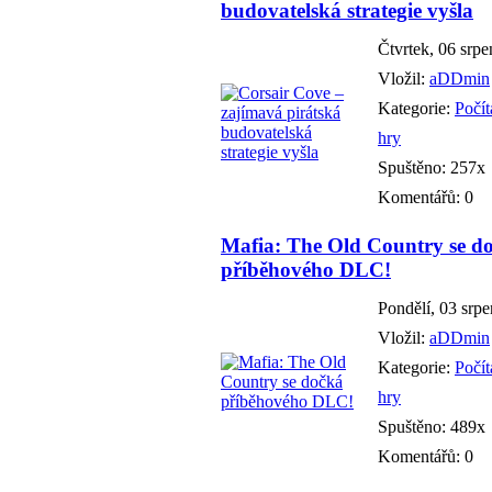
budovatelská strategie vyšla
Čtvrtek, 06 srp
Vložil:
aDDmin
Kategorie:
Počí
hry
Spuštěno: 257x
Komentářů: 0
Mafia: The Old Country se d
příběhového DLC!
Pondělí, 03 srp
Vložil:
aDDmin
Kategorie:
Počí
hry
Spuštěno: 489x
Komentářů: 0