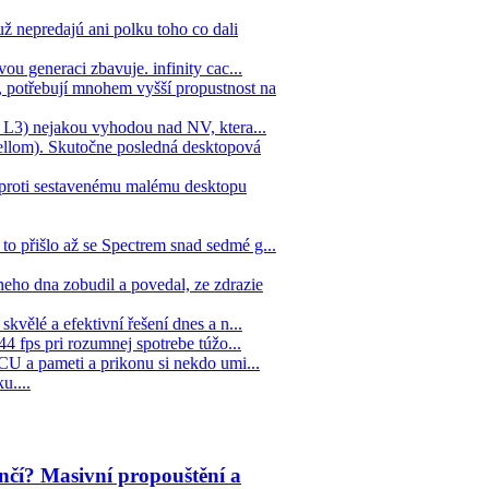
ž nepredajú ani polku toho co dali
ou generaci zbavuje. infinity cac...
 potřebují mnohem vyšší propustnost na
ne L3) nejakou vyhodou nad NV, ktera...
llom). Skutočne posledná desktopová
 oproti sestavenému malému desktopu
to přišlo až se Spectrem snad sedmé g...
eho dna zobudil a povedal, ze zdrazie
kvělé a efektivní řešení dnes a n...
44 fps pri rozumnej spotrebe túžo...
 CU a pameti a prikonu si nekdo umi...
u....
čí? Masivní propouštění a