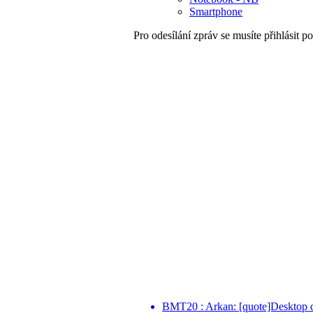
Smartphone
Pro odesílání zpráv se musíte přihlásit po
BMT20 : Arkan: [quote]Desktop d