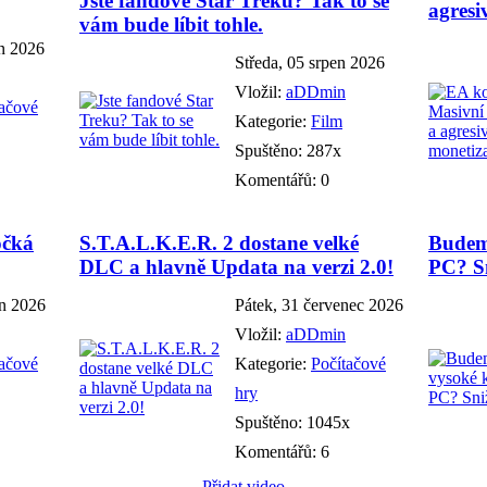
Jste fandové Star Treku? Tak to se
agresi
vám bude líbit tohle.
en 2026
Středa, 05 srpen 2026
Vložil:
aDDmin
tačové
Kategorie:
Film
Spuštěno: 287x
Komentářů: 0
očká
S.T.A.L.K.E.R. 2 dostane velké
Budem
DLC a hlavně Updata na verzi 2.0!
PC? Sn
en 2026
Pátek, 31 červenec 2026
Vložil:
aDDmin
tačové
Kategorie:
Počítačové
hry
Spuštěno: 1045x
Komentářů: 6
Přidat video