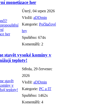
vní monetizace her
Úterý, 04 srpen 2026
Vložil:
aDDmin
Kategorie:
Počítačové
hry
Spuštěno: 674x
Komentářů: 2
e stavět vysoké komíny v
ižují teploty!
Středa, 29 červenec
2026
Vložil:
aDDmin
Kategorie:
PC a IT
Spuštěno: 1462x
Komentářů: 4