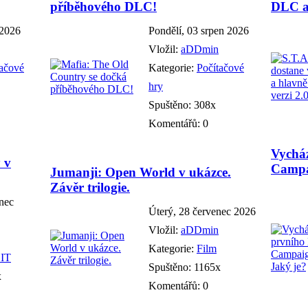
příběhového DLC!
DLC a 
 2026
Pondělí, 03 srpen 2026
Vložil:
aDDmin
tačové
Kategorie:
Počítačové
hry
Spuštěno: 308x
Komentářů: 0
Vychá
 v
Campa
Jumanji: Open World v ukázce.
Závěr trilogie.
enec
Úterý, 28 červenec 2026
Vložil:
aDDmin
Kategorie:
Film
 IT
Spuštěno: 1165x
x
Komentářů: 0