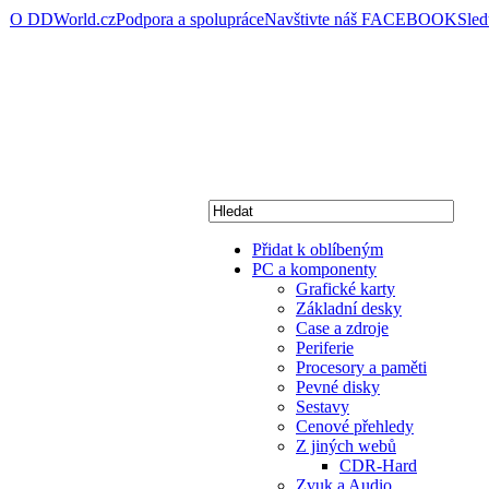
O DDWorld.cz
Podpora a spolupráce
Navštivte náš FACEBOOK
Sle
Přidat k oblíbeným
PC a komponenty
Grafické karty
Základní desky
Case a zdroje
Periferie
Procesory a paměti
Pevné disky
Sestavy
Cenové přehledy
Z jiných webů
CDR-Hard
Zvuk a Audio