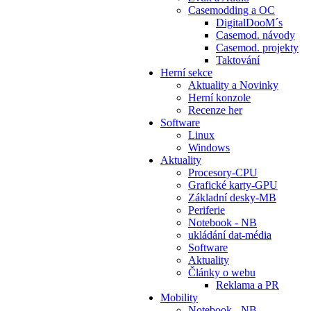
Casemodding a OC
DigitalDooM´s
Casemod. návody
Casemod. projekty
Taktování
Herní sekce
Aktuality a Novinky
Herní konzole
Recenze her
Software
Linux
Windows
Aktuality
Procesory-CPU
Grafické karty-GPU
Základní desky-MB
Periferie
Notebook - NB
ukládání dat-média
Software
Aktuality
Články o webu
Reklama a PR
Mobility
Notebook - NB