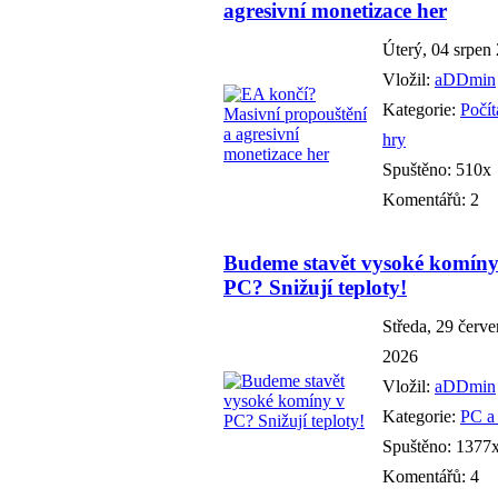
agresivní monetizace her
Úterý, 04 srpen
Vložil:
aDDmin
Kategorie:
Počí
hry
Spuštěno: 510x
Komentářů: 2
Budeme stavět vysoké komíny
PC? Snižují teploty!
Středa, 29 červ
2026
Vložil:
aDDmin
Kategorie:
PC a
Spuštěno: 1377
Komentářů: 4