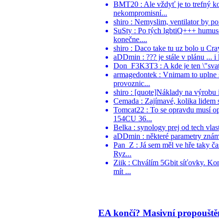
BMT20 : Ale vždyť je to trefný k
nekompromisní...
shiro : Nemyslim, ventilator by po
SuSty : Po tých lgbtiQ+++ humuso
konečne....
shiro : Daco take tu uz bolo u Cr
aDDmin : ??? je stále v plánu ... i
Don_F3K3T3 : A kde je ten \"svaty
armagedontek : Vnimam to uplne st
provoznic...
shiro : [quote]Náklady na výrobu i
Cemada : Zajímavé, kolika lidem se
Tomcat22 : To se opravdu musí o
154CU 36...
Belka : synology prej od tech vlast
aDDmin : některé parametry známe, 
Pan_Z : Já sem měl ve hře taky č
Ryz...
Ziik : Chválím 5Gbit síťovky. Ko
mít ...
EA končí? Masivní propouště