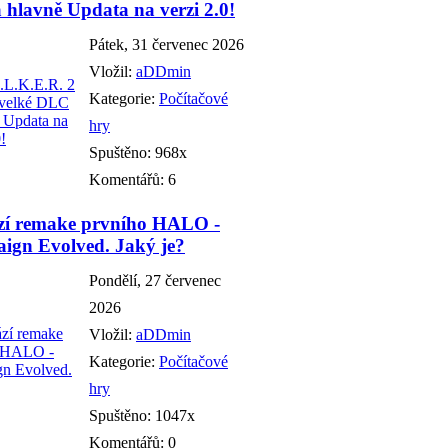
hlavně Updata na verzi 2.0!
Pátek, 31 červenec 2026
Vložil:
aDDmin
Kategorie:
Počítačové
hry
Spuštěno: 968x
Komentářů: 6
zí remake prvního HALO -
ign Evolved. Jaký je?
Pondělí, 27 červenec
2026
Vložil:
aDDmin
Kategorie:
Počítačové
hry
Spuštěno: 1047x
Komentářů: 0