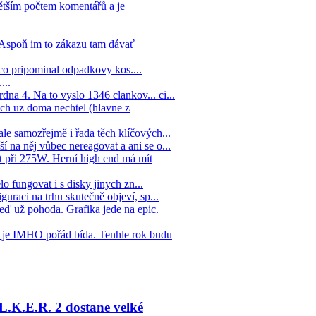
ětším počtem komentářů a je
. Aspoň im to zákazu tam dávať
co pripominal odpadkovy kos....
...
na 4. Na to vyslo 1346 clankov... ci...
ych uz doma nechtel (hlavne z
ale samozřejmě i řada těch klíčových...
í na něj vůbec nereagovat a ani se o...
 při 275W. Herní high end má mít
lo fungovat i s disky jinych zn...
guraci na trhu skutečně objeví, sp...
eď už pohoda. Grafika jede na epic.
ž je IMHO pořád bída. Tenhle rok budu
L.K.E.R. 2 dostane velké