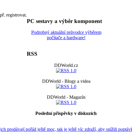
př. registrovat.
PC sestavy a výběr komponent
Podrobný aktuální průvodce výběrem
počítače a hardware!
RSS
DDWorld.cz
DDWorld - Blogy a videa
DDWorld - Magazín
Poslední příspěvky v diskuzích
jich prodávají pořád ještě moc, tak je ještě víc zdraží, aby snížili poptávk