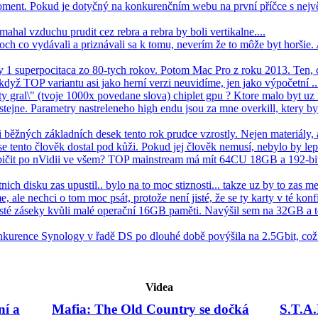
oment. Pokud je dotyčný na konkurenčním webu na první příčce s nejv
mahal vzduchu prudit cez rebra a rebra by boli vertikalne....
ch co vydávali a priznávali sa k tomu, neverím že to môže byt horšie
ay 1 superpocitaca zo 80-tych rokov. Potom Mac Pro z roku 2013. Ten, 
 když TOP variantu asi jako herní verzi neuvidíme, jen jako výpočetní ...
 gral\" (tvoje 1000x povedane slova) chiplet gpu ? Ktore malo byt uz rd
ejne. Parametry nastreleneho high endu jsou za mne overkill, ktery b
 běžných základních desek tento rok prudce vzrostly. Nejen materiály, 
 tento člověk dostal pod kůži. Pokud jej člověk nemusí, nebylo by lepš
pičit po nVidii ve všem? TOP mainstream má mít 64CU 18GB a 192-bit
nich disku zas upustil.. bylo na to moc stiznosti... takze uz by to zas me
ale nechci o tom moc psát, protože není jisté, že se ty karty v té konfi
asté záseky kvůli malé operační 16GB paměti. Navýšil sem na 32GB a t
nkurence Synology v řadě DS po dlouhé době povýšila na 2.5Gbit, co
Videa
ní a
Mafia: The Old Country se dočká
S.T.A.