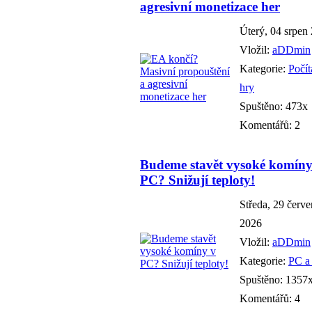
agresivní monetizace her
Úterý, 04 srpen
Vložil:
aDDmin
Kategorie:
Počí
hry
Spuštěno: 473x
Komentářů: 2
Budeme stavět vysoké komíny
PC? Snižují teploty!
Středa, 29 červ
2026
Vložil:
aDDmin
Kategorie:
PC a
Spuštěno: 1357
Komentářů: 4