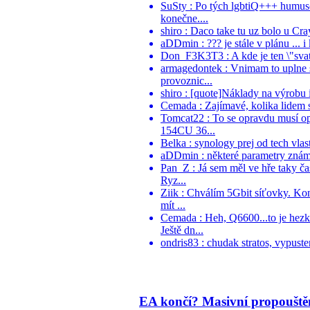
SuSty : Po tých lgbtiQ+++ humuso
konečne....
shiro : Daco take tu uz bolo u Cr
aDDmin : ??? je stále v plánu ... i
Don_F3K3T3 : A kde je ten \"svaty
armagedontek : Vnimam to uplne st
provoznic...
shiro : [quote]Náklady na výrobu i
Cemada : Zajímavé, kolika lidem se
Tomcat22 : To se opravdu musí o
154CU 36...
Belka : synology prej od tech vlast
aDDmin : některé parametry známe, 
Pan_Z : Já sem měl ve hře taky č
Ryz...
Ziik : Chválím 5Gbit síťovky. Ko
mít ...
Cemada : Heh, Q6600...to je he
Ještě dn...
ondris83 : chudak stratos, vypusten
EA končí? Masivní propouště