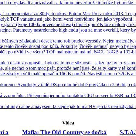
ch co vydávali a priznávali sa k tomu, neverím že to môže byt horšie
ay 1 superpocitaca zo 80-tych rokov. Potom Mac Pro z roku 2013. Ten, 
 když TOP variantu asi jako herní verzi neuvidíme, jen jako výpočetní ...
 gral\" (tvoje 1000x povedane slova) chiplet gpu ? Ktore malo byt uz rd
ejne. Parametry nastreleneho high endu jsou za mne overkill, ktery b
 běžných základních desek tento rok prudce vzrostly. Nejen materiály, 
 tento člověk dostal pod kůži. Pokud jej člověk nemusí, nebylo by lepš
pičit po nVidii ve všem? TOP mainstream má mít 64CU 18GB a 192-bit
nich disku zas upustil.. bylo na to moc stiznosti... takze uz by to zas me
ale nechci o tom moc psát, protože není jisté, že se ty karty v té konfi
asté záseky kvůli malé operační 16GB paměti. Navýšil sem na 32GB a t
nkurence Synology v řadě DS po dlouhé době povýšila na 2.5Gbit, co
zká vzpomínka. Přelepením jednoho kontaktu CPU se zvedlo FSB na 
i infinity cache a navyseni l2 stejne jak to ma NV jen tak nerozdycha :l
Videa
ní a
Mafia: The Old Country se dočká
S.T.A.