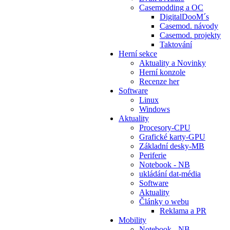
Casemodding a OC
DigitalDooM´s
Casemod. návody
Casemod. projekty
Taktování
Herní sekce
Aktuality a Novinky
Herní konzole
Recenze her
Software
Linux
Windows
Aktuality
Procesory-CPU
Grafické karty-GPU
Základní desky-MB
Periferie
Notebook - NB
ukládání dat-média
Software
Aktuality
Články o webu
Reklama a PR
Mobility
Notebook - NB