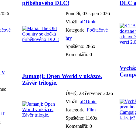
příběhového DLC!
DLC a 
 2026
Pondělí, 03 srpen 2026
Vložil:
aDDmin
tačové
Kategorie:
Počítačové
hry
Spuštěno: 286x
Komentářů: 0
Vychá
 v
Campa
Jumanji: Open World v ukázce.
Závěr trilogie.
enec
Úterý, 28 červenec 2026
Vložil:
aDDmin
Kategorie:
Film
 IT
Spuštěno: 1160x
x
Komentářů: 0