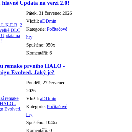
hlavně Updata na verzi 2.0!
Pátek, 31 červenec 2026
Vložil:
aDDmin
Kategorie:
Počítačové
hry
Spuštěno: 950x
Komentářů: 6
zí remake prvního HALO -
ign Evolved. Jaký je?
Pondělí, 27 červenec
2026
Vložil:
aDDmin
Kategorie:
Počítačové
hry
Spuštěno: 1046x
Komentářů: 0