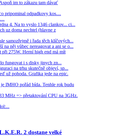
. Aspoň im to zákazu tam dávať
co pripominal odpadkovy kos....
...
na 4. Na to vyslo 1346 clankov... ci...
ych uz doma nechtel (hlavne z
ale samozřejmě i řada těch klíčových...
í na něj vůbec nereagovat a ani se o...
 při 275W. Herní high end má mít
lo fungovat i s disky jinych zn...
guraci na trhu skutečně objeví, sp...
eď už pohoda. Grafika jede na epic.
ž je IMHO pořád bída. Tenhle rok budu
1333 MHz => přetaktování CPU na 3GHz.
ol:...
L.K.E.R. 2 dostane velké