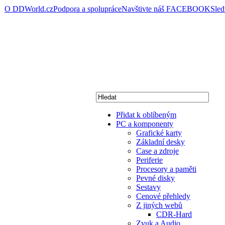
O DDWorld.cz
Podpora a spolupráce
Navštivte náš FACEBOOK
Sle
Přidat k oblíbeným
PC a komponenty
Grafické karty
Základní desky
Case a zdroje
Periferie
Procesory a paměti
Pevné disky
Sestavy
Cenové přehledy
Z jiných webů
CDR-Hard
Zvuk a Audio