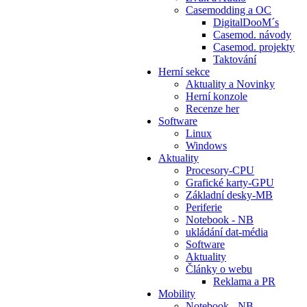
Casemodding a OC
DigitalDooM´s
Casemod. návody
Casemod. projekty
Taktování
Herní sekce
Aktuality a Novinky
Herní konzole
Recenze her
Software
Linux
Windows
Aktuality
Procesory-CPU
Grafické karty-GPU
Základní desky-MB
Periferie
Notebook - NB
ukládání dat-média
Software
Aktuality
Články o webu
Reklama a PR
Mobility
Notebook - NB