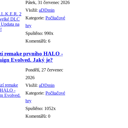
Pátek, 31 červenec 2026
Vložil:
aDDmin
Kategorie:
Počítačové
hry
Spuštěno: 990x
Komentářů: 6
zí remake prvního HALO -
ign Evolved. Jaký je?
Pondělí, 27 červenec
2026
Vložil:
aDDmin
Kategorie:
Počítačové
hry
Spuštěno: 1052x
Komentářů: 0