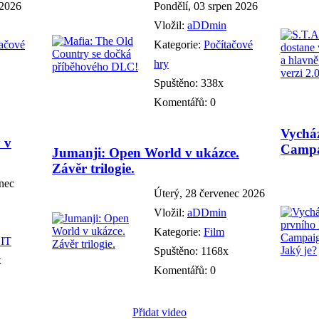
 2026
Pondělí, 03 srpen 2026
Vložil:
aDDmin
tačové
Kategorie:
Počítačové
hry
Spuštěno: 338x
Komentářů: 0
Vychá
 v
Campa
Jumanji: Open World v ukázce.
Závěr trilogie.
enec
Úterý, 28 červenec 2026
Vložil:
aDDmin
Kategorie:
Film
 IT
Spuštěno: 1168x
x
Komentářů: 0
Přidat video