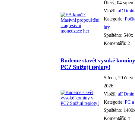
Úterý, 04 srpen
Vložil:
aDDmin
Kategorie:
Počí
hry
Spuštěno: 540x
Komentářů: 2
Budeme stavět vysoké komíny
PC? Snižují teploty!
Středa, 29 červ
2026
Vložil:
aDDmin
Kategorie:
PC a
Spuštěno: 1400
Komentářů: 4