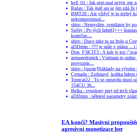
kell_01 : Jak sem psal nejvic me z
Rafan : Tak jistě asi se jim zdá že 
BMT20 : Ale vždyť je to trefný k
nekompromisní...
shiro : Nemyslim, ventilator by po
SuSty : Po tých lgbtiQ+++ humuso
konečne....
shiro : Daco take tu uz bolo u Cr
aDDmin : ??? je stále v plánu ... i
Don_F3K3T3 : A kde je ten \"svaty
armagedontek : Vnimam to uplne st
provoznic...
shiro : [quote]Náklady na výrobu i
Cemada : Zajímavé, kolika lidem se
Tomcat22 : To se opravdu musí o
154CU 36...
Belka : synology prej od tech vlast
aDDmin : některé parametry známe, 
EA končí? Masivní propouště
agresivní monetizace her