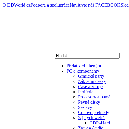
O DDWorld.cz
Podpora a spolupráce
Navštivte náš FACEBOOK
Sle
Přidat k oblíbeným
PC a komponenty
Grafické karty
Základní desky
Case a zdroje
Periferie
Procesory a paměti
Pevné disky
Sestavy
Cenové přehledy
Z jiných webů
CDR-Hard
Zvuk a Audio