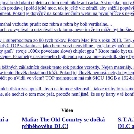
ajma to skladani cipletu a o tom neni nikde ani carka. Asi nejake pocty
jich prodávají pořád ještě moc, tak je ještě víc zdraží, aby snížili poptávk
oment. Pokud je dotyčný na konkurenčním webu na první příčce s nejv
mahal vzduchu prudit cez rebra a rebra by boli vertikalne....
ch co vydávali a priznávali sa k tomu, neverím že to môže byt horšie
ay 1 superpocitaca zo 80-tych rokov. Potom Mac Pro z roku 2013. Ten, 
 když TOP variantu asi jako herní verzi neuvidíme, jen jako výpočetní ...
 gral\" (tvoje 1000x povedane slova) chiplet gpu ? Ktore malo byt uz rd
ejne. Parametry nastreleneho high endu jsou za mne overkill, ktery b
 běžných základních desek tento rok prudce vzrostly. Nejen materiály, 
 tento člověk dostal pod kůži. Pokud jej člověk nemusí, nebylo by lepš
pičit po nVidii ve všem? TOP mainstream má mít 64CU 18GB a 192-bit
nich disku zas upustil.. bylo na to moc stiznosti... takze uz by to zas me
ale nechci o tom moc psát, protože není jisté, že se ty karty v té konfi
Videa
ní a
Mafia: The Old Country se dočká
S.T.A.
příběhového DLC!
DLC a 