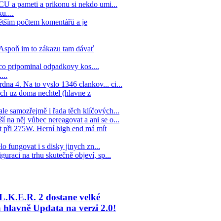
 CU a pameti a prikonu si nekdo umi...
u....
ětším počtem komentářů a je
. Aspoň im to zákazu tam dávať
co pripominal odpadkovy kos....
...
na 4. Na to vyslo 1346 clankov... ci...
ych uz doma nechtel (hlavne z
ale samozřejmě i řada těch klíčových...
í na něj vůbec nereagovat a ani se o...
 při 275W. Herní high end má mít
lo fungovat i s disky jinych zn...
guraci na trhu skutečně objeví, sp...
L.K.E.R. 2 dostane velké
hlavně Updata na verzi 2.0!