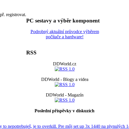
př. registrovat.
PC sestavy a výběr komponent
Podrobný aktuální průvodce výběrem
počítače a hardware!
RSS
DDWorld.cz
DDWorld - Blogy a videa
DDWorld - Magazín
Poslední příspěvky v diskuzích
Ty to nepotrebuješ, je to overkill. Pre môj set up 3x 1440 na plynulých 1